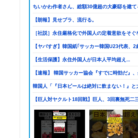
ちいかわ作者さん、総額30億超の大豪邸を建
【朗報】見せブラ、流行る。
［社説］永住厳格化で外国人の定着意欲をそぐ
【ヤバすぎ】韓国紙｢サッカー韓国U23代表、
【生活保護】永住外国人が日本人平均超え...
【速報】 韓国サッカー協会『すでに時効だ』
韓国人「『日本ビールは絶対に飲まない！』と
【巨人対ヤクルト18回戦】巨人、3回裏無死二