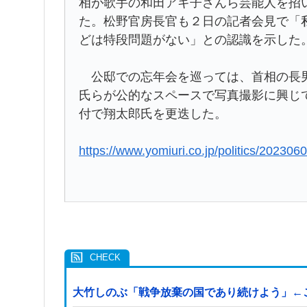
相が歌手の和田アキ子さんら芸能人を招
た。松野官房長官も２日の記者会見で「
どは特段問題がない」との認識を示した
公邸での忘年会を巡っては、首相の長男
氏らが公的なスペースで写真撮影に興じ
付で翔太郎氏を更迭した。
https://www.yomiuri.co.jp/politics/2023
大竹しのぶ「戦争放棄の国であり続けよう」←