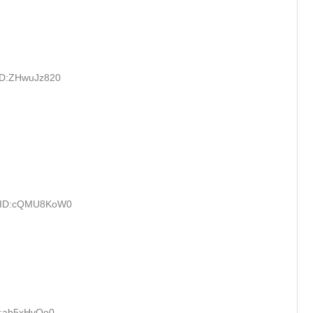
 ID:ZHwuJz820
7 ID:cQMU8KoW0
D:ab5xHvQo0