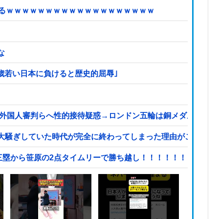
てるｗｗｗｗｗｗｗｗｗｗｗｗｗｗｗｗｗｗｗ
な
2歳若い日本に負けると歴史的屈辱｣
、外国人審判らへ性的接待疑惑→ロンドン五輪は銅メダルはく奪
大騒ぎしていた時代が完全に終わってしまった理由がこちら…
三塁から笹原の2点タイムリーで勝ち越し！！！！！！！！！