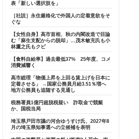
表「新しい選択肢を」
［社説］永住厳格化で外国人の定着意欲をそ
ぐな
【女性自身】高市首相、秋の内閣改造で目論
む「麻生支配からの脱却」…茂木敏充氏も小
林鷹之氏もクビ
【食料自給率】過去最低37% 25年度、コメ
消費減響く
高市総理「物価上昇を上回る賃上げを日本に
定着させる」 →国家公務員月給3.51％増へ
地方公務員も追随する見通し
税務署員1億円超脱税疑い 詐取金で競艇
か、国税当局
埼玉県戸田市議の河合ゆうすけ氏、2027年8
月の埼玉県知事選への立候補を表明