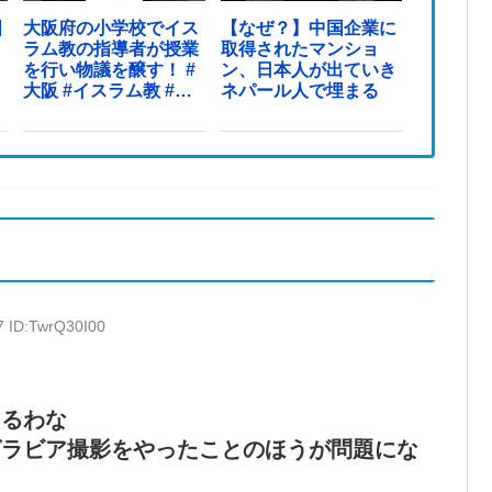
国
大阪府の小学校でイス
【なぜ？】中国企業に
ラム教の指導者が授業
取得されたマンショ
を行い物議を醸す！ #
ン、日本人が出ていき
大阪 #イスラム教 #モ
ネパール人で埋まる
スク
7 ID:TwrQ30I00
あるわな
グラビア撮影をやったことのほうが問題にな