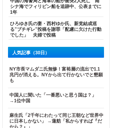
中国の海警局と海軍の船が衝突2人死亡 南
シナ海でフィリピン船を追跡中、公表までに
1年
ひろゆき氏の妻・西村ゆか氏、新党結成巡
る”ブチギレ”投稿を謝罪「配慮に欠けた行動
でした」 夫婦で投稿
人気記事（30日）
の可能性「審判の国籍は日本、UAE、イラン」
NY市長マムダニ氏無惨！富裕層の流出で1.1
兆円が消える。NYから出て行かないでと懇願
（ブルブル」＝韓国の反応
も
！！！！他
中国人に聞いた「一番悪いと思う国は？」
→1位中国
麻生氏「2千年にわたって同じ王朝など世界中
に日本しかない」 →蓮舫「私からすれば『だ
から？』」