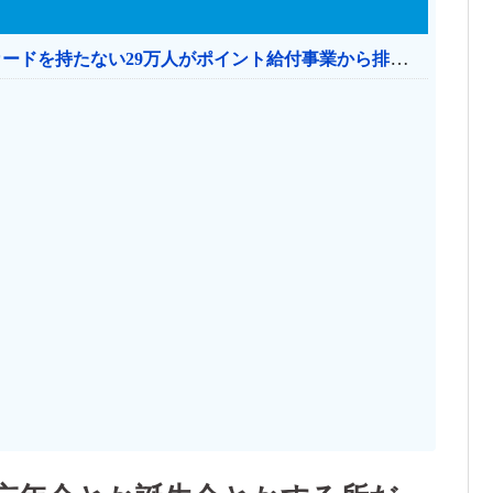
共産党「これは酷い…京都市でマイナンバーカードを持たない29万人がポイント給付事業から排除された」