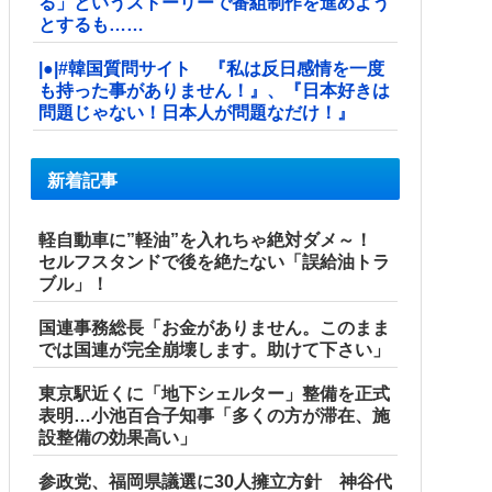
る」というストーリーで番組制作を進めよう
とするも……
|●|#韓国質問サイト 『私は反日感情を一度
も持った事がありません！』、『日本好きは
問題じゃない！日本人が問題なだけ！』
新着記事
軽自動車に”軽油”を入れちゃ絶対ダメ～！
セルフスタンドで後を絶たない「誤給油トラ
ブル」！
国連事務総長「お金がありません。このまま
では国連が完全崩壊します。助けて下さい」
東京駅近くに「地下シェルター」整備を正式
表明…小池百合子知事「多くの方が滞在、施
設整備の効果高い」
参政党、福岡県議選に30人擁立方針 神谷代