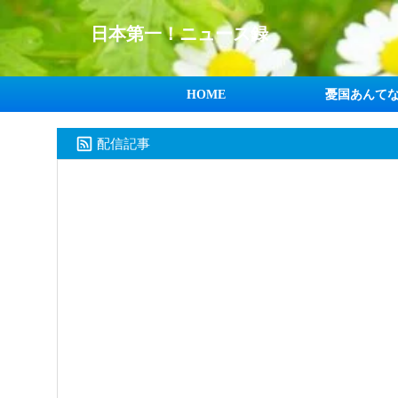
日本第一！ニュース録
HOME
憂国あんて
配信記事