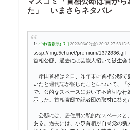
マスコミ「首相公邸は昔から
た」 いまさらネタバレ
1:
イオ(愛媛県) [ﾇｺ]
2023/06/02(金) 20:03:27.63 ID
sssp://img.5ch.net/premium/1372836.gif
首相公邸、過去には芸能人招いて誕生会
岸田首相は２日、昨年末に首相公邸で親
いたと週刊誌が報じたことについて、「
で、公的なスペースにおいて不適切な行
示した。首相官邸で記者団の取材に答え
公邸には、居住用の私的なスペースと、
ある。過去には、小泉首相が自民党の新