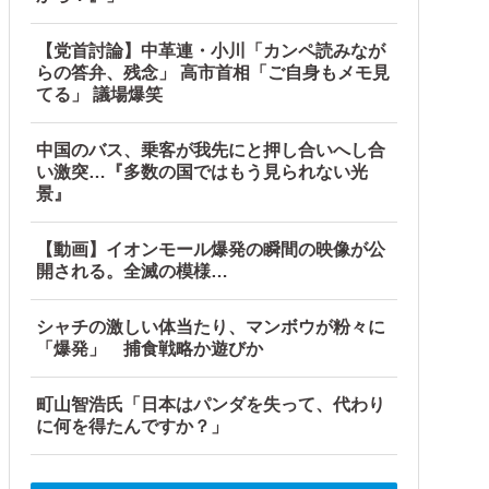
【党首討論】中革連・小川「カンペ読みなが
らの答弁、残念」 高市首相「ご自身もメモ見
てる」 議場爆笑
中国のバス、乗客が我先にと押し合いへし合
い激突…『多数の国ではもう見られない光
景』
【動画】イオンモール爆発の瞬間の映像が公
開される。全滅の模様…
シャチの激しい体当たり、マンボウが粉々に
「爆発」 捕食戦略か遊びか
町山智浩氏「日本はパンダを失って、代わり
に何を得たんですか？」