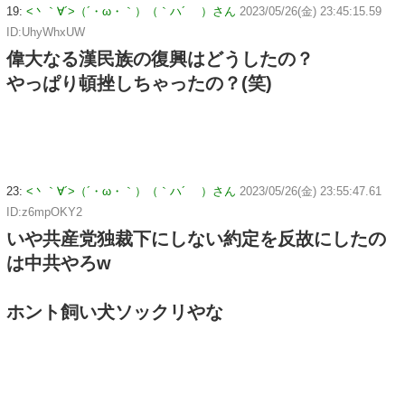
19:
<丶｀∀´>（´・ω・｀）（｀ハ´ ）さん
2023/05/26(金) 23:45:15.59
ID:UhyWhxUW
偉大なる漢民族の復興はどうしたの？
やっぱり頓挫しちゃったの？(笑)
23:
<丶｀∀´>（´・ω・｀）（｀ハ´ ）さん
2023/05/26(金) 23:55:47.61
ID:z6mpOKY2
いや共産党独裁下にしない約定を反故にしたの
は中共やろw
ホント飼い犬ソックリやな