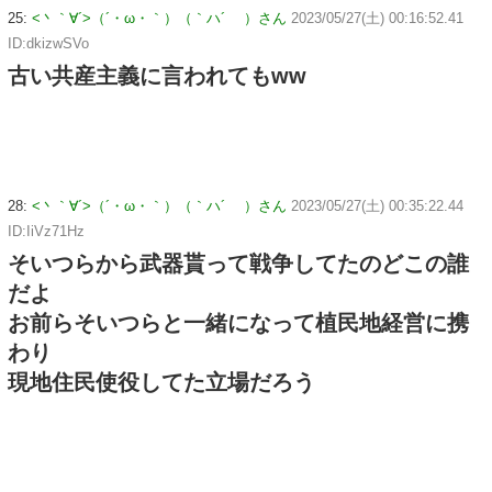
25:
<丶｀∀´>（´・ω・｀）（｀ハ´ ）さん
2023/05/27(土) 00:16:52.41
ID:dkizwSVo
古い共産主義に言われてもww
28:
<丶｀∀´>（´・ω・｀）（｀ハ´ ）さん
2023/05/27(土) 00:35:22.44
ID:IiVz71Hz
そいつらから武器貰って戦争してたのどこの誰
だよ
お前らそいつらと一緒になって植民地経営に携
わり
現地住民使役してた立場だろう