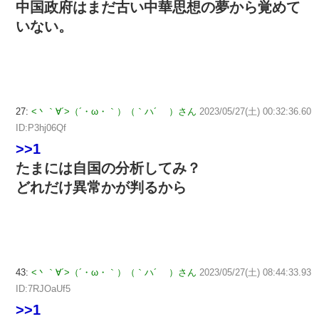
中国政府はまだ古い中華思想の夢から覚めて
いない。
27:
<丶｀∀´>（´・ω・｀）（｀ハ´ ）さん
2023/05/27(土) 00:32:36.60
ID:P3hj06Qf
>>1
たまには自国の分析してみ？
どれだけ異常かが判るから
43:
<丶｀∀´>（´・ω・｀）（｀ハ´ ）さん
2023/05/27(土) 08:44:33.93
ID:7RJOaUf5
>>1