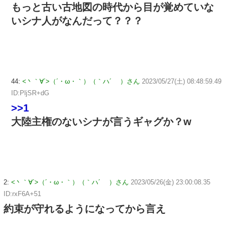
もっと古い古地図の時代から目が覚めていな
いシナ人がなんだって？？？
44:
<丶｀∀´>（´・ω・｀）（｀ハ´ ）さん
2023/05/27(土) 08:48:59.49
ID:PljSR+dG
>>1
大陸主権のないシナが言うギャグか？w
2:
<丶｀∀´>（´・ω・｀）（｀ハ´ ）さん
2023/05/26(金) 23:00:08.35
ID:rxF6A+51
約束が守れるようになってから言え