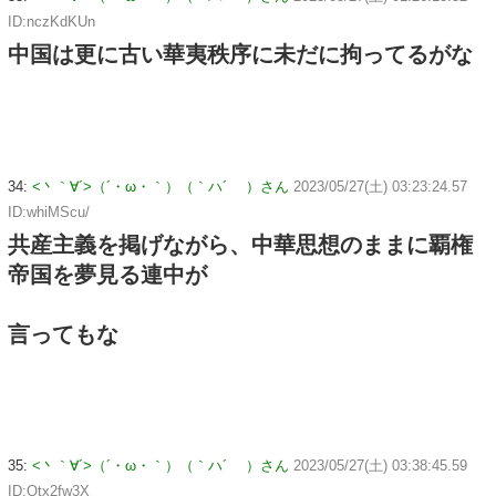
ID:nczKdKUn
中国は更に古い華夷秩序に未だに拘ってるがな
34:
<丶｀∀´>（´・ω・｀）（｀ハ´ ）さん
2023/05/27(土) 03:23:24.57
ID:whiMScu/
共産主義を掲げながら、中華思想のままに覇権
帝国を夢見る連中が
言ってもな
35:
<丶｀∀´>（´・ω・｀）（｀ハ´ ）さん
2023/05/27(土) 03:38:45.59
ID:Otx2fw3X