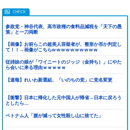
参政党・神谷代表、高市政権の食料品減税を「天下の愚
策」と一刀両断
【画像】お前らこの超美人容疑者が、整形か否か判定し
て！！→画像がこちらw w w w w w w w w w
従姉妹の娘が「ワイニートのジッジ（金持ち）」にやた
ら会いに来る理由ｗｗｗｗｗ
【速報】れいわ新選組、「いのちの党」に党名変更
【衝撃】日本に帰化した元中国人が帰省→日本に戻ろう
としたら…
ベトナム人「腹が減って女性殺し山に捨てた」