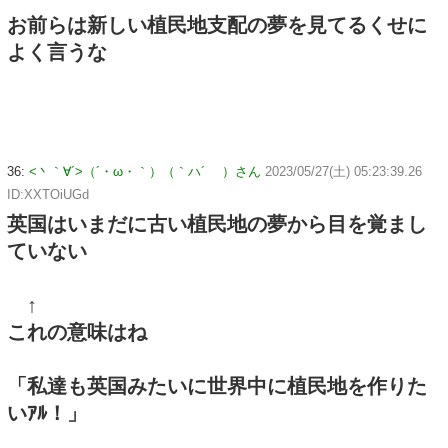
お前らは新しい植民地支配の夢を見てるくせに
よく言うな
36:
<丶｀∀´>（´・ω・｀）（｀ハ´ ）さん
2023/05/27(土) 05:23:39.26
ID:XXTOiUGd
英国はいまだに古い植民地の夢から目を覚まし
ていない
↑
これの意味はね
「私達も英国みたいに世界中に植民地を作りた
いｱﾙ！」