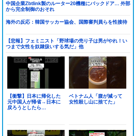
中国企業Zbtlink製のルーター20機種にバックドア… 外部
から完全制御のおそれ
海外の反応：韓国サッカー協会、国際審判員らを性接待
【悲報】フェミニスト「野球場の売り子は男がやれ！い
つまで女性を奴隷扱いする気だ」他
【衝撃】日本に帰化した
ベトナム人「腹が減って
元中国人が帰省→日本に
女性殺し山に捨てた」
戻ろうとしたら…