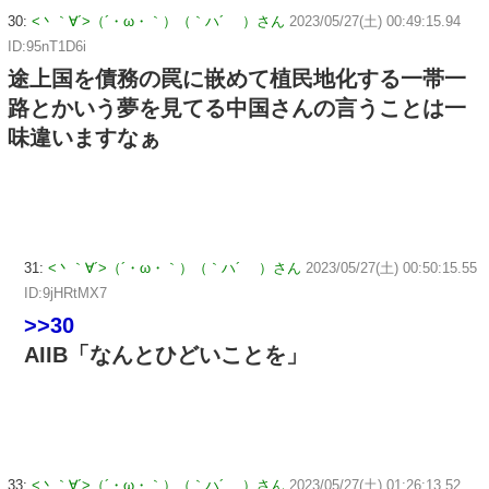
30:
<丶｀∀´>（´・ω・｀）（｀ハ´ ）さん
2023/05/27(土) 00:49:15.94
ID:95nT1D6i
途上国を債務の罠に嵌めて植民地化する一帯一
路とかいう夢を見てる中国さんの言うことは一
味違いますなぁ
31:
<丶｀∀´>（´・ω・｀）（｀ハ´ ）さん
2023/05/27(土) 00:50:15.55
ID:9jHRtMX7
>>30
AIIB「なんとひどいことを」
33:
<丶｀∀´>（´・ω・｀）（｀ハ´ ）さん
2023/05/27(土) 01:26:13.52