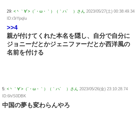
29:
<丶｀∀´>（´・ω・｀）（｀ハ´ ）さん
2023/05/27(土) 00:38:49.34
ID:r3rYpqIu
>>4
親が付けてくれた本名を隠し、自分で自分に
ジョニーだとかジェニファーだとか西洋風の
名前を付ける
5:
<丶｀∀´>（´・ω・｀）（｀ハ´ ）さん
2023/05/26(金) 23:10:28.74
ID:6h/S0DBK
中国の夢も変わらんやろ