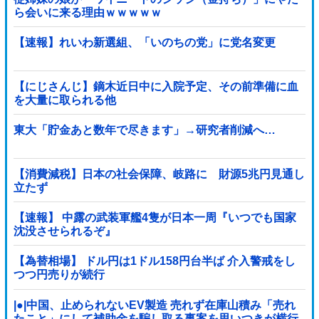
ら会いに来る理由ｗｗｗｗｗ
【速報】れいわ新選組、「いのちの党」に党名変更
【にじさんじ】鏑木近日中に入院予定、その前準備に血
を大量に取られる他
東大「貯金あと数年で尽きます」→研究者削減へ…
【消費減税】日本の社会保障、岐路に 財源5兆円見通し
立たず
【速報】 中露の武装軍艦4隻が日本一周『いつでも国家
沈没させられるぞ』
【為替相場】 ドル円は1ドル158円台半ば 介入警戒をし
つつ円売りが続行
|●|中国、止められないEV製造 売れず在庫山積み「売れ
たこと」にして補助金を騙し取る事案を思いつきが横行