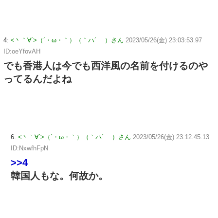
4:
<丶｀∀´>（´・ω・｀）（｀ハ´ ）さん
2023/05/26(金) 23:03:53.97
ID:oeYfovAH
でも香港人は今でも西洋風の名前を付けるのや
ってるんだよね
6:
<丶｀∀´>（´・ω・｀）（｀ハ´ ）さん
2023/05/26(金) 23:12:45.13
ID:NxwfhFpN
>>4
韓国人もな。何故か。