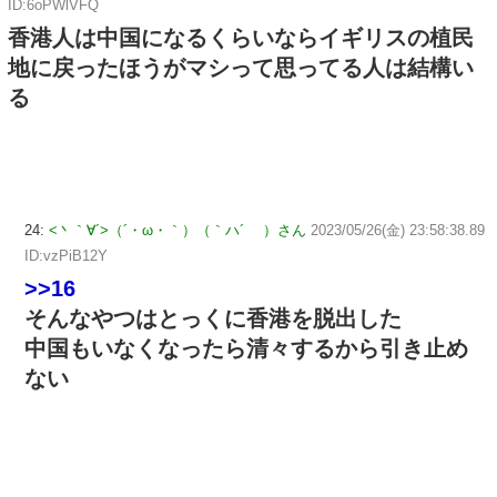
ID:6oPWlVFQ
香港人は中国になるくらいならイギリスの植民
地に戻ったほうがマシって思ってる人は結構い
る
24:
<丶｀∀´>（´・ω・｀）（｀ハ´ ）さん
2023/05/26(金) 23:58:38.89
ID:vzPiB12Y
>>16
そんなやつはとっくに香港を脱出した
中国もいなくなったら清々するから引き止め
ない