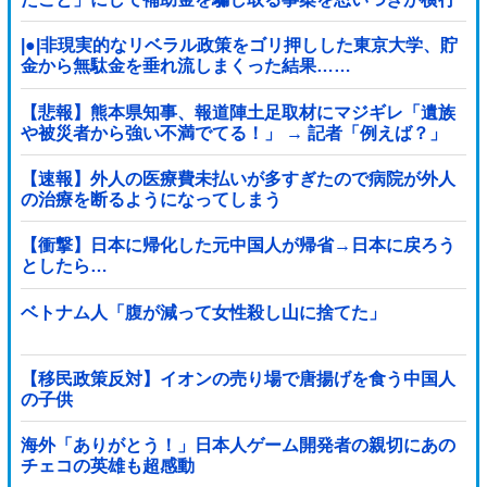
|●|非現実的なリベラル政策をゴリ押しした東京大学、貯
金から無駄金を垂れ流しまくった結果……
【悲報】熊本県知事、報道陣土足取材にマジギレ「遺族
や被災者から強い不満でてる！」 → 記者「例えば？」
→ 知事、怒り通り越して呆れてしまう …...
【速報】外人の医療費未払いが多すぎたので病院が外人
の治療を断るようになってしまう
【衝撃】日本に帰化した元中国人が帰省→日本に戻ろう
としたら…
ベトナム人「腹が減って女性殺し山に捨てた」
【移民政策反対】イオンの売り場で唐揚げを食う中国人
の子供
海外「ありがとう！」日本人ゲーム開発者の親切にあの
チェコの英雄も超感動