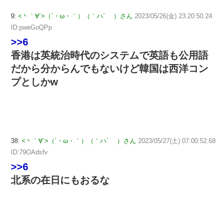
9:
<丶｀∀´>（´・ω・｀）（｀ハ´ ）さん
2023/05/26(金) 23:20:50.24
ID:pweGoQPp
>>6
香港は英統治時代のシステムで英語も公用語
だから分からんでもないけど韓国は西洋コン
プとしかw
38:
<丶｀∀´>（´・ω・｀）（｀ハ´ ）さん
2023/05/27(土) 07:00:52.68
ID:79OAdsfv
>>6
北系の在日にもおるな