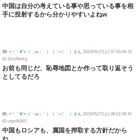
中国は自分の考えている事や思っている事を相
手に投射するから分かりやすいよねw
39:
<丶｀∀´>（´・ω・｀）（｀ハ´ ）さん
2023/05/27(土) 07:03:49.32
ID:3ZrUWsKg
お前も同じだ、恥辱地図とか作って取り返そう
としてるだろ
45:
<丶｀∀´>（´・ω・｀）（｀ハ´ ）さん
2023/05/27(土) 08:52:08.41
ID:urqmN2K5
中国もロシアも、属国を搾取する方針だから
ね。