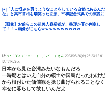
|●|「人に恨みを買うようなことをしている自覚はあるんだ
な」と高市首相を嘲笑った左派、平和記念式典での演説に
ケチを付けるも……
【画像】お前らこの超美人容疑者が、整形か否か判定し
て！！→画像がこちらw w w w w w w w w w
13:
<丶｀∀´>（´・ω・｀）（｀ハ´ ）さん
2023/05/26(金) 23:23:12.91
ID:T7lReSuc
日本から見た台湾みたいなもんだろ
一時期とはいえ自分の領土や国民だったわけだ
から根付いた価値観を捻じ曲げられることなく
幸せに暮らして欲しいんだよ