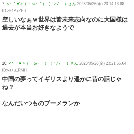
7:
<丶｀∀´>（´・ω・｀）（｀ハ´ ）さん
2023/05/26(金) 23:14:13.88
ID:zF1A7ZEd
空しいなぁｗ世界は皆未来志向なのに大国様は
過去が本当お好きなようで
10:
<丶｀∀´>（´・ω・｀）（｀ハ´ ）さん
2023/05/26(金) 23:21:56.64
ID:ya+u1RMH
中国の夢ってイギリスより遥かに昔の話じゃ
ね？
なんだいつものブーメランか