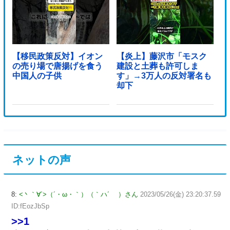
【移民政策反対】イオン
【炎上】藤沢市「モスク
の売り場で唐揚げを食う
建設と土葬も許可しま
中国人の子供
す」→3万人の反対署名も
却下
ネットの声
8:
<丶｀∀´>（´・ω・｀）（｀ハ´ ）さん
2023/05/26(金) 23:20:37.59
ID:fEozJbSp
>>1