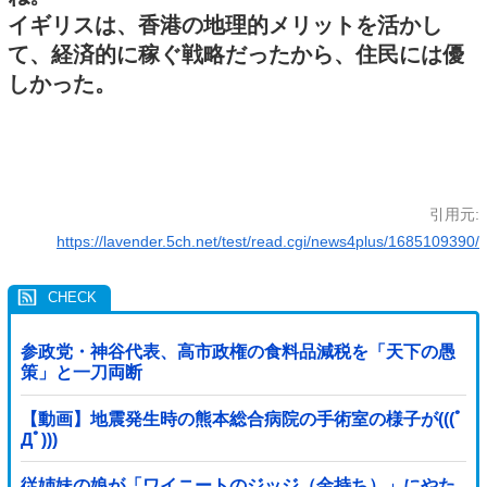
イギリスは、香港の地理的メリットを活かし
て、経済的に稼ぐ戦略だったから、住民には優
しかった。
引用元:
https://lavender.5ch.net/test/read.cgi/news4plus/1685109390/
参政党・神谷代表、高市政権の食料品減税を「天下の愚
策」と一刀両断
【動画】地震発生時の熊本総合病院の手術室の様子が(((ﾟ
Дﾟ)))
従姉妹の娘が「ワイニートのジッジ（金持ち）」にやた