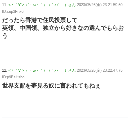
11:
<丶｀∀´>（´・ω・｀）（｀ハ´ ）さん
2023/05/26(金) 23:21:59.50
ID:cup3Fnx6
だったら香港で住民投票して
英領、中国領、独立から好きなの選んでもらお
う
12:
<丶｀∀´>（´・ω・｀）（｀ハ´ ）さん
2023/05/26(金) 23:22:47.75
ID:p9BsHsho
世界支配を夢見る奴に言われてもねぇ