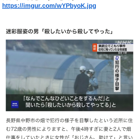
https://imgur.com/wYPbyoK.jpg