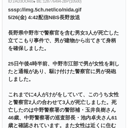
ID:zAD3OORi0● BE:128776494-2BP(10500)
sssp://img.5ch.net/ico/nida.gif
5/26(金) 4:42配信NBS長野放送
長野県中野市で警察官を含む男女3人が死亡した
立てこもり事件で、男が建物から出てきて身柄
を確保しました。
25日午後4時半前、中野市江部で男が女性を刺し
たと通報があり、駆け付けた警察官に男が発砲
しました。
これまでに4人がけがをしていて、このうち女性
と警察官2人の合わせて3人が死亡しました。死
亡したのは中野警察署の警部補・玉井良樹さん
46歳、中野警察署の巡査部長・池内卓夫さん61
歳と確認されています。また女性は近くに住む