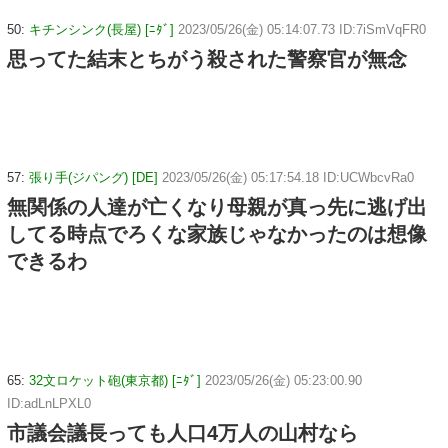
50:
キチンシンク(長屋) [ﾆﾀﾞ]
2023/05/26(金) 05:14:07.73 ID:7iSmVqFR0
思ってた結末とちがう殺された警察官が無念
57:
張り手(ジパング) [DE]
2023/05/26(金) 05:17:54.18 ID:UCWbcvRa0
無関係の人達が亡くなり母親が真っ先に逃げ出
してる時点でろくな家族じゃなかったのは想像
できるわ
65:
32文ロケット砲(東京都) [ﾆﾀﾞ]
2023/05/26(金) 05:23:00.90
ID:adLnLPXL0
市議会議長っても人口4万人の山村なら