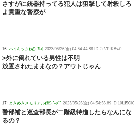
さすがに銃器持ってる犯人は狙撃して射殺しろ
よ貴重な警察が
16:
ハイキック(光) [ﾇｺ]
2023/05/26(金) 04:54:44.88 ID:2+VPtKBw0
>外に倒れている男性は不明
放置されたままなの？アウトじゃん
17:
ときめきメモリアル(茸) [ﾆﾀﾞ]
2023/05/26(金) 04:54:56.89 ID:19i1l5Oi0
警部補と巡査部長が二階級特進したらなんにな
るの？