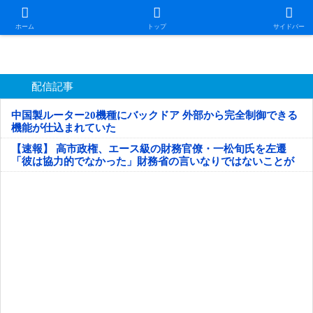
日本第一！ニュース録
ホーム
トップ
サイドバー
配信記事
中国製ルーター20機種にバックドア 外部から完全制御できる
機能が仕込まれていた
【速報】 高市政権、エース級の財務官僚・一松旬氏を左遷
「彼は協力的でなかった」財務省の言いなりではないことが
判明