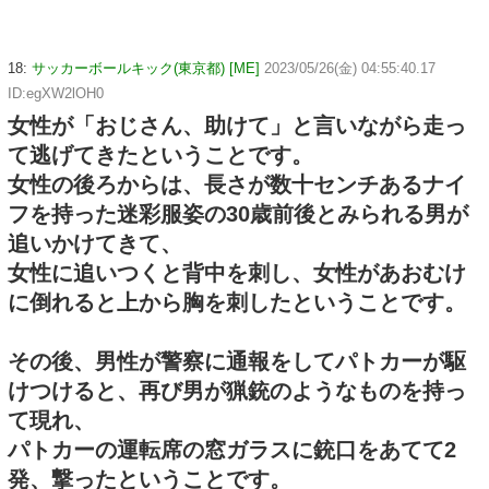
18:
サッカーボールキック(東京都) [ME]
2023/05/26(金) 04:55:40.17
ID:egXW2lOH0
女性が「おじさん、助けて」と言いながら走っ
て逃げてきたということです。
女性の後ろからは、長さが数十センチあるナイ
フを持った迷彩服姿の30歳前後とみられる男が
追いかけてきて、
女性に追いつくと背中を刺し、女性があおむけ
に倒れると上から胸を刺したということです。
その後、男性が警察に通報をしてパトカーが駆
けつけると、再び男が猟銃のようなものを持っ
て現れ、
パトカーの運転席の窓ガラスに銃口をあてて2
発、撃ったということです。