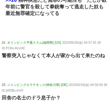
>>26
精神疾患だと無罪の可能性も たしか数
年前に警官を殺して拳銃奪って逃走した奴も
最近無罪確定になってる
21:
オリンピック予選スラム(福岡県) [US]
2023/05/26(金) 04:57:55.39
ID:PON+AVzH0
警察突入じゃなくて本人が家から出て来たのね
23:
ジャンピングカラテキック(神奈川県) [DE]
2023/05/26(金) 04:59:00.38
ID:jWDBcchV0
田舎の名士のドラ息子か？