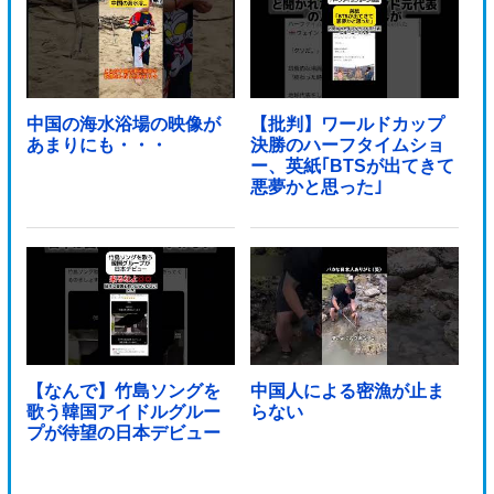
中国の海水浴場の映像が
【批判】ワールドカップ
あまりにも・・・
決勝のハーフタイムショ
ー、英紙｢BTSが出てきて
悪夢かと思った｣
【なんで】竹島ソングを
中国人による密漁が止ま
歌う韓国アイドルグルー
らない
プが待望の日本デビュー