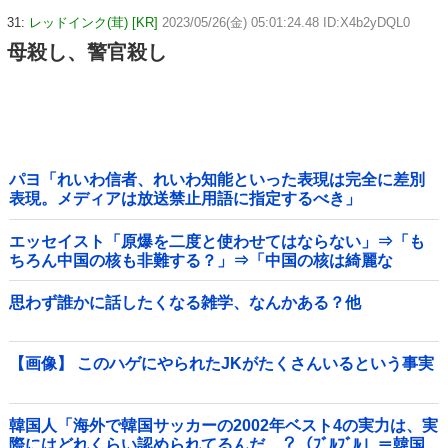
31:
レッドインク(茸) [KR]
2023/05/26(金) 05:01:24.48 ID:X4b2yDQL0
母殺し、警官殺し
パヨ「れいわ信者、れいわ知能といった表現は完全に差別
表現。メディアは放送禁止用語に指定するべき」
エッセイスト「原爆を二度と使わせてはならない」⇒「も
ちろん中国の核も非難する？」⇒「中国の核は綺麗な
核！」
思わず誰かに話したくなる雑学、なんかある？他
【画像】 このハゲにやられたJKがたくさんいるという事実
韓国人「海外で韓国サッカーの2002年ベスト4の実力は、実
際にはどれくらい認められてるんだ…？（ﾌﾞﾙﾌﾞﾙ」＝韓国