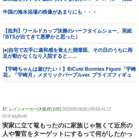
の反応
中国の海水浴場の映像があまりにも・・・
【批判】ワールドカップ決勝のハーフタイムショー、英紙
｢BTSが出てきて悪夢かと思った｣
|●|自宅で左手に違和感を覚えた開業医、その日のうちに両
足が動かなくなり入院すると……
【宇崎ちゃんは遊びたい！】BiCute Bunnies Figure「宇崎
花」「宇崎月」メタリックパープルver. プライズフィギュ
ア【ラウンドワン限定で展開決定】
37:
レインメーカー(大阪府) [US]
2023/05/26(金) 05:03:41.17
ID:tF3dyBml0
実家に立て篭もったのに家族じゃ無くて近所の
人や警官をターゲットにするって何がしたかっ