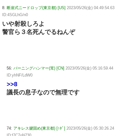
8:
断崖式ニードロップ(東京都) [US]
2023/05/26(金) 04:49:54.63
ID:4SGLhG/n0
いや射殺しろよ
警官ら３名死んでるねんぞ
56:
バーニングハンマー(茸) [CN]
2023/05/26(金) 05:16:59.44
ID:yhNF/LdW0
>>8
議長の息子なので無理です
74:
アキレス腱固め(東京都) [ﾆﾀﾞ]
2023/05/26(金) 05:30:26.24
ID:f7C7oN730