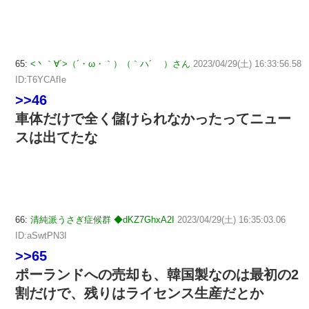
65:
<丶｀∀´>（´・ω・｀）（｀ハ´ ）さん
2023/04/29(土) 16:33:56.58
ID:T6YCAfIe
>>46
車体だけで全く儲けられなかったってニュー
スは出てたな
66:
清純派うさぎ症候群 ◆dKZ7GhxA2I
2023/04/29(土) 16:35:03.06
ID:aSwtPN3I
>>65
ポーランドへの売却も、韓国製なのは最初の2
割だけで、残りはライセンス生産だとか