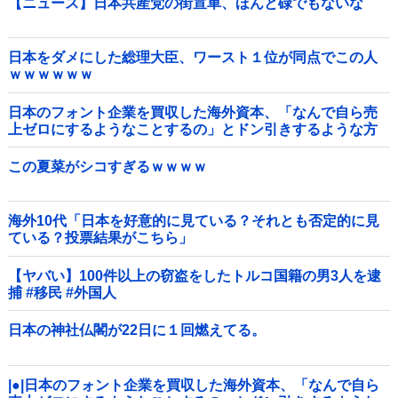
【ニュース】日本共産党の街宣車、ほんと碌でもないな
日本をダメにした総理大臣、ワースト１位が同点でこの人
ｗｗｗｗｗｗ
日本のフォント企業を買収した海外資本、「なんで自ら売
上ゼロにするようなことするの」とドン引きするような方
針転換を……他
この夏菜がシコすぎるｗｗｗｗ
海外10代「日本を好意的に見ている？それとも否定的に見
ている？投票結果がこちら」
【ヤバい】100件以上の窃盗をしたトルコ国籍の男3人を逮
捕 #移民 #外国人
日本の神社仏閣が22日に１回燃えてる。
|●|日本のフォント企業を買収した海外資本、「なんで自ら