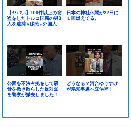
【ヤバい】100件以上の窃
日本の神社仏閣が22日に
盗をしたトルコ国籍の男3
１回燃えてる。
人を逮捕 #移民 #外国人
公園を不法占拠をして騒
どうなる？河合ゆうすけ
音を撒き散らした反対派
が県知事選へ立候補！
を警察が撤去しました！