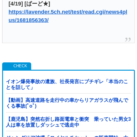
[4/19] [ばーど★]
https://lavender.5ch.net/test/read.cgi/news4pl
us/1681856363/
イオン爆発事故の遺族、社長発言にブチギレ「本当のこ
とを話して」
【動画】高速道路を走行中の車からリアガラスが飛んで
くる事故(ﾟoﾟ)
【鹿児島】突然右折し路面電車と衝突 乗っていた男女3
人は車を放置しダッシュで逃走中