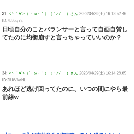
31:
<丶｀∀´>（´・ω・｀）（｀ハ´ ）さん
2023/04/29(土) 16:13:52.46
ID:7L8eaj7s
日頃自分のことバランサーと言って自画自賛し
てたのに均衡崩すと言っちゃっていいのか？
34:
<丶｀∀´>（´・ω・｀）（｀ハ´ ）さん
2023/04/29(土) 16:14:28.85
ID:2lUWAaNL
あれほど逃げ回ってたのに、いつの間にやら最
前線w