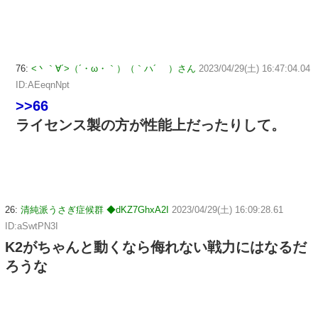
76:
<丶｀∀´>（´・ω・｀）（｀ハ´ ）さん
2023/04/29(土) 16:47:04.04
ID:AEeqnNpt
>>66
ライセンス製の方が性能上だったりして。
26:
清純派うさぎ症候群 ◆dKZ7GhxA2I
2023/04/29(土) 16:09:28.61
ID:aSwtPN3I
K2がちゃんと動くなら侮れない戦力にはなるだ
ろうな