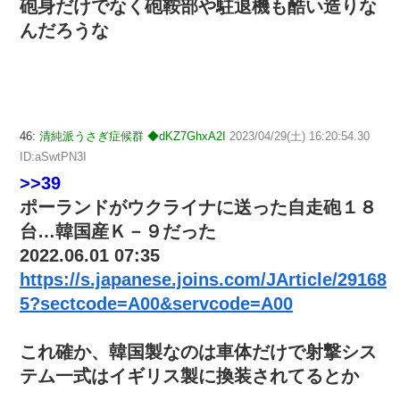
砲身だけでなく砲鞍部や駐退機も酷い造りな
んだろうな
46:
清純派うさぎ症候群 ◆dKZ7GhxA2I
2023/04/29(土) 16:20:54.30
ID:aSwtPN3I
>>39
ポーランドがウクライナに送った自走砲１８
台…韓国産Ｋ－９だった
2022.06.01 07:35
https://s.japanese.joins.com/JArticle/29168
5?sectcode=A00&servcode=A00
これ確か、韓国製なのは車体だけで射撃シス
テム一式はイギリス製に換装されてるとか