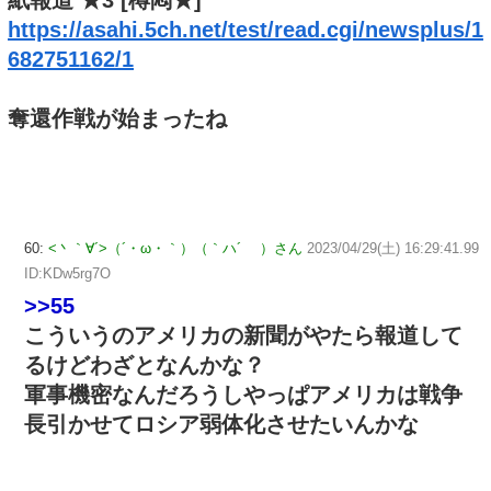
https://asahi.5ch.net/test/read.cgi/newsplus/1
682751162/1
奪還作戦が始まったね
60:
<丶｀∀´>（´・ω・｀）（｀ハ´ ）さん
2023/04/29(土) 16:29:41.99
ID:KDw5rg7O
>>55
こういうのアメリカの新聞がやたら報道して
るけどわざとなんかな？
軍事機密なんだろうしやっぱアメリカは戦争
長引かせてロシア弱体化させたいんかな