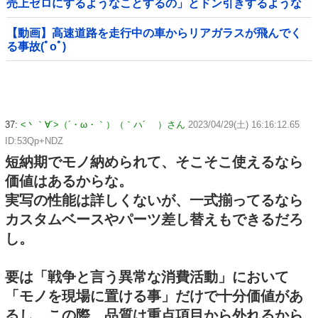
売上ゼロにするようなことするの」とドン引きするような
方針転換を……
【動画】高速道路を走行中の車からリアガラスが飛んでく
る事故(ﾟoﾟ)
37:
<丶｀∀´>（´・ω・｀）（｀ハ´ ）さん
2023/04/29(土) 16:16:12.65
ID:53Qp+NDZ
短納期でモノ納められて、そこそこ使えるなら
価値はあるからな。
実写の性能は詳しくないが、一式揃ってるなら
カスタムベースやパーツ差し替えもできるだろ
し。
要は「戦争と言う異常な消費活動」において
「モノを現場に置ける事」だけで十分価値があ
るし、この際、品質は重点項目から外れるから