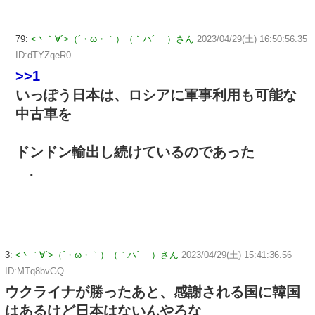
79:
<丶｀∀´>（´・ω・｀）（｀ハ´ ）さん
2023/04/29(土) 16:50:56.35
ID:dTYZqeR0
>>1
いっぽう日本は、ロシアに軍事利用も可能な
中古車を
ドンドン輸出し続けているのであった
.
3:
<丶｀∀´>（´・ω・｀）（｀ハ´ ）さん
2023/04/29(土) 15:41:36.56
ID:MTq8bvGQ
ウクライナが勝ったあと、感謝される国に韓国
はあるけど日本はないんやろな