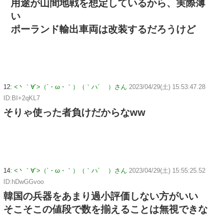
用途が山間地戦を想定しているから、実際薄
い
ポーランド輸出車両は改装するだろうけど
12:
<丶｀∀´>（´・ω・｀）（｀ハ´ ）さん
2023/04/29(土) 15:53:47.28
ID:BI+2qKL7
そりゃ使った者負けだからなww
14:
<丶｀∀´>（´・ω・｀）（｀ハ´ ）さん
2023/04/29(土) 15:55:25.52
ID:hDwGGvoo
韓国の兵器をあまり過小評価しない方がいい
そこそこの値段で数を揃えることは無視できな