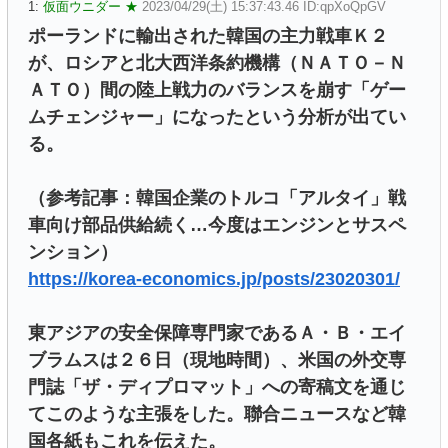
1:
仮面ウニダー ★
2023/04/29(土) 15:37:43.46 ID:qpXoQpGV
ポーランドに輸出された韓国の主力戦車Ｋ２
が、ロシアと北大西洋条約機構（ＮＡＴＯ－Ｎ
ＡＴＯ）間の陸上戦力のバランスを崩す「ゲー
ムチェンジャー」になったという分析が出てい
る。
（参考記事：韓国企業のトルコ「アルタイ」戦
車向け部品供給続く…今度はエンジンとサスペ
ンション）
https://korea-economics.jp/posts/23020301/
東アジアの安全保障専門家であるＡ・Ｂ・エイ
ブラムスは２６日（現地時間）、米国の外交専
門誌「ザ・ディプロマット」への寄稿文を通じ
てこのような主張をした。聯合ニュースなど韓
国各紙もこれを伝えた。