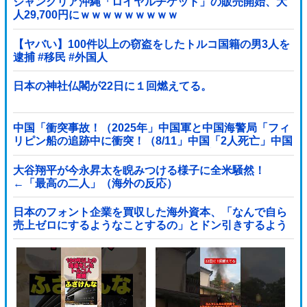
ジャングリア沖縄「ロイヤルチケット」の販売開始、大
人29,700円にｗｗｗｗｗｗｗｗｗ
【ヤバい】100件以上の窃盗をしたトルコ国籍の男3人を
逮捕 #移民 #外国人
日本の神社仏閣が22日に１回燃えてる。
中国「衝突事故！（2025年」中国軍と中国海警局「フィ
リピン船の追跡中に衝突！（8/11」中国「2人死亡」中国
政府「1年間隠蔽」日本「隠蔽された事実報道！（2026
年」→
大谷翔平が今永昇太を睨みつける様子に全米騒然！
←「最高の二人」（海外の反応）
日本のフォント企業を買収した海外資本、「なんで自ら
売上ゼロにするようなことするの」とドン引きするよう
な方針転換を……他