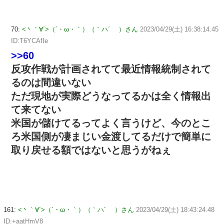
70:
<丶｀∀´>（´・ω・｀）（｀ハ´ ）さん
2023/04/29(土) 16:38:14.45
ID:T6YCAfIe
>>60
反攻作戦が計画されてて最近情報統制されて
るのは間違いない
ただ現地が実際どうなってるかは全く情報出
て来てない
米国が儲けてるってよく言うけど、今のとこ
ろ米国側が凄まじい金渡してるだけで簡単に
取り戻せる額ではないと思うがねぇ
161:
<丶｀∀´>（´・ω・｀）（｀ハ´ ）さん
2023/04/29(土) 18:43:24.48
ID:+aatHmV8