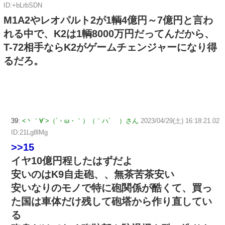
ID:+bLrbSDN
M1A2やレオパルト2が1輌4億円～7億円と言わ
れる中で、K2は1輌8000万円だってんだから、
T-72相手ならK2がゲームチェンジャーになり得
るだろ。
39:
<丶｀∀´>（´・ω・｀）（｀ハ´ ）さん
2023/04/29(土) 16:18:21.02
ID:21Lg8lMg
>>15
イヤ10億円程したはずだよ
安いのはK9自走砲、、無茶苦茶安い
安いなりのモノで特に砲関係が酷くて、買っ
た国は車体だけ残して砲塔から作り直してい
る