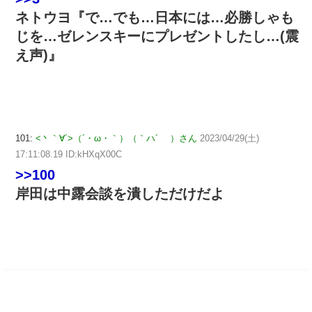
ネトウヨ『で…でも…日本には…必勝しゃも
じを…ゼレンスキーにプレゼントしたし…(震
え声)』
101:
<丶｀∀´>（´・ω・｀）（｀ハ´ ）さん
2023/04/29(土)
17:11:08.19 ID:kHXqX00C
>>100
岸田は中露会談を潰しただけだよ