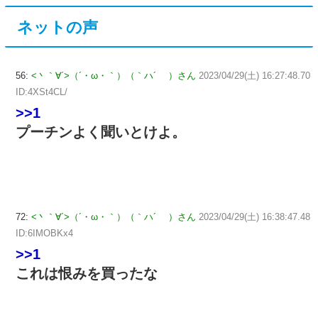
ネットの声
56:
<丶｀∀´>（´・ω・｀）（｀ハ´ ）さん
2023/04/29(土) 16:27:48.70
ID:4XSt4CL/
>>1
プーチンよく聞いとけよ。
72:
<丶｀∀´>（´・ω・｀）（｀ハ´ ）さん
2023/04/29(土) 16:38:47.48
ID:6IMOBKx4
>>1
これは恨みを買ったな