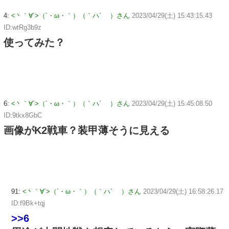
4:
<丶｀∀´>（´・ω・｀）（｀ハ´ ）さん
2023/04/29(土) 15:43:15.43
ID:wtRg3b9z
使ってみた？
6:
<丶｀∀´>（´・ω・｀）（｀ハ´ ）さん
2023/04/29(土) 15:45:08.50
ID:9tkx8GbC
画像がK2戦車？装甲薄そうに見える
91:
<丶｀∀´>（´・ω・｀）（｀ハ´ ）さん
2023/04/29(土) 16:58:26.17
ID:f9Bk+tqj
>>6