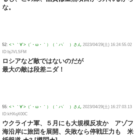
な。
52:
<丶｀∀´>（´・ω・｀）（｀ハ´ ）さん
2023/04/29(土) 16:24:55.02
ID:bjJVLSFM
ロシアなど敵ではないのだが
最大の敵は段差ニダ！
55:
<丶｀∀´>（´・ω・｀）（｀ハ´ ）さん
2023/04/29(土) 16:27:03.13
ID:kHXqX00C
ウクライナ軍、５月にも大規模反攻か アゾフ
海沿岸に旅団を展開、失敗なら停戦圧力も 米
紙報道 ★3 [樽悶★]