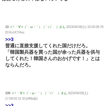
10:
<丶｀∀´>（´・ω・｀）（｀ハ´ ）さん
2023/04/29(土) 15:50:09.78
ID:KsUCYAuc
>>3
普通に直接支援してくれた国だけだろ。
「韓国製兵器を買った国が余った兵器を供与
してくれた！韓国さんのおかげです！」とは
ならんだろ。
100:
<丶｀∀´>（´・ω・｀）（｀ハ´ ）さん
2023/04/29(土)
17:09:50.31 ID:jHRbdj2i
>>3