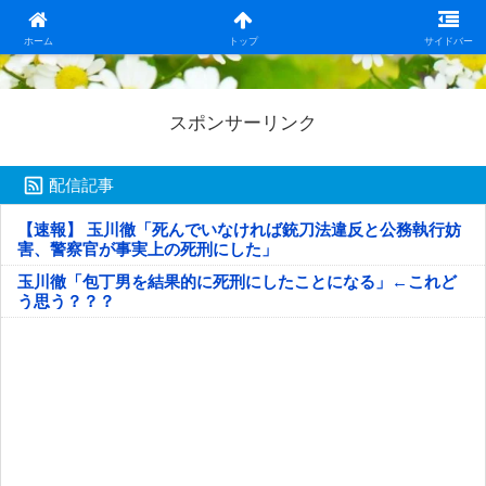
日本第一！ニュース録
ホーム
トップ
サイドバー
スポンサーリンク
配信記事
【速報】 玉川徹「死んでいなければ銃刀法違反と公務執行妨
害、警察官が事実上の死刑にした」
玉川徹「包丁男を結果的に死刑にしたことになる」←これど
う思う？？？