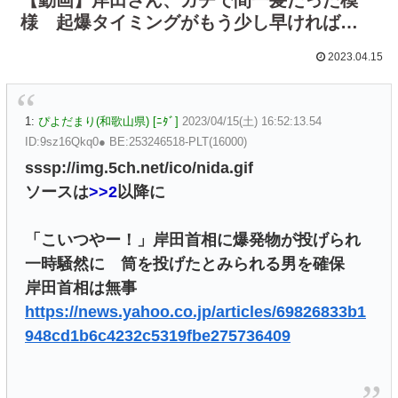
様 起爆タイミングがもう少し早ければ…
2023.04.15
1:
ぴよだまり(和歌山県) [ﾆﾀﾞ]
2023/04/15(土) 16:52:13.54
ID:9sz16Qkq0● BE:253246518-PLT(16000)
sssp://img.5ch.net/ico/nida.gif
ソースは
>>2
以降に
「こいつやー！」岸田首相に爆発物が投げられ
一時騒然に 筒を投げたとみられる男を確保
岸田首相は無事
https://news.yahoo.co.jp/articles/69826833b1
948cd1b6c4232c5319fbe275736409