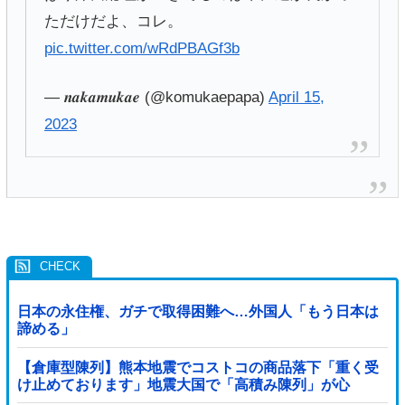
ただけだよ、コレ。
pic.twitter.com/wRdPBAGf3b
— 𝒏𝒂𝒌𝒂𝒎𝒖𝒌𝒂𝒆 (@komukaepapa)
April 15,
2023
日本の永住権、ガチで取得困難へ…外国人「もう日本は
諦める」
【倉庫型陳列】熊本地震でコストコの商品落下「重く受
け止めております」地震大国で「高積み陳列」が心
配...IKEAにも聞いた