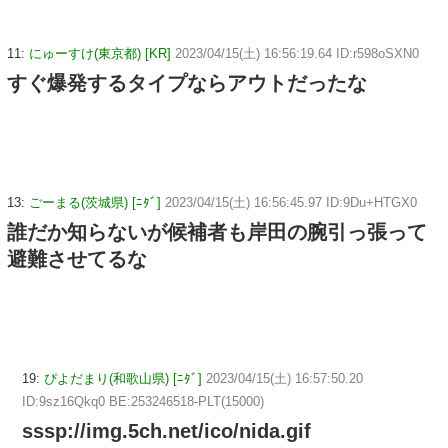
11:
にゅーすけ(東京都) [KR]
2023/04/15(土) 16:56:19.64 ID:r598oSXN0
すぐ爆発するタイプならアウトだったな
13:
ごーまる(茨城県) [ﾆﾀﾞ]
2023/04/15(土) 16:56:45.97 ID:9Du+HTGX0
誰だか知らないが候補者も岸田の腕引っ張って
避難させてるな
19:
ぴよだまり(和歌山県) [ﾆﾀﾞ]
2023/04/15(土) 16:57:50.20
ID:9sz16Qkq0 BE:253246518-PLT(15000)
sssp://img.5ch.net/ico/nida.gif