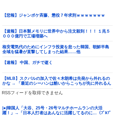
【悲報】ジャンポケ斉藤、懲役７年求刑ｗｗｗｗｗｗｗ
【速報】日本製メモリに世界中から注文殺到！！！ １兆５
０００億円で工場増築へ
格安電気代のためにインフラ投資を怠った韓国、朝鮮半島
全域を猛暑が直撃してしまった結果……他
【速報】 中国、ガチで逝く
【MLB】スクバルの加入で佐々木朗希は先発から外れるの
かな → 「最近のシーハンは酷いからこっちが先に外れるん
じゃないか」「魔法のグローブで好投が続いてるし佐々木
RSSフィードを取得できません
は残してほしいな」
|●|韓国人「大谷、25号・26号マルチホームランの大活
躍！」→「日本人打者はあんなに活躍してるのに…（ﾌﾞﾙﾌﾞ