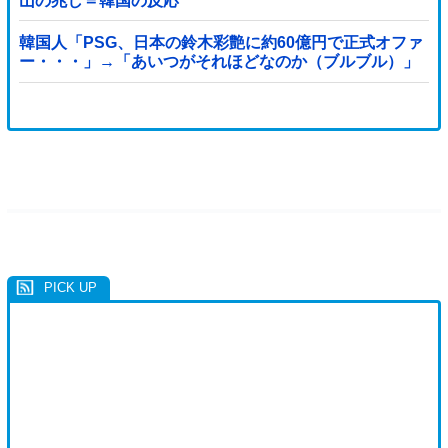
山の兆し＝韓国の反応
韓国人「PSG、日本の鈴木彩艶に約60億円で正式オファ
ー・・・」→「あいつがそれほどなのか（ブルブル）」
「レギュラーとして出れるとは思わないけど、それでも
やっぱり羨ましいね」