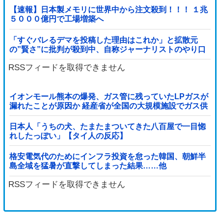
【速報】日本製メモリに世界中から注文殺到！！！ １兆
５０００億円で工場増築へ
「すぐバレるデマを投稿した理由はこれか」と拡散元
の”賢さ”に批判が殺到中、自称ジャーナリストのやり口
というのが……
RSSフィードを取得できません
イオンモール熊本の爆発、ガス管に残っていたLPガスが
漏れたことが原因か 経産省が全国の大規模施設でガス供
給設備の点検要請
日本人「うちの犬、たまたまついてきた八百屋で一目惚
れしたっぽい」【タイ人の反応】
格安電気代のためにインフラ投資を怠った韓国、朝鮮半
島全域を猛暑が直撃してしまった結果……他
RSSフィードを取得できません