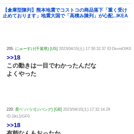
ﾙ」＝韓国の反応
【倉庫型陳列】熊本地震でコストコの商品落下「重く受け
止めております」地震大国で「高積み陳列」が心配...IKEA
にも聞いた
205:
にゅーすけ(千葉県) [US]
2023/04/15(土) 17:30:32.37 ID:DsvniO/K0
>>18
この動きは一目でわかったんだな
よくやった
220:
星ベソパパ(ジパング) [GB]
2023/04/15(土) 17:32:14.29
ID:2ikL5/GF0
>>18
有能なんもおったか