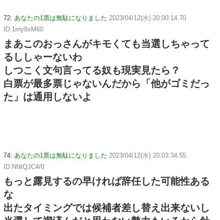
72:
あなたの1票は無駄になりました
2023/04/12(水) 20:00:14.70
ID:1rny8xM60
まあこのおっさんがキモくても当選しちゃって
るししゃーないわ
しつこく文句言ってる奴も現実見たら？
白票が最多票じゃないんだから「他がゴミだっ
た」は通用しないよ
74:
あなたの1票は無駄になりました
2023/04/12(水) 20:03:34.55
ID:NNtQJC4/0
もっと露見するの早ければ辞任した可能性ある
な
出たタイミングでは候補者差し替え出来ないし