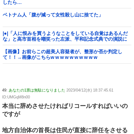
したら…
ベトナム人「腹が減って女性殺し山に捨てた」
|●|「人に恨みを買うようなことをしている自覚はあるんだ
な」と高市首相を嘲笑った左派、平和記念式典での演説に
ケチを付けるも……
【画像】お前らこの超美人容疑者が、整形か否か判定し
て！！→画像がこちらw w w w w w w w w w
49:
あなたの1票は無駄になりました
2023/04/12(水) 18:37:45.61
ID:UMGqM8n00
本当に辞めさせたければリコールすればいいの
ですが
地方自治体の首長は住民が直接に辞任をさせる