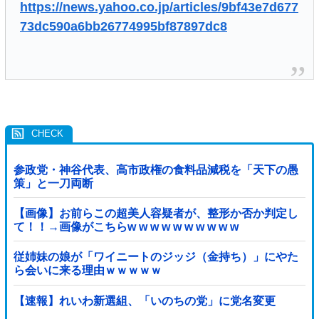
https://news.yahoo.co.jp/articles/9bf43e7d677
73dc590a6bb26774995bf87897dc8
参政党・神谷代表、高市政権の食料品減税を「天下の愚
策」と一刀両断
【画像】お前らこの超美人容疑者が、整形か否か判定し
て！！→画像がこちらw w w w w w w w w w
従姉妹の娘が「ワイニートのジッジ（金持ち）」にやた
ら会いに来る理由ｗｗｗｗｗ
【速報】れいわ新選組、「いのちの党」に党名変更