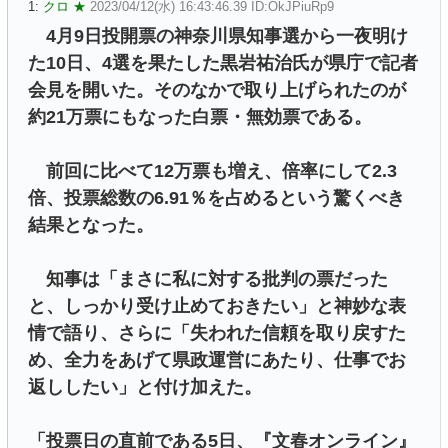
1:
クロ ★
2023/04/12(水) 16:43:46.39 ID:OkJPiuRp9
4月9日投開票の神奈川県知事選から一夜明け
た10日、4選を果たした黒岩祐治氏が県庁で記者
会見を開いた。そのなかで取り上げられたのが
約21万票にもなった白票・無効票である。
前回に比べて12万票も増え、倍率にして2.3
倍、投票総数の6.91％を占めるという驚くべき
結果となった。
知事は「まさに私に対する批判の票だった
と、しっかり受け止めておきたい」と神妙な表
情で語り、さらに「失われた信頼を取り戻すた
め、全力をあげて県政運営にあたり、仕事でお
返ししたい」と付け加えた。
「投票日の直前である5日、『文春オンライン』