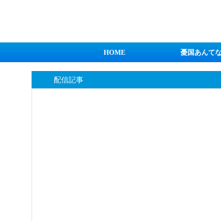
日本第一！ニュース録
HOME
憂国あんて
配信記事