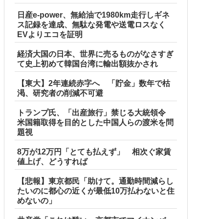
日産e-power、無給油で1980km走行しギネ
ス記録を達成、無駄な発電や送電ロスなく
EVよりエコを証明
経済大国の日本、世界に売るものがなさすぎ
て史上初めて韓国台湾に輸出額抜かされ
【東大】2年連続赤字へ 「貯金」数年で枯
渇、研究者の削減不可避
トランプ氏、「出産旅行」禁じる大統領令
米国籍取得を目的とした中国人らの渡米を問
題視
8万が12万円「とても払えず」 相次ぐ家賃
値上げ、どうすれば
【悲報】東京都民「助けて。通勤時間減らし
たいのに都心の近くが最低10万払わないと住
めないの」