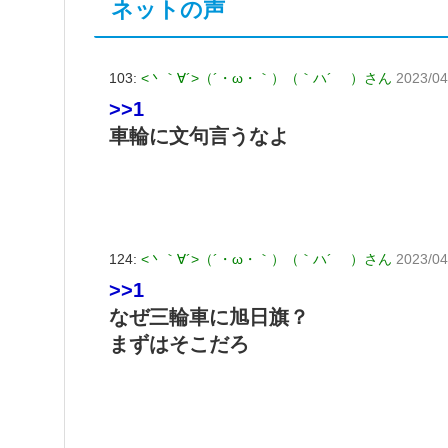
ネットの声
103:
<丶｀∀´>（´・ω・｀）（｀ハ´ ）さん
2023/04
>>1
車輪に文句言うなよ
124:
<丶｀∀´>（´・ω・｀）（｀ハ´ ）さん
2023/04
>>1
なぜ三輪車に旭日旗？
まずはそこだろ