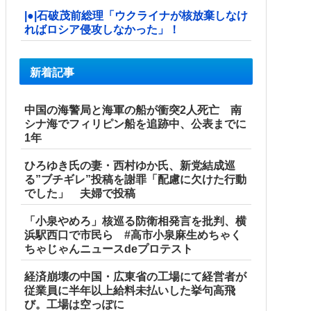
|●|石破茂前総理「ウクライナが核放棄しなけ
ればロシア侵攻しなかった」！
新着記事
中国の海警局と海軍の船が衝突2人死亡 南
シナ海でフィリピン船を追跡中、公表までに
1年
ひろゆき氏の妻・西村ゆか氏、新党結成巡
る”ブチギレ”投稿を謝罪「配慮に欠けた行動
でした」 夫婦で投稿
「小泉やめろ」核巡る防衛相発言を批判、横
浜駅西口で市民ら #高市小泉麻生めちゃく
ちゃじゃんニュースdeプロテスト
経済崩壊の中国・広東省の工場にて経営者が
従業員に半年以上給料未払いした挙句高飛
び。工場は空っぽに