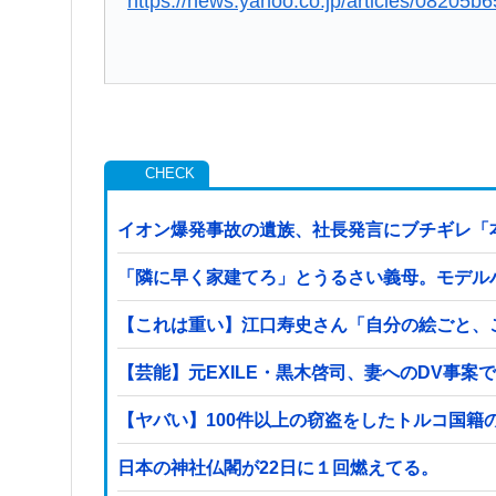
https://news.yahoo.co.jp/articles/082
イオン爆発事故の遺族、社長発言にブチギレ「
「隣に早く家建てろ」とうるさい義母。モデル
【これは重い】江口寿史さん「自分の絵ごと、
【芸能】元EXILE・黒木啓司、妻へのDV事
日本の神社仏閣が22日に１回燃えてる。