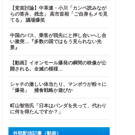
【党首討論】中革連・小川「カンペ読みなが
らの答弁、残念」 高市首相「ご自身もメモ見
所とは・・・？【海外の反応】
てる」 議場爆笑
中国のバス、乗客が我先にと押し合いへし合
い激突…『多数の国ではもう見られない光
景』
【動画】イオンモール爆発の瞬間の映像が公
開される。全滅の模様…
シャチの激しい体当たり、マンボウが粉々に
「爆発」 捕食戦略か遊びか
町山智浩氏「日本はパンダを失って、代わり
に何を得たんですか？」
外部配信記事（動画）