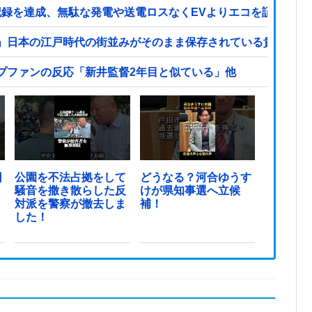
ネス記録を達成、無駄な発電や送電ロスなくEVよりエコを証明
」日本の江戸時代の街並みがそのまま保存されている貴重な場
プファンの反応「新井監督2年目と似ている」他
日
公園を不法占拠をして
どうなる？河合ゆうす
騒音を撒き散らした反
けが県知事選へ立候
対派を警察が撤去しま
補！
した！