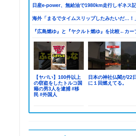
日産e-power、無給油で1980km走行しギ
海外「まるでタイムスリップしたみたいだ…！
『広島燃ゆ』と『ヤクルト燃ゆ』を比較←カー
【ヤバい】100件以上
日本の神社仏閣が22
の窃盗をしたトルコ国
に１回燃えてる。
籍の男3人を逮捕 #移
民 #外国人