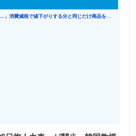
【消費税率1％】 「下げるのが筋なんですけど…」消費減税で値下がりする分と同じだけ商品を値上げして店頭価格を変えない店も