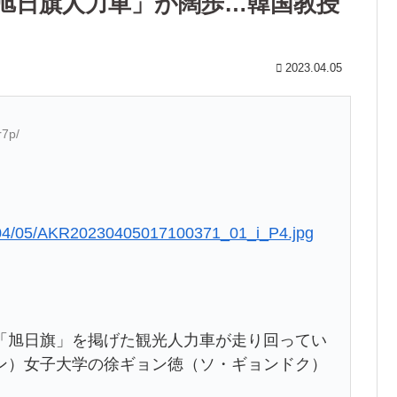
旭日旗人力車」が闊歩…韓国教授
2023.04.05
r7p/
23/04/05/AKR20230405017100371_01_i_P4.jpg
「旭日旗」を掲げた観光人力車が走り回ってい
ン）女子大学の徐ギョン徳（ソ・ギョンドク）