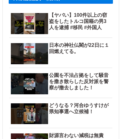
【ヤバい】100件以上の窃
盗をしたトルコ国籍の男3
人を逮捕 #移民 #外国人
日本の神社仏閣が22日に１
回燃えてる。
公園を不法占拠をして騒音
を撒き散らした反対派を警
察が撤去しました！
どうなる？河合ゆうすけが
県知事選へ立候補！
財源言わない減税は無責