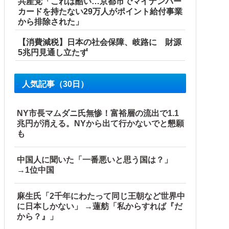
共産党「これは酷い…京都市でマイナンバー
カードを持たない29万人がポイント給付事業
から排除された」
【消費減税】日本の社会保障、岐路に 財源
5兆円見通し立たず
人気記事（30日）
NY市長マムダニ氏無惨！富裕層の流出で1.1
兆円が消える。NYから出て行かないでと懇願
ので…旦那が放った「一言」に義母オロオロｗｗ←嫌味を逆手
も
中国人に聞いた「一番悪いと思う国は？」
→1位中国
麻生氏「2千年にわたって同じ王朝など世界中
に日本しかない」 →蓮舫「私からすれば『だ
から？』」