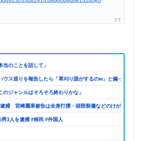
05b65bd923053d8241fc08660b6dbe151d0e5
本当のことを話して」
ハウス巡りを報告したら「草刈り誰がするのw」と煽ってきた
このジャンルはそろそろ終わりかな」
案で逮捕 宮崎麗果被告は全身打撲・頭部裂傷などのけが
【ヤバい】100件以上の窃盗をしたトルコ国籍の男3人を逮捕 #移民 #外国人