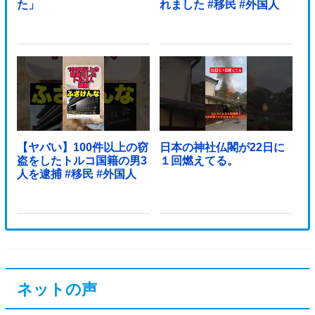
た」
れました #移民 #外国人
【ヤバい】100件以上の窃
日本の神社仏閣が22日に
盗をしたトルコ国籍の男3
１回燃えてる。
人を逮捕 #移民 #外国人
ネットの声