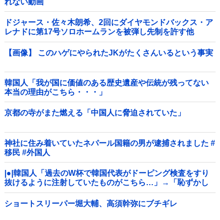
れない動画
ドジャース・佐々木朗希、2回にダイヤモンドバックス・ア
レナドに第17号ソロホームランを被弾し先制を許す他
【画像】 このハゲにやられたJKがたくさんいるという事実
韓国人「我が国に価値のある歴史遺産や伝統が残ってない
本当の理由がこちら・・・」
京都の寺がまた燃える「中国人に脅迫されていた」
神社に住み着いていたネパール国籍の男が逮捕されました #
移民 #外国人
|●|韓国人「過去のW杯で韓国代表がドーピング検査をすり
抜けるように注射していたものがこちら…」→「恥ずかし
い…（ﾌﾞﾙﾌﾞﾙ」＝韓国の反応
ショートスリーパー堀大輔、高須幹弥にブチギレ