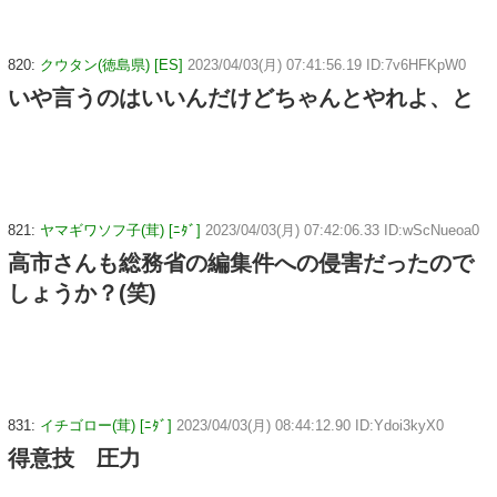
820:
クウタン(徳島県) [ES]
2023/04/03(月) 07:41:56.19 ID:7v6HFKpW0
いや言うのはいいんだけどちゃんとやれよ、と
821:
ヤマギワソフ子(茸) [ﾆﾀﾞ]
2023/04/03(月) 07:42:06.33 ID:wScNueoa0
高市さんも総務省の編集件への侵害だったので
しょうか？(笑)
831:
イチゴロー(茸) [ﾆﾀﾞ]
2023/04/03(月) 08:44:12.90 ID:Ydoi3kyX0
得意技 圧力