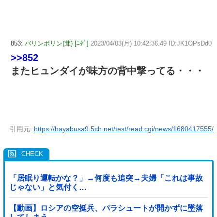
853:
バリンボリン(茸) [ﾆﾀﾞ]
2023/04/03(月) 10:42:36.49 ID:JK1OPsDd0
>>852
またヒュンダイが味方の背中撃ってる・・・
引用元:
https://hayabusa9.5ch.net/test/read.cgi/news/1680417555/
「居眠り運転かな？」→何度も追突→夫婦「これは事故
じゃない」と気付く…
【動画】ロシアの空挺兵、パラシュートが開かずに墜落