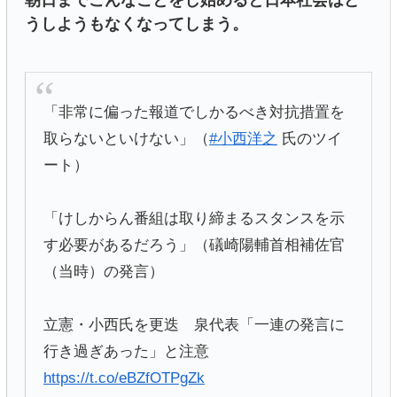
朝日までこんなことをし始めると日本社会はど
うしようもなくなってしまう。
「非常に偏った報道でしかるべき対抗措置を
取らないといけない」（
#小西洋之
氏のツイ
ート）
「けしからん番組は取り締まるスタンスを示
す必要があるだろう」（礒崎陽輔首相補佐官
（当時）の発言）
立憲・小西氏を更迭 泉代表「一連の発言に
行き過ぎあった」と注意
https://t.co/eBZfOTPgZk