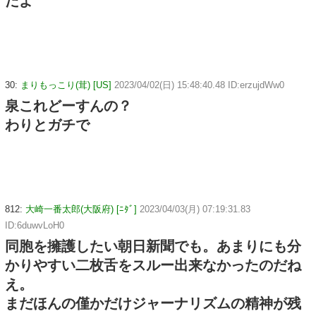
だよ
30:
まりもっこり(茸) [US]
2023/04/02(日) 15:48:40.48 ID:erzujdWw0
泉これどーすんの？
わりとガチで
812:
大崎一番太郎(大阪府) [ﾆﾀﾞ]
2023/04/03(月) 07:19:31.83
ID:6duwvLoH0
同胞を擁護したい朝日新聞でも。あまりにも分
かりやすい二枚舌をスルー出来なかったのだね
え。
まだほんの僅かだけジャーナリズムの精神が残