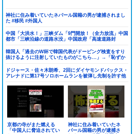
神社に住み着いていたネパール国籍の男が逮捕されまし
た #移民 #外国人
中国「大洪水！」三峡ダム「9門開放！（全力放流」中国
都市「三峡沿線の道路水没」中国政府「高速道路封
鎖！」中国ダム「緊急放流に合わせて開門（土砂崩れ発
生」→
韓国人「過去のW杯で韓国代表がドーピング検査をすり
抜けるように注射していたものがこちら…」→「恥ずか
しい…（ブルブル」＝韓国の反応
ドジャース・佐々木朗希、2回にダイヤモンドバックス・
アレナドに第17号ソロホームランを被弾し先制を許す他
京都の寺がまた燃える
神社に住み着いていたネ
「中国人に脅迫されてい
パール国籍の男が逮捕さ