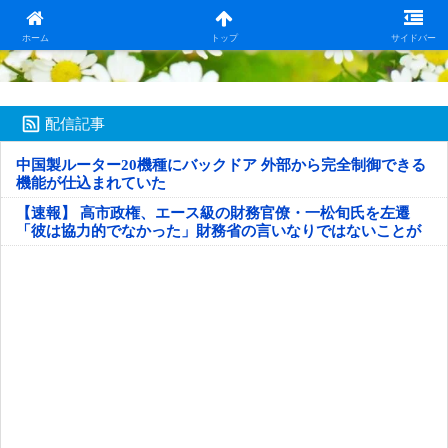
日本第一！ニュース録
ホーム
トップ
サイドバー
配信記事
中国製ルーター20機種にバックドア 外部から完全制御できる
機能が仕込まれていた
【速報】 高市政権、エース級の財務官僚・一松旬氏を左遷
「彼は協力的でなかった」財務省の言いなりではないことが
判明