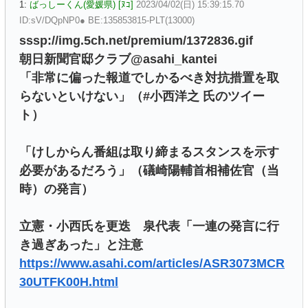
1:
ばっしーくん(愛媛県) [ﾇｺ]
2023/04/02(日) 15:39:15.70
ID:sV/DQpNP0● BE:135853815-PLT(13000)
sssp://img.5ch.net/premium/1372836.gif
朝日新聞官邸クラブ@asahi_kantei
「非常に偏った報道でしかるべき対抗措置を取
らないといけない」（#小西洋之 氏のツイー
ト）
「けしからん番組は取り締まるスタンスを示す
必要があるだろう」（礒崎陽輔首相補佐官（当
時）の発言）
立憲・小西氏を更迭 泉代表「一連の発言に行
き過ぎあった」と注意
https://www.asahi.com/articles/ASR3073MCR
30UTFK00H.html