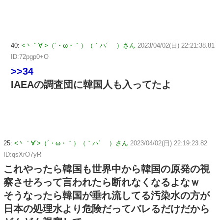
40:
<丶｀∀´>（´・ω・｀）（｀ハ´ ）さん
2023/04/02(日) 22:21:38.81
ID:72pgp0+O
>>34
IAEAの調査団に韓国人も入ってたよ
25:
<丶｀∀´>（´・ω・｀）（｀ハ´ ）さん
2023/04/02(日) 22:19:23.82
ID:qsXrO7yR
これやったら韓国も世界中から韓国の原発の視
察させろって言われたら断れなくなるよなｗ
そうなったら韓国が垂れ流してる汚染水の方が
日本の処理水より危険だってバレるだけだから