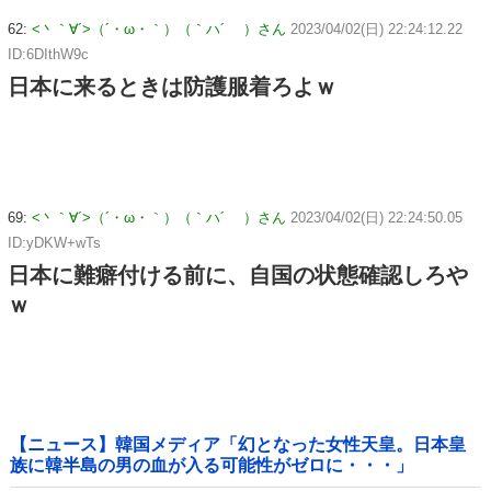
62:
<丶｀∀´>（´・ω・｀）（｀ハ´ ）さん
2023/04/02(日) 22:24:12.22
ID:6DIthW9c
日本に来るときは防護服着ろよｗ
69:
<丶｀∀´>（´・ω・｀）（｀ハ´ ）さん
2023/04/02(日) 22:24:50.05
ID:yDKW+wTs
日本に難癖付ける前に、自国の状態確認しろや
ｗ
【ニュース】韓国メディア「幻となった女性天皇。日本皇
族に韓半島の男の血が入る可能性がゼロに・・・」