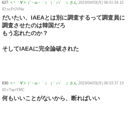
627:
<丶｀∀´>（´・ω・｀）（｀ハ´ ）さん
2023/04/03(月) 06:51:54.15
ID:scPtJVNa
だいたい、IAEAとは別に調査するって調査員に
調査させたのは韓国だろ
もう忘れたのか？
そしてIAEAに完全論破された
630:
<丶｀∀´>（´・ω・｀）（｀ハ´ ）さん
2023/04/03(月) 06:53:37.13
ID:cTqciYMC
何もいいことがないから、断ればいい