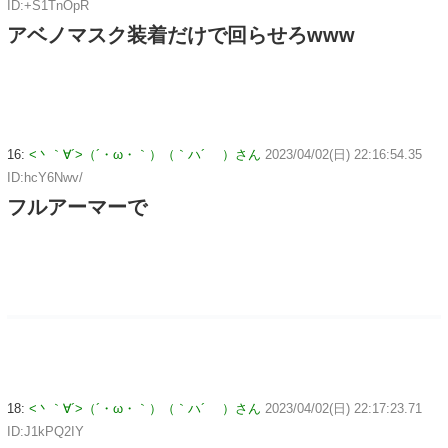
ID:+S1TnOpR
アベノマスク装着だけで回らせろwww
16:
<丶｀∀´>（´・ω・｀）（｀ハ´ ）さん
2023/04/02(日) 22:16:54.35
ID:hcY6Nwv/
フルアーマーで
18:
<丶｀∀´>（´・ω・｀）（｀ハ´ ）さん
2023/04/02(日) 22:17:23.71
ID:J1kPQ2IY