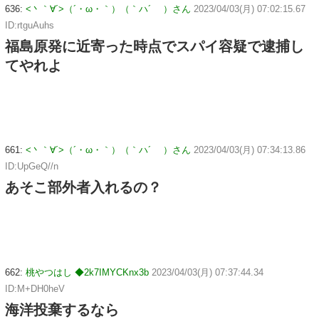
636:
<丶｀∀´>（´・ω・｀）（｀ハ´ ）さん
2023/04/03(月) 07:02:15.67
ID:rtguAuhs
福島原発に近寄った時点でスパイ容疑で逮捕し
てやれよ
661:
<丶｀∀´>（´・ω・｀）（｀ハ´ ）さん
2023/04/03(月) 07:34:13.86
ID:UpGeQ//n
あそこ部外者入れるの？
662:
桃やつはし ◆2k7IMYCKnx3b
2023/04/03(月) 07:37:44.34
ID:M+DH0heV
海洋投棄するなら