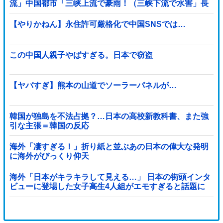
流」中国都市「三峡上流で豪雨！（三峡下流で水害」長
江と黄河「同時氾濫危機」台風13号「中国本土...
【やりかねん】永住許可厳格化で中国SNSでは…
この中国人親子やばすぎる。日本で窃盗
【ヤバすぎ】熊本の山道でソーラーパネルが…
韓国が独島を不法占拠？…日本の高校新教科書、また強
引な主張＝韓国の反応
海外「凄すぎる！」折り紙と並ぶあの日本の偉大な発明
に海外がびっくり仰天
海外「日本がキラキラして見える…」 日本の街頭インタ
ビューに登場した女子高生4人組がエモすぎると話題に