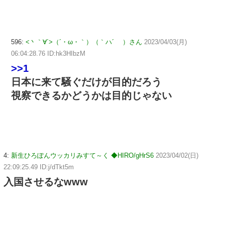
596:
<丶｀∀´>（´・ω・｀）（｀ハ´ ）さん
2023/04/03(月)
06:04:28.76 ID:hk3HIbzM
>>1
日本に来て騒ぐだけが目的だろう
視察できるかどうかは目的じゃない
4:
新生ひろぽんウッカリみすて～く ◆HIRO/gHrS6
2023/04/02(日)
22:09:25.49 ID:j/dTkt5m
入国させるなwww