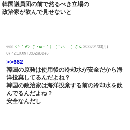
韓国議員団の前で然るべき立場の
政治家が飲んで見せないと
663:
<丶｀∀´>（´・ω・｀）（｀ハ´ ）さん
2023/04/03(月)
07:42:10.09 ID:BZsBBe5I
>>662
韓国の原発は使用後の冷却水が安全だから海
洋投棄してるんだよね？
韓国の政治家は海洋投棄する前の冷却水を飲
んでるんだよね？
安全なんだし