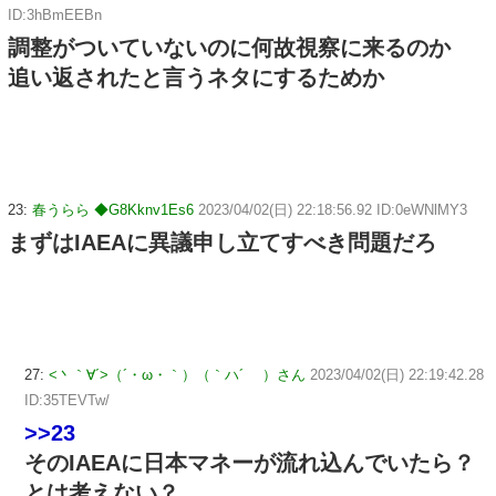
ID:3hBmEEBn
調整がついていないのに何故視察に来るのか
追い返されたと言うネタにするためか
23:
春うらら ◆G8Kknv1Es6
2023/04/02(日) 22:18:56.92 ID:0eWNlMY3
まずはIAEAに異議申し立てすべき問題だろ
27:
<丶｀∀´>（´・ω・｀）（｀ハ´ ）さん
2023/04/02(日) 22:19:42.28
ID:35TEVTw/
>>23
そのIAEAに日本マネーが流れ込んでいたら？
とは考えない？