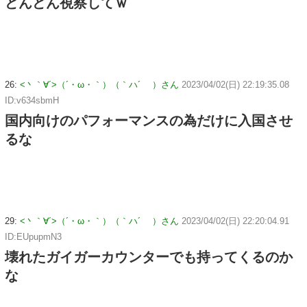
どんどん視察してｗ
26:
<丶｀∀´>（´・ω・｀）（｀ハ´ ）さん
2023/04/02(日) 22:19:35.08
ID:v634sbmH
国内向けのパフォーマンスの為だけに入国させ
るな
29:
<丶｀∀´>（´・ω・｀）（｀ハ´ ）さん
2023/04/02(日) 22:20:04.91
ID:EUpupmN3
壊れたガイガーカウンターでも持ってくるのか
な