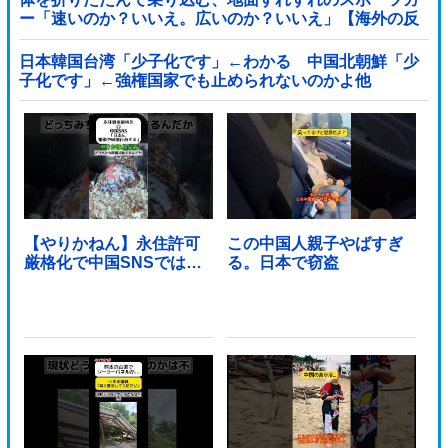
ー「速いのか？いいえ。広いのか？いいえ」【海外の反
応】
日本韓国台湾「少子化です」←わかる 中国北朝鮮「少
子化です」←強権国家でも止められないのかよ他
【やりかねん】永住許可
この中国人親子やばすぎ
厳格化で中国SNSでは…
る。日本で窃盗