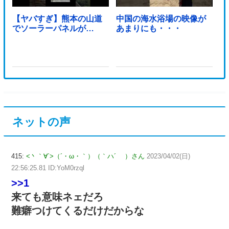
【ヤバすぎ】熊本の山道
中国の海水浴場の映像が
でソーラーパネルが…
あまりにも・・・
ネットの声
415:
<丶｀∀´>（´・ω・｀）（｀ハ´ ）さん
2023/04/02(日)
22:56:25.81 ID:YoM0rzql
>>1
来ても意味ネェだろ
難癖つけてくるだけだからな