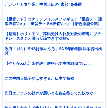
元いいとも青年隊、中居正広の”素顔”を暴露
【重音テト】コナミデフォルメフィギュア「重音テト 通
常衣装Ver.」「重音テト SV衣装Ver.」【彩色原型公開】
【動画】ホリエモン、移民受け入れ反対派の若者にブチ
ギレ→スタジオ誰も反論できず沈黙w
政府「ガキにSNSは早いやろ」SNS年齢制限法案提出検
討
【やりかねん】永住許可厳格化で中国SNSでは…
この中国人親子やばすぎる。日本で窃盗
先日エアコンの効きが悪いと右往左往してた奴やが
体を折りたたんで乗り込む、地面すれすれのスポーツカ