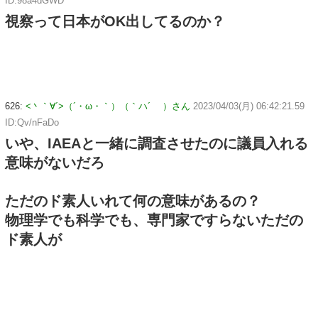
ID:98a4dGWD
視察って日本がOK出してるのか？
626:
<丶｀∀´>（´・ω・｀）（｀ハ´ ）さん
2023/04/03(月) 06:42:21.59
ID:Qv/nFaDo
いや、IAEAと一緒に調査させたのに議員入れる
意味がないだろ
ただのド素人いれて何の意味があるの？
物理学でも科学でも、専門家ですらないただの
ド素人が