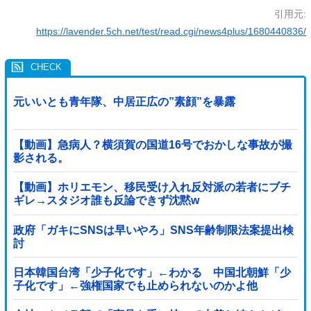
引用元:
https://lavender.5ch.net/test/read.cgi/news4plus/1680440836/
元いいとも青年隊、中居正広の”素顔”を暴露
【動画】急病人？横須賀の国道16号でおかしな事故が撮
影される。
【動画】ホリエモン、移民受け入れ反対派の若者にブチ
ギレ→スタジオ誰も反論できず沈黙w
政府「ガキにSNSは早いやろ」SNS年齢制限法案提出検
討
日本韓国台湾「少子化です」←わかる 中国北朝鮮「少
子化です」←強権国家でも止められないのかよ他