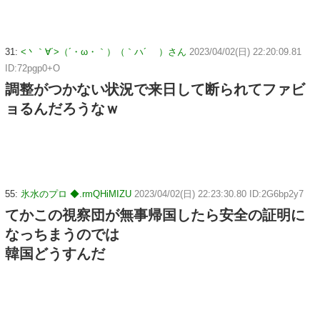
31:
<丶｀∀´>（´・ω・｀）（｀ハ´ ）さん
2023/04/02(日) 22:20:09.81
ID:72pgp0+O
調整がつかない状況で来日して断られてファビ
ョるんだろうなｗ
55:
氷水のプロ ◆.rmQHiMIZU
2023/04/02(日) 22:23:30.80 ID:2G6bp2y7
てかこの視察団が無事帰国したら安全の証明に
なっちまうのでは
韓国どうすんだ