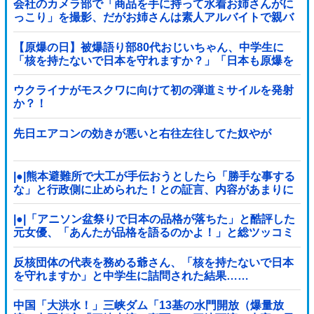
会社のカメラ部で「商品を手に持って水着お姉さんがに
っこり」を撮影、だがお姉さんは素人アルバイトで親バ
レした結果……
【原爆の日】被爆語り部80代おじいちゃん、中学生に
「核を持たないで日本を守れますか？」「日本も原爆を
持たないと負ける！」と言われ絶句 ………
ウクライナがモスクワに向けて初の弾道ミサイルを発射
か？！
先日エアコンの効きが悪いと右往左往してた奴やが
|●|熊本避難所で大工が手伝おうとしたら「勝手な事する
な」と行政側に止められた！との証言、内容があまりに
胡散臭すぎた結果……
|●|「アニソン盆祭りで日本の品格が落ちた」と酷評した
元女優、「あんたが品格を語るのかよ！」と総ツッコミ
を食らってしまい……
反核団体の代表を務める爺さん、「核を持たないで日本
を守れますか」と中学生に詰問された結果……
中国「大洪水！」三峡ダム「13基の水門開放（爆量放