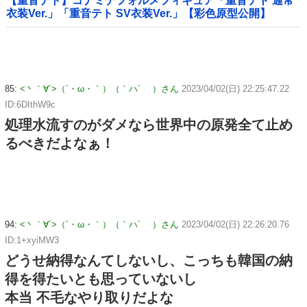
【重音テト】コナミデフォルメフィギュア「重音テト 通常
衣装Ver.」「重音テト SV衣装Ver.」【彩色原型公開】
85:
<丶｀∀´>（´・ω・｀）（｀ハ´ ）さん
2023/04/02(日) 22:25:47.22
ID:6DIthW9c
処理水流すのがダメなら世界中の原発全て止め
るべきだよなぁ！
94:
<丶｀∀´>（´・ω・｀）（｀ハ´ ）さん
2023/04/02(日) 22:26:20.76
ID:1+xyiMW3
どうせ納得なんてしないし、こっちも韓国の納
得を得たいとも思っていないし
本当 不毛なやり取りだよな