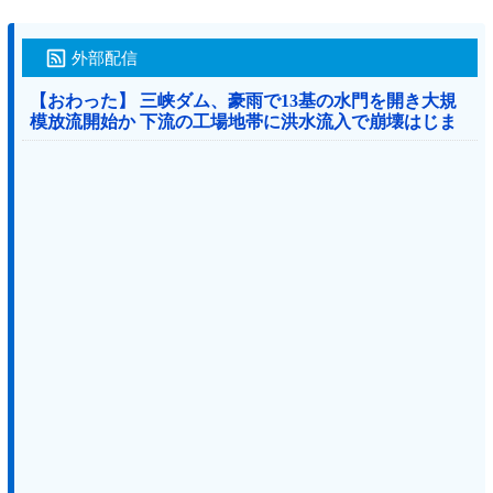
外部配信
【おわった】 三峡ダム、豪雨で13基の水門を開き大規
模放流開始か 下流の工場地帯に洪水流入で崩壊はじま
る