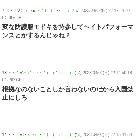
7:
<丶｀∀´>（´・ω・｀）（｀ハ´ ）さん
2023/04/02(日) 22:12:14.80
ID:I3Lyf5Rt
変な防護服モドキを持参してヘイトパフォーマ
ンスとかするんじゃね？
13:
<丶｀∀´>（´・ω・｀）（｀ハ´ ）さん
2023/04/02(日) 22:14:59.18
ID:e/6XGKit
根拠なのないことしか言わないのだから入国禁
止にしろ
14:
<丶｀∀´>（´・ω・｀）（｀ハ´ ）さん
2023/04/02(日) 22:15:41.54