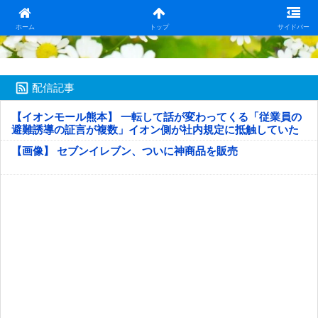
日本第一！ニュース録
ホーム
トップ
サイドバー
配信記事
【イオンモール熊本】 一転して話が変わってくる「従業員の
避難誘導の証言が複数」イオン側が社内規定に抵触していた
疑い
【画像】 セブンイレブン、ついに神商品を販売