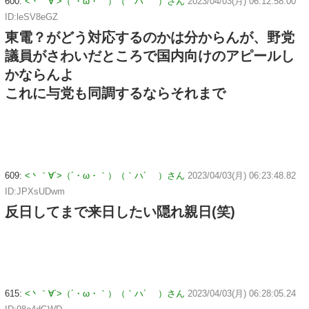
600:
<丶｀∀´>（´・ω・｀）（｀ハ´ ）さん
2023/04/03(月) 06:12:58.00
ID:leSV8eGZ
東電？がどう対応するのかは分からんが、野党
議員がさわいだところで国内向けのアピールし
かならんよ
これに与党も同調するならそれまで
609:
<丶｀∀´>（´・ω・｀）（｀ハ´ ）さん
2023/04/03(月) 06:23:48.82
ID:JPXsUDwm
反日してまで来日したい隠れ親日(笑)
615:
<丶｀∀´>（´・ω・｀）（｀ハ´ ）さん
2023/04/03(月) 06:28:05.24