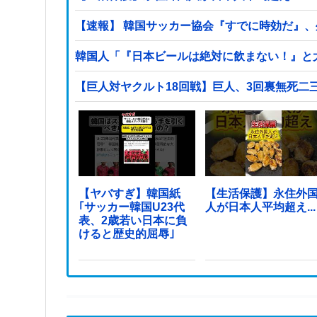
【速報】 韓国サッカー協会『すでに時効だ』
韓国人「『日本ビールは絶対に飲まない！』と
【巨人対ヤクルト18回戦】巨人、3回裏無死二
【ヤバすぎ】韓国紙
【生活保護】永住外
｢サッカー韓国U23代
人が日本人平均超え...
表、2歳若い日本に負
けると歴史的屈辱｣