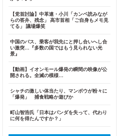
の可能性「審判の国籍は日本、UAE、イラン」
【党首討論】中革連・小川「カンペ読みなが
らの答弁、残念」 高市首相「ご自身もメモ見
（ブルブル」＝韓国の反応
てる」 議場爆笑
！！！！他
中国のバス、乗客が我先にと押し合いへし合
い激突…『多数の国ではもう見られない光
景』
【動画】イオンモール爆発の瞬間の映像が公
開される。全滅の模様…
シャチの激しい体当たり、マンボウが粉々に
「爆発」 捕食戦略か遊びか
町山智浩氏「日本はパンダを失って、代わり
に何を得たんですか？」