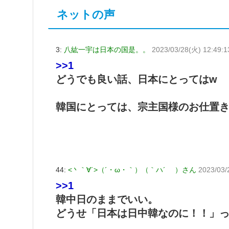
ネットの声
3:
八紘一宇は日本の国是。。
2023/03/28(火) 12:49:1
>>1
どうでも良い話、日本にとってはw
韓国にとっては、宗主国様のお仕置
44:
<丶｀∀´>（´・ω・｀）（｀ハ´ ）さん
2023/03/
>>1
韓中日のままでいい。
どうせ「日本は日中韓なのに！！」