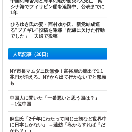
中国の海警局と海軍の船が衝突2人死亡 南
シナ海でフィリピン船を追跡中、公表までに
1年
ひろゆき氏の妻・西村ゆか氏、新党結成巡
る”ブチギレ”投稿を謝罪「配慮に欠けた行動
でした」 夫婦で投稿
人気記事（30日）
NY市長マムダニ氏無惨！富裕層の流出で1.1
兆円が消える。NYから出て行かないでと懇願
も
中国人に聞いた「一番悪いと思う国は？」
→1位中国
麻生氏「2千年にわたって同じ王朝など世界中
に日本しかない」 →蓮舫「私からすれば『だ
から？』」