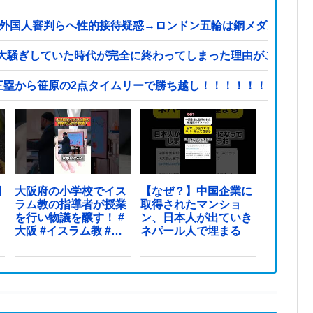
、外国人審判らへ性的接待疑惑→ロンドン五輪は銅メダルはく奪
大騒ぎしていた時代が完全に終わってしまった理由がこちら…
三塁から笹原の2点タイムリーで勝ち越し！！！！！！！！！
国
大阪府の小学校でイス
【なぜ？】中国企業に
ラム教の指導者が授業
取得されたマンショ
を行い物議を醸す！ #
ン、日本人が出ていき
大阪 #イスラム教 #モ
ネパール人で埋まる
スク