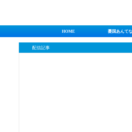
日本第一！ニュース録
HOME
憂国あんて
配信記事