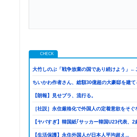
大竹しのぶ「戦争放棄の国であり続けよう」←
ちいかわ作者さん、総額30億超の大豪邸を建
【朗報】見せブラ、流行る。
［社説］永住厳格化で外国人の定着意欲をそぐ
【ヤバすぎ】韓国紙｢サッカー韓国U23代表、
【生活保護】永住外国人が日本人平均超え...