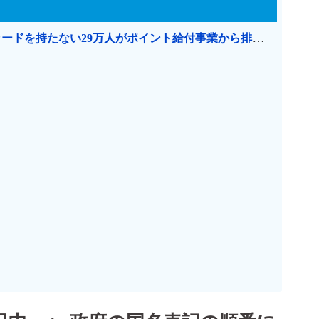
共産党「これは酷い…京都市でマイナンバーカードを持たない29万人がポイント給付事業から排除された」