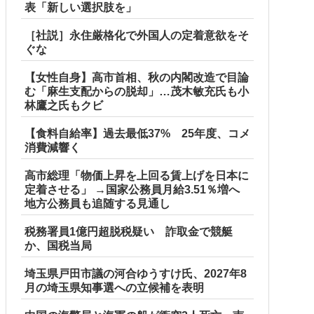
表「新しい選択肢を」
［社説］永住厳格化で外国人の定着意欲をそ
ぐな
【女性自身】高市首相、秋の内閣改造で目論
む「麻生支配からの脱却」…茂木敏充氏も小
林鷹之氏もクビ
【食料自給率】過去最低37% 25年度、コメ
消費減響く
高市総理「物価上昇を上回る賃上げを日本に
定着させる」 →国家公務員月給3.51％増へ
地方公務員も追随する見通し
税務署員1億円超脱税疑い 詐取金で競艇
か、国税当局
埼玉県戸田市議の河合ゆうすけ氏、2027年8
月の埼玉県知事選への立候補を表明