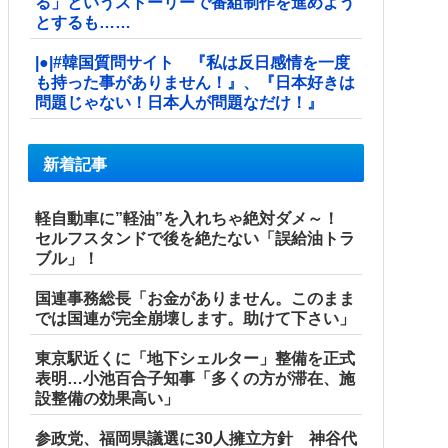
る」というストーリーで番組制作を進めよう
とするも……
|●|#韓国質問サイト 『私は反日感情を一度
も持った事がありません！』、『日本好きは
問題じゃない！日本人が問題なだけ！』
新着記事
軽自動車に”軽油”を入れちゃ絶対ダメ～！
セルフスタンドで後を絶たない「誤給油トラ
ブル」！
国連事務総長「お金がありません。このまま
では国連が完全崩壊します。助けて下さい」
東京駅近くに「地下シェルター」整備を正式
表明…小池百合子知事「多くの方が滞在、施
設整備の効果高い」
参政党、福岡県議選に30人擁立方針 神谷代