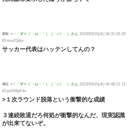
456:
<丶｀∀´>（´・ω・｀）（｀ハ´ ）さん
2023/03/15(水) 04:31:50.29
ID:ovxZQdrx
サッカー代表はハッテンしてんの？
461:
<丶｀∀´>（´・ω・｀）（｀ハ´ ）さん
2023/03/15(水) 04:48:21.13
ID:pUXWpF4s
>１次ラウンド脱落という衝撃的な成績
３連続敗退だろ何処が衝撃的なんだ、現実認識
が出来てないぞ。