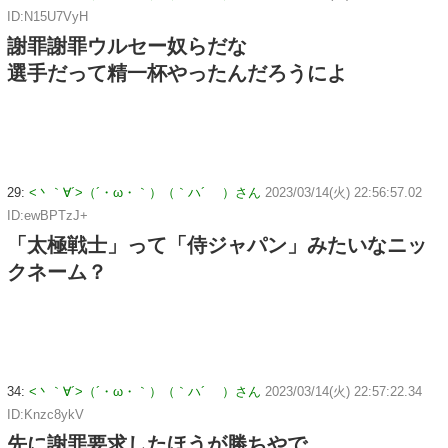
ID:N15U7VyH
謝罪謝罪ウルセー奴らだな
選手だって精一杯やったんだろうによ
29:
<丶｀∀´>（´・ω・｀）（｀ハ´ ）さん
2023/03/14(火) 22:56:57.02
ID:ewBPTzJ+
「太極戦士」って「侍ジャパン」みたいなニッ
クネーム？
34:
<丶｀∀´>（´・ω・｀）（｀ハ´ ）さん
2023/03/14(火) 22:57:22.34
ID:Knzc8ykV
先に謝罪要求したほうが勝ちやで