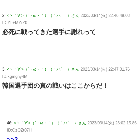
2:
<丶｀∀´>（´・ω・｀）（｀ハ´ ）さん
2023/03/14(火) 22:46:49.03
ID:YL+MYrZ0
必死に戦ってきた選手に謝れって
3:
<丶｀∀´>（´・ω・｀）（｀ハ´ ）さん
2023/03/14(火) 22:47:31.76
ID:kgmgny4M
韓国選手団の真の戦いはここからだ！
46:
<丶｀∀´>（´・ω・｀）（｀ハ´ ）さん
2023/03/14(火) 23:02:15.86
ID:OzQZt07H
>>3