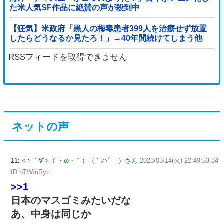
た米人気SF作品に絶賛の声が殺到中
【狂気】米政府「黒人の梅毒患者399人を治療せず放置
したらどうなるか見たろ！」→40年間続けてしまう他
RSSフィードを取得できません
ネットの声
11:
<丶｀∀´>（´・ω・｀）（｀ハ´ ）さん
2023/03/14(火) 22:49:53.84
ID:bTW/oRyc
>>1
日本のマスゴミみたいだな
あ、中身は同じか