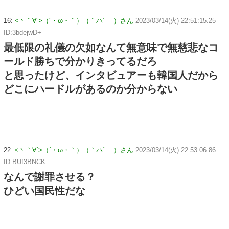
16:
<丶｀∀´>（´・ω・｀）（｀ハ´ ）さん
2023/03/14(火) 22:51:15.25
ID:3bdejwD+
最低限の礼儀の欠如なんて無意味で無慈悲なコ
ールド勝ちで分かりきってるだろ
と思ったけど、インタビュアーも韓国人だから
どこにハードルがあるのか分からない
22:
<丶｀∀´>（´・ω・｀）（｀ハ´ ）さん
2023/03/14(火) 22:53:06.86
ID:BUf3BNCK
なんで謝罪させる？
ひどい国民性だな