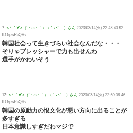
7:
<丶｀∀´>（´・ω・｀）（｀ハ´ ）さん
2023/03/14(火) 22:48:40.92
ID:5pwRpQRv
韓国社会って生きづらい社会なんだな・・・
そりゃプレッシャーで力も出せんわ
選手がかわいそう
12:
<丶｀∀´>（´・ω・｀）（｀ハ´ ）さん
2023/03/14(火) 22:50:08.46
ID:5pwRpQRv
韓国の原動力の恨文化が悪い方向に出ることが
多すぎる
日本意識しすぎだわマジで