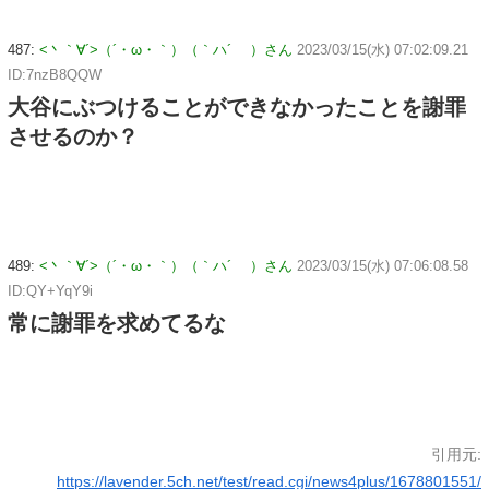
487:
<丶｀∀´>（´・ω・｀）（｀ハ´ ）さん
2023/03/15(水) 07:02:09.21
ID:7nzB8QQW
大谷にぶつけることができなかったことを謝罪
させるのか？
489:
<丶｀∀´>（´・ω・｀）（｀ハ´ ）さん
2023/03/15(水) 07:06:08.58
ID:QY+YqY9i
常に謝罪を求めてるな
引用元:
https://lavender.5ch.net/test/read.cgi/news4plus/1678801551/