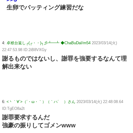
生卵でバッティング練習だな
4:
卓袱台返し┌(┌・・)┐彡┻━┻ ◆ChaBuDaI/m54
2023/03/14(火)
22:47:53.98 ID:2iB8VXGy
謝るものではないし、謝罪を強要するなんて理
解出来ない
6:
<丶｀∀´>（´・ω・｀）（｀ハ´ ）さん
2023/03/14(火) 22:48:08.64
ID:TgEO8a2t
謝罪要求するんだ
強豪の振りしてゴメンwww