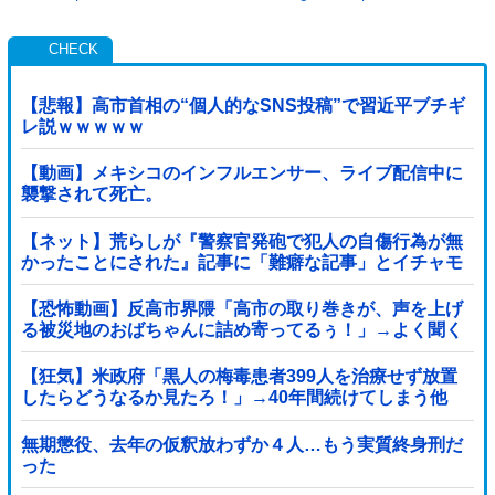
【悲報】高市首相の“個人的なSNS投稿”で習近平ブチギ
レ説ｗｗｗｗｗ
【動画】メキシコのインフルエンサー、ライブ配信中に
襲撃されて死亡。
【ネット】荒らしが『警察官発砲で犯人の自傷行為が無
かったことにされた』記事に「難癖な記事」とイチャモ
ン→自傷行為の動画が拡散してマスゴミの偏向報...
【恐怖動画】反高市界隈「高市の取り巻きが、声を上げ
る被災地のおばちゃんに詰め寄ってるぅ！」→よく聞く
と何やらヤバいことを言っていると話題に…
【狂気】米政府「黒人の梅毒患者399人を治療せず放置
したらどうなるか見たろ！」→40年間続けてしまう他
無期懲役、去年の仮釈放わずか４人…もう実質終身刑だ
った