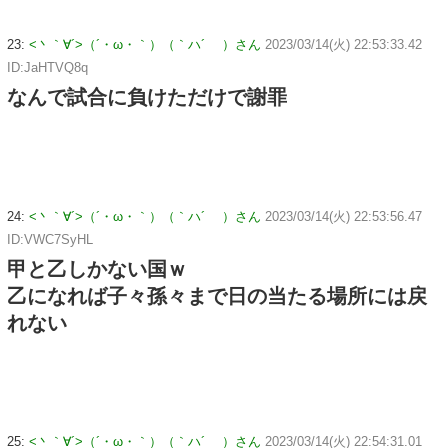
23:
<丶｀∀´>（´・ω・｀）（｀ハ´ ）さん
2023/03/14(火) 22:53:33.42
ID:JaHTVQ8q
なんで試合に負けただけで謝罪
24:
<丶｀∀´>（´・ω・｀）（｀ハ´ ）さん
2023/03/14(火) 22:53:56.47
ID:VWC7SyHL
甲と乙しかない国ｗ
乙になれば子々孫々まで日の当たる場所には戻
れない
25:
<丶｀∀´>（´・ω・｀）（｀ハ´ ）さん
2023/03/14(火) 22:54:31.01