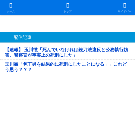
日本第一！ニュース録
ホーム
トップ
サイドバー
配信記事
【速報】 玉川徹「死んでいなければ銃刀法違反と公務執行妨
害、警察官が事実上の死刑にした」
玉川徹「包丁男を結果的に死刑にしたことになる」←これど
う思う？？？