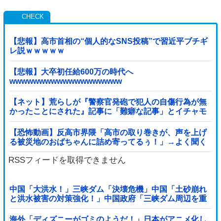
【悲報】高市首相の“個人的なSNS投稿”で習近平ブチギ
レ説ｗｗｗｗｗ
【悲報】大卒初任給600万の時代へ
wwwwwwwwwwwwwwwwwww
【ネット】荒らしが『警察官発砲で犯人の自傷行為が無
かったことにされた』記事に「難癖な記事」とイチャモ
ン→自傷行為の動画が拡散してマスゴミの偏向報...
【恐怖動画】反高市界隈「高市の取り巻きが、声を上げ
る被災地のおばちゃんに詰め寄ってるぅ！」→よく聞く
と何やらヤバいことを言っていると話題に…
RSSフィードを取得できません
中国「大洪水！」三峡ダム「決壊危機」中国「土砂崩れ
と洪水被害の対策強化！」中国政府「三峡ダム周辺を重
点強化」中国ダム「決壊」中国「現場封鎖！（空撮削
除」→
海外「ディズニーがゴミのようだ！」日本がアニメ化し