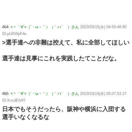
464:
<丶｀∀´>（´・ω・｀）（｀ハ´ ）さん
2023/03/15(水) 04:59:48.90
ID:pUXWpF4s
>選手達への非難は控えて、私に全部してほしい
選手達は見事にこれを実践したてことだな。
466:
<丶｀∀´>（´・ω・｀）（｀ハ´ ）さん
2023/03/15(水) 05:07:53.27
ID:XvcdEhAY
日本でもそうだったら、阪神や横浜に入団する
選手いなくなるな