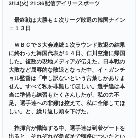
3/14(火) 21:36配信デイリースポーツ
最終戦は大勝も１次リーグ敗退の韓国ナイン
＝１３日
ＷＢＣで３大会連続１次ラウンド敗退の結果
に終わった韓国代表が１４日、仁川空港に帰国
した。複数の現地メディアが伝えた。日本戦の
大敗など屈辱的な敗退となった中、イ・ガンチ
ョル監督は「申し訳ないという言葉しかありま
せん。すべて私を非難してほしい。選手達は本
当に準備も練習もたくさんしたが、私の力不
足。選手達への非難は控えて、私に全部してほ
しい」と、繰り返し頭を下げた。
指揮官が懺悔する中、選手達は到着ゲートを
出ると、それぞれが急ぎ足で帰路についたとい