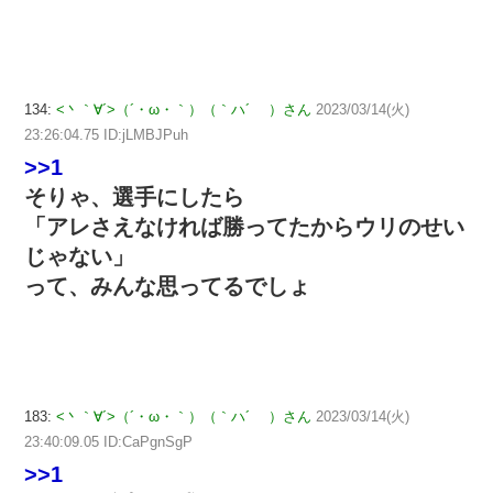
134:
<丶｀∀´>（´・ω・｀）（｀ハ´ ）さん
2023/03/14(火)
23:26:04.75 ID:jLMBJPuh
>>1
そりゃ、選手にしたら
「アレさえなければ勝ってたからウリのせい
じゃない」
って、みんな思ってるでしょ
183:
<丶｀∀´>（´・ω・｀）（｀ハ´ ）さん
2023/03/14(火)
23:40:09.05 ID:CaPgnSgP
>>1