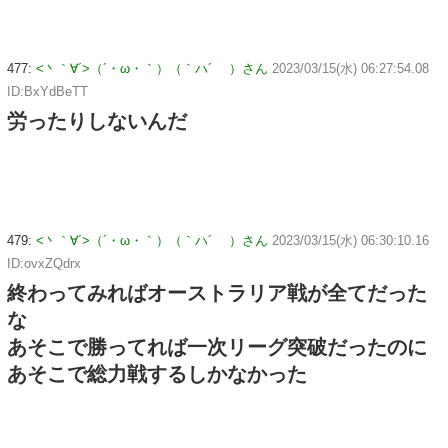
477:
<丶｀∀´>（´・ω・｀）（｀ハ´ ）さん
2023/03/15(水) 06:27:54.08
ID:BxYdBeTT
労ったりしないんだ
479:
<丶｀∀´>（´・ω・｀）（｀ハ´ ）さん
2023/03/15(水) 06:30:10.16
ID:ovxZQdrx
終わってみればオーストラリア戦が全てだった
な
あそこで勝ってれば一次リーグ突破だったのに
あそこで総力戦するしかなかった