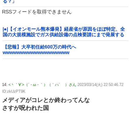
る？」
RSSフィードを取得できません
|●|【イオンモール熊本爆発】経産省が原因をほぼ特定、全
国の大規模施設でガス供給設備の点検要請にまで発展する
事態に・・・【PICKUP】
【悲報】大卒初任給600万の時代へ
wwwwwwwwwwwwwwwwwww
14:
<丶｀∀´>（´・ω・｀）（｀ハ´ ）さん
2023/03/14(火) 22:50:46.72
ID:zkUzPT9K
メディアがコレとか終わってんな
さすが呪われた国