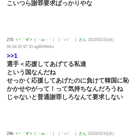
こいつら謝罪要求ばっかりやな
270:
<丶｀∀´>（´・ω・｀）（｀ハ´ ）さん
2023/03/15(水)
00:04:02.97 ID:ag85HWAo
>>1
選手＜応援してあげてる私達
という国なんだね
せっかく応援してあげたのに負けて韓国に恥
かかせやがって！って気持ちなんだろうね
じゃないと普通謝罪しろなんて要求しない
296:
<丶｀∀´>（´・ω・｀）（｀ハ´ ）さん
2023/03/15(水)