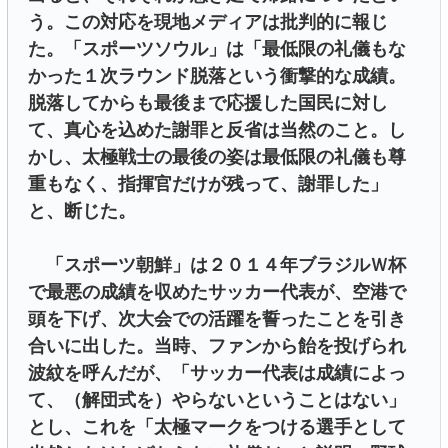
う。この対応を現地メディアは批判的に報じ
た。「スポーツソウル」は「最低限の礼儀もな
かった１次ラウンド脱落という衝撃的な成績。
脱落してからも最後まで応援した国民に対し
て、真心を込めた謝罪と反省は当然のこと。し
かし、太極戦士の最後の姿は最低限の礼儀も尊
重もなく、指揮官だけが残って、謝罪した」
と、断じた。
「スポーツ朝鮮」は２０１４年ブラジルＷ杯
で最悪の成績を収めたサッカー代表が、空港で
頭を下げ、次大会での活躍を誓ったことを引き
合いに出した。当時、ファンから飴を投げられ
波紋を呼んだが、「サッカー代表は成績によっ
て、（解団式を）やらないということはない」
とし、これを「太極マークをつける選手として