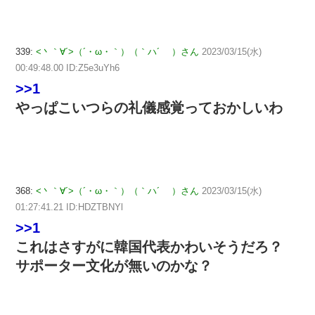
339:
<丶｀∀´>（´・ω・｀）（｀ハ´ ）さん
2023/03/15(水)
00:49:48.00 ID:Z5e3uYh6
>>1
やっぱこいつらの礼儀感覚っておかしいわ
368:
<丶｀∀´>（´・ω・｀）（｀ハ´ ）さん
2023/03/15(水)
01:27:41.21 ID:HDZTBNYl
>>1
これはさすがに韓国代表かわいそうだろ？
サポーター文化が無いのかな？