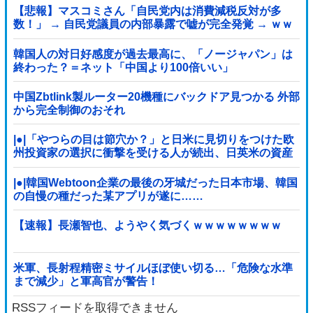
【悲報】マスコミさん「自民党内は消費減税反対が多
数！」 → 自民党議員の内部暴露で嘘が完全発覚 → ｗｗ
ｗｗｗｗｗｗｗｗｗｗｗｗ
韓国人の対日好感度が過去最高に、「ノージャパン」は
終わった？＝ネット「中国より100倍いい」
中国Zbtlink製ルーター20機種にバックドア見つかる 外部
から完全制御のおそれ
|●|「やつらの目は節穴か？」と日米に見切りをつけた欧
州投資家の選択に衝撃を受ける人が続出、日英米の資産
を処分して代わりに選んだのは……
|●|韓国Webtoon企業の最後の牙城だった日本市場、韓国
の自慢の種だった某アプリが遂に……
【速報】長瀬智也、ようやく気づくｗｗｗｗｗｗｗｗ
米軍、長射程精密ミサイルほぼ使い切る…「危険な水準
まで減少」と軍高官が警告！
RSSフィードを取得できません