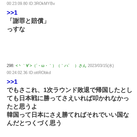
00:23:09.80 ID:3ROkMYBv
>>1
「謝罪と賠償」
っすな
298:
<丶｀∀´>（´・ω・｀）（｀ハ´ ）さん
2023/03/15(水)
00:24:02.36 ID:ottRObkd
>>1
でもさこれ、1次ラウンド敗退で帰国したとし
ても日本戦に勝ってさえいれば叩かれなかっ
たと思うよ
韓国って日本にさえ勝てればそれでいい国な
んだとつくづく思う