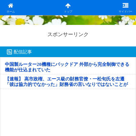
日本第一！ニュース録
ホーム
トップ
サイドバー
スポンサーリンク
配信記事
中国製ルーター20機種にバックドア 外部から完全制御できる
機能が仕込まれていた
【速報】 高市政権、エース級の財務官僚・一松旬氏を左遷
「彼は協力的でなかった」財務省の言いなりではないことが
判明