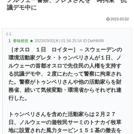
議デモ中に
2023.03.02
1:
香味焙煎 ★
2023/03/02(木) 01:56:25.54 ID:DelHltI89
［オスロ １日 ロイター］ – スウェーデンの
環境活動家グレタ・トゥンベリさんが１日、ノ
ルウェーの首都オスロで先住民の人権を支持す
る抗議デモ中、２度にわたって警察に拘束され
た。警察がトゥンベリさんや他の活動家らを財
務省、続いて気候変動・環境省からそれぞれ連
行した。
トゥンベリさんを含めた活動家らは２月２７
日、ノルウェーの遊牧民サーミのトナカイ牧草
地に設置された風力タービン１５１基の撤去を