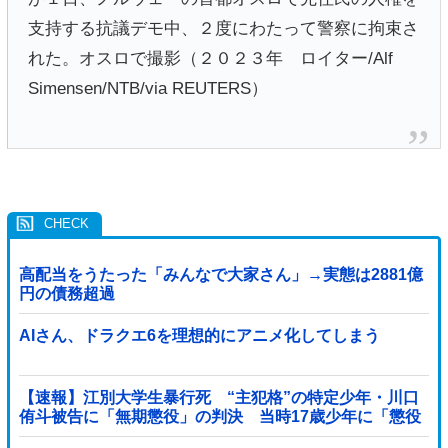
支持する抗議デモ中、２度にわたって警察に拘束さ
れた。オスロで撮影（２０２３年 ロイター/Alf
Simensen/NTB/via REUTERS）
高配当をうたった「みんなで大家さん」→実態は2881億
円の債務超過
AIさん、ドラクエ6を理想的にアニメ化してしまう
【速報】江別大学生暴行死 “主犯格”の特定少年・川口
侑斗被告に「無期懲役」の判決 当時17歳少年に「懲役
30年」の判決