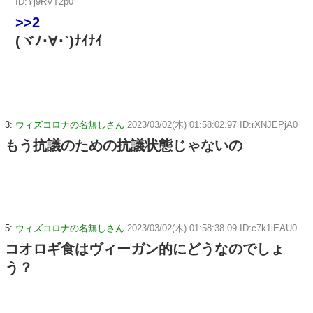
ID:Yj9RVT2p0
>>2
(ヾﾉ･∀･`)ﾅｲﾅｲ
3:
ウィズコロナの名無しさん
2023/03/02(木) 01:58:02.97 ID:rXNJEPjA0
もう抗議のための抗議状態じゃないの
5:
ウィズコロナの名無しさん
2023/03/02(木) 01:58:38.09 ID:c7k1iEAU0
コオロギ食はヴィーガン的にどうなのでしょ
う？