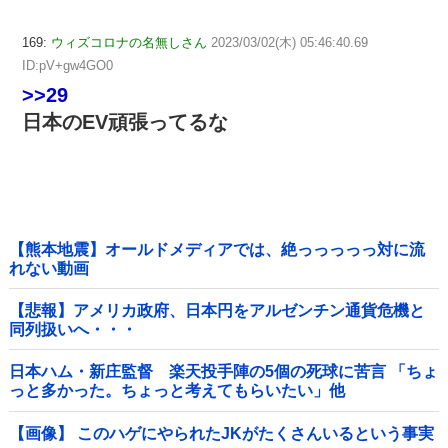
169:
ウィズコロナの名無しさん
2023/03/02(木) 05:46:40.69
ID:pV+gw4GO0
>>29
日本のEV頑張ってるな
【熊本地震】オールドメディアでは、絶っっっっっ対に流
れない動画
【悲報】アメリカ政府、日本円をアルゼンチン通貨危機と
同列扱いへ・・・
日本ハム・新庄監督 楽天投手陣の5個の死球に苦言 「ちょ
っと多かった。ちょっと考えてもらいたい」他
【画像】 このハゲにやられたJKがたくさんいるという事実