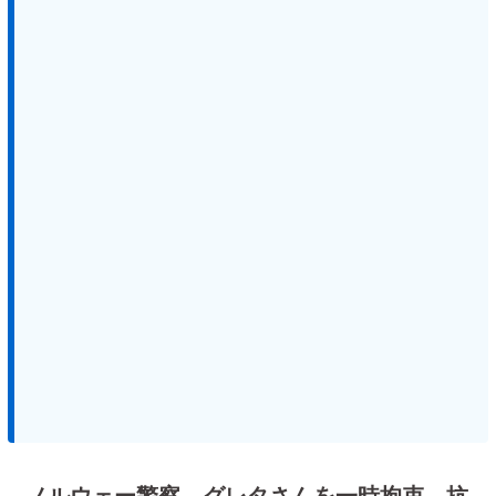
ノルウェー警察、グレタさんを一時拘束 抗