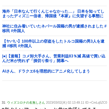
海外「日本なんて行くんじゃなかった…」 日本を知ってし
まったディズニー信者、帰国後『本家』に失望する事態に
神社に住み着いていたネパール国籍の男が逮捕されました #
移民 #外国人
【ヤバい】100件以上の窃盗をしたトルコ国籍の男3人を逮
捕 #移民 #外国人
|●|【速報】コメ卸大手さん、営業利益83％減 高値で買い込
んだ米が売れず「損切り祭り」開幕へ
AIさん、ドラクエ6を理想的にアニメ化してしまう
31:
ウィズコロナの名無しさん
2023/03/02(木) 02:13:49.11 ID:+CmLq5ZC0