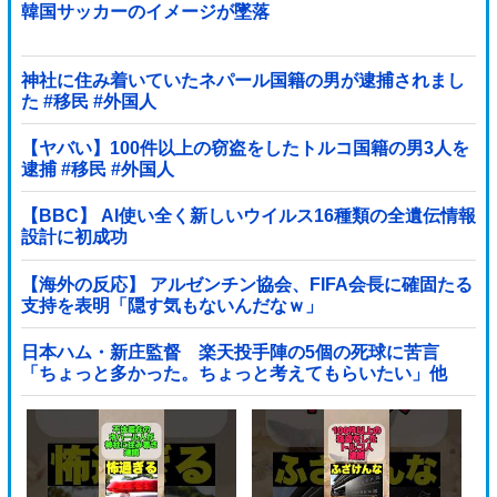
韓国サッカーのイメージが墜落
神社に住み着いていたネパール国籍の男が逮捕されまし
た #移民 #外国人
【ヤバい】100件以上の窃盗をしたトルコ国籍の男3人を
逮捕 #移民 #外国人
【BBC】 AI使い全く新しいウイルス16種類の全遺伝情報
設計に初成功
【海外の反応】 アルゼンチン協会、FIFA会長に確固たる
支持を表明「隠す気もないんだなｗ」
日本ハム・新庄監督 楽天投手陣の5個の死球に苦言
「ちょっと多かった。ちょっと考えてもらいたい」他