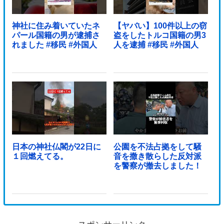
神社に住み着いていたネ
【ヤバい】100件以上の窃
パール国籍の男が逮捕さ
盗をしたトルコ国籍の男3
れました #移民 #外国人
人を逮捕 #移民 #外国人
日本の神社仏閣が22日に
公園を不法占拠をして騒
１回燃えてる。
音を撒き散らした反対派
を警察が撤去しました！