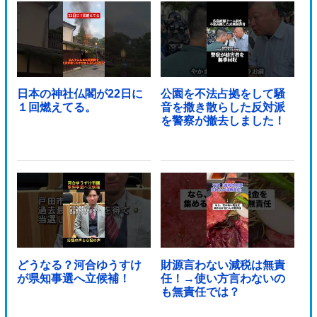
日本の神社仏閣が22日に
公園を不法占拠をして騒
１回燃えてる。
音を撒き散らした反対派
を警察が撤去しました！
どうなる？河合ゆうすけ
財源言わない減税は無責
が県知事選へ立候補！
任！→使い方言わないの
も無責任では？