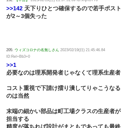
>>142
天下りひとつ確保するので若手ポスト
が2～3個失った
205:
ウィズコロナの名無しさん
2023/02/19(日) 21:45:46.84
ID:ReI+Bb3+0
>>1
必要なのは理系開発者じゃなくて理系生産者
コスト重視で下請け擂り潰してりゃこうなる
のは当然
末端の細かい部品は町工場クラスの生産者が
担当する
精度が落ちれば設計がまともであっても最終