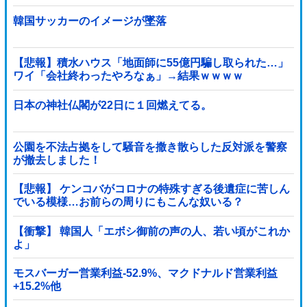
韓国サッカーのイメージが墜落
【悲報】積水ハウス「地面師に55億円騙し取られた…」
ワイ「会社終わったやろなぁ」→結果ｗｗｗｗ
日本の神社仏閣が22日に１回燃えてる。
公園を不法占拠をして騒音を撒き散らした反対派を警察
が撤去しました！
【悲報】 ケンコバがコロナの特殊すぎる後遺症に苦しん
でいる模様…お前らの周りにもこんな奴いる？
【衝撃】 韓国人「エボシ御前の声の人、若い頃がこれか
よ」
モスバーガー営業利益-52.9%、マクドナルド営業利益
+15.2%他