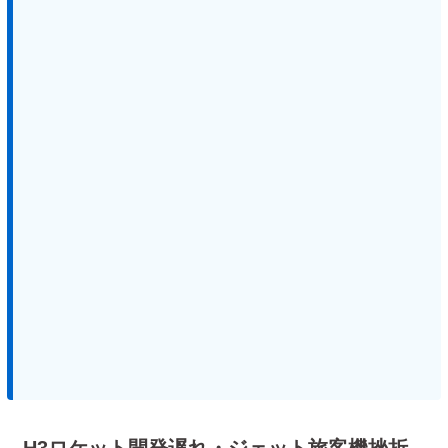
H3ロケット開発遅れ・ジェット旅客機挫折