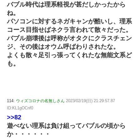
バブル時代は理系軽視が甚だしかったから
ね。
パソコンに対するネガキャンが酷いし、理系
コース目指せばネクラ言われて散々だった。
バブル崩壊後は呼称がオタクにクラスチェン
ジ、その後はオウム呼ばわりされたな。
よくも散々足引っ張ってくれたな無能文系ど
も。
114:
ウィズコロナの名無しさん
2023/02/19(日) 21:29:57.87
ID:KL1gOCnf0
>>82
遊べない理系は負け組ってバブルの頃から
か・・・・・・