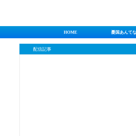
日本第一！ニュース録
HOME
憂国あんて
配信記事