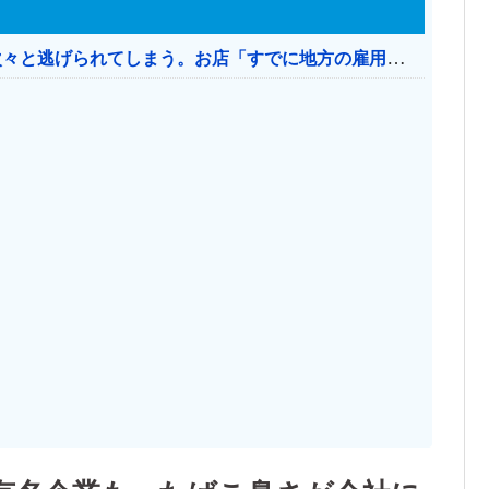
日本のお店、時給1500円でもミャンマー人に次々と逃げられてしまう。お店「すでに地方の雇用は崩壊」