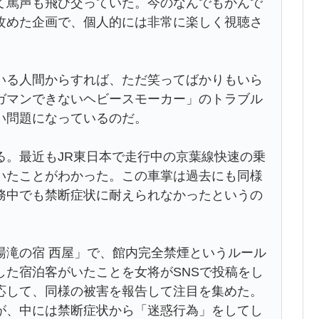
て罵声も飛び交っていた。今のなんでもかんで
攻めた企画で、個人的には非常に楽しく視聴さ
いる人間からすれば、ただ笑ってばかりもいら
ガマンできないヘビースモーカー」のトラブル
い問題になっているのだ。
る。最近もJR東日本で走行中の京葉線快速の乗
いたことがわかった。この車掌は過去にも同様
務中でも禁断症状に耐えられなかったというの
湯滝の宿 西屋」で、館内完全禁煙というルール
した宿泊客がいたことを女将がSNSで投稿をし
応して、同様の被害を報告して注目を集めた。
が、中には禁断症状から「迷惑行為」をしてし