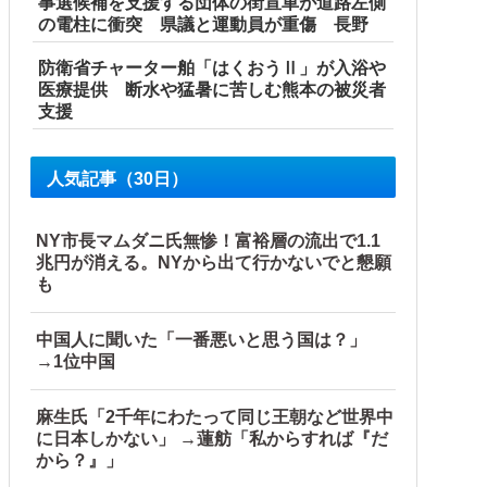
事選候補を支援する団体の街宣車が道路左側
の電柱に衝突 県議と運動員が重傷 長野
防衛省チャーター舶「はくおうⅡ」が入浴や
医療提供 断水や猛暑に苦しむ熊本の被災者
支援
人気記事（30日）
NY市長マムダニ氏無惨！富裕層の流出で1.1
兆円が消える。NYから出て行かないでと懇願
も
中国人に聞いた「一番悪いと思う国は？」
→1位中国
麻生氏「2千年にわたって同じ王朝など世界中
に日本しかない」 →蓮舫「私からすれば『だ
から？』」