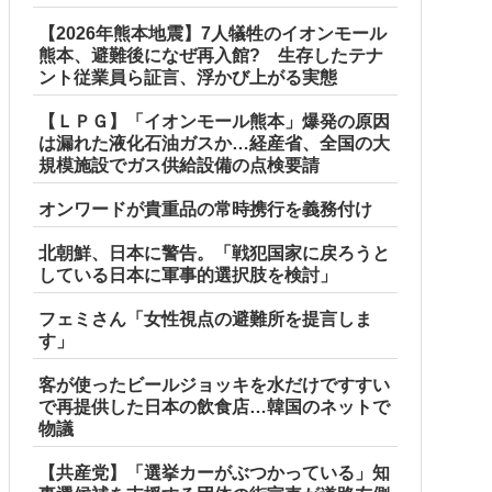
【2026年熊本地震】7人犠牲のイオンモール
熊本、避難後になぜ再入館? 生存したテナ
ント従業員ら証言、浮かび上がる実態
【ＬＰＧ】「イオンモール熊本」爆発の原因
は漏れた液化石油ガスか…経産省、全国の大
規模施設でガス供給設備の点検要請
オンワードが貴重品の常時携行を義務付け
北朝鮮、日本に警告。「戦犯国家に戻ろうと
している日本に軍事的選択肢を検討」
フェミさん「女性視点の避難所を提言しま
す」
客が使ったビールジョッキを水だけですすい
で再提供した日本の飲食店…韓国のネットで
物議
【共産党】「選挙カーがぶつかっている」知