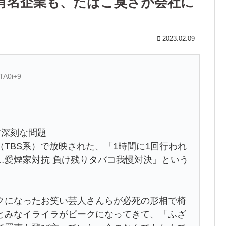
の有名企業も、たばこ臭さが会社に
2023.02.09
TA0i+9
す深刻な問題
TBS系）で放映された、「1時間に1回行われ
…愛煙家対抗 負け残りタバコ我慢対決」という
クになったお笑い芸人さんらが必死の形相で椅
とみなイライラがピークになってきて、「ふざ