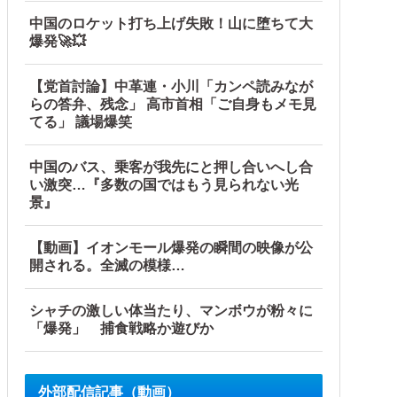
中国のロケット打ち上げ失敗！山に堕ちて大
爆発🚀💥
【党首討論】中革連・小川「カンペ読みなが
らの答弁、残念」 高市首相「ご自身もメモ見
てる」 議場爆笑
中国のバス、乗客が我先にと押し合いへし合
い激突…『多数の国ではもう見られない光
景』
【動画】イオンモール爆発の瞬間の映像が公
開される。全滅の模様…
シャチの激しい体当たり、マンボウが粉々に
「爆発」 捕食戦略か遊びか
外部配信記事（動画）