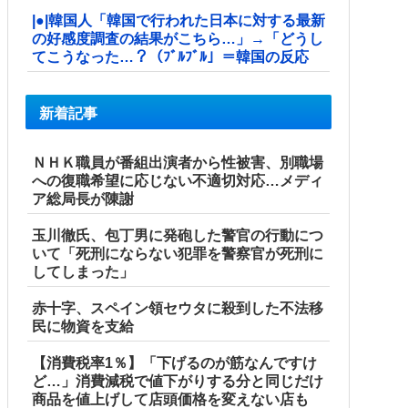
|●|韓国人「韓国で行われた日本に対する最新
の好感度調査の結果がこちら…」→「どうし
てこうなった…？（ﾌﾞﾙﾌﾞﾙ」＝韓国の反応
新着記事
ＮＨＫ職員が番組出演者から性被害、別職場
への復職希望に応じない不適切対応…メディ
ア総局長が陳謝
玉川徹氏、包丁男に発砲した警官の行動につ
いて「死刑にならない犯罪を警察官が死刑に
してしまった」
赤十字、スペイン領セウタに殺到した不法移
民に物資を支給
【消費税率1％】「下げるのが筋なんですけ
ど…」消費減税で値下がりする分と同じだけ
商品を値上げして店頭価格を変えない店も