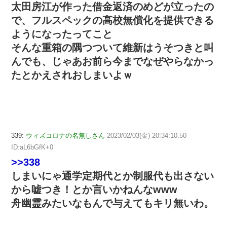
太田房江が作った借金返済のめどが立ったの
で、フルスペックの高校無償化を提供できる
ようになったってこと
そんな重箱の隅つついて維新はうそつきと叫
んでも、じゃあお前ら今までなぜやらなかっ
たとかえされおしまいよｗ
339:
ウィズコロナの名無しさん
2023/02/03(金) 20:34:10.50
ID:aL6bGfK+0
>>338
しまいにゃ通学定期代とか制服代も出さない
から嘘つき！とか言いかねんなwww
舟幽霊みたいなもんで与えてもキリ無いわ。