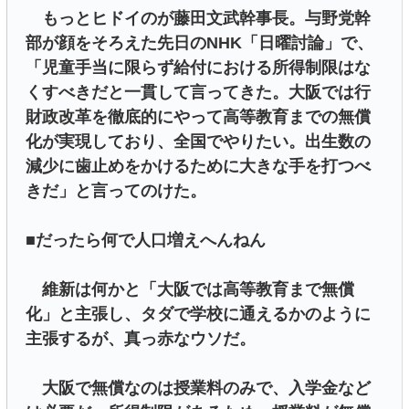
もっとヒドイのが藤田文武幹事長。与野党幹
部が顔をそろえた先日のNHK「日曜討論」で、
「児童手当に限らず給付における所得制限はな
くすべきだと一貫して言ってきた。大阪では行
財政改革を徹底的にやって高等教育までの無償
化が実現しており、全国でやりたい。出生数の
減少に歯止めをかけるために大きな手を打つべ
きだ」と言ってのけた。
■だったら何で人口増えへんねん
維新は何かと「大阪では高等教育まで無償
化」と主張し、タダで学校に通えるかのように
主張するが、真っ赤なウソだ。
大阪で無償なのは授業料のみで、入学金など