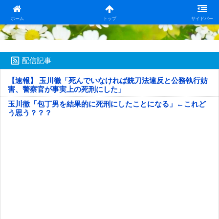
日本第一！ニュース録
ホーム
トップ
サイドバー
配信記事
【速報】 玉川徹「死んでいなければ銃刀法違反と公務執行妨
害、警察官が事実上の死刑にした」
玉川徹「包丁男を結果的に死刑にしたことになる」←これど
う思う？？？