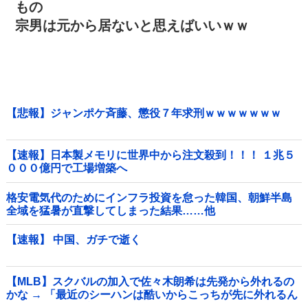
もの
宗男は元から居ないと思えばいいｗｗ
【悲報】ジャンポケ斉藤、懲役７年求刑ｗｗｗｗｗｗｗ
【速報】日本製メモリに世界中から注文殺到！！！ １兆５
０００億円で工場増築へ
格安電気代のためにインフラ投資を怠った韓国、朝鮮半島
全域を猛暑が直撃してしまった結果……他
【速報】 中国、ガチで逝く
【MLB】スクバルの加入で佐々木朗希は先発から外れるの
かな → 「最近のシーハンは酷いからこっちが先に外れるん
じゃないか」「魔法のグローブで好投が続いてるし佐々木