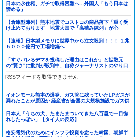
日本の永住権、ガチで取得困難へ…外国人「もう日本は
諦める」
【倉庫型陳列】熊本地震でコストコの商品落下「重く受
け止めております」地震大国で「高積み陳列」が心
配...IKEAにも聞いた
【速報】日本製メモリに世界中から注文殺到！！！ １兆
５０００億円で工場増築へ
「すぐバレるデマを投稿した理由はこれか」と拡散元
の”賢さ”に批判が殺到中、自称ジャーナリストのやり口
というのが……
RSSフィードを取得できません
イオンモール熊本の爆発、ガス管に残っていたLPガスが
漏れたことが原因か 経産省が全国の大規模施設でガス供
給設備の点検要請
日本人「うちの犬、たまたまついてきた八百屋で一目惚
れしたっぽい」【タイ人の反応】
格安電気代のためにインフラ投資を怠った韓国、朝鮮半