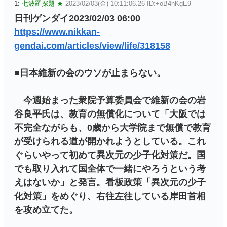
1:
七波羅探題 ★
2023/02/03(金) 10:11:06.26 ID:+oB4nKgE9
日刊ゲンダイ2023/02/03 06:00
https://www.nikkan-
gendai.com/articles/view/life/318158
■日本維新の会のウソが止まらない。
今週始まった衆院予算委員会で維新の会の岩
谷良平氏は、教育の無償化について「大阪では
不完全ながらも、0歳から大学院まで無償で教育
が受けられる道が開かれようとしている。これ
ぐらいやって初めて異次元の少子化対策だ。国
でも取り入れて国全体で一緒にやろうという考
えはないか」と発言。看板政策「異次元の少子
化対策」をめぐり、右往左往している岸田首相
を攻め立てた。