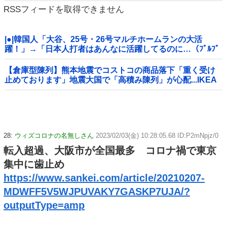
RSSフィードを取得できません
は残してほしいな」
|●|韓国人「大谷、25号・26号マルチホームランの大活
躍！」→「日本人打者はあんなに活躍してるのに…（ﾌﾞﾙﾌﾞ
ﾙ」＝韓国の反応
【倉庫型陳列】熊本地震でコストコの商品落下「重く受け
止めております」地震大国で「高積み陳列」が心配...IKEA
にも聞いた
28:
ウィズコロナの名無しさん
2023/02/03(金) 10:28:05.68 ID:P2mNpjz/0
転入超過、大阪市が全国最多 コロナ禍で東京
集中に歯止め
https://www.sankei.com/article/20210207-
MDWFF5V5WJPUVAKY7GASKP7UJA/?
outputType=amp