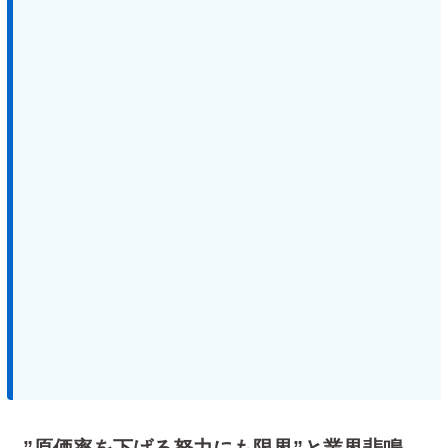
”原価率を下げる努力にも限界”と業界悲鳴