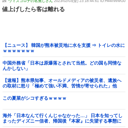
15:
ウィズコロナの名無しさん
2023/02/03(金) 23:18:44.61 ID:H44IIWWG0
値上げしたら客は離れる
【ニュース】 韓国が熊本被災地に水を支援 ⇒ トイレの水に
ｗｗｗｗｗｗｗ
中国外務省「日本は原爆落とされて当然。どの国も同情な
んかしない」
【速報】熊本県知事、オールドメディアの被災者、遺族へ
の取材に怒り「極めて強い不満、苦情が寄せられた」他
この夏菜がシコすぎるｗｗｗｗ
海外「日本なんて行くんじゃなかった…」 日本を知ってし
まったディズニー信者、帰国後『本家』に失望する事態に