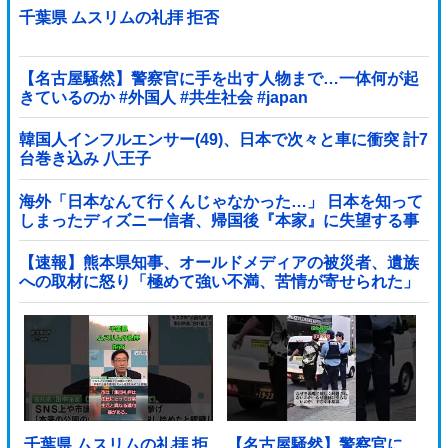
千葉県 ムスリムの礼拝 拒否
【名古屋騒然】警察官に手を出す人物まで…一体何が起
きているのか #外国人 #共生社会 #japan
韓国人インフルエンサー(49)、日本で次々と車に衝突 計7
台巻き込み 八王子
海外「日本なんて行くんじゃなかった…」 日本を知って
しまったディズニー信者、帰国後『本家』に失望する事
態に
【速報】熊本県知事、オールドメディアの被災者、遺族
への取材に怒り「極めて強い不満、苦情が寄せられた」
他
千葉県 ムスリムの礼拝 拒
【名古屋騒然】警察官に