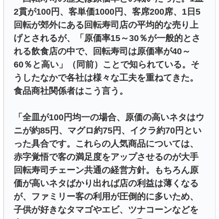
2貫が100円、客単価1000円、客席200席、1日5
回転が郊外にある回転寿司店の平均的な売り上
げとされるが、「原価率15～30％が一般的とさ
れる飲食店の中で、回転寿司は原価率が40～
60％と高い」（同前）ことで知られている。そ
うしたなかで各社は様々な工夫を重ねてきた。
食品商社関係者はこう言う。
「全皿が100円均一の場合、原価の高いネタはウ
ニが約85円、マグロ約75円、イクラ約70円とい
った具合です。これらの人気商品については、
赤字覚悟で客の満足度をアップさせるのが大手
回転寿司チェーン共通の経営方針。もちろん原
価が高いネタばかり出れば店の利益は薄くなる
が、ファミリー客の利用が圧倒的に多いため、
子供が好きなタマゴやエビ、ツナコーンなどを