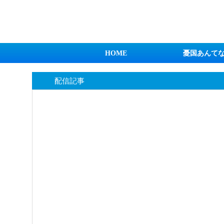
日本第一！ニュース録
HOME
憂国あんて
配信記事