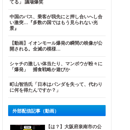
てる」 議場爆笑
」に並ぶペース
中国のバス、乗客が我先にと押し合いへし合
い激突…『多数の国ではもう見られない光
景』
他
【動画】イオンモール爆発の瞬間の映像が公
開される。全滅の模様…
シャチの激しい体当たり、マンボウが粉々に
「爆発」 捕食戦略か遊びか
町山智浩氏「日本はパンダを失って、代わり
に何を得たんですか？」
外部配信記事（動画）
【は？】大阪府泉南市の公