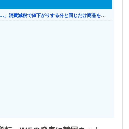
【消費税率1％】 「下げるのが筋なんですけど…」消費減税で値下がりする分と同じだけ商品を値上げして店頭価格を変えない店も