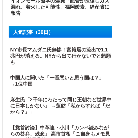
イオンモール熊本の爆発「配管が損傷しガス
漏れ、着火した可能性」福岡酸素、経産省に
報告
人気記事（30日）
NY市長マムダニ氏無惨！富裕層の流出で1.1
兆円が消える。NYから出て行かないでと懇願
も
中国人に聞いた「一番悪いと思う国は？」
→1位中国
ルト陰謀妄想漫画しか描けなくなってる」
麻生氏「2千年にわたって同じ王朝など世界中
に日本しかない」 →蓮舫「私からすれば『だ
から？』」
【党首討論】中革連・小川「カンペ読みなが
らの答弁、残念」 高市首相「ご自身もメモ見