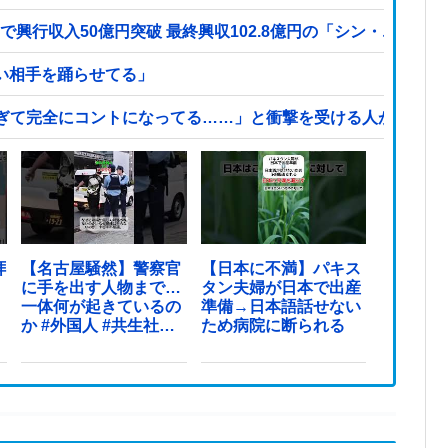
で興行収入50億円突破 最終興収102.8億円の「シン・エヴァ
カい相手を踊らせてる」
ぎて完全にコントになってる……」と衝撃を受ける人が続出中
拝
【名古屋騒然】警察官
【日本に不満】パキス
に手を出す人物まで…
タン夫婦が日本で出産
一体何が起きているの
準備→日本語話せない
か #外国人 #共生社会
ため病院に断られる
#japan