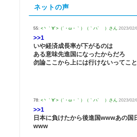
ネットの声
55:
<丶｀∀´>（´・ω・｀）（｀ハ´ ）さん
2023/02/
>>1
いや経済成長率が下がるのは
ある意味先進国になったからだろ
勿論ここから上には行けないってこ
78:
<丶｀∀´>（´・ω・｀）（｀ハ´ ）さん
2023/02/
>>1
日本に負けたから後進国wwwあの国
www