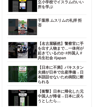
立小学校でイスラムのいい
所を学ぶ
千葉県 ムスリムの礼拝 拒
否
【名古屋騒然】警察官に手
を出す人物まで…一体何が
起きているのか #外国人 #
共生社会 #japan
【日本に不満】パキスタン
夫婦が日本で出産準備→日
本語話せないため病院に断
られる
【衝撃】日本に帰化した元
中国人が帰省→日本に戻ろ
うとしたら…