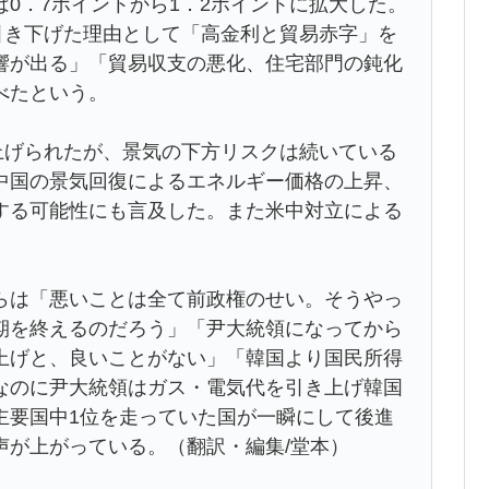
0．7ポイントから1．2ポイントに拡大した。
引き下げた理由として「高金利と貿易赤字」を
響が出る」「貿易収支の悪化、住宅部門の鈍化
べたという。
上げられたが、景気の下方リスクは続いている
中国の景気回復によるエネルギー価格の上昇、
する可能性にも言及した。また米中対立による
らは「悪いことは全て前政権のせい。そうやっ
期を終えるのだろう」「尹大統領になってから
上げと、良いことがない」「韓国より国民所得
なのに尹大統領はガス・電気代を引き上げ韓国
主要国中1位を走っていた国が一瞬にして後進
声が上がっている。（翻訳・編集/堂本）