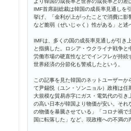
より韓国の成長率と世界の成長率との差は
IMF首席副総裁は韓国の成長率見通しを
挙げ、「金利が上がったことで消費に影
など脆弱（ぜいじゃく）性がある」と述
IMFは、多くの国の成長率見通しが引き
と指摘した。ロシア・ウクライナ戦争と
労働市場の硬直性などでインフレが持続
世界経済の分節化も警戒したという。
この記事を見た韓国のネットユーザーか
て尹錫悦（ユン・ソンニョル）政権は任
大規模な貿易赤字にガス・電気代の引き
の高い日本が韓国より物価が安い。それ
の物価を暴騰させている」「コロナ禍で
国に転落した」など、現政権への不満の