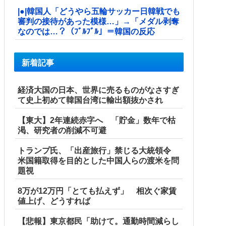
|●|韓国人「どうやら五輪サッカー日韓戦でも
審判の接待があった模様…」→「メダル剥奪
なのでは…？（ﾌﾞﾙﾌﾞﾙ」＝韓国の反応
新着記事
経済大国の日本、世界に売るものがなさすぎ
て史上初めて韓国台湾に輸出額抜かされ
【東大】2年連続赤字へ 「貯金」数年で枯
渇、研究者の削減不可避
トランプ氏、「出産旅行」禁じる大統領令
米国籍取得を目的とした中国人らの渡米を問
題視
8万が12万円「とても払えず」 相次ぐ家賃
値上げ、どうすれば
【悲報】東京都民「助けて。通勤時間減らし