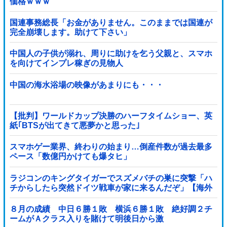
価格ｗｗｗ
国連事務総長「お金がありません。このままでは国連が
完全崩壊します。助けて下さい」
中国人の子供が溺れ、周りに助けを乞う父親と、スマホ
を向けてインプレ稼ぎの見物人
中国の海水浴場の映像があまりにも・・・
【批判】ワールドカップ決勝のハーフタイムショー、英
紙｢BTSが出てきて悪夢かと思った｣
スマホゲー業界、終わりの始まり…倒産件数が過去最多
ペース「数億円かけても爆タヒ」
ラジコンのキングタイガーでスズメバチの巣に突撃「ハ
チからしたら突然ドイツ戦車が家に来るんだぞ」【海外
の反応】
８月の成績 中日６勝１敗 横浜６勝１敗 絶好調２チ
ームがＡクラス入りを賭けて明後日から激