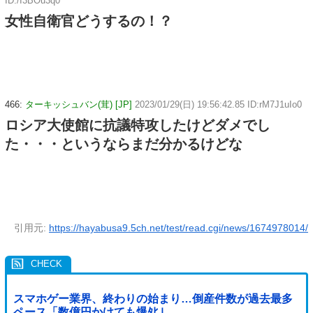
ID:/I3BOu3q0
女性自衛官どうするの！？
466:
ターキッシュバン(茸) [JP]
2023/01/29(日) 19:56:42.85 ID:rM7J1uIo0
ロシア大使館に抗議特攻したけどダメでし
た・・・というならまだ分かるけどな
引用元:
https://hayabusa9.5ch.net/test/read.cgi/news/1674978014/
スマホゲー業界、終わりの始まり…倒産件数が過去最多
ペース「数億円かけても爆ﾀﾋ」