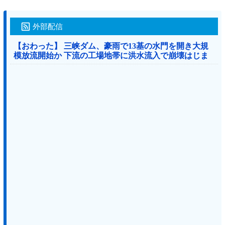
外部配信
【おわった】 三峡ダム、豪雨で13基の水門を開き大規
模放流開始か 下流の工場地帯に洪水流入で崩壊はじま
る