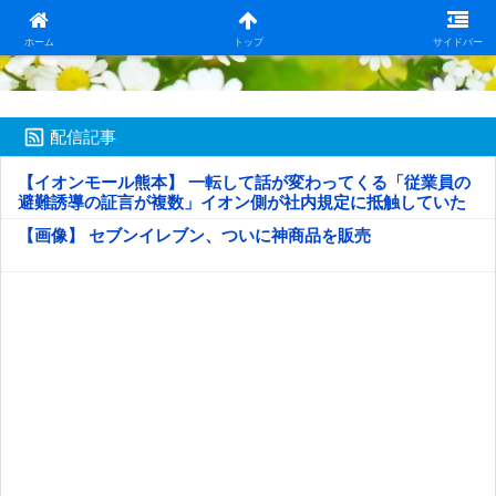
日本第一！ニュース録
ホーム
トップ
サイドバー
配信記事
【イオンモール熊本】 一転して話が変わってくる「従業員の
避難誘導の証言が複数」イオン側が社内規定に抵触していた
疑い
【画像】 セブンイレブン、ついに神商品を販売