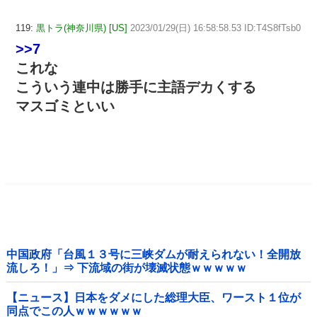
119:
黒トラ(神奈川県) [US]
2023/01/29(日) 16:58:58.53 ID:T4S8fTsb0
>>7
これな
こういう連中は勝手に主語デカくする
マスゴミといい
中国政府「台風１３号に三峡ダムが耐えられない！全開放
流しろ！」⇒ 下流域の街が壊滅状態ｗｗｗｗｗ
【ニュース】日本をダメにした総理大臣、ワースト１位が
同点でこの人ｗｗｗｗｗｗ