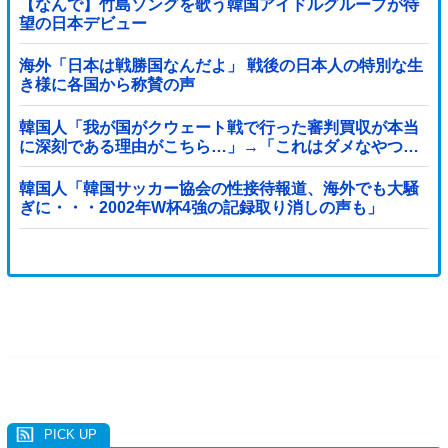
【なんで】竹島ソングを歌う韓国アイドルグループが待
望の日本デビュー
海外「日本は戦勝国なんだよ」 戦後の日本人の特別な生
き様に各国から称賛の声
韓国人「我が国がクウェート戦で行った審判買収が本当
に深刻である理由がこちら…」→「これはダメなやつ…
（ブルブル」＝韓国の反応
韓国人「韓国サッカー協会の性接待報道、海外でも大騒
ぎに・・・2002年W杯4強の記録取り消しの声も」
→「マジで国の恥だ」「2002年まで疑う価値がある」
「国民や国が築いた国格をサッカー選手が足で蹴り飛ば
すね」