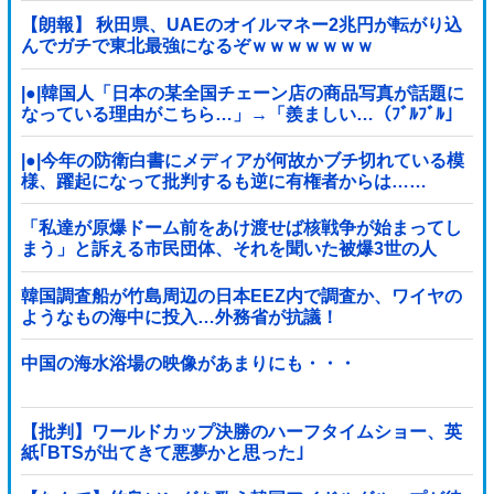
【朗報】 秋田県、UAEのオイルマネー2兆円が転がり込
んでガチで東北最強になるぞｗｗｗｗｗｗｗ
|●|韓国人「日本の某全国チェーン店の商品写真が話題に
なっている理由がこちら…」→「羨ましい…（ﾌﾞﾙﾌﾞﾙ」
＝韓国の反応
|●|今年の防衛白書にメディアが何故かブチ切れている模
様、躍起になって批判するも逆に有権者からは……
「私達が原爆ドーム前をあけ渡せば核戦争が始まってし
まう」と訴える市民団体、それを聞いた被爆3世の人
が……
韓国調査船が竹島周辺の日本EEZ内で調査か、ワイヤの
ようなもの海中に投入…外務省が抗議！
中国の海水浴場の映像があまりにも・・・
【批判】ワールドカップ決勝のハーフタイムショー、英
紙｢BTSが出てきて悪夢かと思った｣