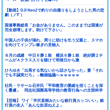
【動画】DJI Neo2で釣りの自撮りをしようとした男の悲
劇（ノ∇`）
国連事務総長「お金がありません。このままでは国連が
完全崩壊します。助けて下さい」
中国人の子供が溺れ、周りに助けを乞う父親と、スマホ
を向けてインプレ稼ぎの見物人
８月の成績 中日６勝１敗 横浜６勝１敗 絶好調２チ
ームがＡクラス入りを賭けて明後日から激
突！！！！！！！！！他
ひろゆき「出馬する気ないから話さなかった」妻「それ
でも不誠実だろ」→離婚協議へｗｗｗｗｗ
社民・ラサール石井氏「平和教育の萎縮を招くことを深
く憂慮」 同志社国際高等学校の教育行為への文部科学
省の対応に関する質問主意書 [少考さん★]
【悲報】 ワイ「半沢直樹みたいな銀行員カッコいい」銀
行員の友人「あんな奴居ねえよ」