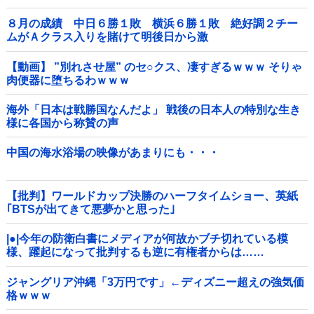
８月の成績 中日６勝１敗 横浜６勝１敗 絶好調２チー
ムがＡクラス入りを賭けて明後日から激
突！！！！！！！！！他
【動画】 ”別れさせ屋” のセ○クス、凄すぎるｗｗｗ そりゃ
肉便器に堕ちるわｗｗｗ
海外「日本は戦勝国なんだよ」 戦後の日本人の特別な生き
様に各国から称賛の声
中国の海水浴場の映像があまりにも・・・
【批判】ワールドカップ決勝のハーフタイムショー、英紙
｢BTSが出てきて悪夢かと思った｣
|●|今年の防衛白書にメディアが何故かブチ切れている模
様、躍起になって批判するも逆に有権者からは……
ジャングリア沖縄「3万円です」←ディズニー超えの強気価
格ｗｗｗ