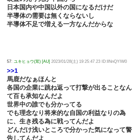
日本国内や中国以外の国になるだけだ
半導体の需要は無くならないし
半導体不足で増える一方なんだからな
57:
ユキヒョウ(茸) [AU]
2023/01/28(土) 19:25:47.23 ID:llNnQYIW0
>>1
馬鹿だなぁほんと
各国の企業に跳ね返って打撃が出ることなん
て百も承知なんだよ
世界中の誰でも分かってる
でも理念なり将来的な自国の利益なりの為
に、生き残る為に戦ってんだよ
どんだけ浅いところで分かった気になって警
告してんだよ