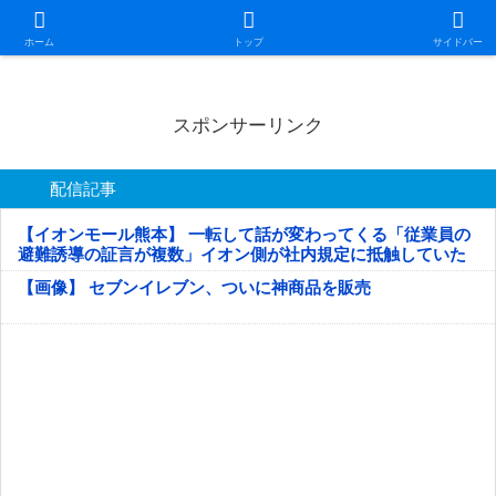
日本第一！ニュース録
ホーム
トップ
サイドバー
スポンサーリンク
配信記事
【イオンモール熊本】 一転して話が変わってくる「従業員の
避難誘導の証言が複数」イオン側が社内規定に抵触していた
疑い
【画像】 セブンイレブン、ついに神商品を販売