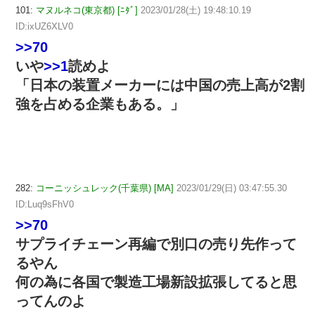
101:
マヌルネコ(東京都) [ﾆﾀﾞ]
2023/01/28(土) 19:48:10.19
ID:ixUZ6XLV0
>>70
いや
>>1
読めよ
「日本の装置メーカーには中国の売上高が2割
強を占める企業もある。」
282:
コーニッシュレック(千葉県) [MA]
2023/01/29(日) 03:47:55.30
ID:Luq9sFhV0
>>70
サプライチェーン再編で別口の売り先作って
るやん
何の為に各国で製造工場新設拡張してると思
ってんのよ