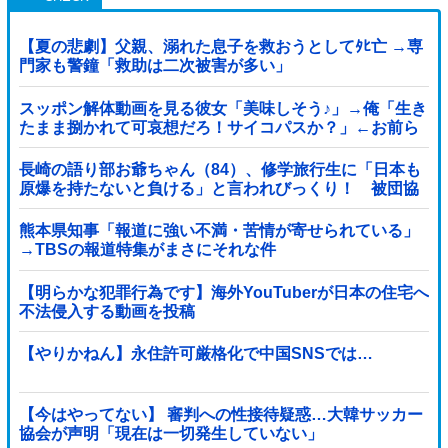
【夏の悲劇】父親、溺れた息子を救おうとしてﾀﾋ亡 →専
門家も警鐘「救助は二次被害が多い」
スッポン解体動画を見る彼女「美味しそう♪」→俺「生き
たまま捌かれて可哀想だろ！サイコパスか？」←お前ら
どっち？
長崎の語り部お爺ちゃん（84）、修学旅行生に「日本も
原爆を持たないと負ける」と言われびっくり！ 被団協
代表（85）も中学生に「核を持たないで日本...
熊本県知事「報道に強い不満・苦情が寄せられている」
→TBSの報道特集がまさにそれな件
【明らかな犯罪行為です】海外YouTuberが日本の住宅へ
不法侵入する動画を投稿
【やりかねん】永住許可厳格化で中国SNSでは…
【今はやってない】 審判への性接待疑惑…大韓サッカー
協会が声明「現在は一切発生していない」