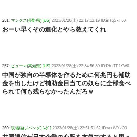
251:
マンクス(長野県) [US]
2023/01/28(土) 22:17:12.19 ID:inTqSkH50
おーい早くその進化とやら教えてくれ
257:
ピューマ(高知県) [US]
2023/01/28(土) 22:34:56.80 ID:Pb+TFJYW0
中国が独自の半導体を作るために何兆円も補助
金を出したけど補助金目当ての奴らに全部食べ
られて何も残らなかったんだろｗ
260:
現場猫(ジパング) [ﾆﾀﾞ]
2023/01/28(土) 22:51:51.62 ID:yr+W0jkO0
共同通信が日本企業の心配を本気ですると思っ