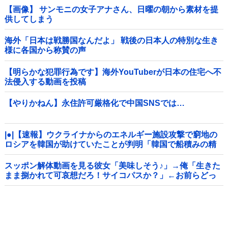
【画像】 サンモニの女子アナさん、日曜の朝から素材を提
供してしまう
海外「日本は戦勝国なんだよ」 戦後の日本人の特別な生き
様に各国から称賛の声
【明らかな犯罪行為です】海外YouTuberが日本の住宅へ不
法侵入する動画を投稿
【やりかねん】永住許可厳格化で中国SNSでは…
|●|【速報】ウクライナからのエネルギー施設攻撃で窮地の
ロシアを韓国が助けていたことが判明「韓国で船積みの精
製油3万トンがロシア行き」
スッポン解体動画を見る彼女「美味しそう♪」→俺「生きた
まま捌かれて可哀想だろ！サイコパスか？」←お前らどっ
ち？