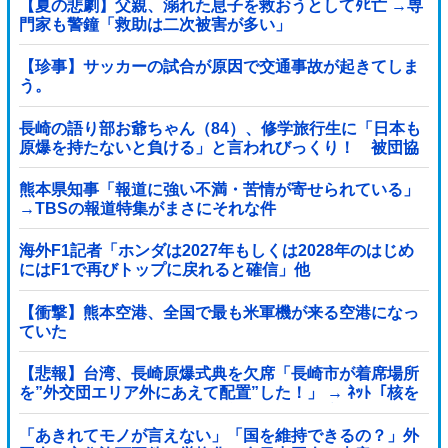
【夏の悲劇】父親、溺れた息子を救おうとしてﾀﾋ亡 →専
門家も警鐘「救助は二次被害が多い」
【珍事】サッカーの試合が原因で交通事故が起きてしま
う。
長崎の語り部お爺ちゃん（84）、修学旅行生に「日本も
原爆を持たないと負ける」と言われびっくり！ 被団協
代表（85）も中学生に「核を持たないで日本...
熊本県知事「報道に強い不満・苦情が寄せられている」
→TBSの報道特集がまさにそれな件
海外F1記者「ホンダは2027年もしくは2028年のはじめ
にはF1で再びトップに戻れると確信」他
【衝撃】熊本空港、全国で最も米軍機が来る空港になっ
ていた
【悲報】台湾、長崎原爆式典を欠席「長崎市が着席場所
を”外交団エリア外にあえて配置”した！」 → ﾈｯﾄ「核を
持つ中国に屈指した！」「失礼すぎ」「台湾は筋通し
た！」ｗｗｗｗｗ
「あきれてモノが言えない」「国を維持できるの？」外