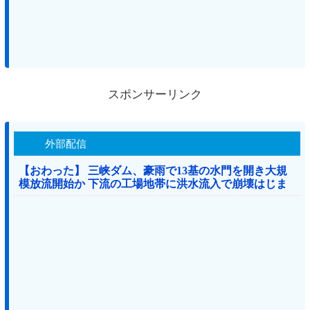
スポンサーリンク
外部配信
【おわった】 三峡ダム、豪雨で13基の水門を開き大規
模放流開始か 下流の工場地帯に洪水流入で崩壊はじま
る