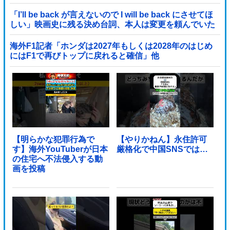
「I’ll be back が言えないので I will be back にさせてほ
しい」映画史に残る決め台詞、本人は変更を頼んでいた
海外F1記者「ホンダは2027年もしくは2028年のはじめ
にはF1で再びトップに戻れると確信」他
【明らかな犯罪行為で
【やりかねん】永住許可
す】海外YouTuberが日本
厳格化で中国SNSでは…
の住宅へ不法侵入する動
画を投稿