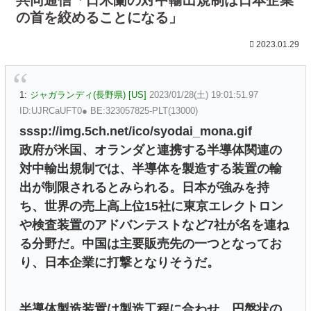
の首を絞めることになる」
2023.01.29
1:
ジャガランディ(長野県) [US]
2023/01/28(土) 19:01:51.97
ID:UJRCaUFT0● BE:323057825-PLT(13000)
sssp://img.5ch.net/ico/syodai_mona.gif
政府が米国、オランダと連携する半導体関連の
対中輸出規制では、半導体を製造する装置の輸
出が制限されるとみられる。日本が強みを持
ち、世界の売上高上位15社に東京エレクトロン
や検査装置のアドバンテストなど7社が名を連ね
る分野だ。中国は主要販売先の一つとなってお
り、日本企業に打撃となりそうだ。
半導体製造装置は製造工程に合わせ、円盤状の