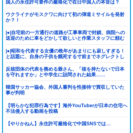
国人の永住許可要件の厳格化で在日中国人の本音は？
ウクライナがモスクワに向けて初の弾道ミサイルを発射
か？！
|●|自宅前の一方通行の道路が工事車両で封鎖、病院への
送迎のために車をどかして欲しいと作業スタッフに頼む
と……
|●|昭和を代表する女優の晩年があまりにも寂しすぎる！
と話題に、自身の子供を餓死する寸前までネグレクトし
た挙句……
反核団体の代表を務める爺さん、「核を持たないで日本
を守れますか」と中学生に詰問された結果……
韓国サッカー協会、外国人審判を性接待で買収していた
事が判明
【明らかな犯罪行為です】海外YouTuberが日本の住宅へ
不法侵入する動画を投稿
【やりかねん】永住許可厳格化で中国SNSでは…