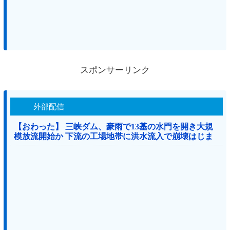
スポンサーリンク
外部配信
【おわった】 三峡ダム、豪雨で13基の水門を開き大規
模放流開始か 下流の工場地帯に洪水流入で崩壊はじま
る