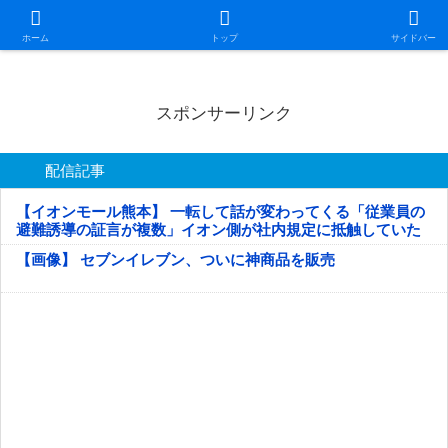
日本第一！ニュース録
ホーム
トップ
サイドバー
スポンサーリンク
配信記事
【イオンモール熊本】 一転して話が変わってくる「従業員の
避難誘導の証言が複数」イオン側が社内規定に抵触していた
疑い
【画像】 セブンイレブン、ついに神商品を販売