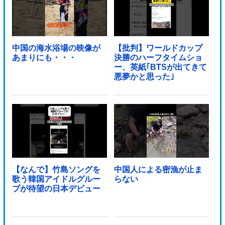
中国の海水浴場の映像が
【批判】ワールドカップ
あまりにも・・・
決勝のハーフタイムショ
ー、英紙｢BTSが出てきて
悪夢かと思った｣
【なんで】竹島ソングを
中国人による密漁が止ま
歌う韓国アイドルグルー
らない
プが待望の日本デビュー