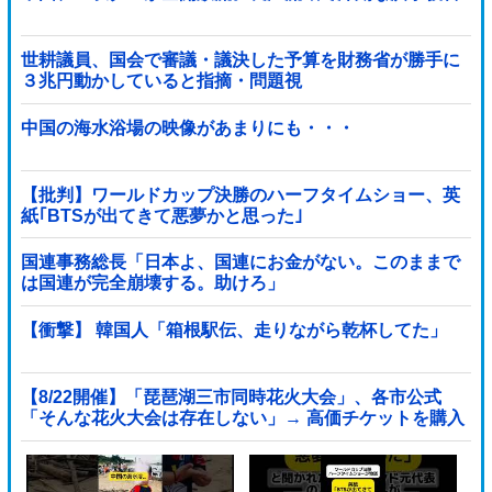
世耕議員、国会で審議・議決した予算を財務省が勝手に
３兆円動かしていると指摘・問題視
中国の海水浴場の映像があまりにも・・・
【批判】ワールドカップ決勝のハーフタイムショー、英
紙｢BTSが出てきて悪夢かと思った｣
国連事務総長「日本よ、国連にお金がない。このままで
は国連が完全崩壊する。助けろ」
【衝撃】 韓国人「箱根駅伝、走りながら乾杯してた」
【8/22開催】「琵琶湖三市同時花火大会」、各市公式
「そんな花火大会は存在しない」→ 高価チケットを購入
した人達がSNS阿鼻叫喚他