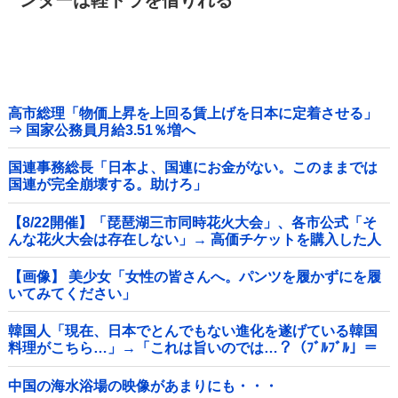
ンターは軽トラを借りれる
高市総理「物価上昇を上回る賃上げを日本に定着させる」
⇒ 国家公務員月給3.51％増へ
国連事務総長「日本よ、国連にお金がない。このままでは
国連が完全崩壊する。助けろ」
【8/22開催】「琵琶湖三市同時花火大会」、各市公式「そ
んな花火大会は存在しない」→ 高価チケットを購入した人
達がSNS阿鼻叫喚他
【画像】 美少女「女性の皆さんへ。パンツを履かずにを履
いてみてください」
韓国人「現在、日本でとんでもない進化を遂げている韓国
料理がこちら…」→「これは旨いのでは…？（ﾌﾞﾙﾌﾞﾙ」＝
韓国の反応
中国の海水浴場の映像があまりにも・・・