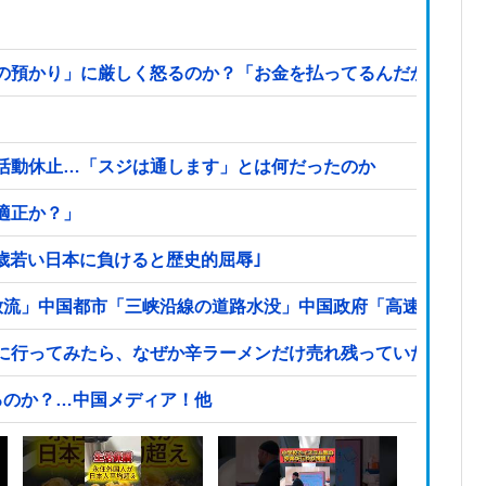
預かり」に厳しく怒るのか？「お金を払ってるんだから自由だ
活動休止…「スジは通します」とは何だったのか
適正か？」
2歳若い日本に負けると歴史的屈辱｣
放流」中国都市「三峡沿線の道路水没」中国政府「高速道路封
に行ってみたら、なぜか辛ラーメンだけ売れ残っていたんです
るのか？…中国メディア！他