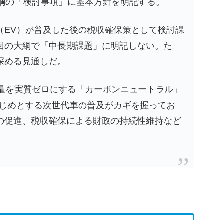
大綱の「検討事項」に基本方針を明記する。
EV）が普及した後の税収確保策として検討課
回の大綱で「中長期課題」に明記しない。た
深める見通しだ。
量を実質ゼロにする「カーボンニュートラル」
はじめとする次世代車の普及がカギを握ってお
の促進、税収確保による財政の持続性維持など