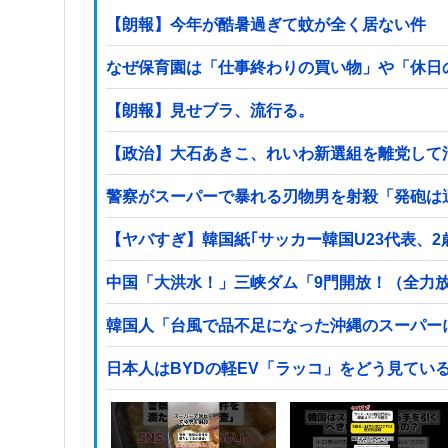
【朗報】今年が酷暑過ぎて蚊が全く居ない件
なぜ保育園は「仕事終わりの買い物」や「休日の
【朗報】見せブラ、流行る。
【政治】大石あきこ、れいわ新選組を離党して
警察がスーパーで暴れる刃物男を射殺「発砲は
【ヤバすぎ】韓国紙｢サッカー韓国U23代表、
中国「大洪水！」三峡ダム「9門開放！（全力
韓国人「台風で品不足になった沖縄のスーパー
日本人はBYDの軽EV「ラッコ」をどう見てい