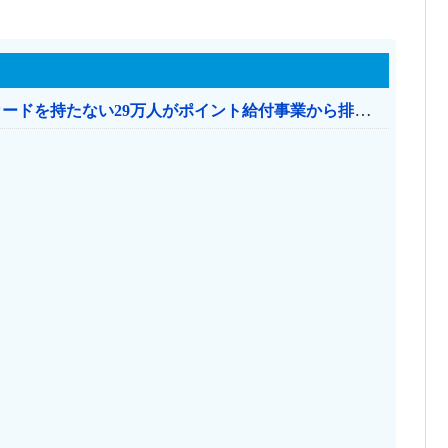
共産党「これは酷い…京都市でマイナンバーカードを持たない29万人がポイント給付事業から排除された」