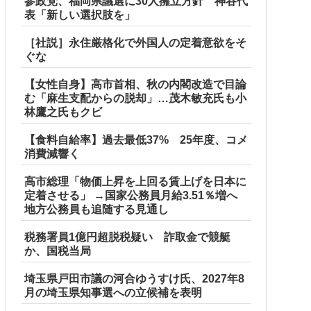
参政党、福岡県議選に30人擁立方針 神谷代
表「新しい選択肢を」
［社説］永住厳格化で外国人の定着意欲をそ
ぐな
【女性自身】高市首相、秋の内閣改造で目論
む「麻生支配からの脱却」…茂木敏充氏も小
林鷹之氏もクビ
【食料自給率】過去最低37% 25年度、コメ
消費減響く
高市総理「物価上昇を上回る賃上げを日本に
定着させる」 →国家公務員月給3.51％増へ
地方公務員も追随する見通し
税務署員1億円超脱税疑い 詐取金で競艇
か、国税当局
埼玉県戸田市議の河合ゆうすけ氏、2027年8
月の埼玉県知事選への立候補を表明