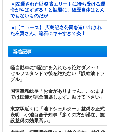
|●|左遷された財務省エリートに待ち受ける運
命がやばすぎる！と話題に、経歴自体はとん
でもないものだが……
|●|【ニュース】 広島記念公園を追い出され
た左翼さん、流石にキモすぎて炎上
新着記事
軽自動車に”軽油”を入れちゃ絶対ダメ～！
セルフスタンドで後を絶たない「誤給油トラ
ブル」！
国連事務総長「お金がありません。このまま
では国連が完全崩壊します。助けて下さい」
東京駅近くに「地下シェルター」整備を正式
表明…小池百合子知事「多くの方が滞在、施
設整備の効果高い」