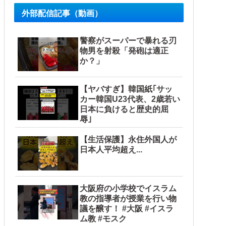
外部配信記事（動画）
警察がスーパーで暴れる刃
物男を射殺「発砲は適正
か？」
【ヤバすぎ】韓国紙｢サッ
カー韓国U23代表、2歳若い
日本に負けると歴史的屈
辱｣
【生活保護】永住外国人が
日本人平均超え...
大阪府の小学校でイスラム
教の指導者が授業を行い物
議を醸す！ #大阪 #イスラ
ム教 #モスク