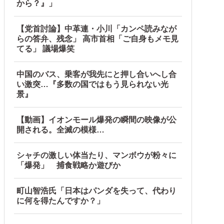
から？』」
【党首討論】中革連・小川「カンペ読みなが
らの答弁、残念」 高市首相「ご自身もメモ見
てる」 議場爆笑
中国のバス、乗客が我先にと押し合いへし合
い激突…『多数の国ではもう見られない光
景』
【動画】イオンモール爆発の瞬間の映像が公
開される。全滅の模様…
シャチの激しい体当たり、マンボウが粉々に
「爆発」 捕食戦略か遊びか
町山智浩氏「日本はパンダを失って、代わり
に何を得たんですか？」