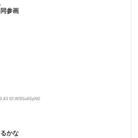
、
共同参画
39.43 ID:W3Gu65pN0
するかな