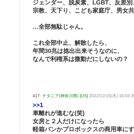
ジェンダー、脱炭素、LGBT、反差別
宗教、天下り、こども家庭庁、男女
…全部無駄じゃん。
これ全部中止、解散したら、
年間30兆は捻出出来そうなのに、
なんで利権系は微動だにしないの？
417:
チタニア(神奈川県) [US]
2022/12/15(木) 16:03:
>>1
車離れが進むな(笑)
女房と２人だけになったら
軽箱バンかプロボックスの商用車に