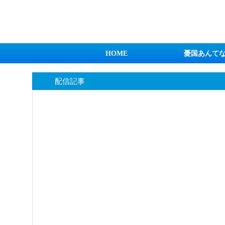
日本第一！ニュース録
HOME
憂国あんて
配信記事