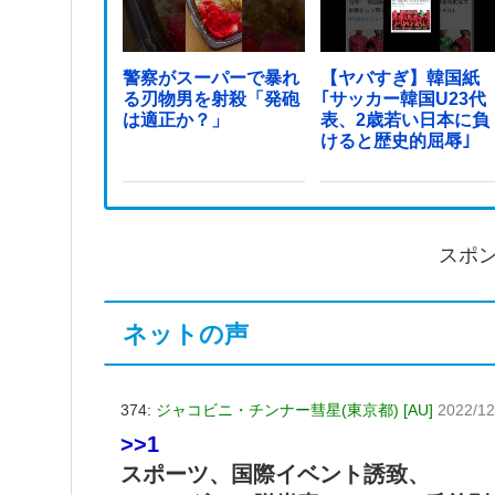
警察がスーパーで暴れ
【ヤバすぎ】韓国紙
る刃物男を射殺「発砲
｢サッカー韓国U23代
は適正か？」
表、2歳若い日本に負
けると歴史的屈辱｣
スポ
ネットの声
374:
ジャコビニ・チンナー彗星(東京都) [AU]
2022/12
>>1
スポーツ、国際イベント誘致、