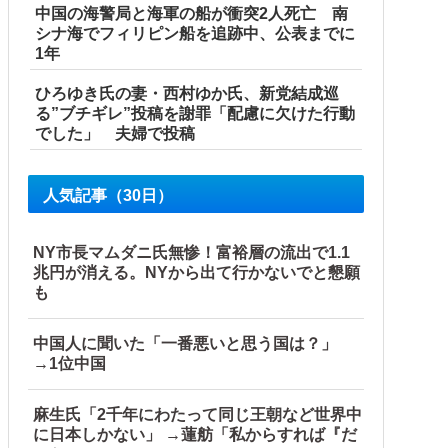
中国の海警局と海軍の船が衝突2人死亡 南
シナ海でフィリピン船を追跡中、公表までに
1年
ろ」主張する保護者 vs 「保育欠如のための施設」と諭す保
ひろゆき氏の妻・西村ゆか氏、新党結成巡
る”ブチギレ”投稿を謝罪「配慮に欠けた行動
でした」 夫婦で投稿
人気記事（30日）
NY市長マムダニ氏無惨！富裕層の流出で1.1
兆円が消える。NYから出て行かないでと懇願
鎖！」中国ダム「緊急放流に合わせて開門（土砂崩れ発生」→
も
…」
中国人に聞いた「一番悪いと思う国は？」
→1位中国
麻生氏「2千年にわたって同じ王朝など世界中
に日本しかない」 →蓮舫「私からすれば『だ