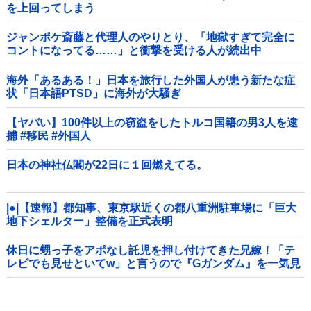
を上回ってしまう
wwwwwwwwwwwwwwwwwwwwwwwwwwwwwwwwwww
wwwwwwwwww他
ジャンポケ斎藤と代理人のやりとり、「地獄すぎて完全に
コントになってる……」と衝撃を受ける人が続出中
海外「あるある！」日本を旅行した外国人が患う新たな症
状「日本語PTSD」に海外が大騒ぎ
【ヤバい】100件以上の窃盗をしたトルコ国籍の男3人を逮
捕 #移民 #外国人
日本の神社仏閣が22日に１回燃えてる。
|●|【速報】都知事、東京駅近くの都八重洲駐車場に「巨大
地下シェルター」整備を正式表明
休日に甥っ子をアポなし託児を押し付けてきた兄嫁！「テ
レビでも見せといてw」と言うので『Gガンダム』を一気見
させた結果……甥っ子が重度の中二病を発症して家で大暴
れｗｗ