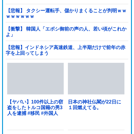
【悲報】 タクシー運転手、儲かりまくることが判明ｗｗ
ｗｗｗｗｗｗ
【衝撃】 韓国人「エボシ御前の声の人、若い頃がこれか
よ」
【悲報】インドネシア高速鉄道、上半期だけで前年の赤
字を上回ってしまう
wwwwwwwwwwwwwwwwwwwwwwwwwwwwwwwwww
wwwwwwwwwww他
【ヤバい】100件以上の窃
日本の神社仏閣が22日に
盗をしたトルコ国籍の男3
１回燃えてる。
人を逮捕 #移民 #外国人