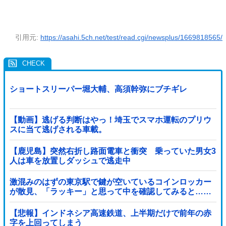
引用元:
https://asahi.5ch.net/test/read.cgi/newsplus/1669818565/
ショートスリーパー堀大輔、高須幹弥にブチギレ
【動画】逃げる判断はやっ！埼玉でスマホ運転のプリウ
スに当て逃げされる車載。
【鹿児島】突然右折し路面電車と衝突 乗っていた男女3
人は車を放置しダッシュで逃走中
激混みのはずの東京駅で鍵が空いているコインロッカー
が散見、「ラッキー」と思って中を確認してみると……
【悲報】インドネシア高速鉄道、上半期だけで前年の赤
字を上回ってしまう