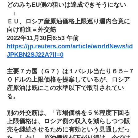
どのみちEU側の狙いは達成できそうにない
↓
ＥＵ、ロシア産原油価格上限巡り週内合意に
向け前進＝外交筋
2022年11月30日6:53 午前
https://jp.reuters.com/article/worldNews/id
JPKBN2SJ22A?il=0
主要７カ国（Ｇ７）は１バレル当たり６５─７
０ドルの上限価格を提案しているが、ロシア
産原油は既にこの水準以下で取引されてい
る。
別の外交筋は、「市場価格を５％程度下回る
上限価格は、ロシア側の収入を減らしつつ販
売を継続させるために有効という見通しだっ
た。しかし、原油価格が下がり続け、今では