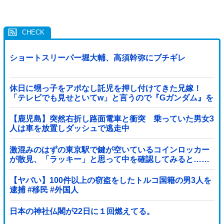
ショートスリーパー堀大輔、高須幹弥にブチギレ
休日に甥っ子をアポなし託児を押し付けてきた兄嫁！
「テレビでも見せといてw」と言うので『Gガンダム』を
一気見させた結果……甥っ子が重度の中二病を発症して
家で大暴れｗｗ
【鹿児島】突然右折し路面電車と衝突 乗っていた男女3
人は車を放置しダッシュで逃走中
激混みのはずの東京駅で鍵が空いているコインロッカー
が散見、「ラッキー」と思って中を確認してみると……
【ヤバい】100件以上の窃盗をしたトルコ国籍の男3人を
逮捕 #移民 #外国人
日本の神社仏閣が22日に１回燃えてる。