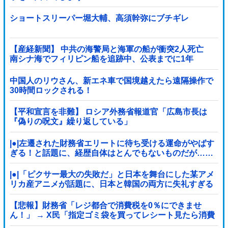
wwwwwwwwwwwwwwwwwwwwwwwwwwwwwwwwww
wwwwwwwwwww他
ショートスリーパー堀大輔、高須幹弥にブチギレ
【産経新聞】 中共の海警局と海軍の船が衝突2人死亡
南シナ海でフィリピン船を追跡中、公表までに1年
中国人のリウさん、新エネ車で国境越えたら遠隔操作で
30時間ロックされる！
【平和宣言を非難】 ロシア外務省報道官「広島市長は
『偽りの呪文』繰り返している」
|●|左遷された財務省エリートに待ち受ける運命がやばす
ぎる！と話題に、経歴自体はとんでもないものだが……
|●|「ピクサー最大の失敗だ」と日本を舞台にした某アメ
リカ産アニメが話題に、日本と韓国の両方に失礼すぎる
わ……
【悲報】財務省「レジ都合で消費税を0％にできませ
ん！」 → X民「指定ゴミ袋を買ってレシート見たら消費
税はゼロになるんだけど？」ｗｗｗｗｗｗｗｗ...