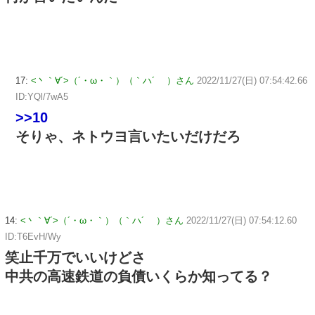
17:
<丶｀∀´>（´・ω・｀）（｀ハ´ ）さん
2022/11/27(日) 07:54:42.66
ID:YQl/7wA5
>>10
そりゃ、ネトウヨ言いたいだけだろ
14:
<丶｀∀´>（´・ω・｀）（｀ハ´ ）さん
2022/11/27(日) 07:54:12.60
ID:T6EvH/Wy
笑止千万でいいけどさ
中共の高速鉄道の負債いくらか知ってる？