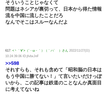
そういうことじゃなくて
問題はネシアが裏切って、日本から得た情報
流を中国に流したことだろ
なんでそこはスルーなんだよ
617:
<丶｀∀´>（´・ω・｀）（｀ハ´ ）さん
2022/11/27(日)
10:24:39.06 ID:jfvbxJnF
>>598
それすらも、それも含めて「昭和脳の日本は
もう中国に勝てない！」て言いたいだけっぽ
いから、この記事は鉄道のことなんか真面目
に考えてないね