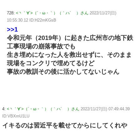
728:
<丶｀∀´>（´・ω・｀）（｀ハ´ ）さん
2022/11/27(日)
10:55:30.12 ID:H22mKGsB
>>1
令和元年（2019年）に起きた広州市の地下鉄
工事現場の崩落事故でも
生き埋めになった人を救出せずに、そのまま
現場をコンクリで埋めてるけど
事故の教訓その後に活かしてないじゃん
4:
<丶｀∀´>（´・ω・｀）（｀ハ´ ）さん
2022/11/27(日) 07:49:44.39
ID:VBXmU1LU
イキるのは習近平を載せてからにしてくれや