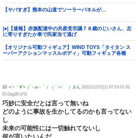
【ヤバすぎ】熊本の山道でソーラーパネルが…
|●|【速報】赤旗配達中の共産党市議７８歳のじいさん、左
に寄りすぎたか車で民家当て逃げ
【オリジナル可動フィギュア】WIND TOYS「タイタン ス
ーパーアクションマッスルボディ」可動フィギュア各種
【予約開始】
10:
<丶｀∀´>（´・ω・｀）（｀ハ´ ）さん
2022/11/27(日) 07:53:51.62
ID:Dqg9EsFQ
巧妙に安全だとは言って無いね
どのように事故を生かしてるのかも言ってない
し
未来の可能性には一切触れてないし
何が言いたいんだ