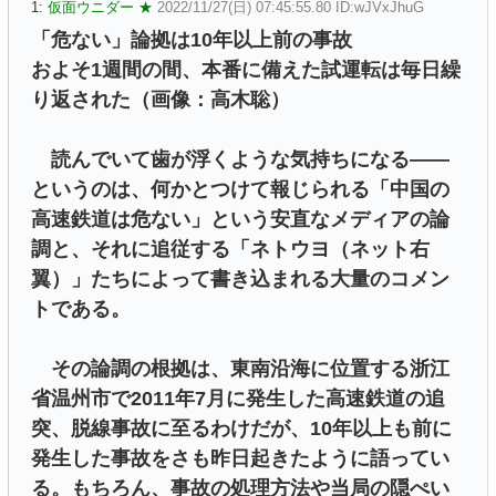
1:
仮面ウニダー ★
2022/11/27(日) 07:45:55.80 ID:wJVxJhuG
「危ない」論拠は10年以上前の事故
およそ1週間の間、本番に備えた試運転は毎日繰
り返された（画像：高木聡）
読んでいて歯が浮くような気持ちになる――
というのは、何かとつけて報じられる「中国の
高速鉄道は危ない」という安直なメディアの論
調と、それに追従する「ネトウヨ（ネット右
翼）」たちによって書き込まれる大量のコメン
トである。
その論調の根拠は、東南沿海に位置する浙江
省温州市で2011年7月に発生した高速鉄道の追
突、脱線事故に至るわけだが、10年以上も前に
発生した事故をさも昨日起きたように語ってい
る。もちろん、事故の処理方法や当局の隠ぺい