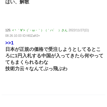
はい、解散
125:
<丶｀∀´>（´・ω・｀）（｀ハ´ ）さん
2022/11/27(日)
08:26:10.03 ID:f40ZaK0+
>>1
日本が正規の価格で受注しようとしてるとこ
ろに1円入札する中国が入ってきたら何やって
てもまくられるわな
技術力云々なんてぶっ飛ぶわ