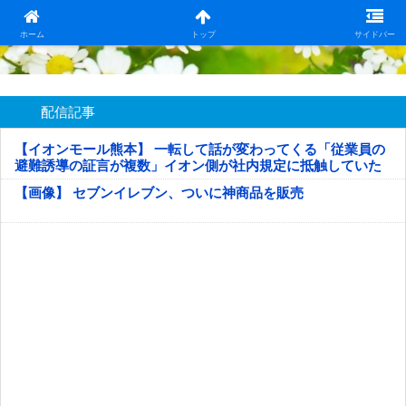
日本第一！ニュース録
ホーム
トップ
サイドバー
配信記事
【イオンモール熊本】 一転して話が変わってくる「従業員の
避難誘導の証言が複数」イオン側が社内規定に抵触していた
疑い
【画像】 セブンイレブン、ついに神商品を販売