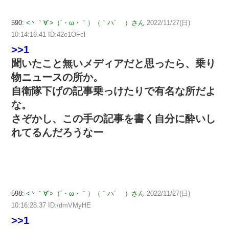
590:
<丶｀∀´>（´・ω・｀）（｀ハ´ ）さん
2022/11/27(日)
10:14:16.41 ID:42e1OFcl
>>1
聞いたこと無いメディアだと思ったら、乗り
物ニュースの所か。
自衛隊下げの記事乗っけたりで有名な所だよ
な。
さぞかし、この手の記事を書く自分に酔いし
れてるんだろうなー
598:
<丶｀∀´>（´・ω・｀）（｀ハ´ ）さん
2022/11/27(日)
10:16:28.37 ID:/dmVMyHE
>>1