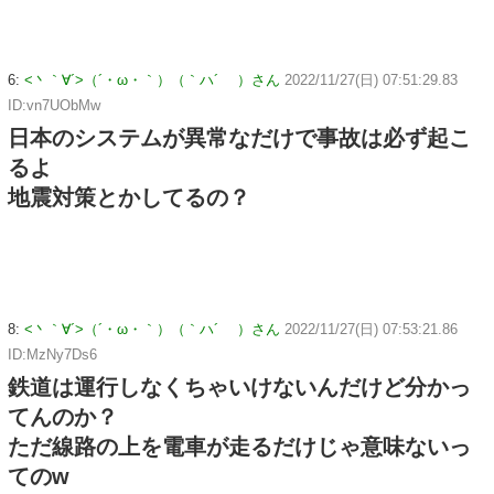
6:
<丶｀∀´>（´・ω・｀）（｀ハ´ ）さん
2022/11/27(日) 07:51:29.83
ID:vn7UObMw
日本のシステムが異常なだけで事故は必ず起こ
るよ
地震対策とかしてるの？
8:
<丶｀∀´>（´・ω・｀）（｀ハ´ ）さん
2022/11/27(日) 07:53:21.86
ID:MzNy7Ds6
鉄道は運行しなくちゃいけないんだけど分かっ
てんのか？
ただ線路の上を電車が走るだけじゃ意味ないっ
てのw