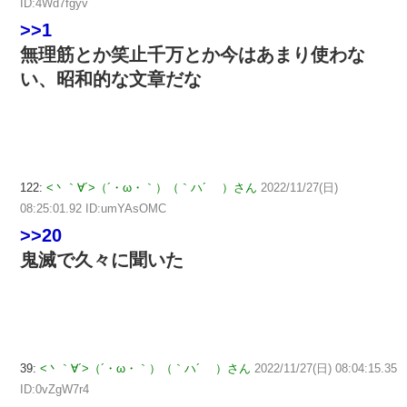
ID:4Wd7fgyv
>>1
無理筋とか笑止千万とか今はあまり使わな
い、昭和的な文章だな
122:
<丶｀∀´>（´・ω・｀）（｀ハ´ ）さん
2022/11/27(日)
08:25:01.92 ID:umYAsOMC
>>20
鬼滅で久々に聞いた
39:
<丶｀∀´>（´・ω・｀）（｀ハ´ ）さん
2022/11/27(日) 08:04:15.35
ID:0vZgW7r4