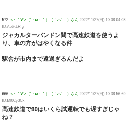
572:
<丶｀∀´>（´・ω・｀）（｀ハ´ ）さん
2022/11/27(日) 10:08:04.03
ID:Ao6kLRIg
ジャカルターバンドン間で高速鉄道を使うよ
り、車の方がはやくなる件
駅舎が市内まで遠過ぎるんだよ
666:
<丶｀∀´>（´・ω・｀）（｀ハ´ ）さん
2022/11/27(日) 10:38:56.69
ID:Ml0Cy3Ck
高速鉄道で80はいくら試運転でも遅すぎじゃ
ね？