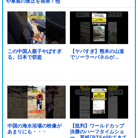
や軍装の禁止を発表！他
この中国人親子やばすぎ
【ヤバすぎ】熊本の山道
る。日本で窃盗
でソーラーパネルが…
中国の海水浴場の映像が
【批判】ワールドカップ
あまりにも・・・
決勝のハーフタイムショ
ー、英紙｢BTSが出てきて