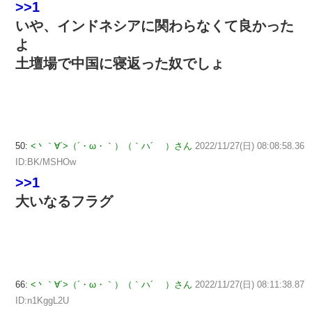
>>1
いや、インドネシアに関わらなくて良かった
よ
土壇場で中国に寝返った奴でしょ
50:
<丶｀∀´>（´・ω・｀）（｀ハ´ ）さん
2022/11/27(日) 08:08:58.36
ID:BK/MSHOw
>>1
大いなるフラグ
66:
<丶｀∀´>（´・ω・｀）（｀ハ´ ）さん
2022/11/27(日) 08:11:38.87
ID:n1KggL2U