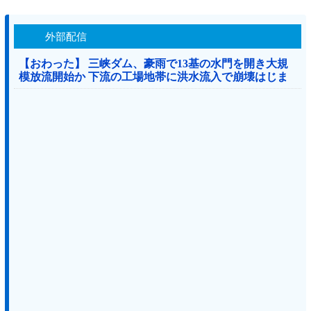
外部配信
【おわった】 三峡ダム、豪雨で13基の水門を開き大規
模放流開始か 下流の工場地帯に洪水流入で崩壊はじま
る