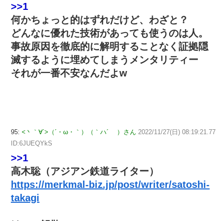
>>1
何かちょっと的はずれだけど、わざと？
どんなに優れた技術があっても使うのは人。
事故原因を徹底的に解明することなく証拠隠
滅するように埋めてしまうメンタリティー
それが一番不安なんだよw
95:
<丶｀∀´>（´・ω・｀）（｀ハ´ ）さん
2022/11/27(日) 08:19:21.77
ID:6JUEQYkS
>>1
高木聡（アジアン鉄道ライター）
https://merkmal-biz.jp/post/writer/satoshi-
takagi