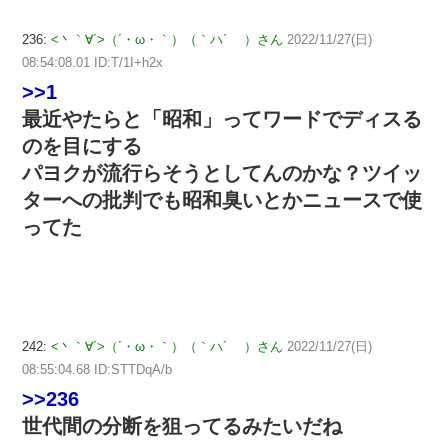
236:
<丶｀∀´>（´・ω・｀）（｀ハ´ ）さん
2022/11/27(日)
08:54:08.01 ID:T/1I+h2x
>>1
最近やたらと「昭和」ってワードでディスる
のを目にする
パヨクが流行らそうとしてんのかな？ツイッ
ターへの批判でも昭和臭いとかニュースで使
ってた
242:
<丶｀∀´>（´・ω・｀）（｀ハ´ ）さん
2022/11/27(日)
08:55:04.68 ID:STTDqA/b
>>236
世代間の分断を狙ってるみたいだね