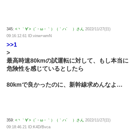
345:
<丶｀∀´>（´・ω・｀）（｀ハ´ ）さん
2022/11/27(日)
09:16:12.61 ID:vinw+wmN
>>1
>
最高時速80kmの試運転に対して、もし本当に
危険性を感じているとしたら
80kmで良かったのに、新幹線求めんなよ…
359:
<丶｀∀´>（´・ω・｀）（｀ハ´ ）さん
2022/11/27(日)
09:18:46.21 ID:K4D/Bvca