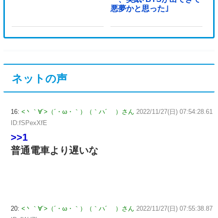
悪夢かと思った｣
ネットの声
16:
<丶｀∀´>（´・ω・｀）（｀ハ´ ）さん
2022/11/27(日) 07:54:28.61
ID:fSPexXfE
>>1
普通電車より遅いな
20:
<丶｀∀´>（´・ω・｀）（｀ハ´ ）さん
2022/11/27(日) 07:55:38.87