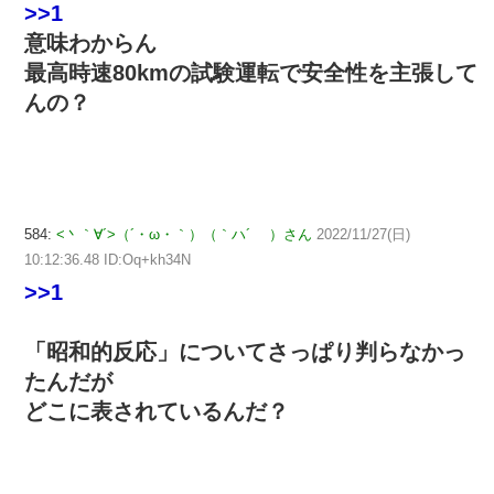
>>1
意味わからん
最高時速80kmの試験運転で安全性を主張して
んの？
584:
<丶｀∀´>（´・ω・｀）（｀ハ´ ）さん
2022/11/27(日)
10:12:36.48 ID:Oq+kh34N
>>1
「昭和的反応」についてさっぱり判らなかっ
たんだが
どこに表されているんだ？