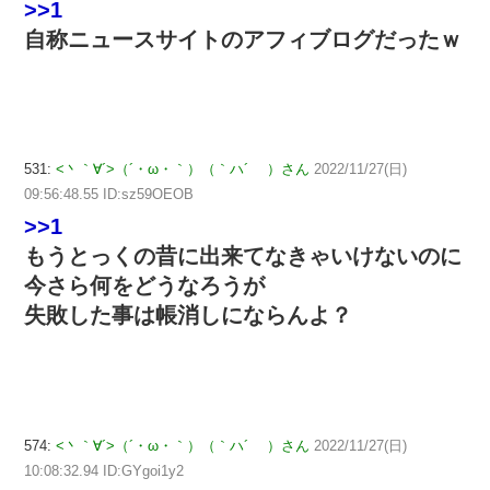
>>1
自称ニュースサイトのアフィブログだったｗ
531:
<丶｀∀´>（´・ω・｀）（｀ハ´ ）さん
2022/11/27(日)
09:56:48.55 ID:sz59OEOB
>>1
もうとっくの昔に出来てなきゃいけないのに
今さら何をどうなろうが
失敗した事は帳消しにならんよ？
574:
<丶｀∀´>（´・ω・｀）（｀ハ´ ）さん
2022/11/27(日)
10:08:32.94 ID:GYgoi1y2