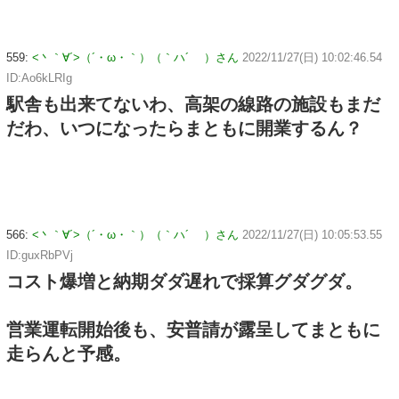
559:
<丶｀∀´>（´・ω・｀）（｀ハ´ ）さん
2022/11/27(日) 10:02:46.54
ID:Ao6kLRIg
駅舎も出来てないわ、高架の線路の施設もまだ
だわ、いつになったらまともに開業するん？
566:
<丶｀∀´>（´・ω・｀）（｀ハ´ ）さん
2022/11/27(日) 10:05:53.55
ID:guxRbPVj
コスト爆増と納期ダダ遅れで採算グダグダ。
営業運転開始後も、安普請が露呈してまともに
走らんと予感。