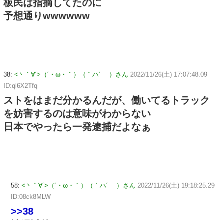
板民は指摘してたのに
予想通りwwwwww
38:
<丶｀∀´>（´・ω・｀）（｀ハ´ ）さん
2022/11/26(土) 17:07:48.09
ID:ql6X2Tfq
ストをはまだ分かるんだが、働いてるトラック
を妨害するのは意味がわからない
日本でやったら一発逮捕だよなぁ
58:
<丶｀∀´>（´・ω・｀）（｀ハ´ ）さん
2022/11/26(土) 19:18:25.29
ID:08ck8MLW
>>38