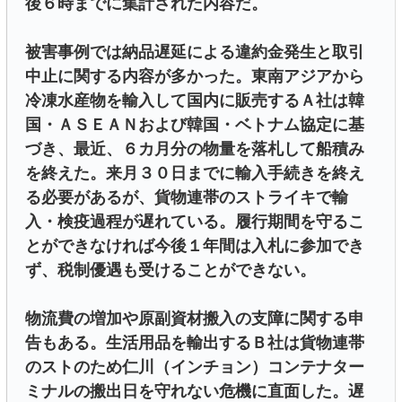
後６時までに集計された内容だ。
被害事例では納品遅延による違約金発生と取引
中止に関する内容が多かった。東南アジアから
冷凍水産物を輸入して国内に販売するＡ社は韓
国・ＡＳＥＡＮおよび韓国・ベトナム協定に基
づき、最近、６カ月分の物量を落札して船積み
を終えた。来月３０日までに輸入手続きを終え
る必要があるが、貨物連帯のストライキで輸
入・検疫過程が遅れている。履行期間を守るこ
とができなければ今後１年間は入札に参加でき
ず、税制優遇も受けることができない。
物流費の増加や原副資材搬入の支障に関する申
告もある。生活用品を輸出するＢ社は貨物連帯
のストのため仁川（インチョン）コンテナター
ミナルの搬出日を守れない危機に直面した。遅