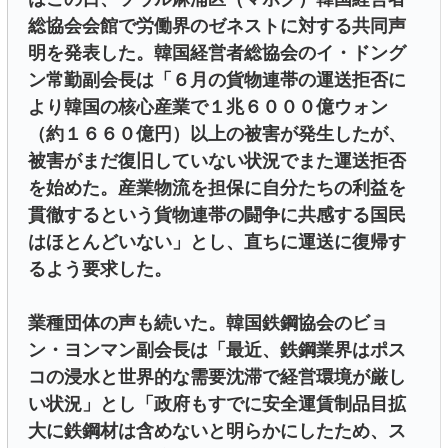
総協会会館で労働界のゼネストに対する共同声
明を発表した。韓国経営者総協会のイ・ドング
ン常勤副会長は「６月の貨物連帯の運送拒否に
より韓国の核心産業で１兆６０００億ウォン
（約１６６０億円）以上の被害が発生したが、
被害がまだ復旧していない状況でまた運送拒否
を始めた。産業物流を担保に自分たちの利益を
貫徹するという貨物連帯の闘争に共感する国民
はほとんどいない」とし、直ちに運送に復帰す
るよう要求した。
業種団体の声も続いた。韓国鉄鋼協会のビョ
ン・ヨンマン副会長は「最近、鉄鋼業界はポス
コの浸水と世界的な需要沈滞で経営環境が厳し
い状況」とし「政府もすでに安全運賃制品目拡
大に鉄鋼材は含めないと明らかにしたため、ス