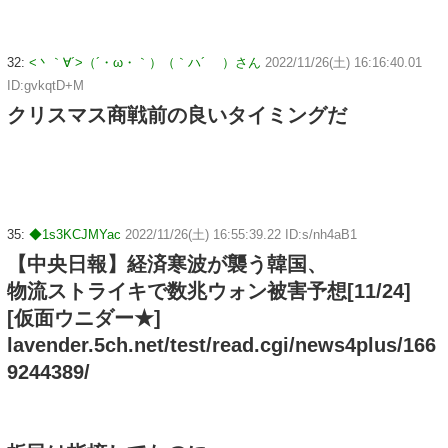
32:
<丶｀∀´>（´・ω・｀）（｀ハ´ ）さん
2022/11/26(土) 16:16:40.01
ID:gvkqtD+M
クリスマス商戦前の良いタイミングだ
35:
◆1s3KCJMYac
2022/11/26(土) 16:55:39.22 ID:s/nh4aB1
【中央日報】経済寒波が襲う韓国、
物流ストライキで数兆ウォン被害予想[11/24]
[仮面ウニダー★]
lavender.5ch.net/test/read.cgi/news4plus/166
9244389/