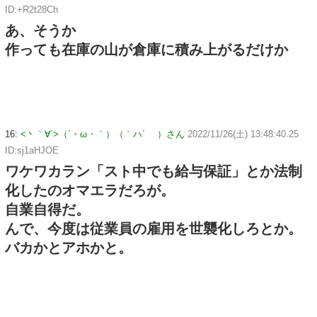
ID:+R2t28Ch
あ、そうか
作っても在庫の山が倉庫に積み上がるだけか
16:
<丶｀∀´>（´・ω・｀）（｀ハ´ ）さん
2022/11/26(土) 13:48:40.25
ID:sj1aHJOE
ワケワカラン「スト中でも給与保証」とか法制
化したのオマエラだろが。
自業自得だ。
んで、今度は従業員の雇用を世襲化しろとか。
バカかとアホかと。