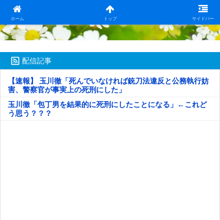
日本第一！ニュース録
ホーム
トップ
サイドバー
配信記事
【速報】 玉川徹「死んでいなければ銃刀法違反と公務執行妨
害、警察官が事実上の死刑にした」
玉川徹「包丁男を結果的に死刑にしたことになる」←これど
う思う？？？