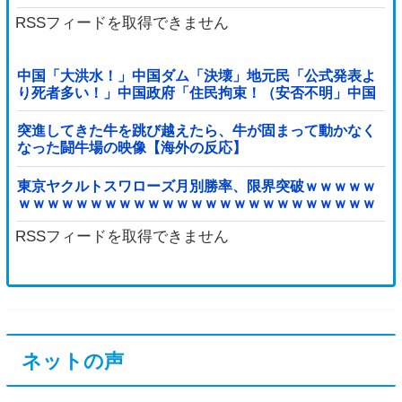
RSSフィードを取得できません
中国「大洪水！」中国ダム「決壊」地元民「公式発表よ
り死者多い！」中国政府「住民拘束！（安否不明」中国
当局「救助隊動画も削除」台風13号「三峡ダム接近中」
→
突進してきた牛を跳び越えたら、牛が固まって動かなく
なった闘牛場の映像【海外の反応】
東京ヤクルトスワローズ月別勝率、限界突破ｗｗｗｗｗ
ｗｗｗｗｗｗｗｗｗｗｗｗｗｗｗｗｗｗｗｗｗｗｗｗｗ
ｗｗｗｗｗｗｗｗｗｗｗｗｗ他
RSSフィードを取得できません
ネットの声