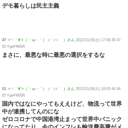
デモ暮らしは民主主義
47:
<丶｀∀´>（´・ω・｀）（｀ハ´ ）さん
2022/11/26(土) 17:58:30.47
ID:YgeFN05R
まさに、最悪な時に最悪の選択をするな
51:
<丶｀∀´>（´・ω・｀）（｀ハ´ ）さん
2022/11/26(土) 18:03:44.56
ID:YgeFN05R
国内ではなにやってもええけど、物流って世界
中が連携してんのにな
ゼロコロナで中国港湾止まって世界中パニック
になってたり、今のインフレも輸送費高騰がメ