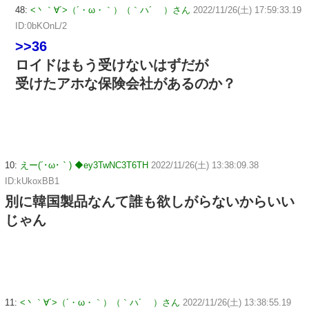
48:
<丶｀∀´>（´・ω・｀）（｀ハ´ ）さん
2022/11/26(土) 17:59:33.19
ID:0bKOnL/2
>>36
ロイドはもう受けないはずだが
受けたアホな保険会社があるのか？
10:
えー(´･ω･｀) ◆ey3TwNC3T6TH
2022/11/26(土) 13:38:09.38
ID:kUkoxBB1
別に韓国製品なんて誰も欲しがらないからいい
じゃん
11:
<丶｀∀´>（´・ω・｀）（｀ハ´ ）さん
2022/11/26(土) 13:38:55.19