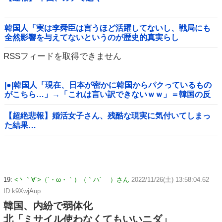
韓国人「実は李舜臣は言うほど活躍してないし、戦局にも
全然影響を与えてないというのが歴史的真実らし
い・・・」
RSSフィードを取得できません
|●|韓国人「現在、日本が密かに韓国からパクっているもの
がこちら…」→「これは言い訳できないｗｗ」＝韓国の反
応
【超絶悲報】婚活女子さん、残酷な現実に気付いてしまっ
た結果…
19:
<丶｀∀´>（´・ω・｀）（｀ハ´ ）さん
2022/11/26(土) 13:58:04.62
ID:k9XwjAup
韓国、内紛で弱体化
北「ミサイル使わなくてもいいニダ」