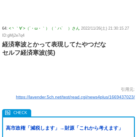
64:
<丶｀∀´>（´・ω・｀）（｀ハ´ ）さん
2022/11/26(土) 21:30:15.27
ID:gMj2e7q4
経済寒波とかって表現してたやつだな
セルフ経済寒波(笑)
引用元:
https://lavender.5ch.net/test/read.cgi/news4plus/1669437023/
高市政権「減税します」→財源「これから考えます」