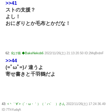
>>41
ストの支援？
よし！
おにぎりとか毛布とかだな！
62:
化け猫 ◆BakeNekob6
2022/11/26(土) 21:13:20.50 ID:2MqBrdnF
>>44
(=ﾟωﾟ=)ﾉ 違うよ
寄せ書きと千羽鶴だよ
43:
<丶｀∀´>（´・ω・｀）（｀ハ´ ）さん
2022/11/26(土) 17:24:36.49
ID:7ThYudqA