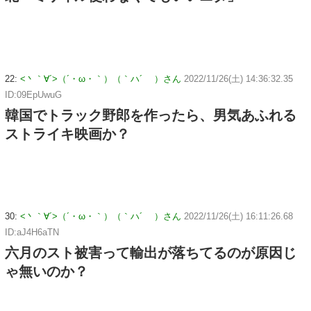
22:
<丶｀∀´>（´・ω・｀）（｀ハ´ ）さん
2022/11/26(土) 14:36:32.35
ID:09EpUwuG
韓国でトラック野郎を作ったら、男気あふれる
ストライキ映画か？
30:
<丶｀∀´>（´・ω・｀）（｀ハ´ ）さん
2022/11/26(土) 16:11:26.68
ID:aJ4H6aTN
六月のスト被害って輸出が落ちてるのが原因じ
ゃ無いのか？