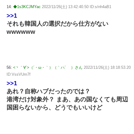
14:
◆1s3KCJMYac
2022/11/26(土) 13:42:40.50 ID:s/nh4aB1
>>1
それも韓国人の選択だから仕方がない
wwwwww
56:
<丶｀∀´>（´・ω・｀）（｀ハ´ ）さん
2022/11/26(土) 18:18:53.20
ID:VssVUm7f
>>1
あれ？自称ハブだったのでは？
港湾だけ対象外？ まあ、あの国なくても周辺
国困らないから、どうでもいいけど