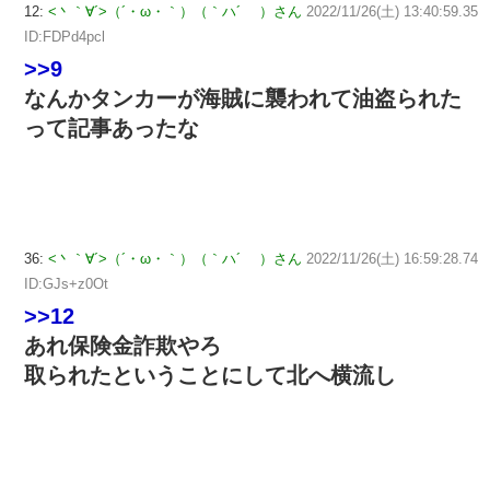
12:
<丶｀∀´>（´・ω・｀）（｀ハ´ ）さん
2022/11/26(土) 13:40:59.35
ID:FDPd4pcl
>>9
なんかタンカーが海賊に襲われて油盗られた
って記事あったな
36:
<丶｀∀´>（´・ω・｀）（｀ハ´ ）さん
2022/11/26(土) 16:59:28.74
ID:GJs+z0Ot
>>12
あれ保険金詐欺やろ
取られたということにして北へ横流し