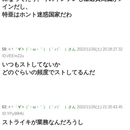
インだし、
特亜はホント迷惑国家だわ
59:
<丶｀∀´>（´・ω・｀）（｀ハ´ ）さん
2022/11/26(土) 20:28:27.32
ID:i/EEmZ2u
いつもストしてないか
どのぐらいの頻度でストしてるんだ
63:
<丶｀∀´>（´・ω・｀）（｀ハ´ ）さん
2022/11/26(土) 21:20:43.45
ID:YPy99Hfz
ストライキが業務なんだろうし