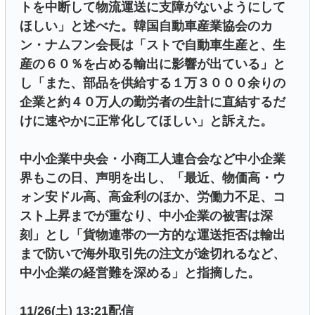
トを中断して物流運送に支障がないようにして
ほしい」と述べた。韓国自動車産業協会のカ
ン・ナムフン会長は「ストで自動車生産と、生
産の６０％を占める輸出に影響が出ている」と
し「また、部品を供給する１万３０００余りの
企業と約４０万人の勤労者の生計に直結するだ
けに速やかに正常化してほしい」と訴えた。
中小企業中央会・小商工人連合会など中小企業
界もこの日、声明を出し、「最近、物価高・ウ
ォン安ドル高、高金利のほか、労働力不足、コ
スト上昇までが重なり、中小企業の被害は深
刻」とし「貨物連帯の一方的な運送拒否は輸出
まで防いで海外取引先の注文が途切れるなど、
中小企業の経営難を深める」と指摘した。
11/26(土) 13:21配信