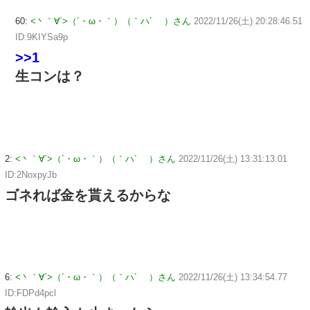
60:
<丶｀∀´>（´・ω・｀）（｀ハ´ ）さん
2022/11/26(土) 20:28:46.51
ID:9KIYSa9p
>>1
生コンは？
2:
<丶｀∀´>（´・ω・｀）（｀ハ´ ）さん
2022/11/26(土) 13:31:13.01
ID:2NoxpyJb
ゴネれば金を貰えるからな
6:
<丶｀∀´>（´・ω・｀）（｀ハ´ ）さん
2022/11/26(土) 13:34:54.77
ID:FDPd4pcl