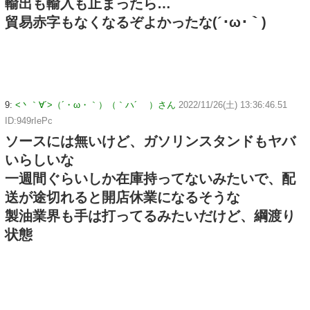
輸出も輸入も止まったら…
貿易赤字もなくなるぞよかったな(´･ω･｀)
9:
<丶｀∀´>（´・ω・｀）（｀ハ´ ）さん
2022/11/26(土) 13:36:46.51
ID:949rIePc
ソースには無いけど、ガソリンスタンドもヤバ
いらしいな
一週間ぐらいしか在庫持ってないみたいで、配
送が途切れると開店休業になるそうな
製油業界も手は打ってるみたいだけど、綱渡り
状態