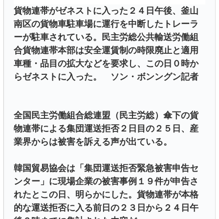
貨物連帯がゼネストに入った２４日午後、釜山
南区の貨物車駐車場に運行を中断したトレーラ
ーが駐車されている。民主労総公共輸送労働組
合貨物連帯本部は安全運賃制の時限廃止と適用
車種・品目の拡大などを要求し、この日０時か
らゼネストに入った。 ソン・ボンングン記者
全国民主労働組合総連盟（民主労総）傘下の貨
物連帯による集団運送拒否２日目の２５日、産
業界からは被害を訴える声が出ている。
韓国貿易協会は「集団運送拒否緊急被害申告セ
ンター」に現場企業の被害事例１９件が申告さ
れたとこの日、明らかにした。貨物連帯が本格
的な運送拒否に入る前日の２３日から２４日午