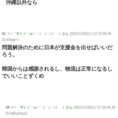
沖縄以外なら
41:
<丶｀∀´>（´・ω・｀）（｀ハ´ ）さん
2022/11/26(土) 17:13:46.39
ID:63Ipp/+i
問題解決のために日本が支援金を出せばいいだ
ろう。
韓国からは感謝されるし、物流は正常になるし
でいいことずくめ
44:
<丶｀∀´>（´・ω・｀）（｀ハ´ ）さん
2022/11/26(土) 17:24:44.34
ID:09EpUwuG