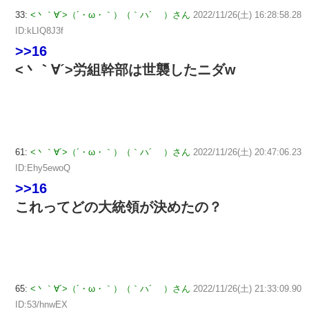
33:
<丶｀∀´>（´・ω・｀）（｀ハ´ ）さん
2022/11/26(土) 16:28:58.28
ID:kLIQ8J3f
>>16
<丶｀∀´>労組幹部は世襲したニダw
61:
<丶｀∀´>（´・ω・｀）（｀ハ´ ）さん
2022/11/26(土) 20:47:06.23
ID:Ehy5ewoQ
>>16
これってどの大統領が決めたの？
65:
<丶｀∀´>（´・ω・｀）（｀ハ´ ）さん
2022/11/26(土) 21:33:09.90
ID:53/hnwEX