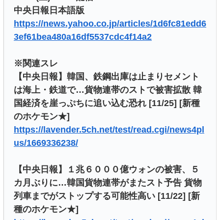
中央日報日本語版
https://news.yahoo.co.jp/articles/1d6fc81edd6
3ef61bea480a16df5537cdc4f14a2
※関連スレ
【中央日報】韓国、鉄鋼出庫は止まりセメント
は海上・鉄道で…貨物連帯のストで被害拡散 韓
国経済を崖っぷちに追い込む恐れ [11/25] [新種
のホケモン★]
https://lavender.5ch.net/test/read.cgi/news4pl
us/1669336238/
【中央日報】１兆６０００億ウォンの被害、５
カ月ぶりに…韓国貨物連帯がまたスト予告 貨物
列車までがストップする可能性高い [11/22] [新
種のホケモン★]