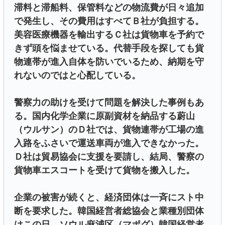
滞料と滞船料、保管料などの物流費が日々追加
で発生し、その費用はすべてＢ社が負担する。
美容医療機器を輸出するＣ社は貨物車を予約で
きず頭を悩ませている。代替手段を探しても貨
物連帯が進入自体を防いでいるため、納期を守
れないのではと心配している。
警察力の助けを受けて問題を解決した事例もあ
る。国内化学企業に原副資材を納品する蔚山
（ウルサン）のＤ社では、貨物連帯が工場の進
入路をふさいで運送車両が進入できなかった。
Ｄ社は貿易協会に支援を要請し、結局、警察の
貨物車エスコートを受けて貨物を搬入した。
企業の被害が続くと、経済団体は一斉にスト中
断を要求した。韓国経営者総協会と業種別団体
はこの日、ソウル麻浦区（マポグ）韓国経営者