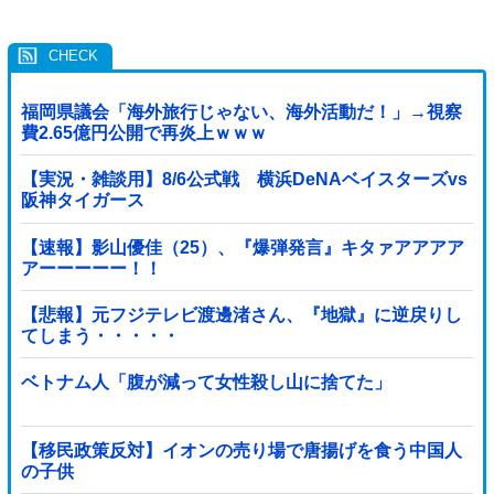
福岡県議会「海外旅行じゃない、海外活動だ！」→視察
費2.65億円公開で再炎上ｗｗｗ
【実況・雑談用】8/6公式戦 横浜DeNAベイスターズvs
阪神タイガース
【速報】影山優佳（25）、『爆弾発言』キタァアアアア
アーーーーー！！
【悲報】元フジテレビ渡邊渚さん、『地獄』に逆戻りし
てしまう・・・・・
ベトナム人「腹が減って女性殺し山に捨てた」
【移民政策反対】イオンの売り場で唐揚げを食う中国人
の子供