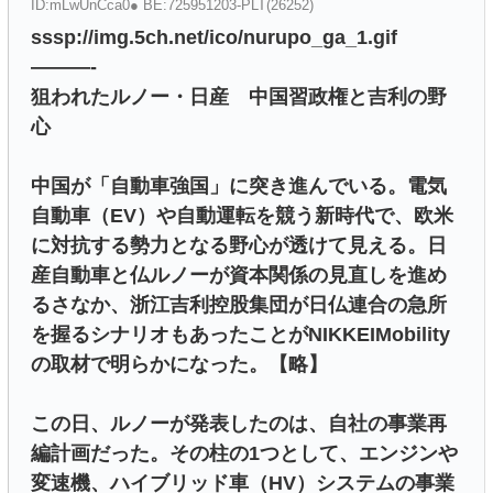
ID:mLwUnCca0● BE:725951203-PLT(26252)
sssp://img.5ch.net/ico/nurupo_ga_1.gif
———-
狙われたルノー・日産 中国習政権と吉利の野
心
中国が「自動車強国」に突き進んでいる。電気
自動車（EV）や自動運転を競う新時代で、欧米
に対抗する勢力となる野心が透けて見える。日
産自動車と仏ルノーが資本関係の見直しを進め
るさなか、浙江吉利控股集団が日仏連合の急所
を握るシナリオもあったことがNIKKEIMobility
の取材で明らかになった。【略】
この日、ルノーが発表したのは、自社の事業再
編計画だった。その柱の1つとして、エンジンや
変速機、ハイブリッド車（HV）システムの事業