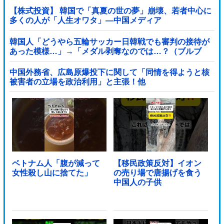
【株式投資】 韓国で「真夏の世の夢」崩壊、若者中心に
多くの人が「人生オワタ」―中国メディア
韓国人「どうやら五輪サッカー日韓戦でも審判の接待が
あった模様…」→「メダル剥奪なのでは…？（ブルブ
ル」＝韓国の反応
中国外務省、広島原爆投下に関して「同情を得ようと核
被害者の立場を政治利用」と主張！他
ベトナム人「腹が減って
【移民政策反対】イオン
女性殺し山に捨てた」
の売り場で唐揚げを食う
中国人の子供