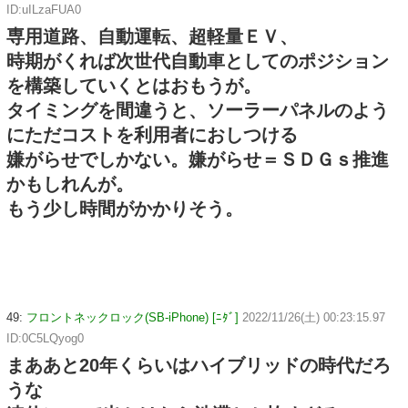
ID:uILzaFUA0
専用道路、自動運転、超軽量ＥＶ、
時期がくれば次世代自動車としてのポジション
を構築していくとはおもうが。
タイミングを間違うと、ソーラーパネルのよう
にただコストを利用者におしつける
嫌がらせでしかない。嫌がらせ＝ＳＤＧｓ推進
かもしれんが。
もう少し時間がかかりそう。
49:
フロントネックロック(SB-iPhone) [ﾆﾀﾞ]
2022/11/26(土) 00:23:15.97
ID:0C5LQyog0
まああと20年くらいはハイブリッドの時代だろ
うな