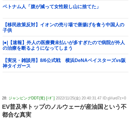
ベトナム人「腹が減って女性殺し山に捨てた」
【移民政策反対】イオンの売り場で唐揚げを食う中国人の
子供
|●|【速報】外人の医療費未払いが多すぎたので病院が外人
の治療を断るようになってしまう
【実況・雑談用】8/6公式戦 横浜DeNAベイスターズvs阪
神タイガース
28:
ジャンピングDDT(茸) [ﾆﾀﾞ]
2022/11/25(金) 20:40:31.47 ID:gVurd7z+0
EV普及率トップのノルウェーが産油国という不
都合な真実