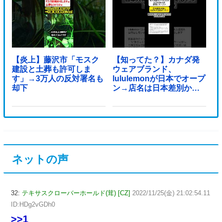
【炎上】藤沢市「モスク
【知ってた？】カナダ発
建設と土葬も許可しま
ウェアブランド、
す」→3万人の反対署名も
lululemonが日本でオープ
却下
ン→店名は日本差別から
できた？
ネットの声
32:
テキサスクローバーホールド(茸) [CZ]
2022/11/25(金) 21:02:54.11
ID:HDg2vGDh0
>>1