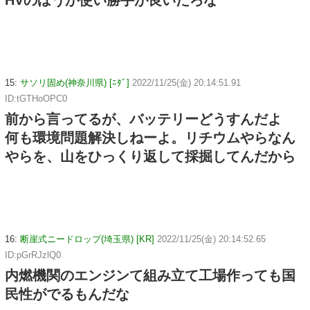
HVのほうが使い勝手が良いだろな
15:
サソリ固め(神奈川県) [ﾆﾀﾞ]
2022/11/25(金) 20:14:51.91
ID:tGTHoOPC0
前から言ってるが、バッテリーどうすんだよ
何も環境問題解決しねーよ。リチウムやらなん
やらを、山をひっくり返して採掘してんだから
16:
断崖式ニードロップ(埼玉県) [KR]
2022/11/25(金) 20:14:52.65
ID:pGrRJzlQ0
内燃機関のエンジンて組み立て工場作っても国
民性がでるもんだな