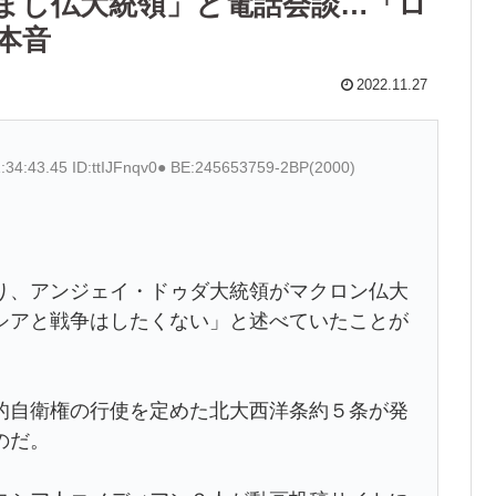
まし仏大統領」と電話会談…「ロ
本音
2022.11.27
:34:43.45 ID:ttIJFnqv0● BE:245653759-2BP(2000)
、アンジェイ・ドゥダ大統領がマクロン仏大
シアと戦争はしたくない」と述べていたことが
自衛権の行使を定めた北大西洋条約５条が発
のだ。