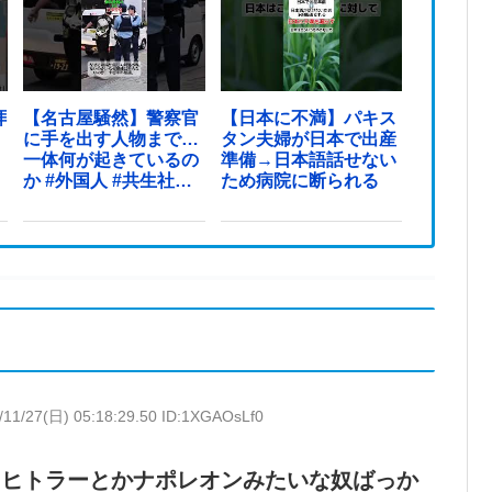
拝
【名古屋騒然】警察官
【日本に不満】パキス
に手を出す人物まで…
タン夫婦が日本で出産
一体何が起きているの
準備→日本語話せない
か #外国人 #共生社会
ため病院に断られる
#japan
/11/27(日) 05:18:29.50 ID:1XGAOsLf0
てヒトラーとかナポレオンみたいな奴ばっか