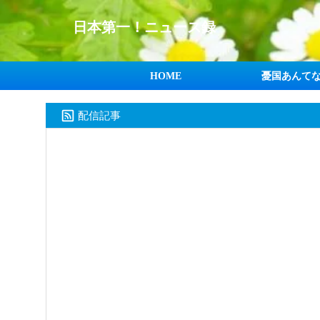
日本第一！ニュース録
HOME
憂国あんて
配信記事