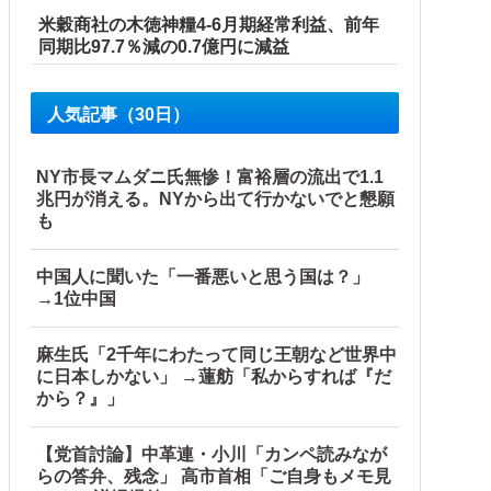
米穀商社の木徳神糧4-6月期経常利益、前年
同期比97.7％減の0.7億円に減益
人気記事（30日）
NY市長マムダニ氏無惨！富裕層の流出で1.1
兆円が消える。NYから出て行かないでと懇願
も
中国人に聞いた「一番悪いと思う国は？」
→1位中国
麻生氏「2千年にわたって同じ王朝など世界中
に日本しかない」 →蓮舫「私からすれば『だ
から？』」
他
【党首討論】中革連・小川「カンペ読みなが
らの答弁、残念」 高市首相「ご自身もメモ見