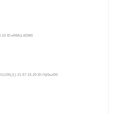
53.10 ID:eRMcL4DW0
/11/26(土) 21:57:15.20 ID:iYjtSuzD0