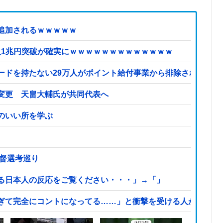
追加されるｗｗｗｗｗ
収入1兆円突破が確実にｗｗｗｗｗｗｗｗｗｗｗｗｗ
ードを持たない29万人がポイント給付事業から排除された」
変更 天畠大輔氏が共同代表へ
のいい所を学ぶ
監督選考巡り
る日本人の反応をご覧ください・・・」→「」
ぎて完全にコントになってる……」と衝撃を受ける人が続出中