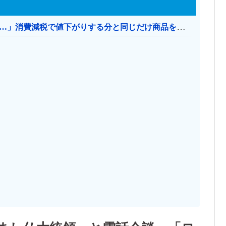
【消費税率1％】 「下げるのが筋なんですけど…」消費減税で値下がりする分と同じだけ商品を値上げして店頭価格を変えない店も