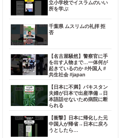
立小学校でイスラムのいい
所を学ぶ
千葉県 ムスリムの礼拝 拒
否
【名古屋騒然】警察官に手
を出す人物まで…一体何が
起きているのか #外国人 #
共生社会 #japan
【日本に不満】パキスタン
夫婦が日本で出産準備→日
本語話せないため病院に断
られる
【衝撃】日本に帰化した元
中国人が帰省→日本に戻ろ
うとしたら…