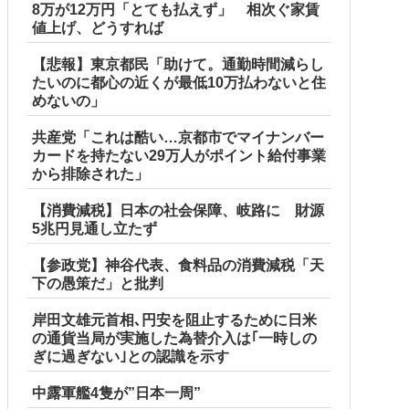
8万が12万円「とても払えず」 相次ぐ家賃
値上げ、どうすれば
【悲報】東京都民「助けて。通勤時間減らし
たいのに都心の近くが最低10万払わないと住
めないの」
共産党「これは酷い…京都市でマイナンバー
カードを持たない29万人がポイント給付事業
から排除された」
【消費減税】日本の社会保障、岐路に 財源
5兆円見通し立たず
【参政党】神谷代表、食料品の消費減税「天
下の愚策だ」と批判
岸田文雄元首相､円安を阻止するために日米
の通貨当局が実施した為替介入は｢一時しの
ぎに過ぎない｣との認識を示す
中露軍艦4隻が”日本一周”