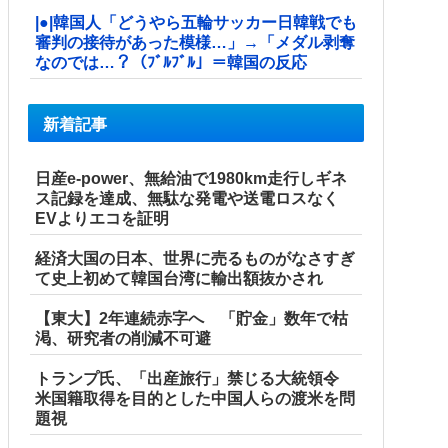
|●|韓国人「どうやら五輪サッカー日韓戦でも
審判の接待があった模様…」→「メダル剥奪
なのでは…？（ﾌﾞﾙﾌﾞﾙ」＝韓国の反応
新着記事
日産e-power、無給油で1980km走行しギネ
ス記録を達成、無駄な発電や送電ロスなく
EVよりエコを証明
経済大国の日本、世界に売るものがなさすぎ
て史上初めて韓国台湾に輸出額抜かされ
【東大】2年連続赤字へ 「貯金」数年で枯
渇、研究者の削減不可避
トランプ氏、「出産旅行」禁じる大統領令
米国籍取得を目的とした中国人らの渡米を問
題視