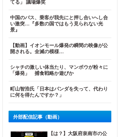
てる」 議場爆笑
中国のバス、乗客が我先にと押し合いへし合
い激突…『多数の国ではもう見られない光
景』
【動画】イオンモール爆発の瞬間の映像が公
開される。全滅の模様…
シャチの激しい体当たり、マンボウが粉々に
「爆発」 捕食戦略か遊びか
町山智浩氏「日本はパンダを失って、代わり
に何を得たんですか？」
外部配信記事（動画）
【は？】大阪府泉南市の公