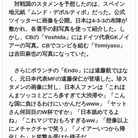
対戦国のスタメンを予想したのは、スペイン
地元紙「ムンド・デポルティボ」だった。公式
ツイッターに画像を公開。日本は4-3-3の布陣が
敷かれ、各選手の顔写真を使って紹介した。し
かし、CBの「Yoshida」にはドイツ代表GKノイ
アーの写真。CBでコンビを組む「Tomiyasu」
は吉田麻也の写真になっていた。
さらにボランチの「Endo」には遠藤航ではな
く、元日本代表MFの遠藤保仁が登場した。珍ス
タメンの画像に対し、日本人ファンは「これほ
んまツッコミどころ多すぎて大渋滞や」「こん
な国に負けるわけにいかんだろwww」「ヤット
さん何回目のW杯ですか」「日本舐めてるよ
ね」「これマジでおもろすぎるww」「想像以上
にメチャクチャで笑う」「ノイアーいつから帰
化した」と笑撃を受けた様子だ。