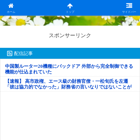
日本第一！ニュース録
ホーム
トップ
サイドバー
スポンサーリンク
配信記事
中国製ルーター20機種にバックドア 外部から完全制御できる
機能が仕込まれていた
【速報】 高市政権、エース級の財務官僚・一松旬氏を左遷
「彼は協力的でなかった」財務省の言いなりではないことが
判明