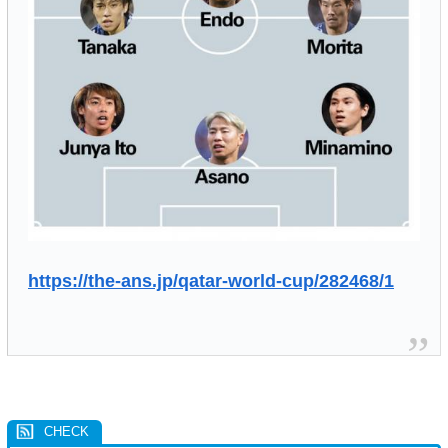
https://the-ans.jp/qatar-world-cup/282468/1