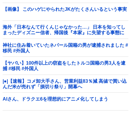
【画像】 このハゲにやられたJKがたくさんいるという事実
海外「日本なんて行くんじゃなかった…」 日本を知ってし
まったディズニー信者、帰国後『本家』に失望する事態に
神社に住み着いていたネパール国籍の男が逮捕されました #
移民 #外国人
【ヤバい】100件以上の窃盗をしたトルコ国籍の男3人を逮
捕 #移民 #外国人
|●|【速報】コメ卸大手さん、営業利益83％減 高値で買い込
んだ米が売れず「損切り祭り」開幕へ
AIさん、ドラクエ6を理想的にアニメ化してしまう