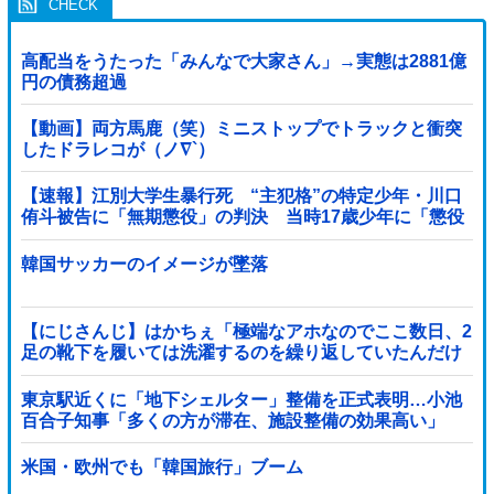
高配当をうたった「みんなで大家さん」→実態は2881億
円の債務超過
【動画】両方馬鹿（笑）ミニストップでトラックと衝突
したドラレコが（ノ∇`）
【速報】江別大学生暴行死 “主犯格”の特定少年・川口
侑斗被告に「無期懲役」の判決 当時17歳少年に「懲役
30年」の判決
韓国サッカーのイメージが墜落
【にじさんじ】はかちぇ「極端なアホなのでここ数日、2
足の靴下を履いては洗濯するのを繰り返していたんだけ
ど今日15足買った」他
東京駅近くに「地下シェルター」整備を正式表明…小池
百合子知事「多くの方が滞在、施設整備の効果高い」
米国・欧州でも「韓国旅行」ブーム