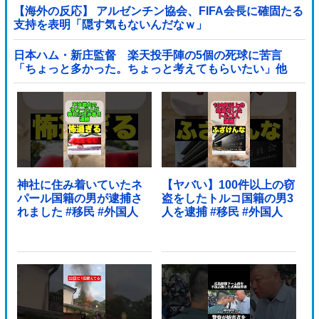
【海外の反応】 アルゼンチン協会、FIFA会長に確固たる
支持を表明「隠す気もないんだなｗ」
日本ハム・新庄監督 楽天投手陣の5個の死球に苦言
「ちょっと多かった。ちょっと考えてもらいたい」他
神社に住み着いていたネ
【ヤバい】100件以上の窃
パール国籍の男が逮捕さ
盗をしたトルコ国籍の男3
れました #移民 #外国人
人を逮捕 #移民 #外国人