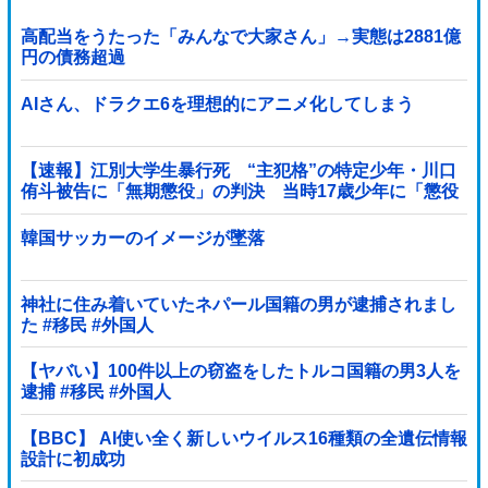
高配当をうたった「みんなで大家さん」→実態は2881億
円の債務超過
AIさん、ドラクエ6を理想的にアニメ化してしまう
【速報】江別大学生暴行死 “主犯格”の特定少年・川口
侑斗被告に「無期懲役」の判決 当時17歳少年に「懲役
30年」の判決
韓国サッカーのイメージが墜落
神社に住み着いていたネパール国籍の男が逮捕されまし
た #移民 #外国人
【ヤバい】100件以上の窃盗をしたトルコ国籍の男3人を
逮捕 #移民 #外国人
【BBC】 AI使い全く新しいウイルス16種類の全遺伝情報
設計に初成功