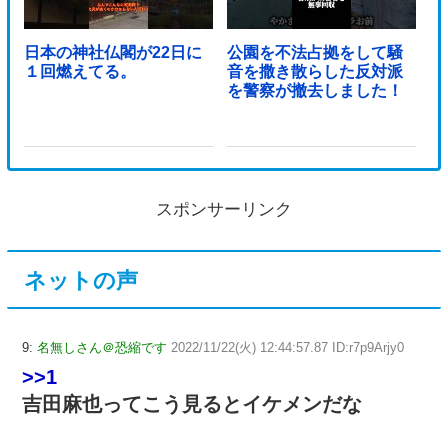
日本の神社仏閣が22日に
公園を不法占拠をして騒
１回燃えてる。
音を撒き散らした反対派
を警察が撤去しました！
スポンサーリンク
ネットの声
9:
名無しさん＠恐縮です
2022/11/22(火) 12:44:57.87 ID:r7p9Arjy0
>>1
吉田麻也ってこう見るとイケメンだな