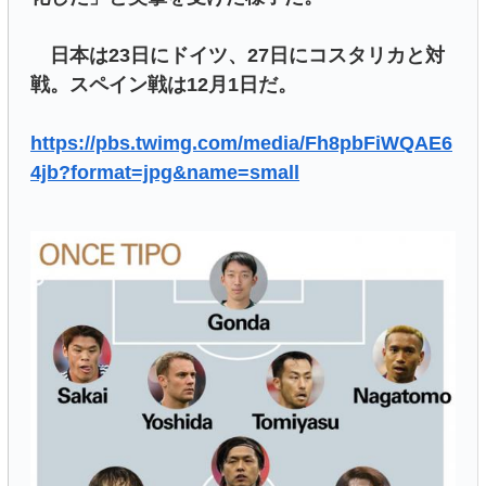
日本は23日にドイツ、27日にコスタリカと対
戦。スペイン戦は12月1日だ。
https://pbs.twimg.com/media/Fh8pbFiWQAE6
4jb?format=jpg&name=small