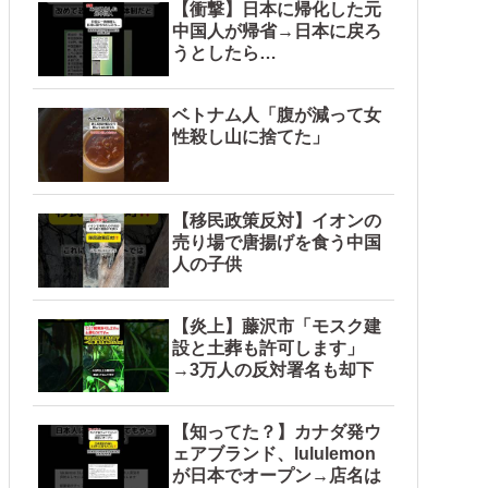
【衝撃】日本に帰化した元
中国人が帰省→日本に戻ろ
うとしたら…
ベトナム人「腹が減って女
性殺し山に捨てた」
【移民政策反対】イオンの
売り場で唐揚げを食う中国
人の子供
【炎上】藤沢市「モスク建
設と土葬も許可します」
→3万人の反対署名も却下
【知ってた？】カナダ発ウ
ェアブランド、lululemon
が日本でオープン→店名は