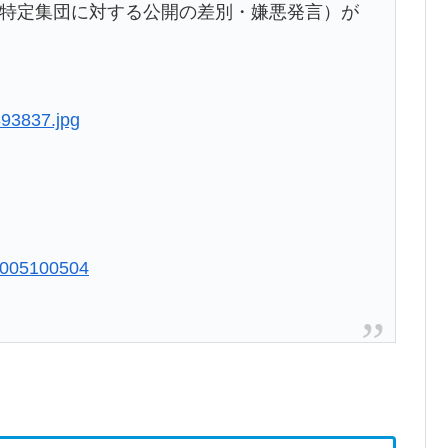
ch＝特定集団に対する公開の差別・嫌悪発言）が
393837.jpg
）
0005100504