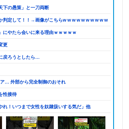
天下の愚策」と一刀両断
て！！→画像がこちらw w w w w w w w w w
」にやたら会いに来る理由ｗｗｗｗｗ
変更
に戻ろうとしたら…
クドア… 外部から完全制御のおそれ
を性接待
やれ！いつまで女性を奴隷扱いする気だ」他