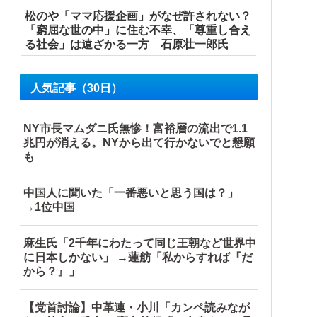
松のや「ママ応援企画」がなぜ許されない？
「窮屈な世の中」に住む不幸、「尊重し合え
る社会」は遠ざかる一方 石原壮一郎氏
人気記事（30日）
NY市長マムダニ氏無惨！富裕層の流出で1.1
兆円が消える。NYから出て行かないでと懇願
も
中国人に聞いた「一番悪いと思う国は？」
→1位中国
麻生氏「2千年にわたって同じ王朝など世界中
に日本しかない」 →蓮舫「私からすれば『だ
から？』」
【党首討論】中革連・小川「カンペ読みなが