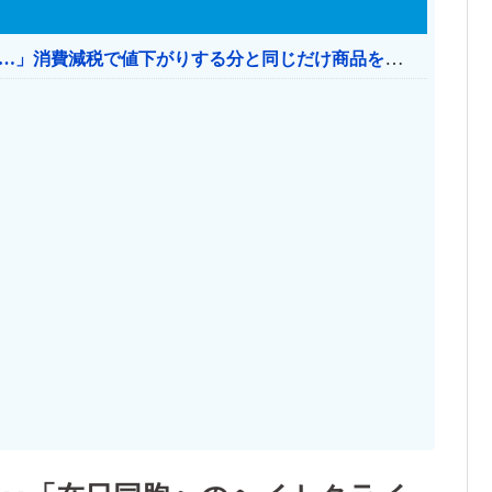
【消費税率1％】 「下げるのが筋なんですけど…」消費減税で値下がりする分と同じだけ商品を値上げして店頭価格を変えない店も