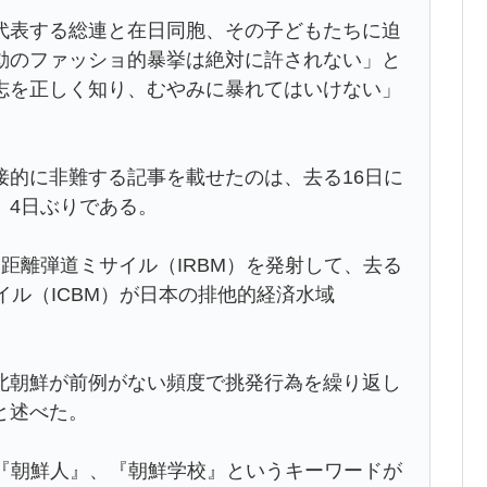
代表する総連と在日同胞、その子どもたちに迫
動のファッショ的暴挙は絶対に許されない」と
志を正しく知り、むやみに暴れてはいけない」
接的に非難する記事を載せたのは、去る16日に
、4日ぶりである。
距離弾道ミサイル（IRBM）を発射して、去る
イル（ICBM）が日本の排他的経済水域
北朝鮮が前例がない頻度で挑発行為を繰り返し
と述べた。
は『朝鮮人』、『朝鮮学校』というキーワードが