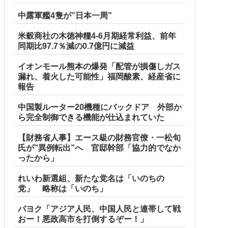
中露軍艦4隻が”日本一周”
米穀商社の木徳神糧4-6月期経常利益、前年
同期比97.7％減の0.7億円に減益
イオンモール熊本の爆発「配管が損傷しガス
漏れ、着火した可能性」福岡酸素、経産省に
報告
中国製ルーター20機種にバックドア 外部か
ら完全制御できる機能が仕込まれていた
【財務省人事】エース級の財務官僚・一松旬
氏が”異例転出”へ 官邸幹部「協力的でなか
ったから」
れいわ新選組、新たな党名は「いのちの
党」 略称は「いのち」
パヨク「アジア人民、中国人民と連帯して戦
おー！悪政高市を打倒するぞー！」