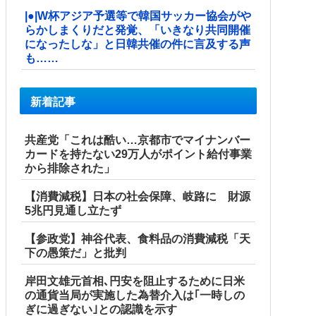
|●|W杯アジア予選等で韓国サッカー協会がや
らかしまくりだと発覚、「いきなり共同開催
になったしな」と日韓共催の件に言及する声
も……
新着記事
共産党「これは酷い…京都市でマイナンバー
カードを持たない29万人がポイント給付事業
から排除された」
【消費減税】日本の社会保障、岐路に 財源
5兆円見通し立たず
【参政党】神谷代表、食料品の消費減税「天
下の愚策だ」と批判
岸田文雄元首相､円安を阻止するために日米
の通貨当局が実施した為替介入は｢一時しの
ぎに過ぎない｣との認識を示す