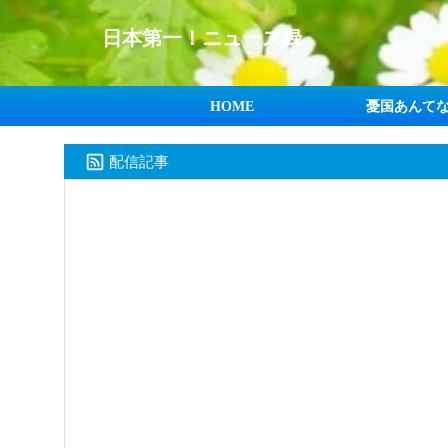
日本第一！ニュース録
HOME
憂国あんて
配信記事