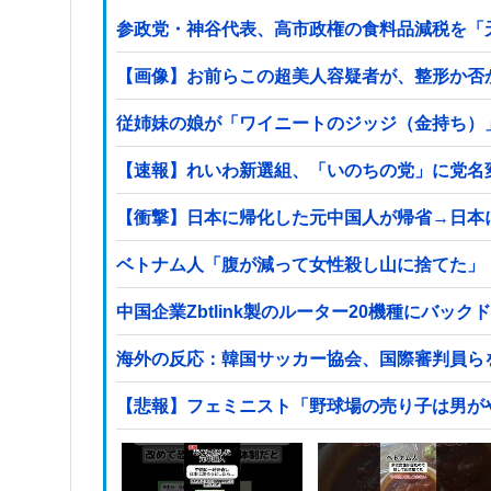
参政党・神谷代表、高市政権の食料品減税を「
【画像】お前らこの超美人容疑者が、整形か否か判定し
従姉妹の娘が「ワイニートのジッジ（金持ち）
【速報】れいわ新選組、「いのちの党」に党名
【衝撃】日本に帰化した元中国人が帰省→日本
ベトナム人「腹が減って女性殺し山に捨てた」
中国企業Zbtlink製のルーター20機種にバッ
海外の反応：韓国サッカー協会、国際審判員ら
【悲報】フェミニスト「野球場の売り子は男が