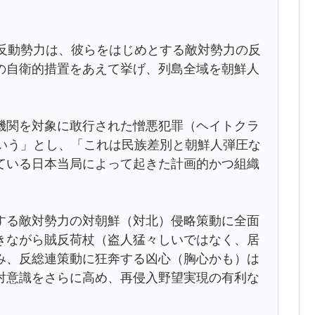
の反動勢力は、彼らをはじめとする敵対勢力の反
の自衛的措置をあえて挙げ、列島全域を朝鮮人
機関を対象に敢行された憎悪犯罪（ヘイトクラ
という」とし、「これは民族差別と朝鮮人弾圧な
ている日本当局によって起きた計画的かつ組織
する敵対勢力の対朝鮮（対北）侵略策動に全面
きながら賊反荷杖（盗人猛々しいではなく、居
み、反総連策動に狂奔する凶心（胸心かも）は
対意識をさらに高め、再侵入野望実現の有利な