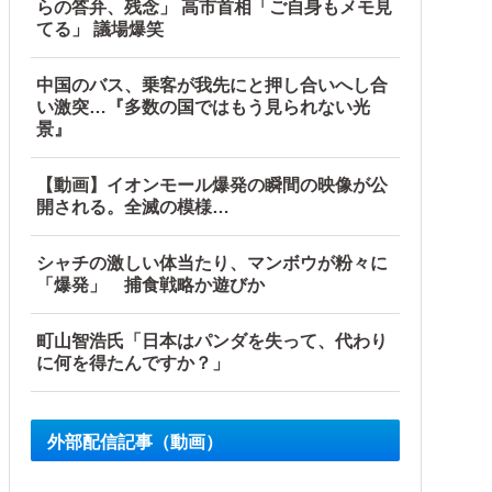
らの答弁、残念」 高市首相「ご自身もメモ見
てる」 議場爆笑
中国のバス、乗客が我先にと押し合いへし合
い激突…『多数の国ではもう見られない光
景』
【動画】イオンモール爆発の瞬間の映像が公
開される。全滅の模様…
シャチの激しい体当たり、マンボウが粉々に
「爆発」 捕食戦略か遊びか
町山智浩氏「日本はパンダを失って、代わり
に何を得たんですか？」
外部配信記事（動画）