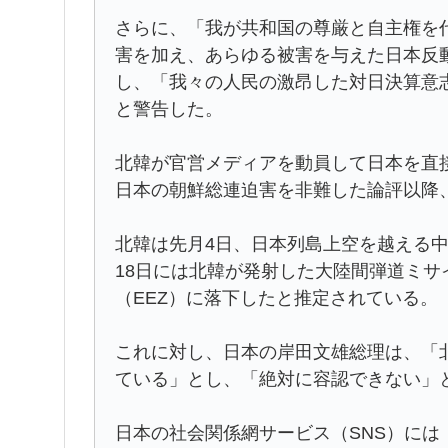
さらに、「我が共和国の尊厳と自主権を
害を加え、あらゆる被害を与えた日本反
し、「我々の人民の激昂した対日決算意
と警告した。
北韓が官営メディアを動員して日本を直
日本の朝鮮総連迫害を非難した論評以降
北韓は先月4日、日本列島上空を越える中
18日には北韓が発射した大陸間弾道ミサ
（EEZ）に落下したと推定されている。
これに対し、日本の岸田文雄総理は、「
ている」とし、「絶対に容認できない」
日本の社会関係網サービス（SNS）に