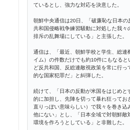
ているとし、強力な対応を決意した。
朝鮮中央通信は20日、「破廉恥な日本
共和国侵略戦争練習騒動に対処した我々
排斥の乱舞場にしている」と主張した。
通信は、「最近、朝鮮学校と学生、総連
イム）の件数だけでも約10件にもなる
ど反共和国、反総連敵視政策を常に行っ
的な国家犯罪だ」と糾弾した。
続けて、「日本の反動が米国をはじめと
的に加担し、先陣を切って暴れ狂ってお
直りっぽい意味らしい）で我々を巻き込
他にない」とし、「日本全域で対朝鮮敵
環境を作ろうとしている」と非難した。