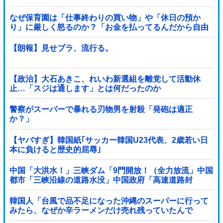
なぜ保育園は「仕事終わりの買い物」や「休日の預か
り」に厳しく怒るのか？「お金を払ってるんだから自由
だろ」主張する保護者 vs 「保育欠如のための施設」と諭
す保育士
【朗報】見せブラ、流行る。
【政治】大石あきこ、れいわ新選組を離党して活動休
止…「スジは通します」とは何だったのか
警察がスーパーで暴れる刃物男を射殺「発砲は適正
か？」
【ヤバすぎ】韓国紙｢サッカー韓国U23代表、2歳若い日
本に負けると歴史的屈辱｣
中国「大洪水！」三峡ダム「9門開放！（全力放流」中国
都市「三峡沿線の道路水没」中国政府「高速道路封
鎖！」中国ダム「緊急放流に合わせて開門（土砂崩れ発
生」→
韓国人「台風で品不足になった沖縄のスーパーに行って
みたら、なぜか辛ラーメンだけ売れ残っていたんで
す…」