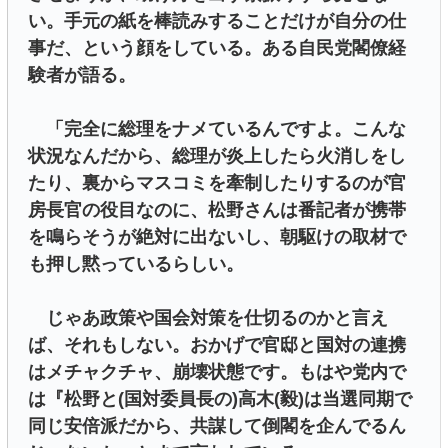
い。手元の紙を棒読みすることだけが自分の仕
事だ、という顔をしている。ある自民党閣僚経
験者が語る。
「完全に総理をナメているんですよ。こんな
状況なんだから、総理が炎上したら火消しをし
たり、裏からマスコミを牽制したりするのが官
房長官の役目なのに、松野さんは番記者が携帯
を鳴らそうが絶対に出ないし、朝駆けの取材で
も押し黙っているらしい。
じゃあ政策や国会対策を仕切るのかと言え
ば、それもしない。おかげで官邸と国対の連携
はメチャクチャ、崩壊状態です。もはや党内で
は『松野と(国対委員長の)高木(毅)は当選同期で
同じ安倍派だから、共謀して倒閣を企んでるん