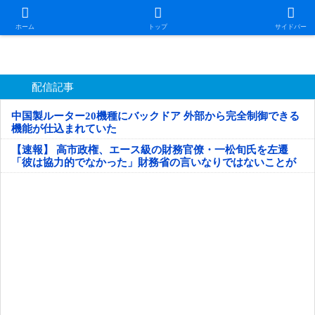
日本第一！ニュース録
ホーム
トップ
サイドバー
配信記事
中国製ルーター20機種にバックドア 外部から完全制御できる
機能が仕込まれていた
【速報】 高市政権、エース級の財務官僚・一松旬氏を左遷
「彼は協力的でなかった」財務省の言いなりではないことが
判明