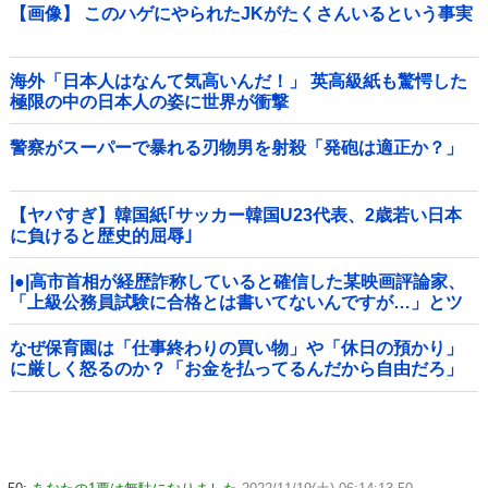
【画像】 このハゲにやられたJKがたくさんいるという事実
海外「日本人はなんて気高いんだ！」 英高級紙も驚愕した
極限の中の日本人の姿に世界が衝撃
警察がスーパーで暴れる刃物男を射殺「発砲は適正か？」
【ヤバすぎ】韓国紙｢サッカー韓国U23代表、2歳若い日本
に負けると歴史的屈辱｣
|●|高市首相が経歴詐称していると確信した某映画評論家、
「上級公務員試験に合格とは書いてないんですが…」とツ
ッコミを受けまくり……
なぜ保育園は「仕事終わりの買い物」や「休日の預かり」
に厳しく怒るのか？「お金を払ってるんだから自由だろ」
主張する保護者 vs 「保育欠如のための施設」と諭す保育士