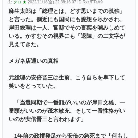
1:
クロ ★
2022/11/18(金) 22:38:16.97 ID:RxsfFTaA9
麻生太郎は「総理とは、どす黒いまでの孤独」
と言った。側近にも国民にも愛想を尽かされ、
岸田総理は一人、官邸でその言葉を噛みしめて
いる。かすむその視界にも「退陣」の二文字が
見えてきた。
メガネ店通いの真相
元総理の安倍晋三は生前、こう自らを卑下して
笑いをとっていた。
「当選同期で一番顔がいいのが岸田文雄、一
番頭がいいのが茂木敏充、そして一番性格がい
いのが安倍晋三と言われます」
1年前の政権発足から安倍の急死まで「何もし