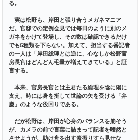
る。
実は松野も、岸田と張り合うメガネマニア
だ。官邸での定例会見では毎日のように別のメ
ガネをかけて登場し、その数は確認できるだけ
でも5種類を下らない。加えて、担当する番記者
の一人は「岸田総理とは逆に、心なしか松野官
房長官はどんどん毛量が増えてきている」と証
言する。
本来、官房長官とは主君たる総理を陰に陽に
支え、時には身を挺して世論の矢を受ける「弁
慶」のような役回りである。
だが松野は、岸田が心身のバランスを崩そう
が、カメラの前で言葉に詰まって記者を唖然と
させようが、助け舟を出す素振りすら見せな