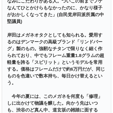
なみにこだわりがある人。ついこの前までフケ
なんてひとかけらもなかったのに、かなり様子
がおかしくなってきた」(自民党岸田派所属の中
堅議員)
岸田はメガネオタクとしても知られる。愛用す
るのはデンマークの高級ブランド「リンドバー
グ」製のもの。強靭なチタンで限りなく細く作
られており、中でもフレーム重量1.8グラムの超
軽量を誇る「スピリット」というモデルを常用
する。価格はフレームだけで約6万円だが、同じ
ものを色違いで数本持ち、毎日かけ替えるとい
う。
今年の夏には、このメガネを何度も「修理」
しに出かけて物議を醸した。向かう先はいつ
も、渋谷のど真ん中、道玄坂の雑踏に面する