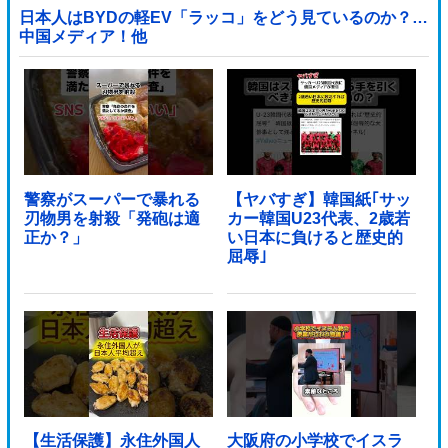
日本人はBYDの軽EV「ラッコ」をどう見ているのか？…
中国メディア！他
警察がスーパーで暴れる
【ヤバすぎ】韓国紙｢サッ
刃物男を射殺「発砲は適
カー韓国U23代表、2歳若
正か？」
い日本に負けると歴史的
屈辱｣
【生活保護】永住外国人
大阪府の小学校でイスラ