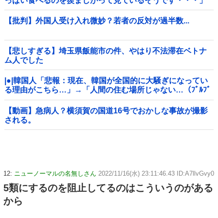
っぱい食べるのを羨ましがって見ているそうです・・・」
【批判】外国人受け入れ微妙？若者の反対が過半数...
【悲しすぎる】埼玉県飯能市の件、やはり不法滞在ベトナ
ム人でした
|●|韓国人「悲報：現在、韓国が全国的に大騒ぎになってい
る理由がこちら…」→「人間の住む場所じゃない…（ﾌﾞﾙﾌﾞ
ﾙ」＝韓国の反応
【動画】急病人？横須賀の国道16号でおかしな事故が撮影
される。
12:
ニューノーマルの名無しさん
2022/11/16(水) 23:11:46.43 ID:A7llvGvy0
5類にするのを阻止してるのはこういうのがある
から