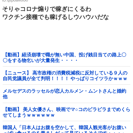
ID:qsp0aM8G0
そりゃコロナ煽りで稼ぎにくるわ
ワクチン接種でも稼げるしウハウハだな
【動画】経済崩壊で職が無い中国、投げ銭目当ての路上〇
〇をする物乞いが大量発生・・・・
【ニュース】 高市政権の消費税減税に反対している９人の
自民党議員が全て判明！！！！ やっぱりコイツラかｗｗｗ
ｗｗ
メルセデスのラッセルが恋人カルメン・ムントさんと婚約
他
【動画】 美人女優さん、映画でマ○コのビラビラまでめくら
せてしまうｗｗｗｗｗｗ
韓国人「日本人はお腹を空かして、韓国人観光客がお腹い