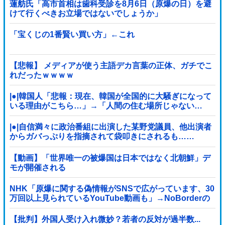
蓮舫氏「高市首相は歯科受診を8月6日（原爆の日）を避
けて行くべきお立場ではないでしょうか」
「宝くじの1番賢い買い方」←これ
【悲報】 メディアが使う主語デカ言葉の正体、ガチでこ
れだったｗｗｗｗ
|●|韓国人「悲報：現在、韓国が全国的に大騒ぎになって
いる理由がこちら…」→「人間の住む場所じゃない…
（ﾌﾞﾙﾌﾞﾙ」＝韓国の反応
|●|自信満々に政治番組に出演した某野党議員、他出演者
からガバっぷりを指摘されて袋叩きにされるも……
【動画】「世界唯一の被爆国は日本ではなく北朝鮮」デ
モが開催される
NHK「原爆に関する偽情報がSNSで広がっています、30
万回以上見られているYouTube動画も」→NoBorderの
動画では？と話題
【批判】外国人受け入れ微妙？若者の反対が過半数...