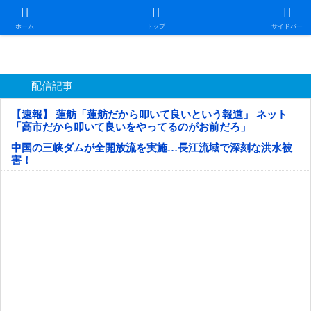
日本第一！ニュース録
ホーム
トップ
サイドバー
配信記事
【速報】 蓮舫「蓮舫だから叩いて良いという報道」 ネット
「高市だから叩いて良いをやってるのがお前だろ」
中国の三峡ダムが全開放流を実施…長江流域で深刻な洪水被
害！