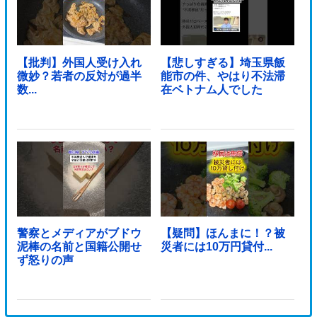
【批判】外国人受け入れ
【悲しすぎる】埼玉県飯
微妙？若者の反対が過半
能市の件、やはり不法滞
数...
在ベトナム人でした
警察とメディアがブドウ
【疑問】ほんまに！？被
泥棒の名前と国籍公開せ
災者には10万円貸付...
ず怒りの声