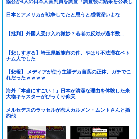
協会が4人の日本人審判員を調査「調査後に結果を公表し
ます」
日本とアメリカが戦争してたと思うと感慨深いよな
【批判】外国人受け入れ微妙？若者の反対が過半数...
【悲しすぎる】埼玉県飯能市の件、やはり不法滞在ベト
ナム人でした
【悲報】 メディアが使う主語デカ言葉の正体、ガチでこ
れだったｗｗｗｗ
海外「本当にすごい！」日本が清潔な理由を体験した米
大物キャスターがびっくり仰天
メルセデスのラッセルが恋人カルメン・ムントさんと婚
約他