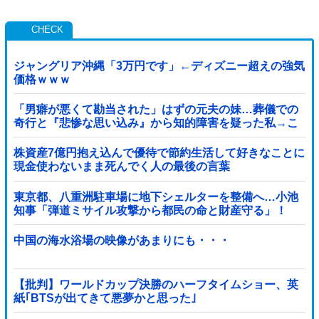
ジャングリア沖縄「3万円です」←ディズニー超えの強気
価格ｗｗｗ
「男癖が悪くて勘当された」はずの元夫の妹…葬儀での
奇行と『悲惨な思い込み』から知的障害を疑った私→こ
っそり病院へ誘導し行政保護させた話
株資産7億円抱え込んで優待で節約生活して好きなことに
現金使わないまま死んでく人の最後の言葉
東京都、八重洲駐車場に地下シェルターを整備へ…小池
知事「弾道ミサイル攻撃から都民の命と財産守る」！
中国の海水浴場の映像があまりにも・・・
【批判】ワールドカップ決勝のハーフタイムショー、英
紙｢BTSが出てきて悪夢かと思った｣