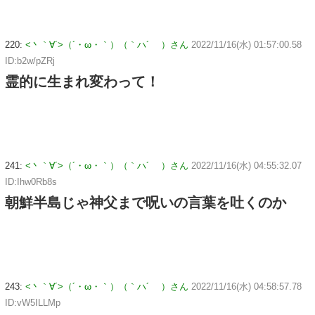
220:
<丶｀∀´>（´・ω・｀）（｀ハ´ ）さん
2022/11/16(水) 01:57:00.58
ID:b2w/pZRj
霊的に生まれ変わって！
241:
<丶｀∀´>（´・ω・｀）（｀ハ´ ）さん
2022/11/16(水) 04:55:32.07
ID:Ihw0Rb8s
朝鮮半島じゃ神父まで呪いの言葉を吐くのか
243:
<丶｀∀´>（´・ω・｀）（｀ハ´ ）さん
2022/11/16(水) 04:58:57.78
ID:vW5ILLMp