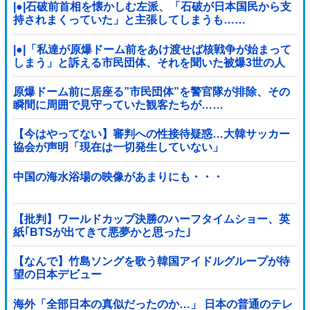
|●|石破前首相を懐かしむ左派、「石破が日本国民から支
持されまくっていた」と主張してしまうも……
|●|「私達が原爆ドーム前をあけ渡せば核戦争が始まって
しまう」と訴える市民団体、それを聞いた被爆3世の人
が……
原爆ドーム前に居座る”市民団体”を警官隊が排除、その
瞬間に周囲で見守っていた観客たちが……
【今はやってない】審判への性接待疑惑…大韓サッカー
協会が声明「現在は一切発生していない」
中国の海水浴場の映像があまりにも・・・
【批判】ワールドカップ決勝のハーフタイムショー、英
紙｢BTSが出てきて悪夢かと思った｣
【なんで】竹島ソングを歌う韓国アイドルグループが待
望の日本デビュー
海外「全部日本の真似だったのか…」 日本の普通のテレ