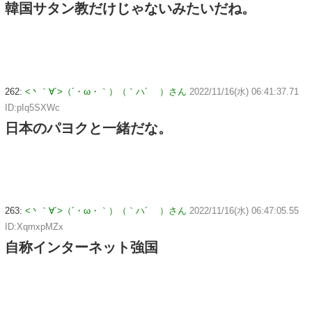
韓国サタン教だけじゃないみたいだね。
262:
<丶｀∀´>（´・ω・｀）（｀ハ´ ）さん
2022/11/16(水) 06:41:37.71
ID:pIq5SXWc
日本のパヨクと一緒だな。
263:
<丶｀∀´>（´・ω・｀）（｀ハ´ ）さん
2022/11/16(水) 06:47:05.55
ID:XqmxpMZx
自称インターネット強国