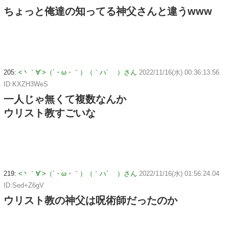
ちょっと俺達の知ってる神父さんと違うwww
205:
<丶｀∀´>（´・ω・｀）（｀ハ´ ）さん
2022/11/16(水) 00:36:13.56
ID:KXZH3WeS
一人じゃ無くて複数なんか
ウリスト教すごいな
219:
<丶｀∀´>（´・ω・｀）（｀ハ´ ）さん
2022/11/16(水) 01:56:24.04
ID:Sed+Z6gV
ウリスト教の神父は呪術師だったのか