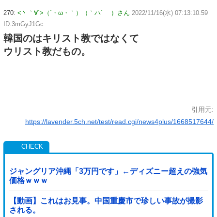
270:
<丶｀∀´>（´・ω・｀）（｀ハ´ ）さん
2022/11/16(水) 07:13:10.59
ID:3mGyJ1Gc
韓国のはキリスト教ではなくて
ウリスト教だもの。
引用元:
https://lavender.5ch.net/test/read.cgi/news4plus/1668517644/
ジャングリア沖縄「3万円です」←ディズニー超えの強気
価格ｗｗｗ
【動画】これはお見事。中国重慶市で珍しい事故が撮影
される。