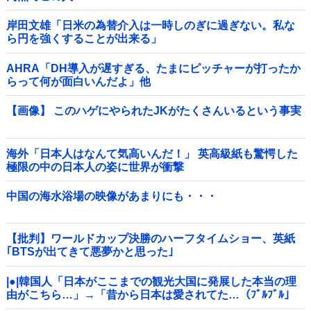
岸田文雄「日米の為替介入は一時しのぎに過ぎない。私な
ら円を強くすることが出来る」
AHRA「DH導入が遅すぎる、たまにピッチャーが打ったか
らって何が面白いんだよ」他
【画像】 このハゲにやられたJKがたくさんいるという事実
海外「日本人はなんて気高いんだ！」 英高級紙も驚愕した
極限の中の日本人の姿に世界が衝撃
中国の海水浴場の映像があまりにも・・・
【批判】ワールドカップ決勝のハーフタイムショー、英紙
｢BTSが出てきて悪夢かと思った｣
|●|韓国人「日本がここまでの観光大国に発展した本当の理
由がこちら…」→「昔から日本は愛されてた…（ﾌﾞﾙﾌﾞﾙ」
＝韓国の反応