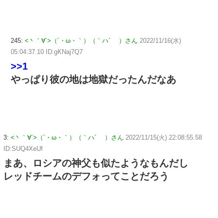
245:
<丶｀∀´>（´・ω・｀）（｀ハ´ ）さん
2022/11/16(水)
05:04:37.10 ID:gKNaj7Q7
>>1
やっぱり彼の地は地獄だったんだなあ
3:
<丶｀∀´>（´・ω・｀）（｀ハ´ ）さん
2022/11/15(火) 22:08:55.58
ID:SUQ4XeUf
まあ、ロシアの神父も似たようなもんだし
レッドチームのデフォってことだろう