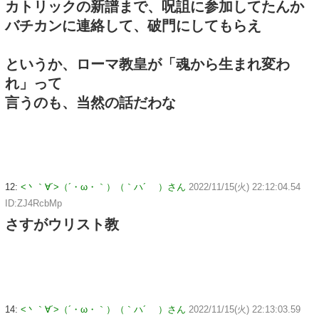
カトリックの新譜まで、呪詛に参加してたんか
バチカンに連絡して、破門にしてもらえ
というか、ローマ教皇が「魂から生まれ変わ
れ」って
言うのも、当然の話だわな
12:
<丶｀∀´>（´・ω・｀）（｀ハ´ ）さん
2022/11/15(火) 22:12:04.54
ID:ZJ4RcbMp
さすがウリスト教
14:
<丶｀∀´>（´・ω・｀）（｀ハ´ ）さん
2022/11/15(火) 22:13:03.59