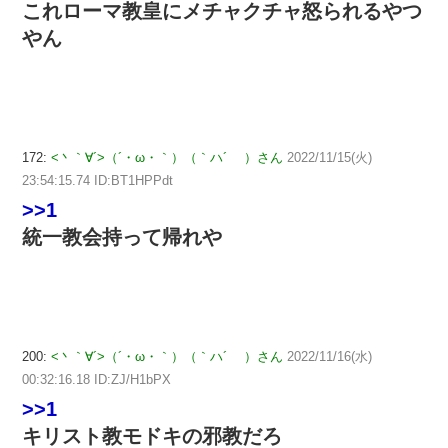
これローマ教皇にメチャクチャ怒られるやつ
やん
172:
<丶｀∀´>（´・ω・｀）（｀ハ´ ）さん
2022/11/15(火)
23:54:15.74 ID:BT1HPPdt
>>1
統一教会持って帰れや
200:
<丶｀∀´>（´・ω・｀）（｀ハ´ ）さん
2022/11/16(水)
00:32:16.18 ID:ZJ/H1bPX
>>1
キリスト教モドキの邪教だろ