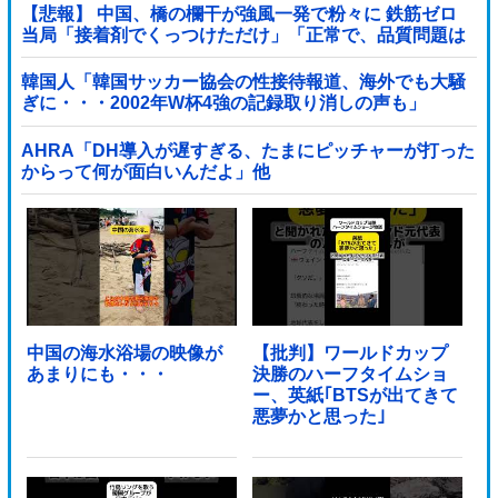
【悲報】 中国、橋の欄干が強風一発で粉々に 鉄筋ゼロ
当局「接着剤でくっつけただけ」「正常で、品質問題は
ない」
韓国人「韓国サッカー協会の性接待報道、海外でも大騒
ぎに・・・2002年W杯4強の記録取り消しの声も」
→「マジで国の恥だ」「2002年まで疑う価値があ...
AHRA「DH導入が遅すぎる、たまにピッチャーが打った
からって何が面白いんだよ」他
中国の海水浴場の映像が
【批判】ワールドカップ
あまりにも・・・
決勝のハーフタイムショ
ー、英紙｢BTSが出てきて
悪夢かと思った｣