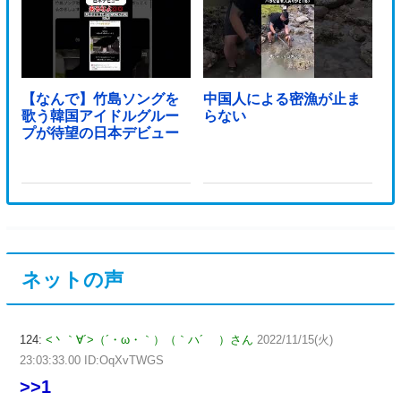
【なんで】竹島ソングを
中国人による密漁が止ま
歌う韓国アイドルグルー
らない
プが待望の日本デビュー
ネットの声
124:
<丶｀∀´>（´・ω・｀）（｀ハ´ ）さん
2022/11/15(火)
23:03:33.00 ID:OqXvTWGS
>>1