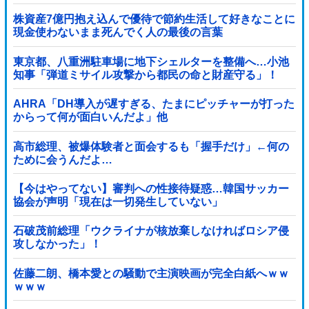
株資産7億円抱え込んで優待で節約生活して好きなことに
現金使わないまま死んでく人の最後の言葉
東京都、八重洲駐車場に地下シェルターを整備へ…小池
知事「弾道ミサイル攻撃から都民の命と財産守る」！
AHRA「DH導入が遅すぎる、たまにピッチャーが打った
からって何が面白いんだよ」他
高市総理、被爆体験者と面会するも「握手だけ」←何の
ために会うんだよ…
【今はやってない】審判への性接待疑惑…韓国サッカー
協会が声明「現在は一切発生していない」
石破茂前総理「ウクライナが核放棄しなければロシア侵
攻しなかった」！
佐藤二朗、橋本愛との騒動で主演映画が完全白紙へｗｗ
ｗｗｗ