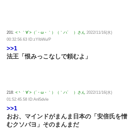
201:
<丶｀∀´>（´・ω・｀）（｀ハ´ ）さん
2022/11/16(水)
00:32:56.63 ID:zYIbWu/P
>>1
法王「恨みっこなしで頼むよ」
218:
<丶｀∀´>（´・ω・｀）（｀ハ´ ）さん
2022/11/16(水)
01:52:45.58 ID:Anl5dvle
>>1
おお、マインドがまんま日本の「安倍氏を憎
むクソパヨ」そのまんまだ