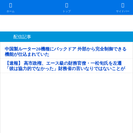
日本第一！ニュース録
ホーム
トップ
サイドバー
配信記事
中国製ルーター20機種にバックドア 外部から完全制御できる
機能が仕込まれていた
【速報】 高市政権、エース級の財務官僚・一松旬氏を左遷
「彼は協力的でなかった」財務省の言いなりではないことが
判明