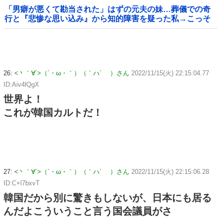
「男癖が悪くて勘当された」はずの元夫の妹…葬儀での奇
行と『悲惨な思い込み』から知的障害を疑った私→こっそ
り病院へ誘導し行政保護させた話
26:
<丶｀∀´>（´・ω・｀）（｀ハ´ ）さん
2022/11/15(火) 22:15:04.77
ID:Aiv4lQgX
世界よ！
これが韓国カルトだ！
27:
<丶｀∀´>（´・ω・｀）（｀ハ´ ）さん
2022/11/15(火) 22:15:06.28
ID:C+l7bxvT
韓国だから別に驚きもしないが、日本にも居る
んだよこういうこと言う国会議員がさ