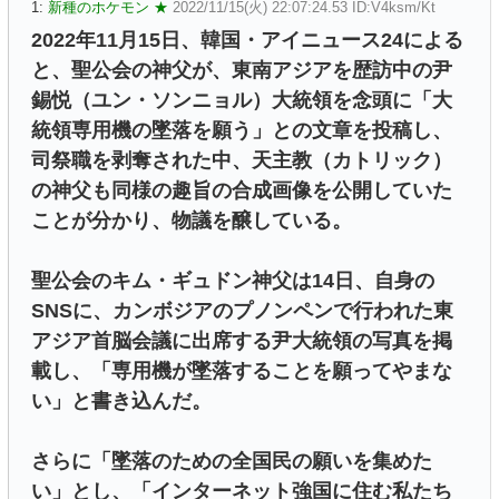
1:
新種のホケモン ★
2022/11/15(火) 22:07:24.53 ID:V4ksm/Kt
2022年11月15日、韓国・アイニュース24による
と、聖公会の神父が、東南アジアを歴訪中の尹
錫悦（ユン・ソンニョル）大統領を念頭に「大
統領専用機の墜落を願う」との文章を投稿し、
司祭職を剥奪された中、天主教（カトリック）
の神父も同様の趣旨の合成画像を公開していた
ことが分かり、物議を醸している。
聖公会のキム・ギュドン神父は14日、自身の
SNSに、カンボジアのプノンペンで行われた東
アジア首脳会議に出席する尹大統領の写真を掲
載し、「専用機が墜落することを願ってやまな
い」と書き込んだ。
さらに「墜落のための全国民の願いを集めた
い」とし、「インターネット強国に住む私たち