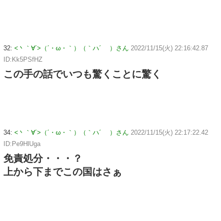
32:
<丶｀∀´>（´・ω・｀）（｀ハ´ ）さん
2022/11/15(火) 22:16:42.87
ID:Kk5PSfHZ
この手の話でいつも驚くことに驚く
34:
<丶｀∀´>（´・ω・｀）（｀ハ´ ）さん
2022/11/15(火) 22:17:22.42
ID:Pe9HlUga
免責処分・・・？
上から下までこの国はさぁ