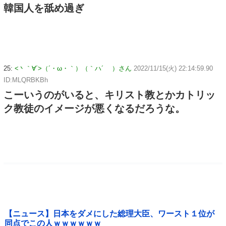
韓国人を舐め過ぎ
25:
<丶｀∀´>（´・ω・｀）（｀ハ´ ）さん
2022/11/15(火) 22:14:59.90
ID:MLQRBKBh
こーいうのがいると、キリスト教とかカトリッ
ク教徒のイメージが悪くなるだろうな。
【ニュース】日本をダメにした総理大臣、ワースト１位が
同点でこの人ｗｗｗｗｗｗ