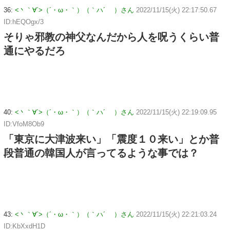
36:
<丶｀∀´>（´・ω・｀）（｀ハ´ ）さん
2022/11/15(火) 22:17:50.67
ID:hEQOgx/3
そりゃ邪教の神父なんだから人を呪うくらい普
通にやるだろ
40:
<丶｀∀´>（´・ω・｀）（｀ハ´ ）さん
2022/11/15(火) 22:19:09.95
ID:VfoM8Ob9
「東京に大津波来い」「震度１０来い」とか普
段普通の韓国人が言ってるような事では？
43:
<丶｀∀´>（´・ω・｀）（｀ハ´ ）さん
2022/11/15(火) 22:21:03.24
ID:KbXxdH1D