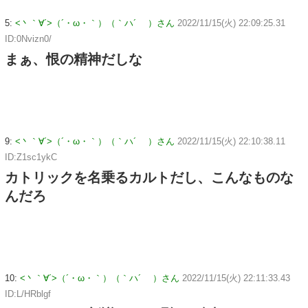
5:
<丶｀∀´>（´・ω・｀）（｀ハ´ ）さん
2022/11/15(火) 22:09:25.31
ID:0Nvizn0/
まぁ、恨の精神だしな
9:
<丶｀∀´>（´・ω・｀）（｀ハ´ ）さん
2022/11/15(火) 22:10:38.11
ID:Z1sc1ykC
カトリックを名乗るカルトだし、こんなものな
んだろ
10:
<丶｀∀´>（´・ω・｀）（｀ハ´ ）さん
2022/11/15(火) 22:11:33.43
ID:L/HRblgf