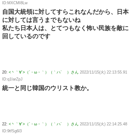
ID:MXCMI8Lw
自国大統領に対してすらこれなんだから、日本
に対しては言うまでもないね
私たち日本人は、とてつもなく怖い民族を敵に
回しているのです
20:
<丶｀∀´>（´・ω・｀）（｀ハ´ ）さん
2022/11/15(火) 22:13:55.91
ID:q1IarZpJ
統一と同じ韓国のウリスト教か。
22:
<丶｀∀´>（´・ω・｀）（｀ハ´ ）さん
2022/11/15(火) 22:14:25.48
ID:9tfSg6l3