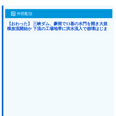
外部配信
【おわった】 三峡ダム、豪雨で13基の水門を開き大規
模放流開始か 下流の工場地帯に洪水流入で崩壊はじま
る