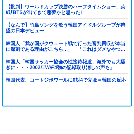
【批判】ワールドカップ決勝のハーフタイムショー、英
紙｢BTSが出てきて悪夢かと思った｣
【なんで】竹島ソングを歌う韓国アイドルグループが待
望の日本デビュー
韓国人「我が国がクウェート戦で行った審判買収が本当
に深刻である理由がこちら…」→「これはダメなやつ…
（ブルブル」＝韓国の反応
韓国人「韓国サッカー協会の性接待報道、海外でも大騒
ぎに・・・2002年W杯4強の記録取り消しの声も」
→「マジで国の恥だ」「2002年まで疑う価値がある」
「国民や国が築いた国格をサッカー選手が足で蹴り飛ば
韓国代表、コートジボワールに0対4で完敗＝韓国の反応
すね」