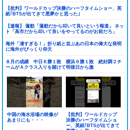
【批判】ワールドカップ決勝のハーフタイムショー、英
紙｢BTSが出てきて悪夢かと思った｣
【速報】 蓮舫「蓮舫だから叩いて良いという報道」 ネッ
ト「高市だから叩いて良いをやってるのがお前だろ」
海外「凄すぎる！」折り紙と並ぶあの日本の偉大な発明
に海外がびっくり仰天
８月の成績 中日６勝１敗 横浜６勝１敗 絶好調２チ
ームがＡクラス入りを賭けて明後日から激
突！！！！！！！！！他
中国の海水浴場の映像が
【批判】ワールドカップ
あまりにも・・・
決勝のハーフタイムショ
ー、英紙｢BTSが出てきて