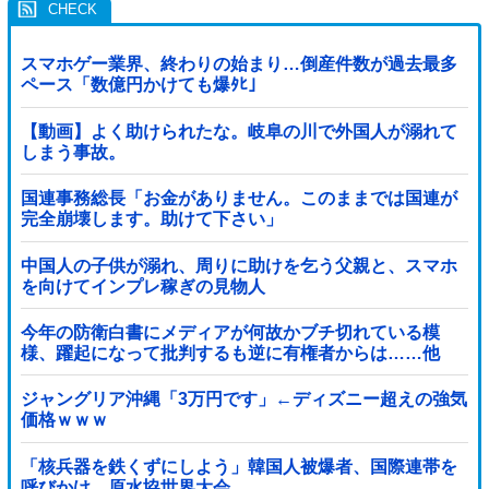
スマホゲー業界、終わりの始まり…倒産件数が過去最多
ペース「数億円かけても爆ﾀﾋ」
【動画】よく助けられたな。岐阜の川で外国人が溺れて
しまう事故。
国連事務総長「お金がありません。このままでは国連が
完全崩壊します。助けて下さい」
中国人の子供が溺れ、周りに助けを乞う父親と、スマホ
を向けてインプレ稼ぎの見物人
今年の防衛白書にメディアが何故かブチ切れている模
様、躍起になって批判するも逆に有権者からは……他
ジャングリア沖縄「3万円です」←ディズニー超えの強気
価格ｗｗｗ
「核兵器を鉄くずにしよう」韓国人被爆者、国際連帯を
呼びかけ 原水協世界大会