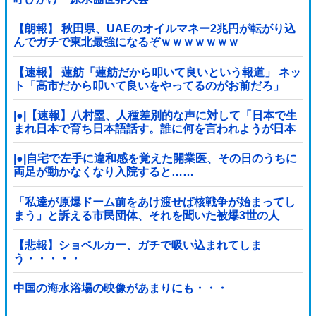
【朗報】 秋田県、UAEのオイルマネー2兆円が転がり込
んでガチで東北最強になるぞｗｗｗｗｗｗｗ
【速報】 蓮舫「蓮舫だから叩いて良いという報道」 ネッ
ト「高市だから叩いて良いをやってるのがお前だろ」
|●|【速報】八村塁、人種差別的な声に対して「日本で生
まれ日本で育ち日本語話す。誰に何を言われようが日本
人、日本人であるプライドがある」
|●|自宅で左手に違和感を覚えた開業医、その日のうちに
両足が動かなくなり入院すると……
「私達が原爆ドーム前をあけ渡せば核戦争が始まってし
まう」と訴える市民団体、それを聞いた被爆3世の人
が……
【悲報】ショベルカー、ガチで吸い込まれてしま
う・・・・・
中国の海水浴場の映像があまりにも・・・