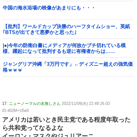
中国の海水浴場の映像があまりにも・・・
【批判】ワールドカップ決勝のハーフタイムショー、英紙
｢BTSが出てきて悪夢かと思った｣
|●|今年の防衛白書にメディアが何故かブチ切れている模
様、躍起になって批判するも逆に有権者からは……
ジャングリア沖縄「3万円です」←ディズニー超えの強気価
格ｗｗｗ
17:
ニューノーマルの名無しさん
2022/11/09(水) 22:49:26.03
ID:402M+U5e0
アメリカは若いとき民主党である程度年取った
ら共和党ってなるよな
イーロン・マスクやジュリアーニ