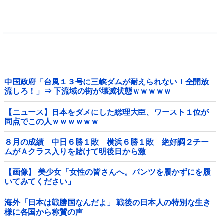
中国政府「台風１３号に三峡ダムが耐えられない！全開放
流しろ！」⇒ 下流域の街が壊滅状態ｗｗｗｗｗ
【ニュース】日本をダメにした総理大臣、ワースト１位が
同点でこの人ｗｗｗｗｗｗ
８月の成績 中日６勝１敗 横浜６勝１敗 絶好調２チー
ムがＡクラス入りを賭けて明後日から激
突！！！！！！！！！他
【画像】 美少女「女性の皆さんへ。パンツを履かずにを履
いてみてください」
海外「日本は戦勝国なんだよ」 戦後の日本人の特別な生き
様に各国から称賛の声