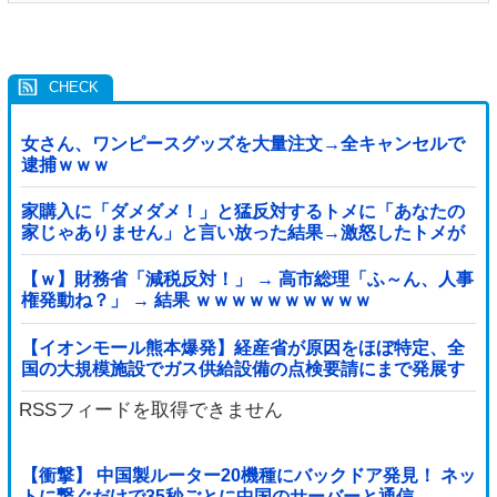
女さん、ワンピースグッズを大量注文→全キャンセルで
逮捕ｗｗｗ
家購入に「ダメダメ！」と猛反対するトメに「あなたの
家じゃありません」と言い放った結果→激怒したトメが
自ら〇〇を口にして最高の展開へｗｗｗｗｗｗ
【ｗ】財務省「減税反対！」 → 高市総理「ふ～ん、人事
権発動ね？」 → 結果 ｗｗｗｗｗｗｗｗｗｗ
【イオンモール熊本爆発】経産省が原因をほぼ特定、全
国の大規模施設でガス供給設備の点検要請にまで発展す
る事態に・・・【PICKUP】
RSSフィードを取得できません
【衝撃】 中国製ルーター20機種にバックドア発見！ ネッ
トに繋ぐだけで35秒ごとに中国のサーバーと通信