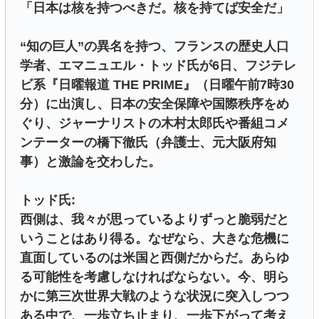
「日本は核を持つべきだ。核を持てば安全だ」
“知の巨人”の異名を持つ、フランスの歴史人口
学者、エマニュエル・トッド氏が6日、フジテレ
ビ系『日曜報道 THE PRIME』（日曜午前7時30
分）に出演し、日本の安全保障や国際秩序をめ
ぐり、ジャーナリストの木村太郎氏や番組コメ
ンテーターの橋下徹氏（弁護士、元大阪府知
事）と激論を交わした。
トッド氏:
西側は、我々が思っているよりずっと脆弱だと
いうことはあり得る。なぜなら、大きな危機に
直面しているのは米国と西側だからだ。あらゆ
る可能性を考慮しなければならない。今、明ら
かに第三次世界大戦のような状況に突入しつつ
ある中で、一歩立ち止まり、一歩下がって考え