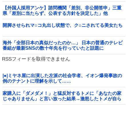
【外国人採用アンケ】諮問機関「差別、非公開答申」三重
県「差別に当たらず、公表する方針を決定した」他
開脚させられマ○コ丸出し状態で、ク○ニされてる美女たち
海外「全部日本の真似だったのか…」 日本の普通のテレビ
番組が最新SNSの数十年先を行っていたと話題に
RSSフィードを取得できません
|●|ミヤネ屋に出演した左派の社会学者、イオン爆発事故の
例のテナントに理解を示して……
家購入に「ダメダメ！」と猛反対するトメに「あなたの家
じゃありません」と言い放った結果→激怒したトメが自ら
〇〇を口にして最高の展開へｗｗｗｗｗｗ