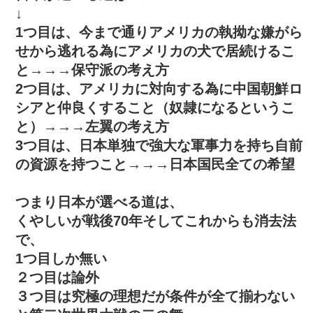
↓
1つ目は、今まで通りアメリカの執拗な嫌がら
せから逃れる為にアメリカの犬で居続けるこ
と→→→保守派の考え方
2つ目は、アメリカに対向する為に中国朝鮮ロ
シアと仲良くすること（奴隷になるというこ
と）→→→左翼の考え方
3つ目は、日本単独で強大な軍事力を持ち自前
の資源を持つこと→→→日本国民全ての希望
つまり日本が選べる道は、
くやしいが戦後70年そしてこれからも消去法
で、
1つ目しか無い
２つ目は論外
３つ目は究極の理想だが条件が全て揃わない