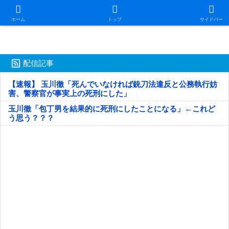
日本第一！ニュース録
ホーム
トップ
サイドバー
配信記事
【速報】 玉川徹「死んでいなければ銃刀法違反と公務執行妨
害、警察官が事実上の死刑にした」
玉川徹「包丁男を結果的に死刑にしたことになる」←これど
う思う？？？