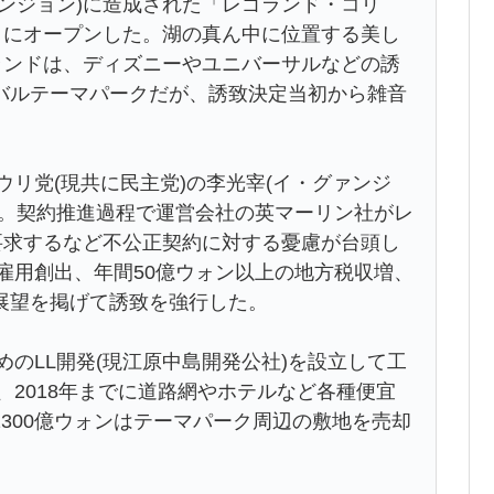
ンジョン)に造成された「レゴランド・コリ
目にオープンした。湖の真ん中に位置する美し
ランドは、ディズニーやユニバーサルなどの誘
バルテーマパークだが、誘致決定当初から雑音
ウリ党(現共に民主党)の李光宰(イ・グァンジ
た。契約推進過程で運営会社の英マーリン社がレ
要求するなど不公正契約に対する憂慮が台頭し
の雇用創出、年間50億ウォン以上の地方税収増、
展望を掲げて誘致を強行した。
めのLL開発(現江原中島開発公社)を設立して工
、2018年までに道路網やホテルなど各種便宜
300億ウォンはテーマパーク周辺の敷地を売却