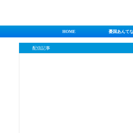
日本第一！ニュース録
HOME
憂国あんて
配信記事