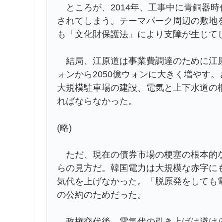
ところが、2014年、工事中に青銅器
されてしまう。テーマパーク周辺の敷地
も「文化財保護法」により支障が生じて
結局、江原道は事業費調達のために江原
ォンから2050億ウォンに大きく増やす
大規模駐車場の建設、電気と上下水道の
ればならなかった。
(略)
ただ、現在の債券市場の梗塞の根本的な
らの見方だ。韓国電力は大規模な赤字に
気代を上げなかった。「脱原発をしても
の公約のためだった。
政権交代後、電気代の引き上げは避けら