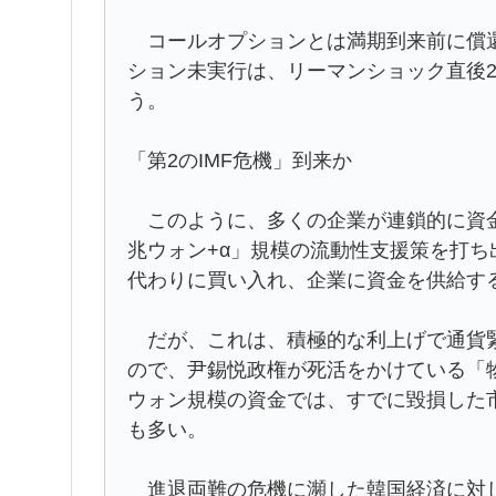
コールオプションとは満期到来前に償還
ション未実行は、リーマンショック直後2
う。
「第2のIMF危機」到来か
このように、多くの企業が連鎖的に資金
兆ウォン+α」規模の流動性支援策を打ち
代わりに買い入れ、企業に資金を供給す
だが、これは、積極的な利上げで通貨緊
ので、尹錫悦政権が死活をかけている「
ウォン規模の資金では、すでに毀損した
も多い。
進退両難の危機に瀕した韓国経済に対し