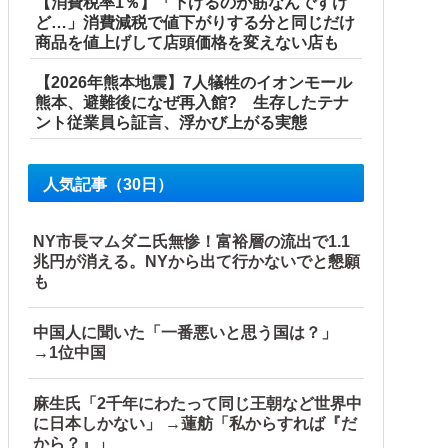
【消費税率1％】「下げるのが筋なんですけ
ど…」消費減税で値下がりする分と同じだけ
商品を値上げして店頭価格を変えない店も
【2026年熊本地震】7人犠牲のイオンモール
熊本、避難後になぜ再入館? 生存したテナ
ント従業員ら証言、浮かび上がる実態
人気記事（30日）
NY市長マムダニ氏無惨！富裕層の流出で1.1
兆円が消える。NYから出て行かないでと懇願
も
中国人に聞いた「一番悪いと思う国は？」
→1位中国
麻生氏「2千年にわたって同じ王朝など世界中
に日本しかない」 →蓮舫「私からすれば『だ
から？』」