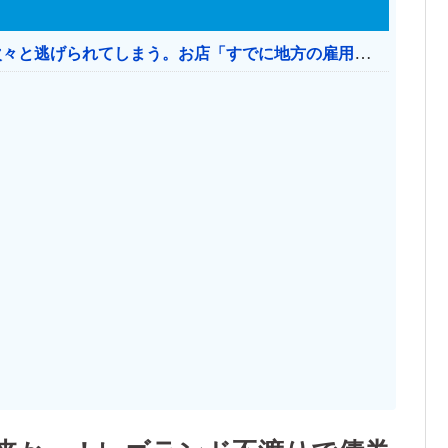
日本のお店、時給1500円でもミャンマー人に次々と逃げられてしまう。お店「すでに地方の雇用は崩壊」