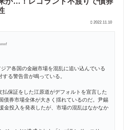
到来か…！レゴランド不渡りで債券
性
2022.11.10
owwf
アジア各国の金融市場を混乱に追い込んでいる
対する警告音が鳴っている。
払保証をした江原道がデフォルトを宣言した
韓国債券市場全体が大きく揺れているのだ。尹錫
支援金投入を発表したが、市場の混乱はなかなか