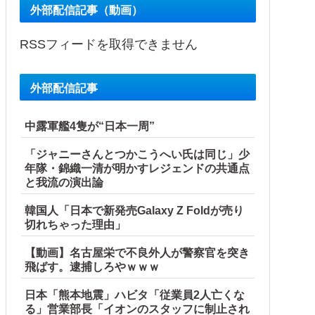
外部配信記事（動画）
RSSフィードを取得できません
外部配信記事
中露軍艦4隻が“日本一周”
「ジャニーさんとつかこうへい氏は同じ」少
年隊・錦織一清が明かすレジェンドの共通点
と我流の演出論
韓国人「日本で新発売Galaxy Z Foldが売り
切れちゃった理由」
【動画】名古屋栄で不良外人が警察官を突き
飛ばす。逮捕しろやｗｗｗ
日本「熊本地震」ハビタ「従業員2人亡くな
る」営業部長「イオンのスタッフに制止され