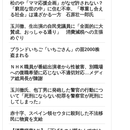
松のや「ママ応援企画」がなぜ許されない？
「窮屈な世の中」に住む不幸、「尊重し合え
る社会」は遠ざかる一方 石原壮一郎氏
玉川徹、生出演の自民党議員に「全面的に大
賛成、おっしゃる通り」 消費減税への主張
めぐり
ブランドいちご「いちごさん」の苗2000株
盗まれる
ＮＨＫ職員が番組出演者から性被害、別職場
への復職希望に応じない不適切対応…メディ
ア総局長が陳謝
玉川徹氏、包丁男に発砲した警官の行動につ
いて「死刑にならない犯罪を警察官が死刑に
してしまった」
赤十字、スペイン領セウタに殺到した不法移
民に物資を支給