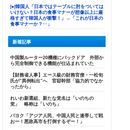
|●|韓国人「日本ではテーブルに肘をついては
いけない？日本の食事マナーが想像以上に厳
格すぎて韓国人が衝撃！」→「これが日本の
食事マナーか？‥」
新着記事
中国製ルーター20機種にバックドア 外部か
ら完全制御できる機能が仕込まれていた
【財務省人事】エース級の財務官僚・一松旬
氏が”異例転出”へ 官邸幹部「協力的でなか
ったから」
れいわ新選組、新たな党名は「いのちの
党」 略称は「いのち」
パヨク「アジア人民、中国人民と連帯して戦
おー！悪政高市を打倒するぞー！」