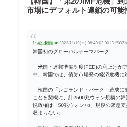
【韓国】「第2のIMF危機」
市場にデフォルト連鎖の可能
1:
昆虫図鑑 ★
2022/11/10(木) 08:40:02.00 ID:fSOZ
韓国初のグローバルテーマパーク
米国・連邦準備制度(FED)の利上げが
中、韓国では、債券市場発の経済危機に
韓国の「レゴランド・パーク」造成に支
ことを契機に、計2500兆ウォン規模の
悦政権は「50兆ウォン+α」規模の緊急
収まらない。