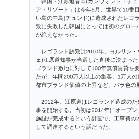
韓国・江原道春田(カンウォンド・チュ
ア・リゾート」は今年5月、世界で10番
い島の中島(チュンド)に造成されたレゴ
致に失敗した韓国にとっては初のグロー
が絶えなかった。
レゴランド誘致は2010年、ヨルリン・
ェ)江原道知事が当選した直後に決まっ
ゴランド敷地に対して100年無償賃貸を
たが、年間200万人以上の集客、1万人
都市ブランド価値の上昇など、バラ色の
2012年、江原道はレゴランド造成のた
事を開始する。当初は2014年にオープン
施設が完成するという計画で、工事費の2
して調達するという話だった。