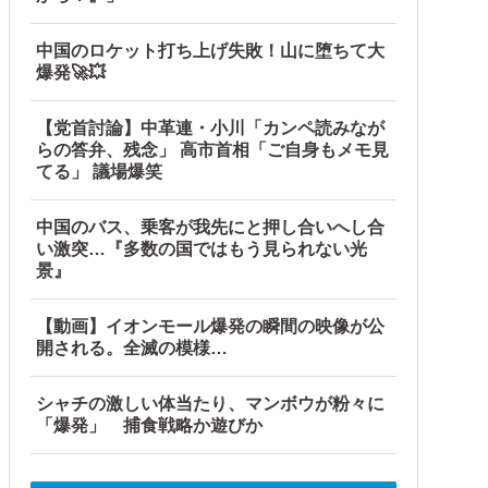
中国のロケット打ち上げ失敗！山に堕ちて大
爆発🚀💥
【党首討論】中革連・小川「カンペ読みなが
らの答弁、残念」 高市首相「ご自身もメモ見
てる」 議場爆笑
中国のバス、乗客が我先にと押し合いへし合
い激突…『多数の国ではもう見られない光
景』
【動画】イオンモール爆発の瞬間の映像が公
開される。全滅の模様…
シャチの激しい体当たり、マンボウが粉々に
「爆発」 捕食戦略か遊びか