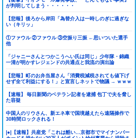
が判明してしまう・・・・・・
【悲報】後ろから岸田「為替介入は一時しのぎに過ぎな
い（キリッ」
①ファウル ②ファウル ③空振り三振 ←思いついた選手
他
「ジャニーさんとつかこうへい氏は同じ」少年隊・錦織
一清が明かすレジェンドの共通点と我流の演出論
【悲報】町のお弁当屋さん「消費税減税されても値下げ
せず全て利益にする！」と宣言しネットで物議 → ｗｗｗ
ｗｗｗｗｗｗｗｗｗｗｗ
【速報】 毎日新聞のベテラン記者を逮捕 包丁で夫を脅し
た容疑
中国人のリウさん、新エネ車で国境越えたら遠隔操作で
30時間ロックされる！
|●|【速報】共産党「これは酷い…京都市でマイナンバー