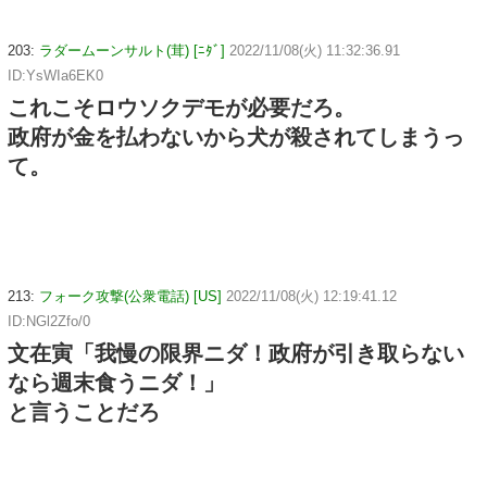
203:
ラダームーンサルト(茸) [ﾆﾀﾞ]
2022/11/08(火) 11:32:36.91
ID:YsWIa6EK0
これこそロウソクデモが必要だろ。
政府が金を払わないから犬が殺されてしまうっ
て。
213:
フォーク攻撃(公衆電話) [US]
2022/11/08(火) 12:19:41.12
ID:NGl2Zfo/0
文在寅「我慢の限界ニダ！政府が引き取らない
なら週末食うニダ！」
と言うことだろ