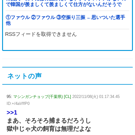
で韓国が羨ましくて羨ましくて仕方がないんだそうで
す」
①ファウル ②ファウル ③空振り三振 ←思いついた選手
他
RSSフィードを取得できません
ネットの声
95:
マシンガンチョップ(千葉県) [CL]
2022/11/08(火) 01:17:34.45
ID:+/4aVffP0
>>1
まあ、そろそろ捕まるだろうし
獄中じゃ犬の飼育は無理だよな