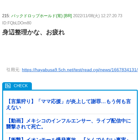
215:
バックドロップホールド(茸) [BR]
2022/11/08(火) 12:27:20.73
ID:FQbLDOm80
身辺整理かな、お疲れ
引用元:
https://hayabusa9.5ch.net/test/read.cgi/news/1667834131/
【言葉狩り】「ママ応援」が炎上して謝罪…もう何も言
えない
【動画】メキシコのインフルエンサー、ライブ配信中に
襲撃されて死亡。
【衝撃】イオンモール爆発事故、『とんでもない事実』