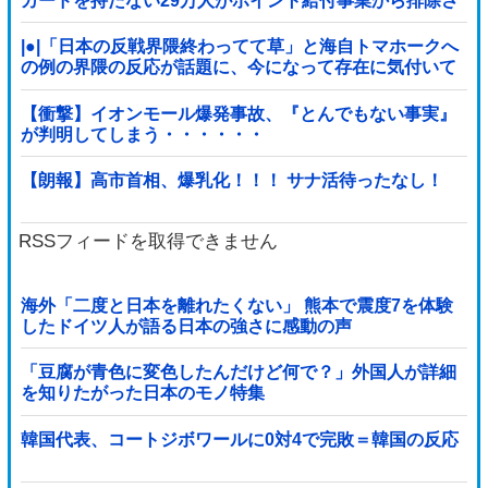
カードを持たない29万人がポイント給付事業から排除さ
れた」
|●|「日本の反戦界隈終わってて草」と海自トマホークへ
の例の界隈の反応が話題に、今になって存在に気付いて
しまった結果……
【衝撃】イオンモール爆発事故、『とんでもない事実』
が判明してしまう・・・・・・
【朗報】高市首相、爆乳化！！！ サナ活待ったなし！
RSSフィードを取得できません
海外「二度と日本を離れたくない」 熊本で震度7を体験
したドイツ人が語る日本の強さに感動の声
「豆腐が青色に変色したんだけど何で？」外国人が詳細
を知りたがった日本のモノ特集
韓国代表、コートジボワールに0対4で完敗＝韓国の反応