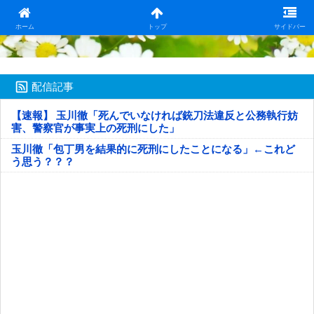
日本第一！ニュース録
ホーム
トップ
サイドバー
配信記事
【速報】 玉川徹「死んでいなければ銃刀法違反と公務執行妨
害、警察官が事実上の死刑にした」
玉川徹「包丁男を結果的に死刑にしたことになる」←これど
う思う？？？