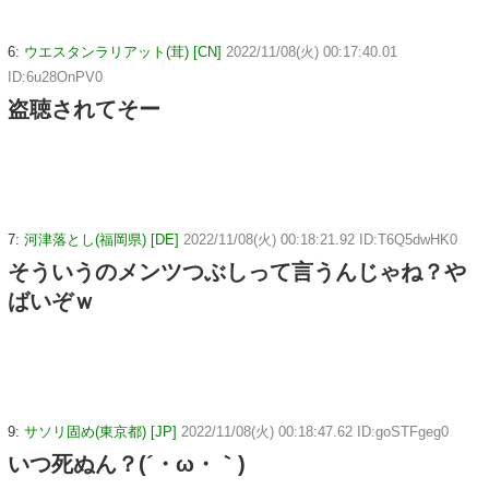
6:
ウエスタンラリアット(茸) [CN]
2022/11/08(火) 00:17:40.01
ID:6u28OnPV0
盗聴されてそー
7:
河津落とし(福岡県) [DE]
2022/11/08(火) 00:18:21.92 ID:T6Q5dwHK0
そういうのメンツつぶしって言うんじゃね？や
ばいぞｗ
9:
サソリ固め(東京都) [JP]
2022/11/08(火) 00:18:47.62 ID:goSTFgeg0
いつ死ぬん？(´・ω・｀)