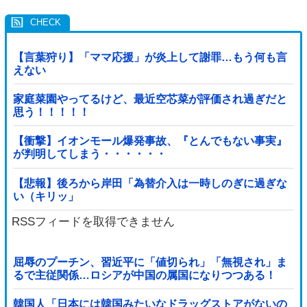
【言葉狩り】「ママ応援」が炎上して謝罪…もう何も言
えない
家庭菜園やってるけど、最近空芯菜が評価され過ぎだと
思う！！！！！
【衝撃】イオンモール爆発事故、『とんでもない事実』
が判明してしまう・・・・・・
【悲報】後ろから岸田「為替介入は一時しのぎに過ぎな
い（キリッ」
RSSフィードを取得できません
屈辱のプーチン、習近平に「値切られ」「無視され」ま
るで主従関係…ロシアが中国の属国になりつつある！
韓国人「日本には韓国みたいなドラッグストアがないの