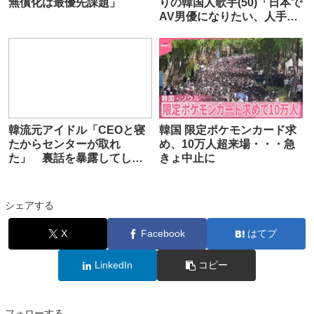
無償化は最優先課題」
りの韓国人歌手(50)「日本で
AV男優になりたい、人手不
足と聞いた」
韓流元アイドル「CEOと寝
韓国 限定ポケモンカード求
たからセンターが取れ
め、10万人超来場・・・急
た」 裏話を暴露してしま
きょ中止に
いアイドル業界騒然
シェアする
X
Facebook
はてブ
LinkedIn
コピー
フォローする