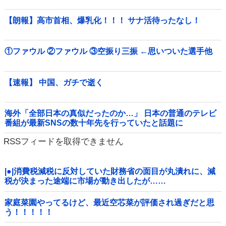
【朗報】高市首相、爆乳化！！！ サナ活待ったなし！
①ファウル ②ファウル ③空振り三振 ←思いついた選手他
【速報】 中国、ガチで逝く
海外「全部日本の真似だったのか…」 日本の普通のテレビ
番組が最新SNSの数十年先を行っていたと話題に
RSSフィードを取得できません
|●|消費税減税に反対していた財務省の面目が丸潰れに、減
税が決まった途端に市場が動き出したが……
家庭菜園やってるけど、最近空芯菜が評価され過ぎだと思
う！！！！！