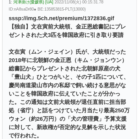
1:
河津掛け(愛媛県) [UA]
2022/11/08(火) 00:15:31.78
ID:nA8saDr80● BE:135853815-PLT(13000)
sssp://img.5ch.net/premium/1372836.gif
【独自】文在寅前大統領、金正恩総書記にプレ
ゼントされた犬3匹を韓国政府に引き取り要請
文在寅（ムン・ジェイン）氏が、大統領だった
2018年に北朝鮮の金正恩（キム・ジョンウン）
総書記からプレゼントされた北朝鮮原産の犬
「豊山犬」ひとつがいと、その子1匹について、
慶尚南道梁山市内の私邸で飼い続ける意思がな
いことを韓国政府に伝えていたことが分かっ
た。この通知は文前大統領が退任直前に担当部
処（省庁）と話をつけていた月当たり最高250万
ウォン（約26万円）の「犬の管理費」予算支援
に対して、新政権が否定的な見解を示した状況
で行われた。