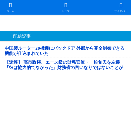
日本第一！ニュース録
ホーム
トップ
サイドバー
配信記事
中国製ルーター20機種にバックドア 外部から完全制御できる
機能が仕込まれていた
【速報】 高市政権、エース級の財務官僚・一松旬氏を左遷
「彼は協力的でなかった」財務省の言いなりではないことが
判明