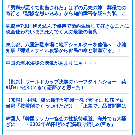
「男癖が悪くて勘当された」はずの元夫の妹…葬儀での
奇行と『悲惨な思い込み』から知的障害を疑った私→こ
っそり病院へ誘導し行政保護させた話
株資産7億円抱え込んで優待で節約生活して好きなことに
現金使わないまま死んでく人の最後の言葉
東京都、八重洲駐車場に地下シェルターを整備へ…小池
知事「弾道ミサイル攻撃から都民の命と財産守る」！
中国の海水浴場の映像があまりにも・・・
【批判】ワールドカップ決勝のハーフタイムショー、英
紙｢BTSが出てきて悪夢かと思った｣
【悲報】 中国、橋の欄干が強風一発で粉々に 鉄筋ゼロ
当局「接着剤でくっつけただけ」「正常で、品質問題は
ない」
韓国人「韓国サッカー協会の性接待報道、海外でも大騒
ぎに・・・2002年W杯4強の記録取り消しの声も」
→「マジで国の恥だ」「2002年まで疑う価値があ...