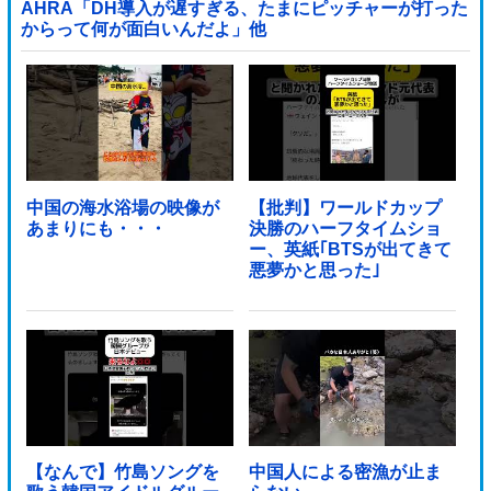
AHRA「DH導入が遅すぎる、たまにピッチャーが打った
からって何が面白いんだよ」他
中国の海水浴場の映像が
【批判】ワールドカップ
あまりにも・・・
決勝のハーフタイムショ
ー、英紙｢BTSが出てきて
悪夢かと思った｣
【なんで】竹島ソングを
中国人による密漁が止ま