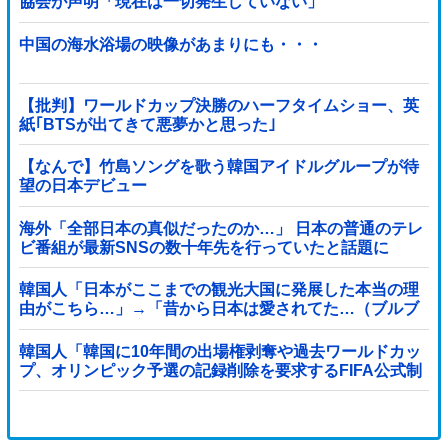
協会が声明「現在は一切発生していない」
中国の海水浴場の映像があまりにも・・・
【批判】ワールドカップ決勝のハーフタイムショー、英
紙｢BTSが出てきて悪夢かと思った｣
【なんで】竹島ソングを歌う韓国アイドルグループが待
望の日本デビュー
海外「全部日本の真似だったのか…」 日本の普通のテレ
ビ番組が最新SNSの数十年先を行っていたと話題に
韓国人「日本がここまでの観光大国に発展した本当の理
由がこちら…」→「昔から日本は愛されてた…（ブルブ
ル」＝韓国の反応
韓国人「韓国に10年間の出場権剥奪や過去ワールドカッ
プ、オリンピック予選の記録削除を要求するFIFA公式制
裁を海外メディアが報道！」