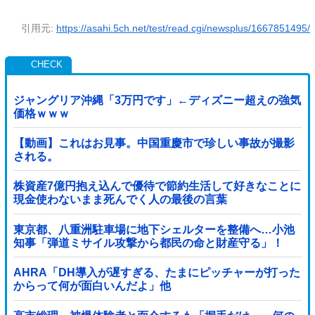
引用元:
https://asahi.5ch.net/test/read.cgi/newsplus/1667851495/
ジャングリア沖縄「3万円です」←ディズニー超えの強気
価格ｗｗｗ
【動画】これはお見事。中国重慶市で珍しい事故が撮影
される。
株資産7億円抱え込んで優待で節約生活して好きなことに
現金使わないまま死んでく人の最後の言葉
東京都、八重洲駐車場に地下シェルターを整備へ…小池
知事「弾道ミサイル攻撃から都民の命と財産守る」！
AHRA「DH導入が遅すぎる、たまにピッチャーが打った
からって何が面白いんだよ」他