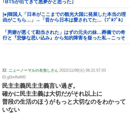
｢BTSが出てきて悪夢かと思った｣
|●|韓国人「日本がここまでの観光大国に発展した本当の理
由がこちら…」→「昔から日本は愛されてた…（ﾌﾞﾙﾌﾞﾙ」
＝韓国の反応
「男癖が悪くて勘当された」はずの元夫の妹…葬儀での奇
行と『悲惨な思い込み』から知的障害を疑った私→こっそ
り病院へ誘導し行政保護させた話
32:
ニューノーマルの名無しさん
2022/11/08(火) 06:21:57.03
ID:gDmffelM0
民主主義民主主義言い過ぎ。
確かに民主主義は大切だがそれ以上に
普段の生活のほうがもっと大切なのをわかって
いない