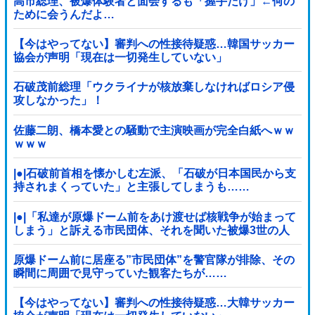
高市総理、被爆体験者と面会するも「握手だけ」←何の
ために会うんだよ…
【今はやってない】審判への性接待疑惑…韓国サッカー
協会が声明「現在は一切発生していない」
石破茂前総理「ウクライナが核放棄しなければロシア侵
攻しなかった」！
佐藤二朗、橋本愛との騒動で主演映画が完全白紙へｗｗ
ｗｗｗ
|●|石破前首相を懐かしむ左派、「石破が日本国民から支
持されまくっていた」と主張してしまうも……
|●|「私達が原爆ドーム前をあけ渡せば核戦争が始まって
しまう」と訴える市民団体、それを聞いた被爆3世の人
が……
原爆ドーム前に居座る”市民団体”を警官隊が排除、その
瞬間に周囲で見守っていた観客たちが……
【今はやってない】審判への性接待疑惑…大韓サッカー