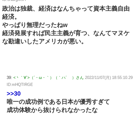
政治は独裁、経済はなんちゃって資本主義自由
経済。
やっぱり無理だったねw
経済発展すれば民主主義が育つ、なんてマヌケ
な勘違いしたアメリカが悪い。
39:
<丶｀∀´>（´・ω・｀）（｀ハ´ ）さん
2022/11/07(月) 18:55:10.29
ID:mHQTIRGE
>>30
唯一の成功例である日本が優秀すぎて
成功体験から抜けられなかったな