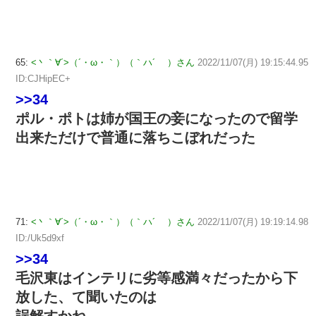
65:
<丶｀∀´>（´・ω・｀）（｀ハ´ ）さん
2022/11/07(月) 19:15:44.95
ID:CJHipEC+
>>34
ポル・ポトは姉が国王の妾になったので留学
出来ただけで普通に落ちこぼれだった
71:
<丶｀∀´>（´・ω・｀）（｀ハ´ ）さん
2022/11/07(月) 19:19:14.98
ID:/Uk5d9xf
>>34
毛沢東はインテリに劣等感満々だったから下
放した、て聞いたのは
誤解すかね