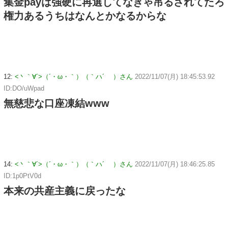
集金payは強硬に再選してなきゃ吊るされてたろ
権力あるうちはなんとかなるからな
12:
<丶｀∀´>（´・ω・｀）（｀ハ´ ）さん
2022/11/07(月) 18:45:53.92
ID:DO/uWpad
無慈悲な口座凍結www
14:
<丶｀∀´>（´・ω・｀）（｀ハ´ ）さん
2022/11/07(月) 18:46:25.85
ID:1p0PtV0d
本来の共産主義に戻ったな