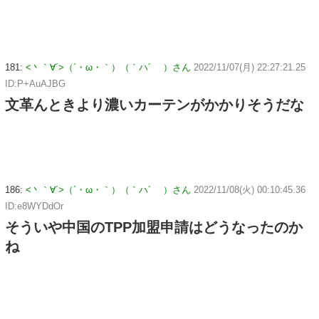
181:
<丶｀∀´>（´・ω・｀）（｀ハ´ ）さん
2022/11/07(月) 22:27:21.25
ID:P+AuAJBG
文革んときより濃いカーテンがかかりそうだな
186:
<丶｀∀´>（´・ω・｀）（｀ハ´ ）さん
2022/11/08(火) 00:10:45.36
ID:e8WYDdOr
そういや中国のTPP加盟申請はどうなったのか
ね