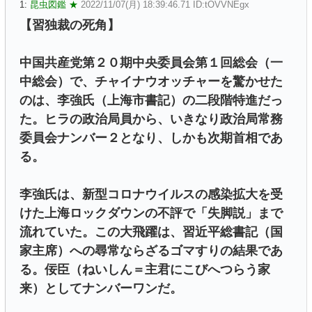
1:
昆虫図鑑 ★
2022/11/07(月) 18:39:46.71 ID:tOVVNEgx
【習独裁の死角】
中国共産党第２０期中央委員会第１回総会（一
中総会）で、チャイナウオッチャーを驚かせた
のは、李強氏（上海市書記）の二段階特進だっ
た。ヒラの政治局員から、いきなり政治局常務
委員会ナンバー２となり、しかも次期首相であ
る。
李強氏は、新型コロナウイルスの感染拡大を受
けた上海ロックダウンの不評で「失脚説」まで
流れていた。この大飛躍は、習近平総書記（国
家主席）への尋常ならざるゴマすりの結果であ
る。佞臣（ねいしん＝主君にこびへつらう家
来）としてナンバーワンだ。