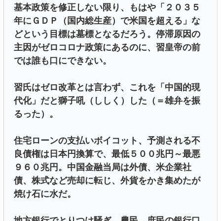
基本政策を修正しない限り、もはや「２０３５
年にＧＤＰ（国内総生産）で米国を超える」な
どという目標は墓標となるだろう。停滞原因の
主因がゼロコロナ政策にあるのに、習皇帝の前
では誰も口にできない。
習氏はゼロ改革とは言わず、これを「中国的現
代化」だと獅子吼（ししく）した（＝雄弁を振
るった）。
住宅ローンの支払いボイコット、予測される不
良債権は日本円換算で、最低５００兆円～最悪
９６０兆円。中国金融当局は外債、米企業社
債、株式など売却に転じ、外貨をかき集めたが
焼け石に水だ。
地方銀行でとりつけ騒ぎ、農民、庶民の銀行口