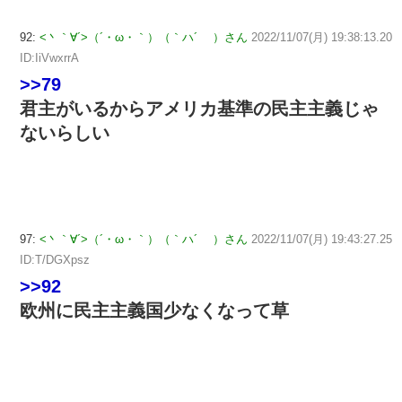
92:
<丶｀∀´>（´・ω・｀）（｀ハ´ ）さん
2022/11/07(月) 19:38:13.20
ID:IiVwxrrA
>>79
君主がいるからアメリカ基準の民主主義じゃ
ないらしい
97:
<丶｀∀´>（´・ω・｀）（｀ハ´ ）さん
2022/11/07(月) 19:43:27.25
ID:T/DGXpsz
>>92
欧州に民主主義国少なくなって草