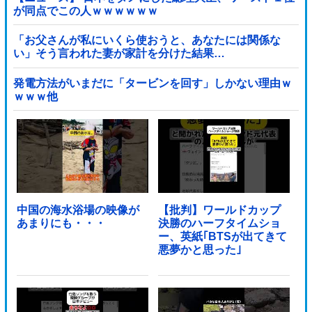
が同点でこの人ｗｗｗｗｗｗ
「お父さんが私にいくら使おうと、あなたには関係な
い」そう言われた妻が家計を分けた結果…
発電方法がいまだに「タービンを回す」しかない理由ｗ
ｗｗｗ他
中国の海水浴場の映像が
【批判】ワールドカップ
あまりにも・・・
決勝のハーフタイムショ
ー、英紙｢BTSが出てきて
悪夢かと思った｣