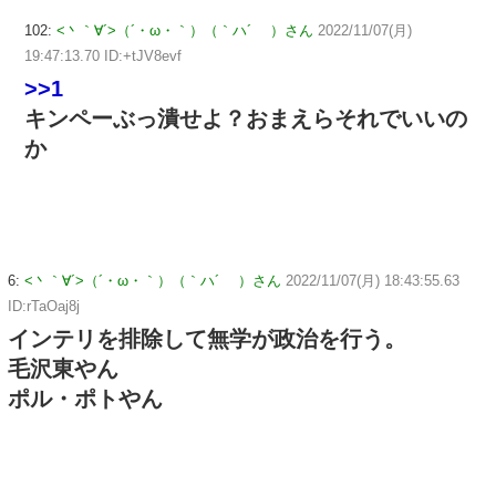
102:
<丶｀∀´>（´・ω・｀）（｀ハ´ ）さん
2022/11/07(月)
19:47:13.70 ID:+tJV8evf
>>1
キンペーぶっ潰せよ？おまえらそれでいいの
か
6:
<丶｀∀´>（´・ω・｀）（｀ハ´ ）さん
2022/11/07(月) 18:43:55.63
ID:rTaOaj8j
インテリを排除して無学が政治を行う。
毛沢東やん
ポル・ポトやん