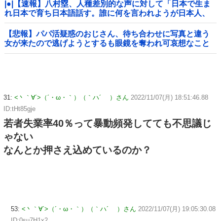
|●|【速報】八村塁、人種差別的な声に対して「日本で生ま
れ日本で育ち日本語話す。誰に何を言われようが日本人、
日本人であるプライドがある」
【悲報】パパ活疑惑のおじさん、待ち合わせに写真と違う
女が来たので逃げようとするも眼鏡を奪われ可哀想なこと
になっているところを激写されてしまう…
31:
<丶｀∀´>（´・ω・｀）（｀ハ´ ）さん
2022/11/07(月) 18:51:46.88
ID:tHt85gje
若者失業率40％って暴動頻発してても不思議じ
ゃない
なんとか押さえ込めているのか？
53:
<丶｀∀´>（´・ω・｀）（｀ハ´ ）さん
2022/11/07(月) 19:05:30.08
ID:0su7H1x2