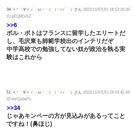
34:
<丶｀∀´>（´・ω・｀）（｀ハ´ ）さん
2022/11/07(月) 18:53:26.06
ID:pEQ9ExSZ
>>6
ポル・ポトはフランスに留学したエリートだ
し、毛沢東も師範学校出のインテリだぞ
中学高校での勉強してない奴が政治を執る実
験はこれから
51:
<丶｀∀´>（´・ω・｀）（｀ハ´ ）さん
2022/11/07(月) 19:03:42.69
ID:wVQs0wTv
>>34
じゃあキンペーの方が見込みがあるってこと
ですね！(鼻ほじ)