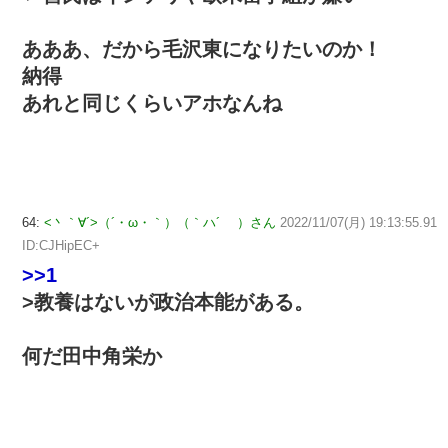
あああ、だから毛沢東になりたいのか！
納得
あれと同じくらいアホなんね
64:
<丶｀∀´>（´・ω・｀）（｀ハ´ ）さん
2022/11/07(月) 19:13:55.91
ID:CJHipEC+
>>1
>教養はないが政治本能がある。
何だ田中角栄か