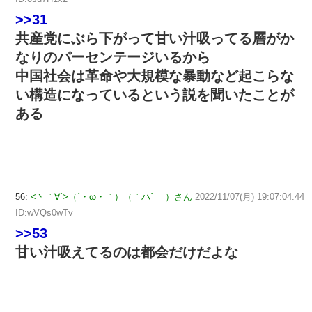
>>31
共産党にぶら下がって甘い汁吸ってる層がか
なりのパーセンテージいるから
中国社会は革命や大規模な暴動など起こらな
い構造になっているという説を聞いたことが
ある
56:
<丶｀∀´>（´・ω・｀）（｀ハ´ ）さん
2022/11/07(月) 19:07:04.44
ID:wVQs0wTv
>>53
甘い汁吸えてるのは都会だけだよな