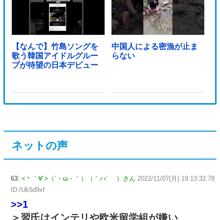
【なんで】竹島ソングを
中国人による密漁が止ま
歌う韓国アイドルグルー
らない
プが待望の日本デビュー
ネットの声
63:
<丶｀∀´>（´・ω・｀）（｀ハ´ ）さん
2022/11/07(月) 19:13:32.78
ID:/Uk5d9xf
>>1
＞習氏はインテリや欧米留学組が嫌い