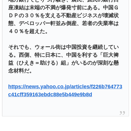
座凍結は末端の不満が爆発寸前にある。中国Ｇ
ＤＰの３０％を支える不動産ビジネスが壊滅状
態、デベロッパー軒並み倒産、若者の失業率は
４０％を超えた。
それでも、ウォール街は中国投資を継続してい
る。西側、特に日本に、中国を利する「巨大裨
益（ひえき＝助ける）組」がいるのが深刻な懸
念材料だ。
https://news.yahoo.co.jp/articles/f226b764773
c41cff359163ebdc88e5b449e9b8d