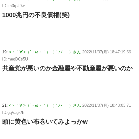
ID:im0rpJ9w
1000兆円の不良債権(笑)
19:
<丶｀∀´>（´・ω・｀）（｀ハ´ ）さん
2022/11/07(月) 18:47:19.66
ID:meqDCs5U
共産党が悪いのか金融屋や不動産屋が悪いのか
21:
<丶｀∀´>（´・ω・｀）（｀ハ´ ）さん
2022/11/07(月) 18:48:03.71
ID:gqVagk/h
頭に黄色い布巻いてみよっかw