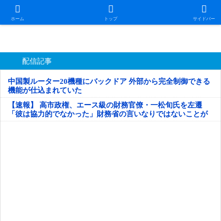
日本第一！ニュース録
ホーム
トップ
サイドバー
配信記事
中国製ルーター20機種にバックドア 外部から完全制御できる
機能が仕込まれていた
【速報】 高市政権、エース級の財務官僚・一松旬氏を左遷
「彼は協力的でなかった」財務省の言いなりではないことが
判明