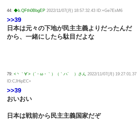
44:
◆b.QFth0BbgEP
2022/11/07(月) 18:57:32.43 ID:+Ge7EsM6
>>39
日本は元々の下地が民主主義よりだったんだ
から、一緒にしたら駄目だよな
79:
<丶｀∀´>（´・ω・｀）（｀ハ´ ）さん
2022/11/07(月) 19:27:01.37
ID:CJHipEC+
>>39
おいおい
日本は戦前から民主主義国家だぞ