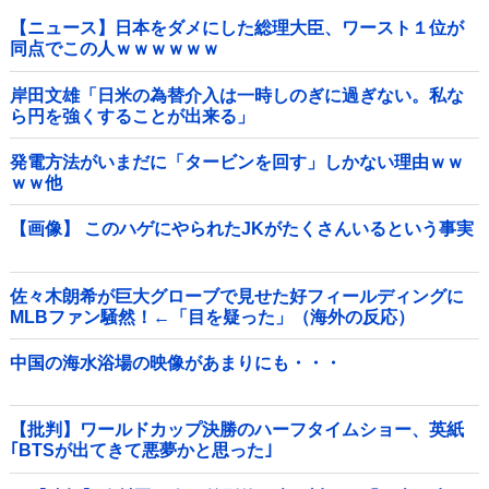
【ニュース】日本をダメにした総理大臣、ワースト１位が
同点でこの人ｗｗｗｗｗｗ
岸田文雄「日米の為替介入は一時しのぎに過ぎない。私な
ら円を強くすることが出来る」
発電方法がいまだに「タービンを回す」しかない理由ｗｗ
ｗｗ他
【画像】 このハゲにやられたJKがたくさんいるという事実
佐々木朗希が巨大グローブで見せた好フィールディングに
MLBファン騒然！←「目を疑った」（海外の反応）
中国の海水浴場の映像があまりにも・・・
【批判】ワールドカップ決勝のハーフタイムショー、英紙
｢BTSが出てきて悪夢かと思った｣