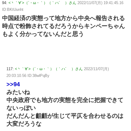
94:
<丶｀∀´>（´・ω・｀）（｀ハ´ ）さん
2022/11/07(月) 19:41:45.16
ID:BKtUunht
中国経済の実態って地方から中央へ報告される
時点で粉飾されてるだろうからキンペーちゃん
もよく分かってないんだと思う
117:
<丶｀∀´>（´・ω・｀）（｀ハ´ ）さん
2022/11/07(月)
20:03:10.56 ID:38wlPqBy
>>94
みたいね
中央政府でも地方の実態を完全に把握できて
ないっぽい
だんだんと齟齬が生じて平仄を合わせるのは
大変だろうな