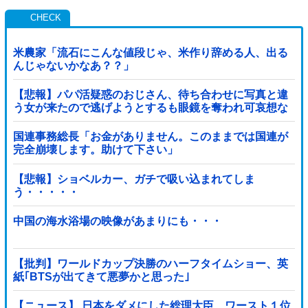
米農家「流石にこんな値段じゃ、米作り辞める人、出る
んじゃないかなあ？？」
【悲報】パパ活疑惑のおじさん、待ち合わせに写真と違
う女が来たので逃げようとするも眼鏡を奪われ可哀想な
ことになっているところを激写されてしまう…
国連事務総長「お金がありません。このままでは国連が
完全崩壊します。助けて下さい」
【悲報】ショベルカー、ガチで吸い込まれてしま
う・・・・・
中国の海水浴場の映像があまりにも・・・
【批判】ワールドカップ決勝のハーフタイムショー、英
紙｢BTSが出てきて悪夢かと思った｣
【ニュース】 日本をダメにした総理大臣、ワースト１位