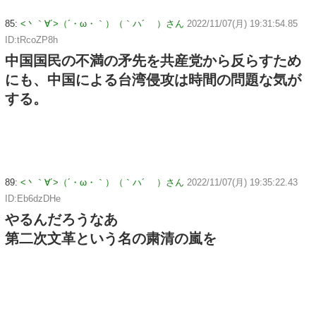
85:
<丶｀∀´>（´・ω・｀）（｀ハ´ ）さん
2022/11/07(月) 19:31:54.85
ID:tRcoZP8h
中国国民の不満の矛先を共産党から反らすため
にも、中国による台湾侵攻は時間の問題な気が
する。
89:
<丶｀∀´>（´・ω・｀）（｀ハ´ ）さん
2022/11/07(月) 19:35:22.43
ID:Eb6dzDHe
やるんだろうなあ
第二次文革という名の粛清の嵐を