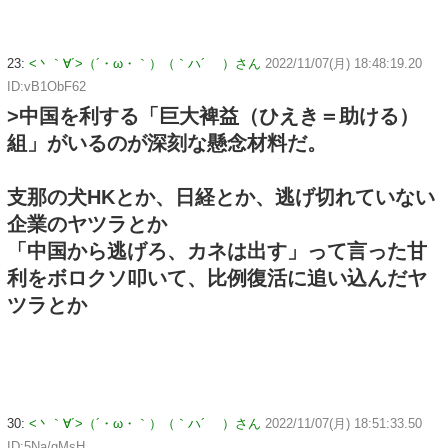
23:
<丶｀∀´>（´・ω・｀）（｀ハ´ ）さん
2022/11/07(月) 18:48:19.20
ID:vB1ObF62
>中国を利する「巨大裨益（ひえき＝助ける）
組」がいるのが深刻な懸念材料だ。
支那の犬HKとか、日経とか、逃げ切れていない
企業のヤツラとか
「中国から逃げろ、カネは出す」って言った甘
利をボロクソ叩いて、比例復活に追い込んだヤ
ツラとか
30:
<丶｀∀´>（´・ω・｀）（｀ハ´ ）さん
2022/11/07(月) 18:51:33.50
ID:5Na/gMsH