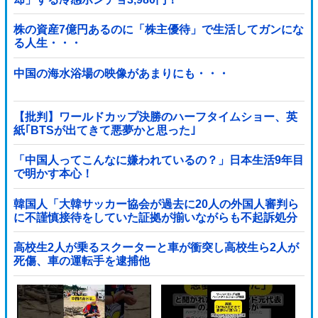
株の資産7億円あるのに「株主優待」で生活してガンにな
る人生・・・
中国の海水浴場の映像があまりにも・・・
【批判】ワールドカップ決勝のハーフタイムショー、英
紙｢BTSが出てきて悪夢かと思った｣
「中国人ってこんなに嫌われているの？」日本生活9年目
で明かす本心！
韓国人「大韓サッカー協会が過去に20人の外国人審判ら
に不謹慎接待をしていた証拠が揃いながらも不起訴処分
に成っていた事が明らかに‥」
高校生2人が乗るスクーターと車が衝突し高校生ら2人が
死傷、車の運転手を逮捕他