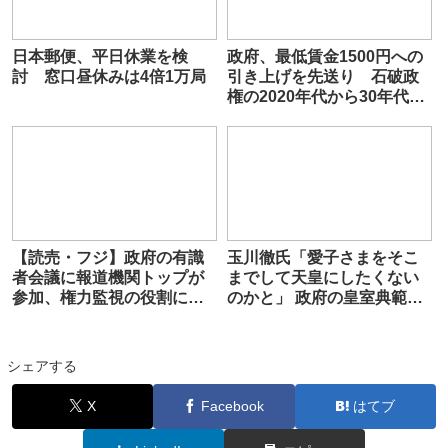
日本郵便、平日休業を検
政府、最低賃金1500円への
討 窓口昼休みは4倍1万局
引き上げを先送り 石破政
権の2020年代から30年代前
半に
【読売・フジ】政府の有識
玉川徹氏「愛子さまをそこ
者会議に報道機関トップが
までして天皇にしたくない
参加、権力監視の役割に影
のかと」 政府の皇室典範改
響は：朝日新聞
正案を痛烈批判
シェアする
X
Facebook
はてブ