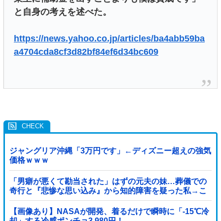
と自身の考えを述べた。
https://news.yahoo.co.jp/articles/ba4abb59ba
a4704cda8cf3d82bf84ef6d34bc609
ジャングリア沖縄「3万円です」←ディズニー超えの強気
価格ｗｗｗ
「男癖が悪くて勘当された」はずの元夫の妹…葬儀での
奇行と『悲惨な思い込み』から知的障害を疑った私→こ
っそり病院へ誘導し行政保護させた話
【画像あり】NASAが開発、着るだけで瞬時に「-15℃冷
却」する冷感ポンチョ3,980円！