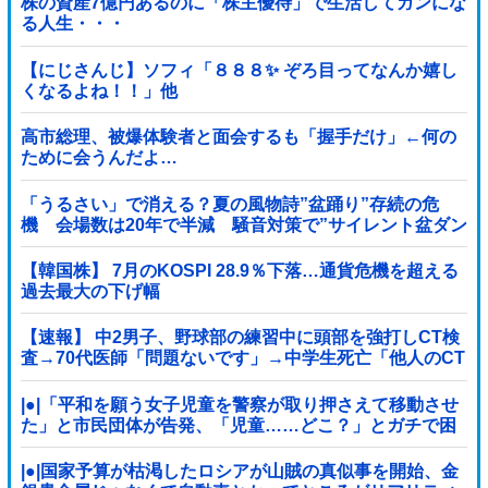
株の資産7億円あるのに「株主優待」で生活してガンにな
る人生・・・
【にじさんじ】ソフィ「８８８✨ ぞろ目ってなんか嬉し
くなるよね！！」他
高市総理、被爆体験者と面会するも「握手だけ」←何の
ために会うんだよ…
「うるさい」で消える？夏の風物詩”盆踊り”存続の危
機 会場数は20年で半減 騒音対策で”サイレント盆ダン
ス”も
【韓国株】 7月のKOSPI 28.9％下落…通貨危機を超える
過去最大の下げ幅
【速報】 中2男子、野球部の練習中に頭部を強打しCT検
査→70代医師「問題ないです」→中学生死亡「他人のCT
画像みてました」
|●|「平和を願う女子児童を警察が取り押さえて移動させ
た」と市民団体が告発、「児童……どこ？」とガチで困
惑する人が続出
|●|国家予算が枯渇したロシアが山賊の真似事を開始、金