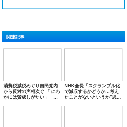
関連記事
消費税減税めぐり自民党内
NHK会長「スクランブル化
から反対の声相次ぐ 「 にわ
で減収するかどうか…考え
かには賛成しがたい」 紛
たことがないというか”思考
糾の可能性も
の外”」 見なくても契約義
務に疑問の声も