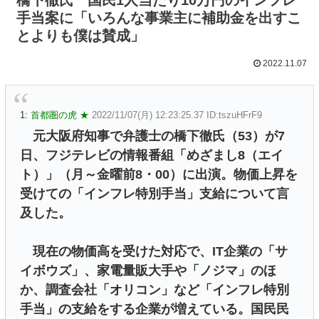
手当案に「いろんな事業主に補助金を出すこ
とよりも僕は賛成」
2022.11.07
1:
首都圏の虎 ★
2022/11/07(月) 12:23:25.37 ID:tszuHFrF9
元大阪府知事で弁護士の橋下徹氏（53）が7
日、フジテレビの情報番組「めざまし8（エイ
ト）」（月～金曜前8・00）に出演。物価上昇を
受けての「インフレ特別手当」支給について言
及した。
現在の物価高を受けた対応で、IT企業の「サ
イボウズ」、家電量販大手や「ノジマ」のほ
か、調査会社「オリコン」など「インフレ特別
手当」の支給をする企業が増えている。国民民