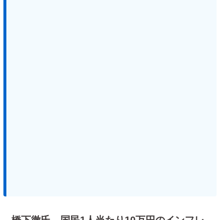
橋下徹氏 国民1人当たり10万円のインフレ