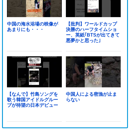
中国の海水浴場の映像が
【批判】ワールドカップ
あまりにも・・・
決勝のハーフタイムショ
ー、英紙｢BTSが出てきて
悪夢かと思った｣
【なんで】竹島ソングを
中国人による密漁が止ま
歌う韓国アイドルグルー
らない
プが待望の日本デビュー