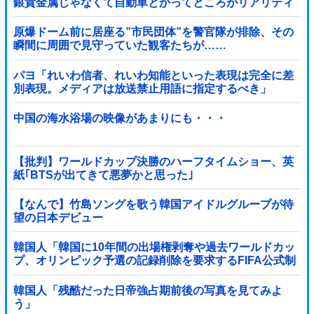
銀貴金属じゃなくて自動車とかってところがリアリティ
ありすぎる……
原爆ドーム前に居座る”市民団体”を警官隊が排除、その
瞬間に周囲で見守っていた観客たちが……
パヨ「れいわ信者、れいわ知能といった表現は完全に差
別表現。メディアは放送禁止用語に指定するべき」
中国の海水浴場の映像があまりにも・・・
【批判】ワールドカップ決勝のハーフタイムショー、英
紙｢BTSが出てきて悪夢かと思った｣
【なんで】竹島ソングを歌う韓国アイドルグループが待
望の日本デビュー
韓国人「韓国に10年間の出場権剥奪や過去ワールドカッ
プ、オリンピック予選の記録削除を要求するFIFA公式制
裁を海外メディアが報道！」
韓国人「残酷だった日帝強占期前後の写真を見てみよ
う」