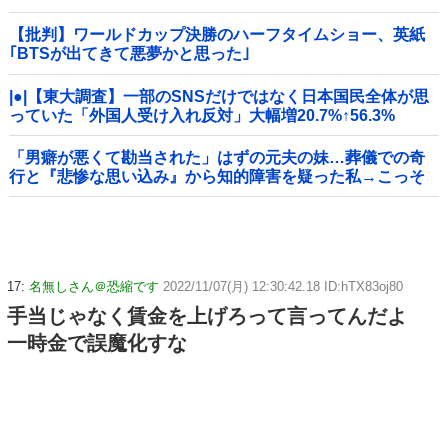
【批判】ワールドカップ決勝のハーフタイムショー、英紙
｢BTSが出てきて悪夢かと思った｣
|●|【東大調査】一部のSNSだけではなく日本国民全体が思
っていた「外国人受け入れ反対」大幅増20.7%↑56.3%
「男癖が悪くて勘当された」はずの元夫の妹…葬儀での奇
行と『悲惨な思い込み』から知的障害を疑った私→こっそ
り病院へ誘導し行政保護させた話
17:
名無しさん＠恐縮です
2022/11/07(月) 12:30:42.18 ID:hTX83oj80
手当じゃなく賃金を上げろって言ってんだよ
一時金で誤魔化すな