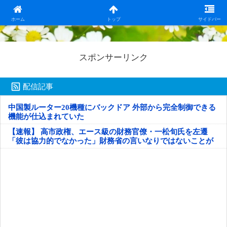
日本第一！ニュース録
ホーム
トップ
サイドバー
スポンサーリンク
配信記事
中国製ルーター20機種にバックドア 外部から完全制御できる
機能が仕込まれていた
【速報】 高市政権、エース級の財務官僚・一松旬氏を左遷
「彼は協力的でなかった」財務省の言いなりではないことが
判明