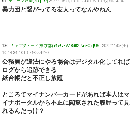
64:
チェーン攻撃(茸) [EU]
2022/11/05(土) 18:23:51.97 ID:vypnDNoD0
暴力団と繋がってる友人ってなんやねん
130:
キャプチュード(東京都) (ﾜｯﾁｮｲW 8d92-Nn5O) [US]
2022/11/05(土)
19:44:34.48 ID:746rzzRY0
公務員が違法にやる場合はデジタル化してれば
ログから追跡できる
紙台帳だと不正し放題
ところでマイナンバーカードがあれば本人はマ
イナポータルから不正に閲覧された履歴って見
れるんだっけ？