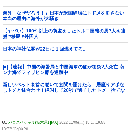
海外「なぜだろう！」日本が米国経済にトドメを刺さない
本当の理由に海外が大騒ぎ
【ヤバい】100件以上の窃盗をしたトルコ国籍の男3人を逮
捕 #移民 #外国人
日本の神社仏閣が22日に１回燃えてる。
|●|【速報】中国の海警局と中国海軍の船が衝突2人死亡 南
シナ海でフィリピン船を追跡中
新しいペットを首に巻いて玄関を開けたら…居座りアポな
しトメと鉢合わせ！絶叫して20秒で逃亡したトメ「捨てな
いと二度と行ってあげない！」←もう来なくて大丈夫です
ｗ
60:
パロスペシャル(栃木県) [MX]
2022/11/05(土) 18:17:19.58
ID:73VGg0XP0