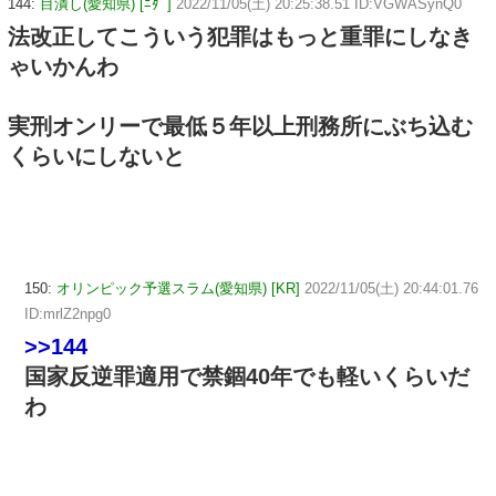
144:
目潰し(愛知県) [ﾆﾀﾞ]
2022/11/05(土) 20:25:38.51 ID:VGWASynQ0
法改正してこういう犯罪はもっと重罪にしなき
ゃいかんわ
実刑オンリーで最低５年以上刑務所にぶち込む
くらいにしないと
150:
オリンピック予選スラム(愛知県) [KR]
2022/11/05(土) 20:44:01.76
ID:mrlZ2npg0
>>144
国家反逆罪適用で禁錮40年でも軽いくらいだ
わ