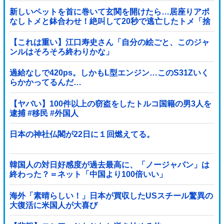
新しいペットを首に巻いて玄関を開けたら…居座りアポ
なしトメと鉢合わせ！絶叫して20秒で逃亡したトメ「捨
てないと二度と行ってあげない！」←もう来なくて大丈
夫ですｗ
【これは重い】江口寿史さん「自分の絵ごと、このジャ
ンルはそろそろ終わりかな」
過給なしで420ps。しかもL型エンジン…このS31Zいく
らかかってるんだ…
【ヤバい】100件以上の窃盗をしたトルコ国籍の男3人を
逮捕 #移民 #外国人
日本の神社仏閣が22日に１回燃えてる。
韓国人の対日好感度が過去最高に、「ノージャパン」は
終わった？＝ネット「中国より100倍いい」
海外「素晴らしい！」日本が買収したUSスチール驚異の
大復活に米国人が大喜び