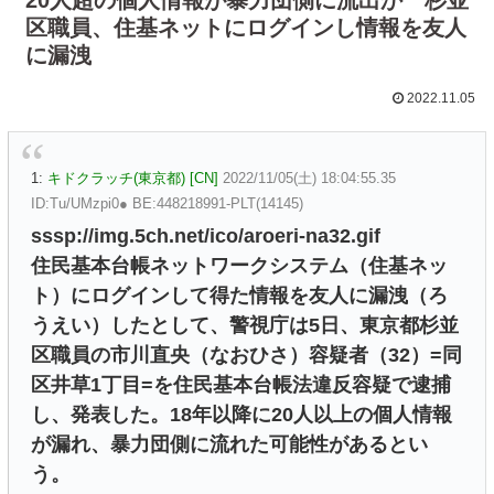
区職員、住基ネットにログインし情報を友人
に漏洩
2022.11.05
1:
キドクラッチ(東京都) [CN]
2022/11/05(土) 18:04:55.35
ID:Tu/UMzpi0● BE:448218991-PLT(14145)
sssp://img.5ch.net/ico/aroeri-na32.gif
住民基本台帳ネットワークシステム（住基ネッ
ト）にログインして得た情報を友人に漏洩（ろ
うえい）したとして、警視庁は5日、東京都杉並
区職員の市川直央（なおひさ）容疑者（32）=同
区井草1丁目=を住民基本台帳法違反容疑で逮捕
し、発表した。18年以降に20人以上の個人情報
が漏れ、暴力団側に流れた可能性があるとい
う。