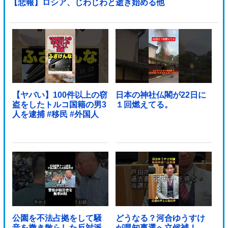
【悲報】ロシア、じわじわと逝き始める他
【ヤバい】100件以上の窃
日本の神社仏閣が22日に
盗をしたトルコ国籍の男3
１回燃えてる。
人を逮捕 #移民 #外国人
公園を不法占拠をして騒
どうなる？河合ゆうすけ
音を撒き散らした反対派
が県知事選へ立候補！