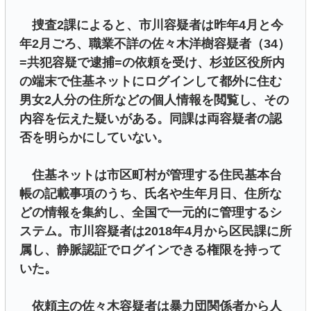
捜査2課によると、市川容疑者は昨年4月と今
年2月ごろ、職業不詳の佐々木洋樹容疑者（34）
=共犯容疑で逮捕=の依頼を受け、杉並区役所内
の端末で住基ネットにログインして都外に住む
男女2人分の住所などの個人情報を閲覧し、その
内容を伝えた疑いがある。同課は両容疑者の認
否を明らかにしていない。
住基ネットは市区町村が管理する住民基本台
帳の記載事項のうち、氏名や生年月日、住所な
どの情報を集約し、全国で一元的に管理するシ
ステム。市川容疑者は2018年4月から区民課に所
属し、静脈認証でログインできる権限を持って
いた。
依頼主の佐々木容疑者は暴力団関係者から人