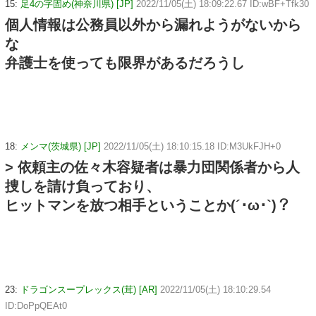
15:
足4の字固め(神奈川県) [JP]
2022/11/05(土) 18:09:22.67 ID:wBF+Tfk30
個人情報は公務員以外から漏れようがないから
な
弁護士を使っても限界があるだろうし
18:
メンマ(茨城県) [JP]
2022/11/05(土) 18:10:15.18 ID:M3UkFJH+0
> 依頼主の佐々木容疑者は暴力団関係者から人
捜しを請け負っており、
ヒットマンを放つ相手ということか(´･ω･`)？
23:
ドラゴンスープレックス(茸) [AR]
2022/11/05(土) 18:10:29.54
ID:DoPpQEAt0