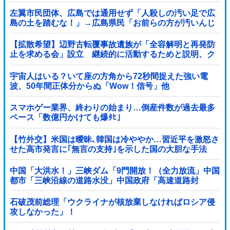
左翼市民団体、広島では通用せず「人殺しの汚い足で広
島の土を踏むな！」→広島県民「お前らの方が汚いんじ
ゃ！」「ワシらが広島県民じゃ」
【拡散希望】辺野古転覆事故遺族が「全容解明と再発防
止を求める会」設立 継続的に活動するためと説明、ク
ラファン立ち上げも準備
宇宙人はいる？いて座の方角から72秒間捉えた強い電
波、50年間正体分からぬ「Wow！信号」他
スマホゲー業界、終わりの始まり…倒産件数が過去最多
ペース「数億円かけても爆ﾀﾋ」
【竹外交】米国は曖昧､韓国は冷ややか…習近平を激怒さ
せた高市発言に｢無言の支持｣を示した国の大胆な手法
中国「大洪水！」三峡ダム「9門開放！（全力放流」中国
都市「三峡沿線の道路水没」中国政府「高速道路封
鎖！」中国ダム「緊急放流に合わせて開門（土砂崩れ発
生」→
石破茂前総理「ウクライナが核放棄しなければロシア侵
攻しなかった」！