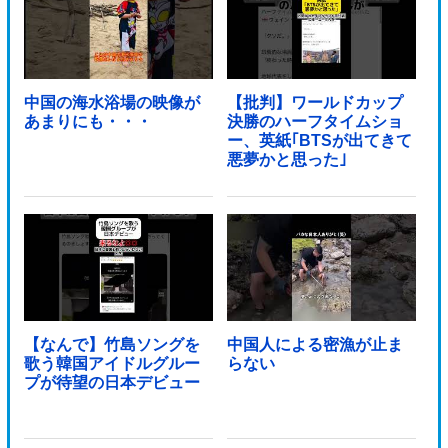
中国の海水浴場の映像が
【批判】ワールドカップ
あまりにも・・・
決勝のハーフタイムショ
ー、英紙｢BTSが出てきて
悪夢かと思った｣
【なんで】竹島ソングを
中国人による密漁が止ま
歌う韓国アイドルグルー
らない
プが待望の日本デビュー