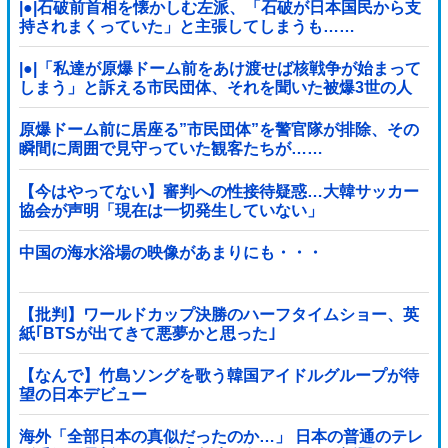
|●|石破前首相を懐かしむ左派、「石破が日本国民から支
持されまくっていた」と主張してしまうも……
|●|「私達が原爆ドーム前をあけ渡せば核戦争が始まって
しまう」と訴える市民団体、それを聞いた被爆3世の人
が……
原爆ドーム前に居座る”市民団体”を警官隊が排除、その
瞬間に周囲で見守っていた観客たちが……
【今はやってない】審判への性接待疑惑…大韓サッカー
協会が声明「現在は一切発生していない」
中国の海水浴場の映像があまりにも・・・
【批判】ワールドカップ決勝のハーフタイムショー、英
紙｢BTSが出てきて悪夢かと思った｣
【なんで】竹島ソングを歌う韓国アイドルグループが待
望の日本デビュー
海外「全部日本の真似だったのか…」 日本の普通のテレ