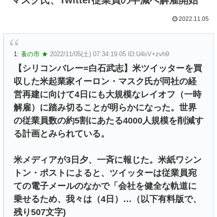
2022.11.05
1:
蚤の市 ★
2022/11/05(土) 07:34:19.05 ID:U4sV+zvh9
【シリコンバレー=白石武志】米ツイッターを買
収した米起業家イーロン・マスク氏が同社の経
営再建に向けて4日にも大規模なレイオフ（一時
解雇）に踏み切ることが明らかになった。世界
の従業員数の約5割にあたる4000人規模を削減す
る計画とみられている。
米メディアが3日夕、一斉に報じた。米紙ワシン
トン・ポストによると、ツイッターは従業員宛
ての電子メールのなかで「会社を健全な軌道に
乗せるため、我々は（4日）…（以下有料版で、
残り507文字)