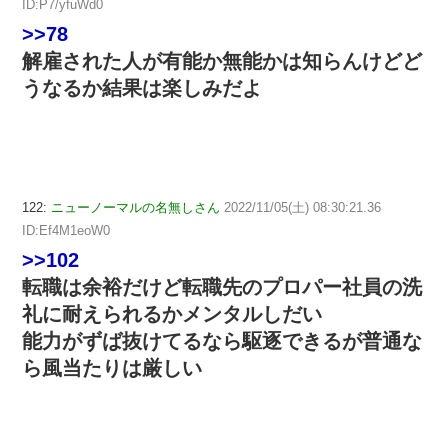
ID:P7/yfuWd0
>>78
解雇された人が有能か無能かは知らんけどど
うなるか結果は楽しみだよ
122:
ニューノーマルの名無しさん
2022/11/05(土) 08:30:21.36
ID:Ef4M1eoW0
>>102
転職は余裕だけど転職先のプロパー社員の洗
礼に耐えられるかメンタルしだい
能力がずば抜けてるなら駆逐できるが普通な
ら風当たりは厳しい