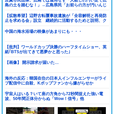
左翼市民団体、広島では通用せず「人殺しの汚い足で広
島の土を踏むな！」→広島県民「お前らの方が汚いんじ
ゃ！」「ワシらが広島県民じゃ」
【拡散希望】辺野古転覆事故遺族が「全容解明と再発防
止を求める会」設立 継続的に活動するためと説明、ク
ラファン立ち上げも準備
中国の海水浴場の映像があまりにも・・・
【批判】ワールドカップ決勝のハーフタイムショー、英
紙｢BTSが出てきて悪夢かと思った｣
【画像】 開示請求が届いた…
海外の反応：韓国在住の日本人インフルエンサーがライ
ブ配信中に自殺、Kポップファンから嫌がらせか
宇宙人はいる？いて座の方角から72秒間捉えた強い電
波、50年間正体分からぬ「Wow！信号」他