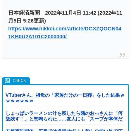
日本経済新聞 2022年11月4日 11:42 (2022年11
月5日 5:26更新)
https://www.nikkei.com/article/DGXZQOGN04
1KB0U2A101C2000000/
VTuberさん、祖母の「家族だけの一日葬」をした結果ｗ
ｗｗｗｗｗｗ
しょっぱいラーメンの汁を残したら隣のおっさんに「何
故残す！」と怒鳴られた……友人にも「スープが本体だ
ろあり得ない」と説教されたんだが、塩分過剰だし味の
好みは自由だろ！