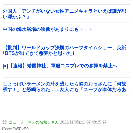
外国人「アンチがいない女性アニメキャラといえば誰が思
い浮かぶ？」
中国の海水浴場の映像があまりにも・・・
【批判】ワールドカップ決勝のハーフタイムショー、英紙
｢BTSが出てきて悪夢かと思った｣
|●|【速報】靖国神社、軍服コスプレでの参拝を禁止へ
しょっぱいラーメンの汁を残したら隣のおっさんに「何故
残す！」と怒鳴られた……友人にも「スープが本体だろあ
り得ない」と説教されたんだが、塩分過剰だし味の好みは
自由だろ！
33:
ニューノーマルの名無しさん
2022/11/05(土) 07:48:35.97
ID:cmZa5PvE0