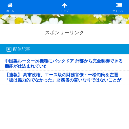
日本第一！ニュース録
ホーム
トップ
サイドバー
スポンサーリンク
配信記事
中国製ルーター20機種にバックドア 外部から完全制御できる
機能が仕込まれていた
【速報】 高市政権、エース級の財務官僚・一松旬氏を左遷
「彼は協力的でなかった」財務省の言いなりではないことが
判明