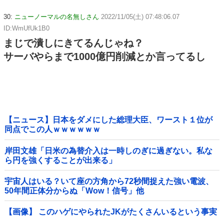
30:
ニューノーマルの名無しさん
2022/11/05(土) 07:48:06.07
ID:WmUfUk1B0
まじで潰しにきてるんじゃね？
サーバやらまで1000億円削減とか言ってるし
【ニュース】日本をダメにした総理大臣、ワースト１位が
同点でこの人ｗｗｗｗｗｗ
岸田文雄「日米の為替介入は一時しのぎに過ぎない。私な
ら円を強くすることが出来る」
宇宙人はいる？いて座の方角から72秒間捉えた強い電波、
50年間正体分からぬ「Wow！信号」他
【画像】 このハゲにやられたJKがたくさんいるという事実