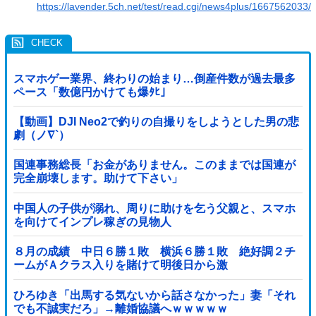
https://lavender.5ch.net/test/read.cgi/news4plus/1667562033/
スマホゲー業界、終わりの始まり…倒産件数が過去最多
ペース「数億円かけても爆ﾀﾋ」
【動画】DJI Neo2で釣りの自撮りをしようとした男の悲
劇（ノ∇`）
国連事務総長「お金がありません。このままでは国連が
完全崩壊します。助けて下さい」
中国人の子供が溺れ、周りに助けを乞う父親と、スマホ
を向けてインプレ稼ぎの見物人
８月の成績 中日６勝１敗 横浜６勝１敗 絶好調２チ
ームがＡクラス入りを賭けて明後日から激
突！！！！！！！！！他
ひろゆき「出馬する気ないから話さなかった」妻「それ
でも不誠実だろ」→離婚協議へｗｗｗｗｗ