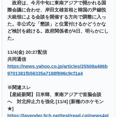
政府は、今月中旬に東南アジアで開かれる国
際会議に合わせ、岸田文雄首相と韓国の尹錫悦
大統領による会談を開催する方向で調整に入っ
た。非公式な「懇談」と位置付けるかどうかな
ど検討を続ける。政府関係者が4日、明らかにし
た。
11/4(金) 20:27配信
共同通信
https://news.yahoo.co.jp/articles/25508a486b
9701381fb56335a7188f696c9cf1a4
※関連スレ
【産経新聞】日米韓、東南アジアで首脳会談
へ 対北抑止力を強化 [11/4] [新種のホケモン
★]
https://lavender.5ch.net/test/read.cgi/news4pl