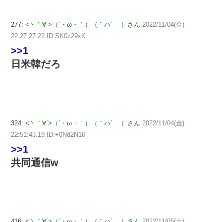
277:
<丶｀∀´>（´・ω・｀）（｀ハ´ ）さん
2022/11/04(金)
22:27:27.22 ID:SK0z29xK
>>1
日米韓だろ
324:
<丶｀∀´>（´・ω・｀）（｀ハ´ ）さん
2022/11/04(金)
22:51:43.19 ID:+0Nd2N16
>>1
共同通信w
416:
<丶｀∀´>（´・ω・｀）（｀ハ´ ）さん
2022/11/05(土)