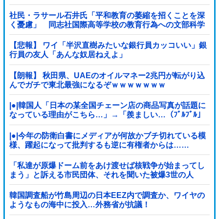
社民・ラサール石井氏「平和教育の萎縮を招くことを深
く憂慮」 同志社国際高等学校の教育行為への文部科学
省の対応に関する質問主意書 [少考さん★]
【悲報】 ワイ「半沢直樹みたいな銀行員カッコいい」銀
行員の友人「あんな奴居ねえよ」
【朗報】 秋田県、UAEのオイルマネー2兆円が転がり込
んでガチで東北最強になるぞｗｗｗｗｗｗｗ
|●|韓国人「日本の某全国チェーン店の商品写真が話題に
なっている理由がこちら…」→「羨ましい…（ﾌﾞﾙﾌﾞﾙ」
＝韓国の反応
|●|今年の防衛白書にメディアが何故かブチ切れている模
様、躍起になって批判するも逆に有権者からは……
「私達が原爆ドーム前をあけ渡せば核戦争が始まってし
まう」と訴える市民団体、それを聞いた被爆3世の人
が……
韓国調査船が竹島周辺の日本EEZ内で調査か、ワイヤの
ようなもの海中に投入…外務省が抗議！