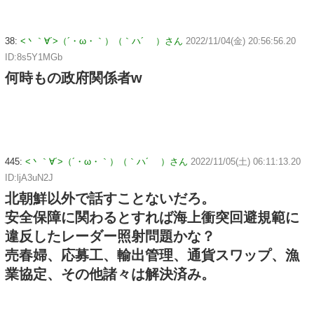
38:
<丶｀∀´>（´・ω・｀）（｀ハ´ ）さん
2022/11/04(金) 20:56:56.20
ID:8s5Y1MGb
何時もの政府関係者w
445:
<丶｀∀´>（´・ω・｀）（｀ハ´ ）さん
2022/11/05(土) 06:11:13.20
ID:ljA3uN2J
北朝鮮以外で話すことないだろ。
安全保障に関わるとすれば海上衝突回避規範に
違反したレーダー照射問題かな？
売春婦、応募工、輸出管理、通貨スワップ、漁
業協定、その他諸々は解決済み。