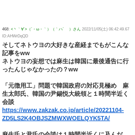
468:
<丶｀∀´>（´・ω・｀）（｀ハ´ ）さん
2022/11/05(土) 06:42:49.67
ID:AHWrDqQD
そしてネトウヨの大好きな産経までもがこんな
記事をww
ネトウヨの妄想では麻生は韓国に最後通告に行
ったんじゃなかったの？ww
「元徴用工」問題で韓国政府の対応見極め 麻
生太郎氏、韓国の尹錫悦大統領と１時間半近く
会談
https://www.zakzak.co.jp/article/20221104-
ZD5LS2K4OBJSZMWXWOELQYK5TA/
麻生氏と尹氏の会談は１時間半近くに及んだ。