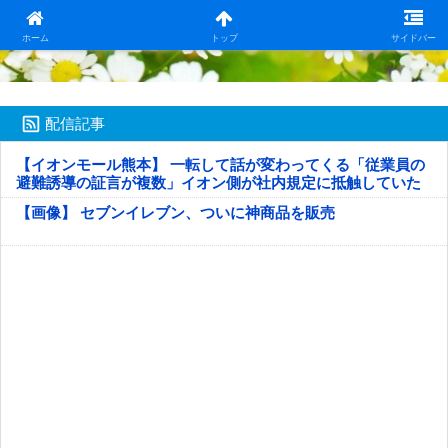
日本第一！ニュース録
ホーム
トップ
サイドバー
配信記事
【イオンモール熊本】 一転して話が変わってくる「従業員の
避難誘導の証言が複数」イオン側が社内規定に抵触していた
疑い
【画像】 セブンイレブン、ついに神商品を販売