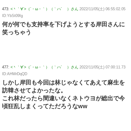
473:
<丶｀∀´>（´・ω・｀）（｀ハ´ ）さん
2022/11/05(土) 06:55:02.05
ID:YbSt09Ig
何が何でも支持率を下げようとする岸田さんに
笑っちゃう
477:
<丶｀∀´>（´・ω・｀）（｀ハ´ ）さん
2022/11/05(土) 07:00:11.73
ID:AHWrDqQD
しかし岸田も今回は林じゃなくてあえて麻生を
訪韓させてよかったな。
これ林だったら間違いなくネトウヨが総出で今
頃狂乱しまくってただろうなww