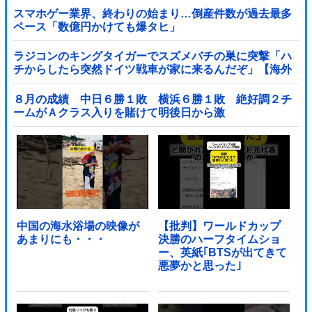
スマホゲー業界、終わりの始まり…倒産件数が過去最多
ペース「数億円かけても爆タヒ」
ラジコンのキングタイガーでスズメバチの巣に突撃「ハ
チからしたら突然ドイツ戦車が家に来るんだぞ」【海外
の反応】
８月の成績 中日６勝１敗 横浜６勝１敗 絶好調２チ
ームがＡクラス入りを賭けて明後日から激
突！！！！！！！！！他
中国の海水浴場の映像が
【批判】ワールドカップ
あまりにも・・・
決勝のハーフタイムショ
ー、英紙｢BTSが出てきて
悪夢かと思った｣