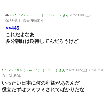
463:
<丶｀∀´>（´・ω・｀）（｀ハ´ ）さん
2022/11/05(土)
06:38:43.11 ID:uz7BbSDH
>>445
これだよなあ
多分朝鮮は期待してんだろうけど
451:
<丶｀∀´>（´・ω・｀）（｀ハ´ ）さん
2022/11/05(土) 06:19:52.98
ID:+lGLU5OU
いったい日本に何の利益があるんだ
役立たずはフミフミされてばかりだな