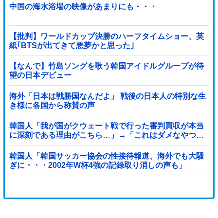
中国の海水浴場の映像があまりにも・・・
【批判】ワールドカップ決勝のハーフタイムショー、英
紙｢BTSが出てきて悪夢かと思った｣
【なんで】竹島ソングを歌う韓国アイドルグループが待
望の日本デビュー
海外「日本は戦勝国なんだよ」 戦後の日本人の特別な生
き様に各国から称賛の声
韓国人「我が国がクウェート戦で行った審判買収が本当
に深刻である理由がこちら…」→「これはダメなやつ…
（ブルブル」＝韓国の反応
韓国人「韓国サッカー協会の性接待報道、海外でも大騒
ぎに・・・2002年W杯4強の記録取り消しの声も」
→「マジで国の恥だ」「2002年まで疑う価値がある」
「国民や国が築いた国格をサッカー選手が足で蹴り飛ば
すね」