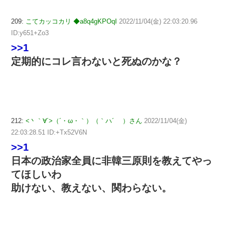
209:
こてカッコカリ ◆a8q4gKPOqI
2022/11/04(金) 22:03:20.96
ID:y651+Zo3
>>1
定期的にコレ言わないと死ぬのかな？
212:
<丶｀∀´>（´・ω・｀）（｀ハ´ ）さん
2022/11/04(金)
22:03:28.51 ID:+Tx52V6N
>>1
日本の政治家全員に非韓三原則を教えてやっ
てほしいわ
助けない、教えない、関わらない。