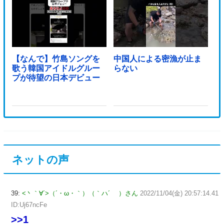
【なんで】竹島ソングを
中国人による密漁が止ま
歌う韓国アイドルグルー
らない
プが待望の日本デビュー
ネットの声
39:
<丶｀∀´>（´・ω・｀）（｀ハ´ ）さん
2022/11/04(金) 20:57:14.41
ID:Uj67ncFe
>>1