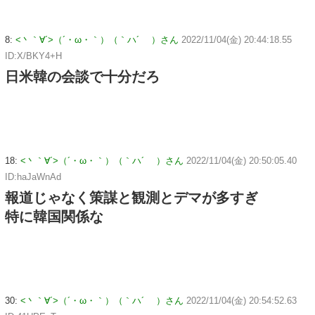
8:
<丶｀∀´>（´・ω・｀）（｀ハ´ ）さん
2022/11/04(金) 20:44:18.55
ID:X/BKY4+H
日米韓の会談で十分だろ
18:
<丶｀∀´>（´・ω・｀）（｀ハ´ ）さん
2022/11/04(金) 20:50:05.40
ID:haJaWnAd
報道じゃなく策謀と観測とデマが多すぎ
特に韓国関係な
30:
<丶｀∀´>（´・ω・｀）（｀ハ´ ）さん
2022/11/04(金) 20:54:52.63