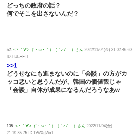
どっちの政府の話？
何でそこを出さないんだ？
52:
<丶｀∀´>（´・ω・｀）（｀ハ´ ）さん
2022/11/04(金) 21:02:46.60
ID:HUE+FllT
>>1
どうせなにも進まないのに「会談」の方がカ
ッコ悪いと思うんだが、韓国の価値観じゃ
「会談」自体が成果になるんだろうなあw
105:
<丶｀∀´>（´・ω・｀）（｀ハ´ ）さん
2022/11/04(金)
21:19:35.75 ID:TrWXgWx1