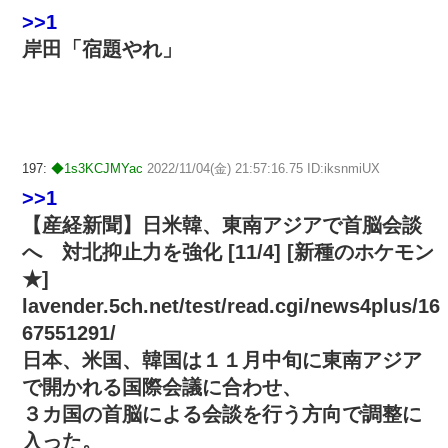
>>1
岸田「宿題やれ」
197:
◆1s3KCJMYac
2022/11/04(金) 21:57:16.75 ID:iksnmiUX
>>1
【産経新聞】日米韓、東南アジアで首脳会談
へ 対北抑止力を強化 [11/4] [新種のホケモン
★]
lavender.5ch.net/test/read.cgi/news4plus/16
67551291/
日本、米国、韓国は１１月中旬に東南アジア
で開かれる国際会議に合わせ、
３カ国の首脳による会談を行う方向で調整に
入った。