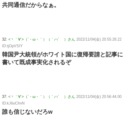
共同通信だからなぁ。
32:
<丶｀∀´>（´・ω・｀）（｀ハ´ ）さん
2022/11/04(金) 20:55:28.22
ID:tjOpVSIY
韓国尹大統領がホワイト国に復帰要請と記事に
書いて既成事実化されるぞ
37:
<丶｀∀´>（´・ω・｀）（｀ハ´ ）さん
2022/11/04(金) 20:56:44.00
ID:kJ6oCfmN
誰も信じないだろw