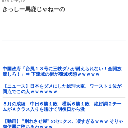
ID:41UPEyTv
きっしー馬鹿じゃねーの
中国政府「台風１３号に三峡ダムが耐えられない！全開放
流しろ！」⇒ 下流域の街が壊滅状態ｗｗｗｗｗ
【ニュース】日本をダメにした総理大臣、ワースト１位が
同点でこの人ｗｗｗｗｗｗ
８月の成績 中日６勝１敗 横浜６勝１敗 絶好調２チー
ムがＡクラス入りを賭けて明後日から激
突！！！！！！！！！他
【動画】 ”別れさせ屋” のセ○クス、凄すぎるｗｗｗ そりゃ
肉便器に堕ちるわｗｗｗ