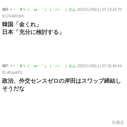
483:
<丶｀∀´>（´・ω・｀）（｀ハ´ ）さん
2022/11/05(土) 07:13:43.70
ID:ZG4KfuKh
韓国「金くれ」
日本「充分に検討する」
487:
<丶｀∀´>（´・ω・｀）（｀ハ´ ）さん
2022/11/05(土) 07:26:49.64
ID:dGIpd431
政治、外交センスゼロの岸田はスワップ締結し
そうだな
引用元: