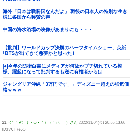
海外「日本は戦勝国なんだよ」 戦後の日本人の特別な生き
様に各国から称賛の声
中国の海水浴場の映像があまりにも・・・
【批判】ワールドカップ決勝のハーフタイムショー、英紙
｢BTSが出てきて悪夢かと思った｣
|●|今年の防衛白書にメディアが何故かブチ切れている模
様、躍起になって批判するも逆に有権者からは……
ジャングリア沖縄「3万円です」←ディズニー超えの強気価
格ｗｗｗ
31:
<丶｀∀´>（´・ω・｀）（｀ハ´ ）さん
2022/11/04(金) 20:55:13.66
ID:IVCH7e5Q