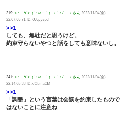
219:
<丶｀∀´>（´・ω・｀）（｀ハ´ ）さん
2022/11/04(金)
22:07:05.71 ID:KUqJyspd
>>1
しても、無駄だと思うけど。
約束守らないやつと話をしても意味ないし。
241:
<丶｀∀´>（´・ω・｀）（｀ハ´ ）さん
2022/11/04(金)
22:14:05.38 ID:x/QbmaCM
>>1
「調整」という言葉は会談を約束したもので
はないことに注意ね