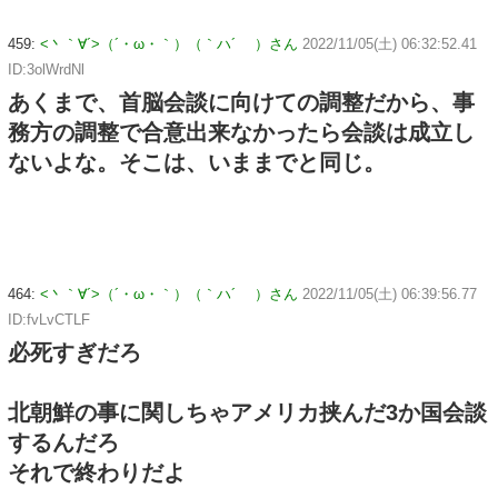
459:
<丶｀∀´>（´・ω・｀）（｀ハ´ ）さん
2022/11/05(土) 06:32:52.41
ID:3olWrdNl
あくまで、首脳会談に向けての調整だから、事
務方の調整で合意出来なかったら会談は成立し
ないよな。そこは、いままでと同じ。
464:
<丶｀∀´>（´・ω・｀）（｀ハ´ ）さん
2022/11/05(土) 06:39:56.77
ID:fvLvCTLF
必死すぎだろ
北朝鮮の事に関しちゃアメリカ挟んだ3か国会談
するんだろ
それで終わりだよ