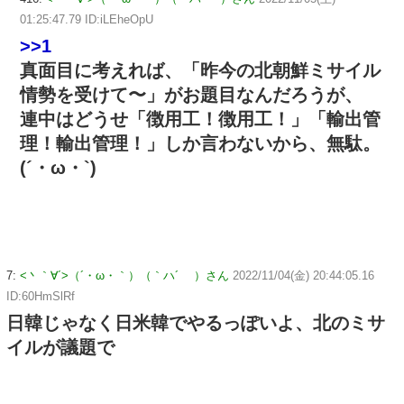
01:25:47.79 ID:iLEheOpU
>>1
真面目に考えれば、「昨今の北朝鮮ミサイル
情勢を受けて〜」がお題目なんだろうが、
連中はどうせ「徴用工！徴用工！」「輸出管
理！輸出管理！」しか言わないから、無駄。
(´・ω・`)
7:
<丶｀∀´>（´・ω・｀）（｀ハ´ ）さん
2022/11/04(金) 20:44:05.16
ID:60HmSlRf
日韓じゃなく日米韓でやるっぽいよ、北のミサ
イルが議題で