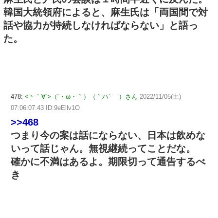
韓国大統領府によると、麻生氏は「両国間で対
話や協力が持続しなければならない」と語っ
た。
478:
<丶｀∀´>（´・ω・｀）（｀ハ´ ）さん
2022/11/05(土)
07:06:07.43 ID:9eEllv1O
>>468
つまり今の案は話にならない、日本は飲めな
いって話じゃん。無視継続ってことだな。
確かに不満はあるよ。期限切って通告するべ
き