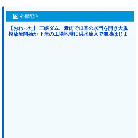
外部配信
【おわった】 三峡ダム、豪雨で13基の水門を開き大規
模放流開始か 下流の工場地帯に洪水流入で崩壊はじま
る