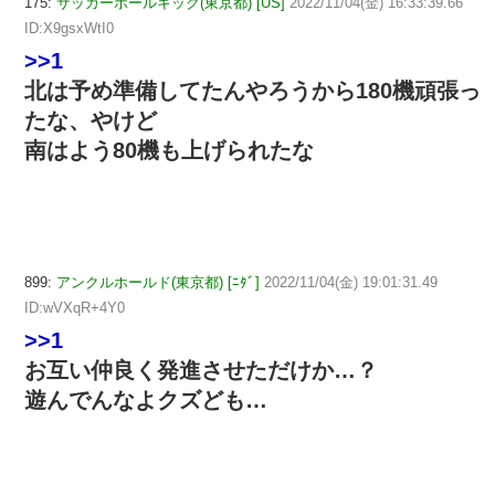
175:
サッカーボールキック(東京都) [US]
2022/11/04(金) 16:33:39.66
ID:X9gsxWtI0
>>1
北は予め準備してたんやろうから180機頑張っ
たな、やけど
南はよう80機も上げられたな
899:
アンクルホールド(東京都) [ﾆﾀﾞ]
2022/11/04(金) 19:01:31.49
ID:wVXqR+4Y0
>>1
お互い仲良く発進させただけか…？
遊んでんなよクズども…