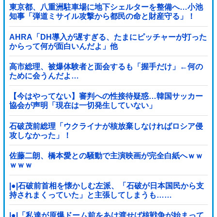
東京都、八重洲駐車場に地下シェルターを整備へ…小池
知事「弾道ミサイル攻撃から都民の命と財産守る」！
AHRA「DH導入が遅すぎる、たまにピッチャーが打った
からって何が面白いんだよ」他
高市総理、被爆体験者と面会するも「握手だけ」←何の
ために会うんだよ…
【今はやってない】審判への性接待疑惑…韓国サッカー
協会が声明「現在は一切発生していない」
石破茂前総理「ウクライナが核放棄しなければロシア侵
攻しなかった」！
佐藤二朗、橋本愛との騒動で主演映画が完全白紙へｗｗ
ｗｗｗ
|●|石破前首相を懐かしむ左派、「石破が日本国民から支
持されまくっていた」と主張してしまうも……
|●|「私達が原爆ドーム前をあけ渡せば核戦争が始まって