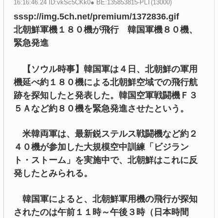
16:16:46.24 ID:vkSc5CKk0● BE:135853815-PLT(13000)
sssp://img.5ch.net/premium/1372836.gif
北朝鮮軍機１８０機が飛行 韓国軍機８０機、
緊急発進
【ソウル時事】韓国軍は４日、北朝鮮の軍用
機延べ約１８０機による北朝鮮空域での飛行航
跡を探知したと発表した。韓国空軍戦闘機Ｆ３
５Ａなど約８０機を緊急発進させたという。
米韓両軍は、最新鋭ステルス戦闘機など約２
４０機が参加した大規模空中訓練「ビジラン
ト・ストーム」を実施中で、北朝鮮はこれに反
発したとみられる。
韓国軍によると、北朝鮮軍用機の飛行が探知
されたのは午前１１時～午後３時（日本時間