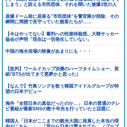
しまう」と訴える市民団体、それを聞いた被爆3世の人
が……
原爆ドーム前に居座る”市民団体”を警官隊が排除、その
瞬間に周囲で見守っていた観客たちが……
【今はやってない】審判への性接待疑惑…大韓サッカー
協会が声明「現在は一切発生していない」
中国の海水浴場の映像があまりにも・・・
【批判】ワールドカップ決勝のハーフタイムショー、英
紙｢BTSが出てきて悪夢かと思った｣
【なんで】竹島ソングを歌う韓国アイドルグループが待
望の日本デビュー
海外「全部日本の真似だったのか…」 日本の普通のテレ
ビ番組が最新SNSの数十年先を行っていたと話題に
韓国人「日本がここまでの観光大国に発展した本当の理
由がこちら…」→「昔から日本は愛されてた…（ブルブ