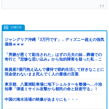
ジャングリア沖縄「3万円です」←ディズニー超えの強気
価格ｗｗｗ
「男癖が悪くて勘当された」はずの元夫の妹…葬儀での
奇行と『悲惨な思い込み』から知的障害を疑った私→こ
っそり病院へ誘導し行政保護させた話
株資産7億円抱え込んで優待で節約生活して好きなことに
現金使わないまま死んでく人の最後の言葉
東京都、八重洲駐車場に地下シェルターを整備へ…小池
知事「弾道ミサイル攻撃から都民の命と財産守る」！
中国の海水浴場の映像があまりにも・・・