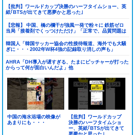
【批判】ワールドカップ決勝のハーフタイムショー、英
紙｢BTSが出てきて悪夢かと思った｣
【悲報】 中国、橋の欄干が強風一発で粉々に 鉄筋ゼロ
当局「接着剤でくっつけただけ」「正常で、品質問題は
ない」
韓国人「韓国サッカー協会の性接待報道、海外でも大騒
ぎに・・・2002年W杯4強の記録取り消しの声も」
→「マジで国の恥だ」「2002年まで疑う価値があ...
AHRA「DH導入が遅すぎる、たまにピッチャーが打った
からって何が面白いんだよ」他
中国の海水浴場の映像が
【批判】ワールドカップ
あまりにも・・・
決勝のハーフタイムショ
ー、英紙｢BTSが出てきて
悪夢かと思った｣