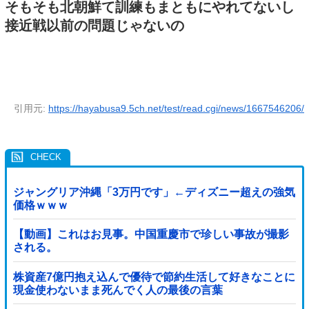
そもそも北朝鮮て訓練もまともにやれてないし
接近戦以前の問題じゃないの
引用元:
https://hayabusa9.5ch.net/test/read.cgi/news/1667546206/
ジャングリア沖縄「3万円です」←ディズニー超えの強気
価格ｗｗｗ
【動画】これはお見事。中国重慶市で珍しい事故が撮影
される。
株資産7億円抱え込んで優待で節約生活して好きなことに
現金使わないまま死んでく人の最後の言葉