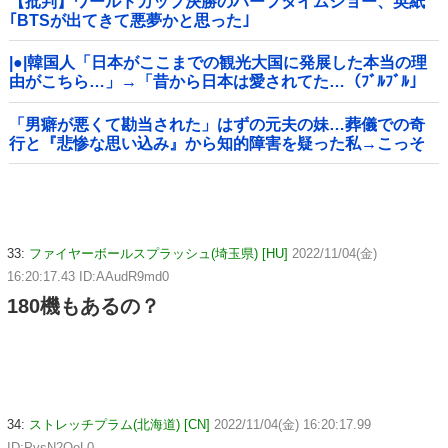
【批判】ワールドカップ決勝のハーフタイムショー、英紙
｢BTSが出てきて悪夢かと思った｣
|●|韓国人「日本がここまでの観光大国に発展した本当の理
由がこちら…」→「昔から日本は愛されてた…（ﾌﾞﾙﾌﾞﾙ」
＝韓国の反応
「男癖が悪くて勘当された」はずの元夫の妹…葬儀での奇
行と『悲惨な思い込み』から知的障害を疑った私→こっそ
り病院へ誘導し行政保護させた話
33:
ファイヤーボールスプラッシュ(埼玉県) [HU]
2022/11/04(金)
16:20:17.43 ID:AAudR9md0
180機もあるの？
34:
ストレッチプラム(北海道) [CN]
2022/11/04(金) 16:20:17.99
ID:PvsN2OoL0