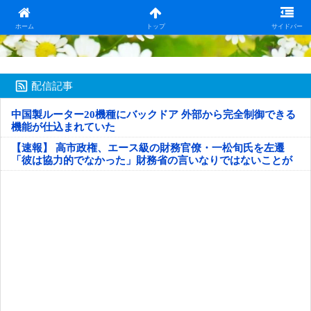
日本第一！ニュース録
ホーム
トップ
サイドバー
配信記事
中国製ルーター20機種にバックドア 外部から完全制御できる
機能が仕込まれていた
【速報】 高市政権、エース級の財務官僚・一松旬氏を左遷
「彼は協力的でなかった」財務省の言いなりではないことが
判明