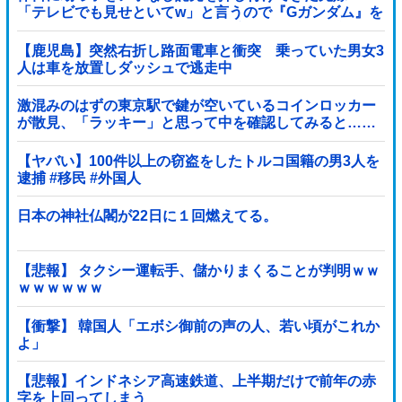
「テレビでも見せといてw」と言うので『Gガンダム』を
一気見させた結果……甥っ子が重度の中二病を発症して
家で大暴れｗｗ
【鹿児島】突然右折し路面電車と衝突 乗っていた男女3
人は車を放置しダッシュで逃走中
激混みのはずの東京駅で鍵が空いているコインロッカー
が散見、「ラッキー」と思って中を確認してみると……
【ヤバい】100件以上の窃盗をしたトルコ国籍の男3人を
逮捕 #移民 #外国人
日本の神社仏閣が22日に１回燃えてる。
【悲報】 タクシー運転手、儲かりまくることが判明ｗｗ
ｗｗｗｗｗｗ
【衝撃】 韓国人「エボシ御前の声の人、若い頃がこれか
よ」
【悲報】インドネシア高速鉄道、上半期だけで前年の赤
字を上回ってしまう