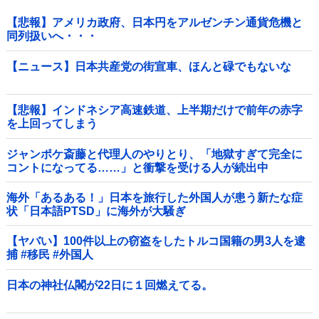
【悲報】アメリカ政府、日本円をアルゼンチン通貨危機と
同列扱いへ・・・
【ニュース】日本共産党の街宣車、ほんと碌でもないな
【悲報】インドネシア高速鉄道、上半期だけで前年の赤字
を上回ってしまう
wwwwwwwwwwwwwwwwwwwwwwwwwwwwwwwwwww
wwwwwwwwww他
ジャンポケ斎藤と代理人のやりとり、「地獄すぎて完全に
コントになってる……」と衝撃を受ける人が続出中
海外「あるある！」日本を旅行した外国人が患う新たな症
状「日本語PTSD」に海外が大騒ぎ
【ヤバい】100件以上の窃盗をしたトルコ国籍の男3人を逮
捕 #移民 #外国人
日本の神社仏閣が22日に１回燃えてる。