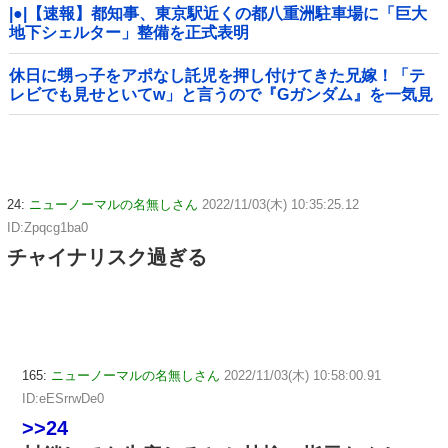
|●|【速報】都知事、東京駅近くの都八重洲駐車場に「巨大
地下シェルター」整備を正式表明
休日に甥っ子をアポなし託児を押し付けてきた兄嫁！「テ
レビでも見せといてw」と言うので『Gガンダム』を一気見
させた結果……甥っ子が重度の中二病を発症して家で大暴
れｗｗ
24:
ニューノーマルの名無しさん
2022/11/03(木) 10:35:25.12
ID:Zpqcg1ba0
チャイナリスク過ぎる
165:
ニューノーマルの名無しさん
2022/11/03(木) 10:58:00.91
ID:eESrrwDe0
>>24