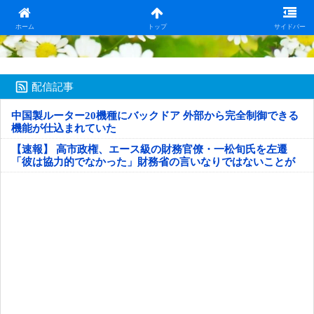
日本第一！ニュース録
ホーム
トップ
サイドバー
配信記事
中国製ルーター20機種にバックドア 外部から完全制御できる
機能が仕込まれていた
【速報】 高市政権、エース級の財務官僚・一松旬氏を左遷
「彼は協力的でなかった」財務省の言いなりではないことが
判明