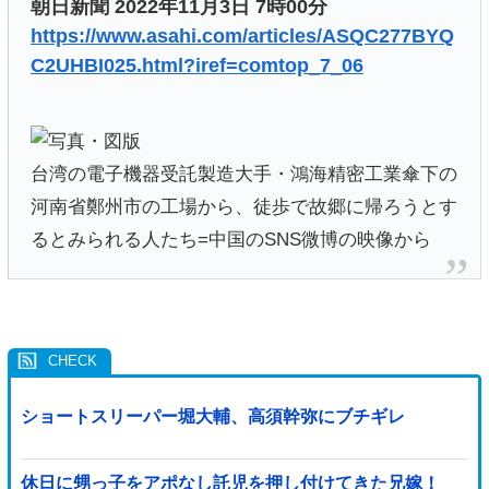
朝日新聞 2022年11月3日 7時00分
https://www.asahi.com/articles/ASQC277BYQ
C2UHBI025.html?iref=comtop_7_06
台湾の電子機器受託製造大手・鴻海精密工業傘下の
河南省鄭州市の工場から、徒歩で故郷に帰ろうとす
るとみられる人たち=中国のSNS微博の映像から
ショートスリーパー堀大輔、高須幹弥にブチギレ
休日に甥っ子をアポなし託児を押し付けてきた兄嫁！