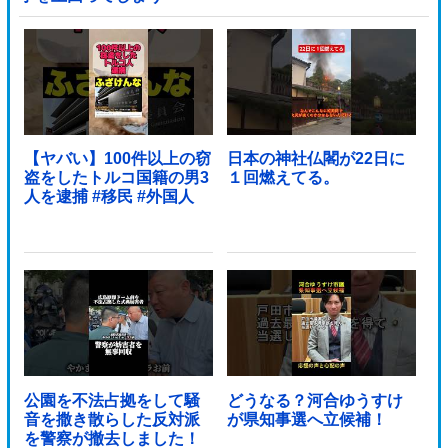
wwwwwwwwwwwwwwwwwwwwwwwwwwwwwwwwww
wwwwwwwwwww他
【ヤバい】100件以上の窃
日本の神社仏閣が22日に
盗をしたトルコ国籍の男3
１回燃えてる。
人を逮捕 #移民 #外国人
公園を不法占拠をして騒
どうなる？河合ゆうすけ
音を撒き散らした反対派
が県知事選へ立候補！
を警察が撤去しました！