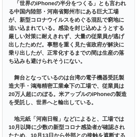
「世界のiPhoneの半分をつくる」とも言われ
る中国内陸部・河南省鄭州市にある巨大工場
が、新型コロナウイルスをめぐる混乱で窮地に
追い込まれている。感染を封じ込めようとする
厳しい対策に耐えきれず、大量の従業員が逃げ
出したためだ。事態を重く見た省政府が解決に
乗り出したが、正常化するまでの間は生産の落
ち込みも避けられそうにない。
舞台となっているのは台湾の電子機器受託製
造大手・鴻海精密工業傘下の工場で、従業員は
20万人超にのぼる。米アップルのiPhoneの製造
を受託し、世界へと輸出している。
地元紙「河南日報」などによると、工場では
10月以降に少数の新型コロナ感染者が確認され
たため、10月13日から外部との接触を遮断する