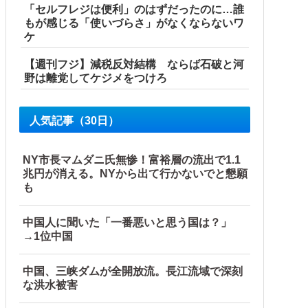
「セルフレジは便利」のはずだったのに…誰
もが感じる「使いづらさ」がなくならないワ
ケ
【週刊フジ】減税反対結構 ならば石破と河
野は離党してケジメをつけろ
ｗｗｗｗ
人気記事（30日）
」湖南省「三峡放流情報（画像」台風13号「...
NY市長マムダニ氏無惨！富裕層の流出で1.1
兆円が消える。NYから出て行かないでと懇願
も
中国人に聞いた「一番悪いと思う国は？」
→1位中国
中国、三峡ダムが全開放流。長江流域で深刻
み」他
な洪水被害