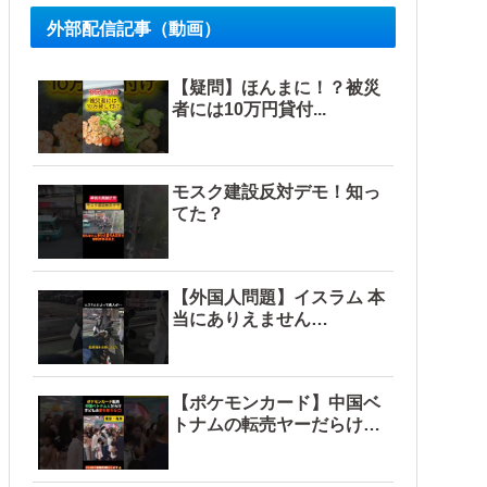
外部配信記事（動画）
【疑問】ほんまに！？被災
者には10万円貸付...
モスク建設反対デモ！知っ
てた？
【外国人問題】イスラム 本
当にありえません…
【ポケモンカード】中国ベ
トナムの転売ヤーだらけ…