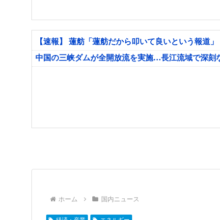
【速報】 蓮舫「蓮舫だから叩いて良いという報道」
中国の三峡ダムが全開放流を実施…長江流域で深刻
ホーム
国内ニュース
経済・産業
エネルギー