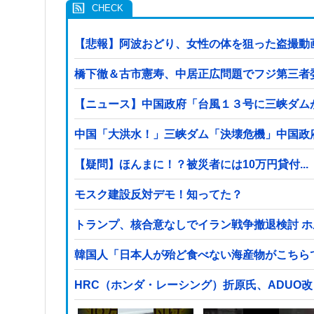
【悲報】阿波おどり、女性の体を狙った盗撮動
橋下徹＆古市憲寿、中居正広問題でフジ第三者
【ニュース】中国政府「台風１３号に三峡ダム
中国「大洪水！」三峡ダム「決壊危機」中国政府
【疑問】ほんまに！？被災者には10万円貸付...
モスク建設反対デモ！知ってた？
トランプ、核合意なしでイラン戦争撤退検討 
韓国人「日本人が殆ど食べない海産物がこちら
HRC（ホンダ・レーシング）折原氏、ADUO