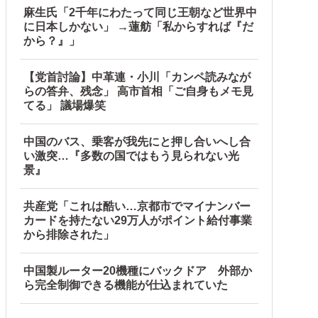
麻生氏「2千年にわたって同じ王朝など世界中
に日本しかない」 →蓮舫「私からすれば『だ
から？』」
【党首討論】中革連・小川「カンペ読みなが
らの答弁、残念」 高市首相「ご自身もメモ見
てる」 議場爆笑
中国のバス、乗客が我先にと押し合いへし合
い激突…『多数の国ではもう見られない光
景』
共産党「これは酷い…京都市でマイナンバー
カードを持たない29万人がポイント給付事業
から排除された」
中国製ルーター20機種にバックドア 外部か
ら完全制御できる機能が仕込まれていた