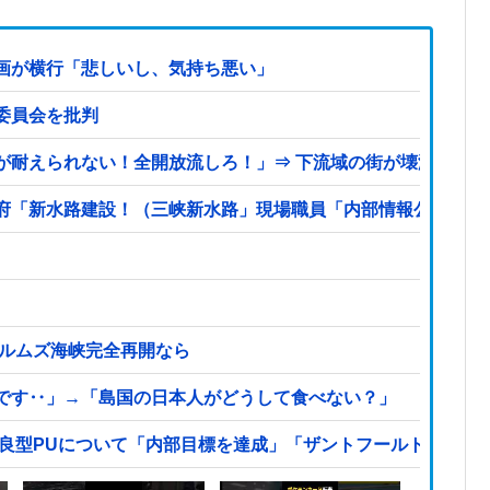
画が横行「悲しいし、気持ち悪い」
委員会を批判
が耐えられない！全開放流しろ！」⇒ 下流域の街が壊滅状態ｗ
「新水路建設！（三峡新水路」現場職員「内部情報公開！（失踪
ホルムズ海峡完全再開なら
です‥」→「島国の日本人がどうして食べない？」
改良型PUについて「内部目標を達成」「ザントフールトが楽し