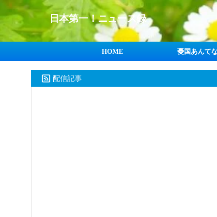
日本第一！ニュース録
HOME
憂国あんて
配信記事