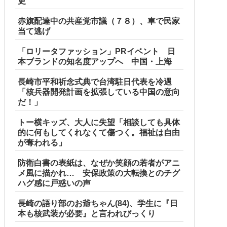
更
赤旗配達中の共産党市議（７８）、車で民家
当て逃げ
「ロリータファッション」PRイベント 日
本ブランドの知名度アップへ 中国・上海
長崎市平和祈念式典で台湾駐日代表を冷遇
「核兵器開発計画を拡張している中国の意向
だ！」
トー横キッズ、大人に失望「相談しても具体
的に何もしてくれなくて傷つく。福祉は自由
が奪われる」
防衛白書の表紙は、なぜか笑顔の若者がアニ
メ風に描かれ… 安保政策の大転換とのチグ
ハグ感に戸惑いの声
長崎の語り部のお爺ちゃん(84)、学生に『日
本も核武装が必要』と言われびっくり