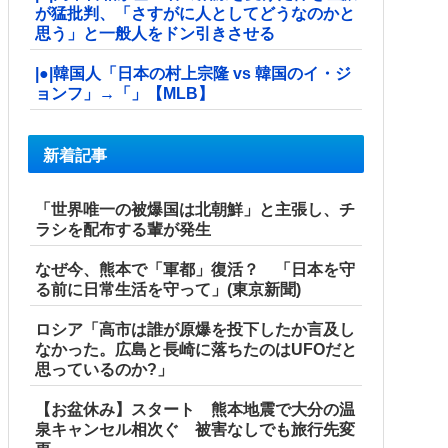
が猛批判、「さすがに人としてどうなのかと
思う」と一般人をドン引きさせる
|●|韓国人「日本の村上宗隆 vs 韓国のイ・ジ
ョンフ」→「」【MLB】
新着記事
「世界唯一の被爆国は北朝鮮」と主張し、チ
ラシを配布する輩が発生
なぜ今、熊本で「軍都」復活？ 「日本を守
る前に日常生活を守って」(東京新聞)
ロシア「高市は誰が原爆を投下したか言及し
なかった。広島と長崎に落ちたのはUFOだと
思っているのか?」
【お盆休み】スタート 熊本地震で大分の温
泉キャンセル相次ぐ 被害なしでも旅行先変