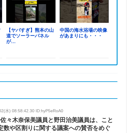
す
【ヤバすぎ】熊本の山
中国の海水浴場の映像
道でソーラーパネル
があまりにも・・・
が…
02(水) 08:58:42.30 ID:hyP5eRoA0
の佐々木奈保美議員と野田治美議員は、こと
定数や区割りに関する議案への賛否をめぐ