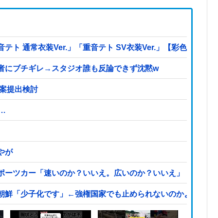
 通常衣装Ver.」「重音テト SV衣装Ver.」【彩色原型公
者にブチギレ→スタジオ誰も反論できず沈黙w
法案提出検討
…
やが
ポーツカー「速いのか？いいえ。広いのか？いいえ」【海外の
朝鮮「少子化です」←強権国家でも止められないのかよ他