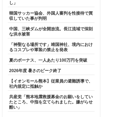
し」
韓国サッカー協会、外国人審判を性接待で買
収していた事が判明
中国、三峡ダムが全開放流。長江流域で深刻
な洪水被害
「神聖なる場所です」靖国神社、境内におけ
るコスプレや軍装の禁止を発表
夏のボーナス、一人あたり100万円を突破
2026年度 暑さのピーク終了
【イオンモール熊本】従業員の避難誘導で、
社内規定に抵触か
共産党「熊本地震救援募金のお願いをしてい
たところ、中指を立てられました。嫌がらせ
酷い」