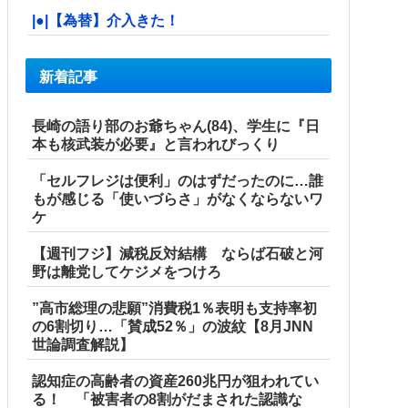
|●|【為替】介入きた！
新着記事
長崎の語り部のお爺ちゃん(84)、学生に『日
本も核武装が必要』と言われびっくり
「セルフレジは便利」のはずだったのに…誰
もが感じる「使いづらさ」がなくならないワ
ケ
【週刊フジ】減税反対結構 ならば石破と河
野は離党してケジメをつけろ
”高市総理の悲願”消費税1％表明も支持率初
の6割切り…「賛成52％」の波紋【8月JNN
世論調査解説】
認知症の高齢者の資産260兆円が狙われてい
る！ 「被害者の8割がだまされた認識な