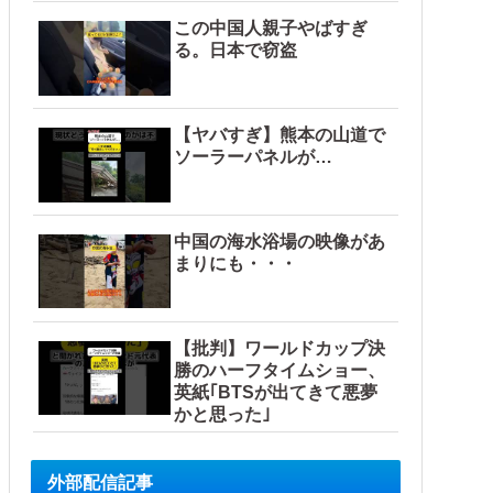
この中国人親子やばすぎ
る。日本で窃盗
【ヤバすぎ】熊本の山道で
ソーラーパネルが…
中国の海水浴場の映像があ
まりにも・・・
【批判】ワールドカップ決
勝のハーフタイムショー、
英紙｢BTSが出てきて悪夢
かと思った｣
外部配信記事