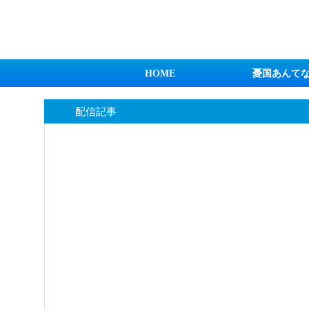
日本第一！ニュース録
HOME
憂国あんて
配信記事