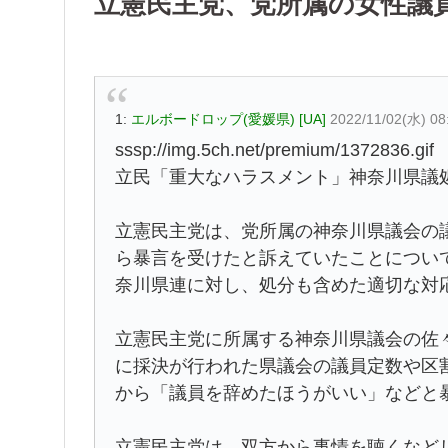
立憲民主党、党所属の女性議
1:
エルボードロップ(愛媛県) [UA]
2022/11/02(水) 08
sssp://img.5ch.net/premium/1372836.gif
立民「重大なハラスメント」神奈川県議
立憲民主党は、党所属の神奈川県議会の
ら暴言を受けたと訴えていたことについ
奈川県連に対し、処分も含めた適切な対
立憲民主党に所属する神奈川県議会の佐
に採決が行われた県議会の議員定数や区
から「議員を辞めたほうがいい」などと
立憲民主党は、双方から事情を聴くなど