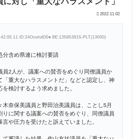
員に対し「重大なハラスメント」
2022.11.02
:42:05.11 ID:24OcehdD0● BE:135853815-PLT(13000)
処分含め県連に検討要請
議員2人が、議案への賛否をめぐり同僚議員か
て「重大なハラスメントだ」などと認定し、神
応を検討するよう求めました。
々木奈保美議員と野田治美議員は、ことし5月
割りに関する議案への賛否をめぐり、同僚議員
暴言や圧力を受けたと訴えていました。
して審議した結果、作山友祐議員を「重大なハ