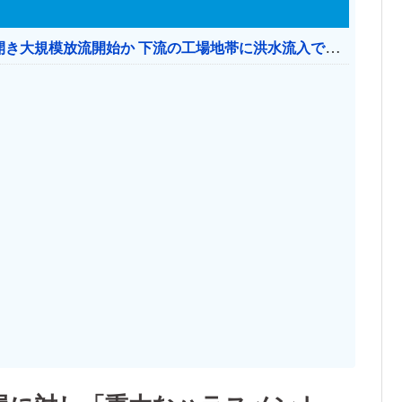
【おわった】 三峡ダム、豪雨で13基の水門を開き大規模放流開始か 下流の工場地帯に洪水流入で崩壊はじまる