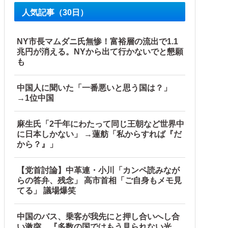
人気記事（30日）
NY市長マムダニ氏無惨！富裕層の流出で1.1
開】
兆円が消える。NYから出て行かないでと懇願
も
中国人に聞いた「一番悪いと思う国は？」
→1位中国
麻生氏「2千年にわたって同じ王朝など世界中
に日本しかない」 →蓮舫「私からすれば『だ
から？』」
【党首討論】中革連・小川「カンペ読みなが
らの答弁、残念」 高市首相「ご自身もメモ見
反応】
てる」 議場爆笑
中国のバス、乗客が我先にと押し合いへし合
い激突…『多数の国ではもう見られない光