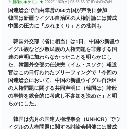
1:
新種のホケモン ★
2022/11/02(水) 08:55:53.97 ID:4si0nZqH
国連総会で自由陣営の50カ国が声明に参加
韓国は新疆ウイグル自治区の人権討論には賛成
中国の圧力に「ぶれまくり」との批判も
韓国外交部（省に相当）は1日、中国の新疆ウ
イグル族など少数民族の人権問題を非難する国
連の声明に加わらなかったことを明らかにし
た。韓国外交部の任洙奭（イム・スソク）報道
官はこの日行われたブリーフィングで「今回の
国連総会において、中国の新疆ウイグル自治区
の人権問題に関する共同声明に（韓国は）諸般
の事情を総合的に考慮し不参加を決めた」と明
らかにした。
韓国は先月の国連人権理事会（UNHCR）でウ
イグルの人権問題に関する討論会開催には賛成