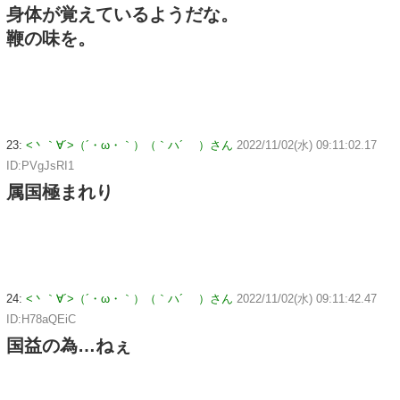
身体が覚えているようだな。
鞭の味を。
23:
<丶｀∀´>（´・ω・｀）（｀ハ´ ）さん
2022/11/02(水) 09:11:02.17
ID:PVgJsRI1
属国極まれり
24:
<丶｀∀´>（´・ω・｀）（｀ハ´ ）さん
2022/11/02(水) 09:11:42.47
ID:H78aQEiC
国益の為…ねぇ