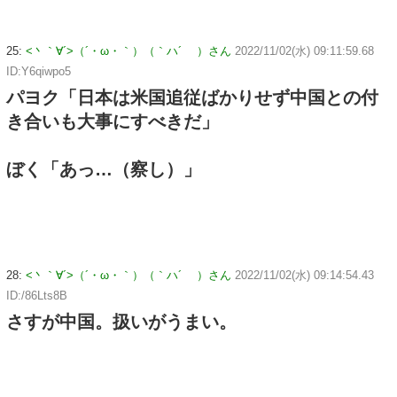
25:
<丶｀∀´>（´・ω・｀）（｀ハ´ ）さん
2022/11/02(水) 09:11:59.68
ID:Y6qiwpo5
パヨク「日本は米国追従ばかりせず中国との付
き合いも大事にすべきだ」
ぼく「あっ…（察し）」
28:
<丶｀∀´>（´・ω・｀）（｀ハ´ ）さん
2022/11/02(水) 09:14:54.43
ID:/86Lts8B
さすが中国。扱いがうまい。