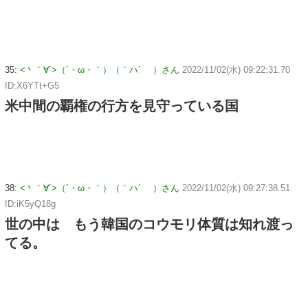
35:
<丶｀∀´>（´・ω・｀）（｀ハ´ ）さん
2022/11/02(水) 09:22:31.70
ID:X6YTt+G5
米中間の覇権の行方を見守っている国
38:
<丶｀∀´>（´・ω・｀）（｀ハ´ ）さん
2022/11/02(水) 09:27:38.51
ID:iK5yQ18g
世の中は もう韓国のコウモリ体質は知れ渡っ
てる。