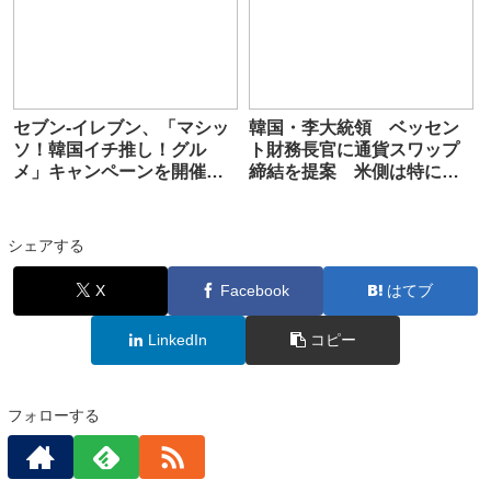
セブン-イレブン、「マシッ
韓国・李大統領 ベッセン
ソ！韓国イチ推し！グル
ト財務長官に通貨スワップ
メ」キャンペーンを開催
締結を提案 米側は特に扱
キンパ、チヂミなど
わず
シェアする
X
Facebook
はてブ
LinkedIn
コピー
フォローする