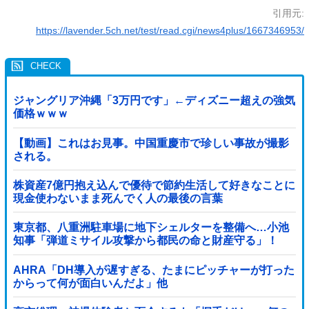
引用元:
https://lavender.5ch.net/test/read.cgi/news4plus/1667346953/
ジャングリア沖縄「3万円です」←ディズニー超えの強気
価格ｗｗｗ
【動画】これはお見事。中国重慶市で珍しい事故が撮影
される。
株資産7億円抱え込んで優待で節約生活して好きなことに
現金使わないまま死んでく人の最後の言葉
東京都、八重洲駐車場に地下シェルターを整備へ…小池
知事「弾道ミサイル攻撃から都民の命と財産守る」！
AHRA「DH導入が遅すぎる、たまにピッチャーが打った
からって何が面白いんだよ」他