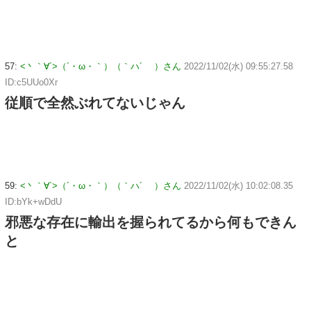
57:
<丶｀∀´>（´・ω・｀）（｀ハ´ ）さん
2022/11/02(水) 09:55:27.58
ID:c5UUo0Xr
従順で全然ぶれてないじゃん
59:
<丶｀∀´>（´・ω・｀）（｀ハ´ ）さん
2022/11/02(水) 10:02:08.35
ID:bYk+wDdU
邪悪な存在に輸出を握られてるから何もできん
と