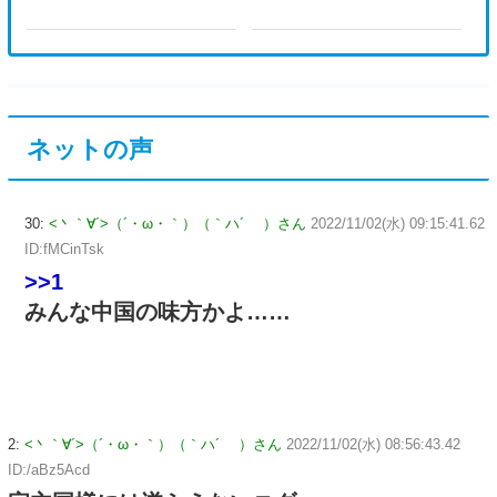
ネットの声
30:
<丶｀∀´>（´・ω・｀）（｀ハ´ ）さん
2022/11/02(水) 09:15:41.62
ID:fMCinTsk
>>1
みんな中国の味方かよ……
2:
<丶｀∀´>（´・ω・｀）（｀ハ´ ）さん
2022/11/02(水) 08:56:43.42
ID:/aBz5Acd