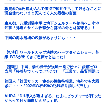
っそり病院へ誘導し行政保護させた話
株資産7億円抱え込んで優待で節約生活して好きなことに
現金使わないまま死んでく人の最後の言葉
東京都、八重洲駐車場に地下シェルターを整備へ…小池
知事「弾道ミサイル攻撃から都民の命と財産守る」！
中国の海水浴場の映像があまりにも・・・
【批判】ワールドカップ決勝のハーフタイムショー、英
紙｢BTSが出てきて悪夢かと思った｣
【悲報】 中国、橋の欄干が強風一発で粉々に 鉄筋ゼロ
当局「接着剤でくっつけただけ」「正常で、品質問題は
ない」
韓国人「韓国サッカー協会の性接待報道、海外でも大騒
ぎに・・・2002年W杯4強の記録取り消しの声も」
→「マジで国の恥だ」「2002年まで疑う価値があ...
AHRA「DH導入が遅すぎる、たまにピッチャーが打った
からって何が面白いんだよ」他