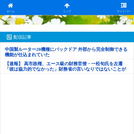
日本第一！ニュース録
ホーム
トップ
サイドバー
配信記事
中国製ルーター20機種にバックドア 外部から完全制御できる
機能が仕込まれていた
【速報】 高市政権、エース級の財務官僚・一松旬氏を左遷
「彼は協力的でなかった」財務省の言いなりではないことが
判明