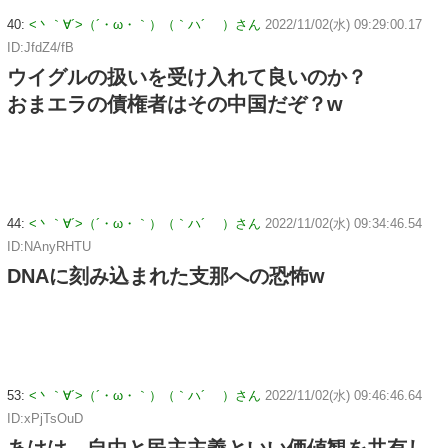
40:
<丶｀∀´>（´・ω・｀）（｀ハ´ ）さん
2022/11/02(水) 09:29:00.17
ID:JfdZ4/fB
ウイグルの扱いを受け入れて良いのか？
おまエラの債権者はその中国だぞ？w
44:
<丶｀∀´>（´・ω・｀）（｀ハ´ ）さん
2022/11/02(水) 09:34:46.54
ID:NAnyRHTU
DNAに刻み込まれた支那への恐怖w
53:
<丶｀∀´>（´・ω・｀）（｀ハ´ ）さん
2022/11/02(水) 09:46:46.64
ID:xPjTsOuD
あはは、自由と民主主義といい価値観を共有し