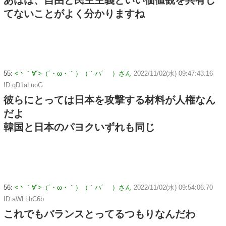
てないことがよく分かりますね
55:
<丶｀∀´>（´・ω・｀）（｀ハ´ ）さん
2022/11/02(水) 09:47:43.16
ID:qD1aLuoG
彼らにとっては日本を攻撃する材料が人権なん
だよ
韓国と日本のパヨクいずれも同じ
56:
<丶｀∀´>（´・ω・｀）（｀ハ´ ）さん
2022/11/02(水) 09:54:06.70
ID:aWLLhC6b
これでもバランスとってるつもりなんだわ