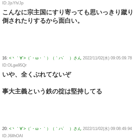
ID:JjsYh/Jp
こんなに宗主国にすり寄っても思いっきり蹴り
倒されたりするから面白い。
16:
<丶｀∀´>（´・ω・｀）（｀ハ´ ）さん
2022/11/02(水) 09:05:09.78
ID:OLgw95Qr
いや、全くぶれてないぞ
事大主義という鉄の掟は堅持してる
20:
<丶｀∀´>（´・ω・｀）（｀ハ´ ）さん
2022/11/02(水) 09:08:49.94
ID:J6llhOAI