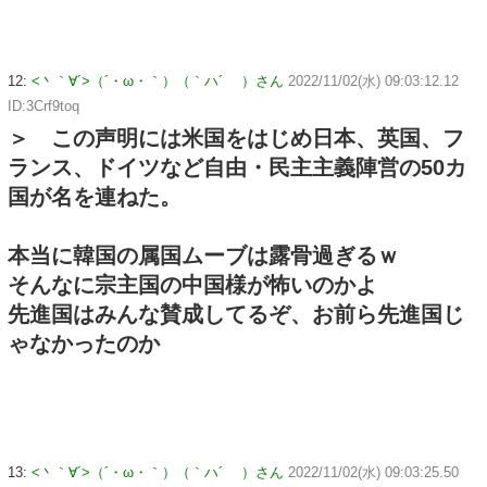
12:
<丶｀∀´>（´・ω・｀）（｀ハ´ ）さん
2022/11/02(水) 09:03:12.12
ID:3Crf9toq
＞ この声明には米国をはじめ日本、英国、フ
ランス、ドイツなど自由・民主主義陣営の50カ
国が名を連ねた。
本当に韓国の属国ムーブは露骨過ぎるｗ
そんなに宗主国の中国様が怖いのかよ
先進国はみんな賛成してるぞ、お前ら先進国じ
ゃなかったのか
13:
<丶｀∀´>（´・ω・｀）（｀ハ´ ）さん
2022/11/02(水) 09:03:25.50