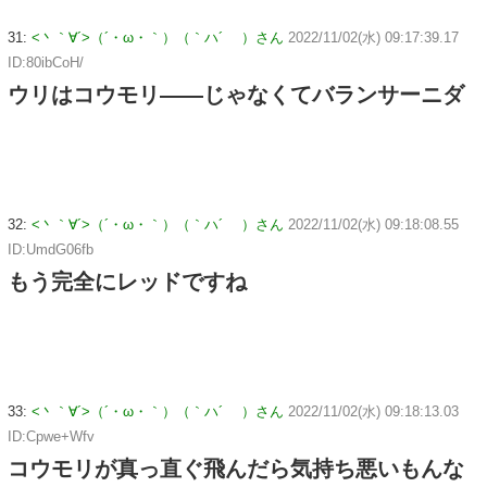
31:
<丶｀∀´>（´・ω・｀）（｀ハ´ ）さん
2022/11/02(水) 09:17:39.17
ID:80ibCoH/
ウリはコウモリ――じゃなくてバランサーニダ
32:
<丶｀∀´>（´・ω・｀）（｀ハ´ ）さん
2022/11/02(水) 09:18:08.55
ID:UmdG06fb
もう完全にレッドですね
33:
<丶｀∀´>（´・ω・｀）（｀ハ´ ）さん
2022/11/02(水) 09:18:13.03
ID:Cpwe+Wfv
コウモリが真っ直ぐ飛んだら気持ち悪いもんな