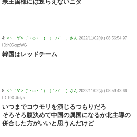
宗主国様には逆らえないニダ
4:
<丶｀∀´>（´・ω・｀）（｀ハ´ ）さん
2022/11/02(水) 08:56:54.97
ID:h05xqzWG
韓国はレッドチーム
8:
<丶｀∀´>（´・ω・｀）（｀ハ´ ）さん
2022/11/02(水) 08:59:43.66
ID:19XUtdyh
いつまでコウモリを演じるつもりだろ
そろそろ腹決めて中国の属国になるか北主導の
併合した方がいいと思うんだけど