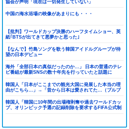
協会が声明「現在は一切発生していない」
中国の海水浴場の映像があまりにも・・・
【批判】ワールドカップ決勝のハーフタイムショー、英
紙｢BTSが出てきて悪夢かと思った｣
【なんで】竹島ソングを歌う韓国アイドルグループが待
望の日本デビュー
海外「全部日本の真似だったのか…」 日本の普通のテレ
ビ番組が最新SNSの数十年先を行っていたと話題に
韓国人「日本がここまでの観光大国に発展した本当の理
由がこちら…」→「昔から日本は愛されてた…（ブルブ
ル」＝韓国の反応
韓国人「韓国に10年間の出場権剥奪や過去ワールドカッ
プ、オリンピック予選の記録削除を要求するFIFA公式制
裁を海外メディアが報道！」