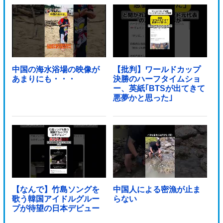
中国の海水浴場の映像が
【批判】ワールドカップ
あまりにも・・・
決勝のハーフタイムショ
ー、英紙｢BTSが出てきて
悪夢かと思った｣
【なんで】竹島ソングを
中国人による密漁が止ま
歌う韓国アイドルグルー
らない
プが待望の日本デビュー