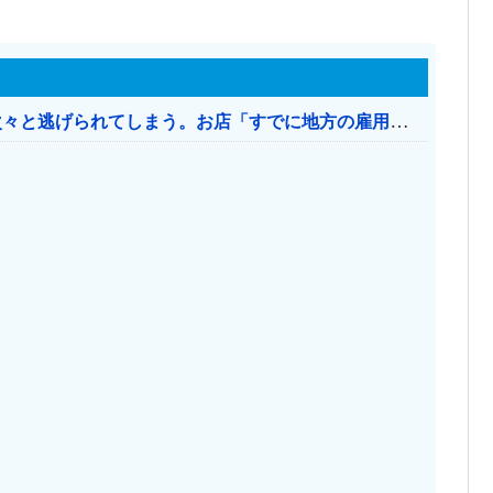
日本のお店、時給1500円でもミャンマー人に次々と逃げられてしまう。お店「すでに地方の雇用は崩壊」