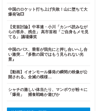
中国のロケット打ち上げ失敗！山に堕ちて大
爆発🚀💥
【海外の反応】
【党首討論】中革連・小川「カンペ読みなが
らの答弁、残念」 高市首相「ご自身もメモ見
てる」 議場爆笑
中国のバス、乗客が我先にと押し合いへし合
い激突…『多数の国ではもう見られない光
景』
【動画】イオンモール爆発の瞬間の映像が公
開される。全滅の模様…
シャチの激しい体当たり、マンボウが粉々に
「爆発」 捕食戦略か遊びか