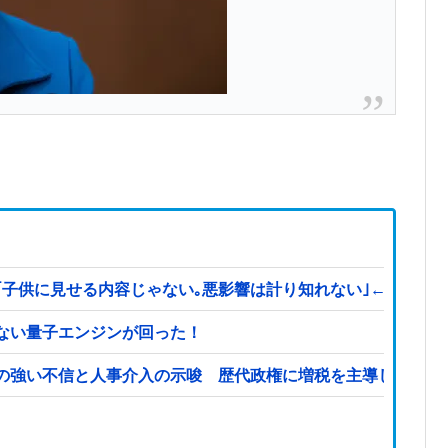
見せる内容じゃない｡悪影響は計り知れない｣←これw w w w 
ない量子エンジンが回った！
の強い不信と人事介入の示唆 歴代政権に増税を主導してきた