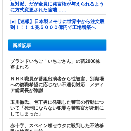
反対派、だが全員に発言権が与えられるよう
に方式変更された途端……
|●|【速報】日本製メモリに世界中から注文殺
到！！！ １兆５０００億円で工場増築へ
新着記事
ブランドいちご「いちごさん」の苗2000株
盗まれる
ＮＨＫ職員が番組出演者から性被害、別職場
への復職希望に応じない不適切対応…メディ
ア総局長が陳謝
玉川徹氏、包丁男に発砲した警官の行動につ
いて「死刑にならない犯罪を警察官が死刑に
してしまった」
赤十字、スペイン領セウタに殺到した不法移