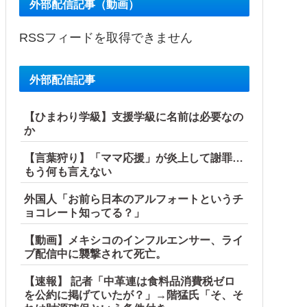
外部配信記事（動画）
RSSフィードを取得できません
外部配信記事
【ひまわり学級】支援学級に名前は必要なの
か
【言葉狩り】「ママ応援」が炎上して謝罪…
もう何も言えない
外国人「お前ら日本のアルフォートというチ
ョコレート知ってる？」
【動画】メキシコのインフルエンサー、ライ
ブ配信中に襲撃されて死亡。
【速報】 記者「中革連は食料品消費税ゼロ
を公約に掲げていたが？」→階猛氏「そ、そ