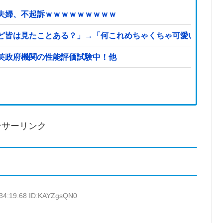
夫婦、不起訴ｗｗｗｗｗｗｗｗｗ
ど皆は見たことある？」→「何これめちゃくちゃ可愛いｗｗ」
…英政府機関の性能評価試験中！他
ンサーリンク
:34:19.68 ID:KAYZgsQN0