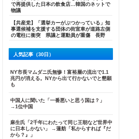
で再提供した日本の飲食店…韓国のネットで
物議
【共産党】「選挙カーがぶつかっている」知
事選候補を支援する団体の街宣車が道路左側
の電柱に衝突 県議と運動員が重傷 長野
人気記事（30日）
NY市長マムダニ氏無惨！富裕層の流出で1.1
兆円が消える。NYから出て行かないでと懇願
も
w w w w w
中国人に聞いた「一番悪いと思う国は？」
→1位中国
財務省、高市内閣に完全敗北
麻生氏「2千年にわたって同じ王朝など世界中
に日本しかない」 →蓮舫「私からすれば『だ
から？』」