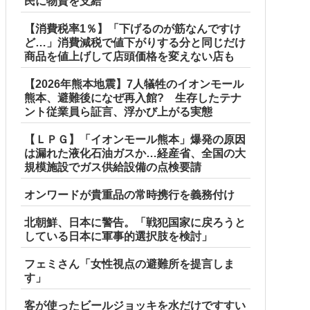
民に物資を支給
【消費税率1％】「下げるのが筋なんですけ
ど…」消費減税で値下がりする分と同じだけ
商品を値上げして店頭価格を変えない店も
【2026年熊本地震】7人犠牲のイオンモール
熊本、避難後になぜ再入館? 生存したテナ
ント従業員ら証言、浮かび上がる実態
【ＬＰＧ】「イオンモール熊本」爆発の原因
は漏れた液化石油ガスか…経産省、全国の大
規模施設でガス供給設備の点検要請
オンワードが貴重品の常時携行を義務付け
北朝鮮、日本に警告。「戦犯国家に戻ろうと
している日本に軍事的選択肢を検討」
フェミさん「女性視点の避難所を提言しま
す」
客が使ったビールジョッキを水だけですすい