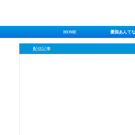
日本第一！ニュース録
HOME
憂国あんて
配信記事