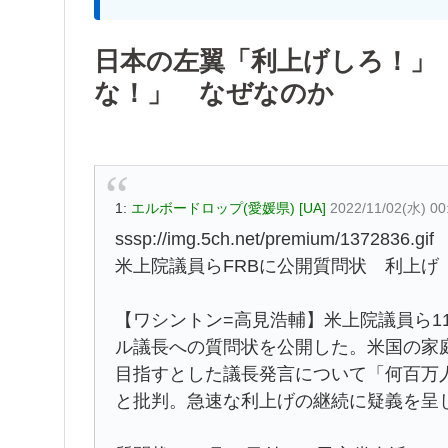
日本の左翼「利上げしろ！」
な！」 なぜなのか
1:
エルボードロップ(愛媛県) [UA]
2022/11/02(水) 00
sssp://img.5ch.net/premium/1372836.gif
米上院議員らFRBに公開質問状 利上げ
【ワシントン=高見浩輔】米上院議員ら1
ル議長への質問状を公開した。米国の家
目指すとした議長発言について「何百万
と批判。急速な利上げの継続に疑義を呈