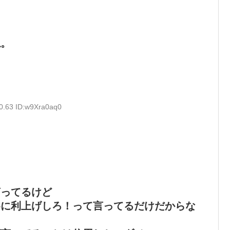
ね。
0.63 ID:w9Xra0aq0
言ってるけど
為に利上げしろ！って言ってるだけだからな