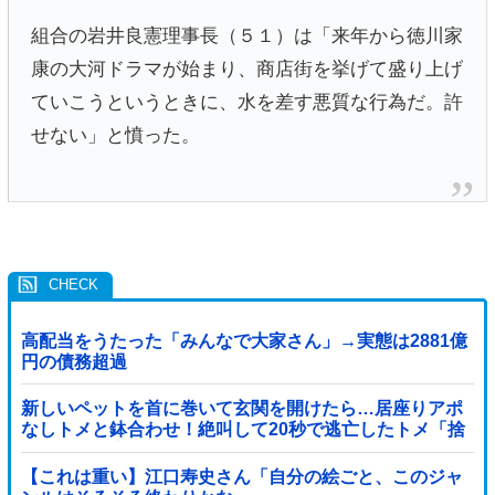
組合の岩井良憲理事長（５１）は「来年から徳川家
康の大河ドラマが始まり、商店街を挙げて盛り上げ
ていこうというときに、水を差す悪質な行為だ。許
せない」と憤った。
高配当をうたった「みんなで大家さん」→実態は2881億
円の債務超過
新しいペットを首に巻いて玄関を開けたら…居座りアポ
なしトメと鉢合わせ！絶叫して20秒で逃亡したトメ「捨
てないと二度と行ってあげない！」←もう来なくて大丈
夫ですｗ
【これは重い】江口寿史さん「自分の絵ごと、このジャ