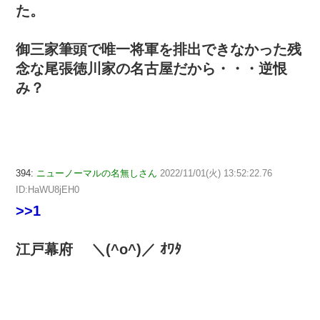
た。
御三家筆頭で唯一将軍を排出できなかった残
念な尾張徳川家の名古屋だから・・・逆恨
み？
394:
ニューノーマルの名無しさん
2022/11/01(火) 13:52:22.76
ID:HaWU8jEH0
>>1
江戸幕府 ＼(^o^)／ ｵﾜﾀ