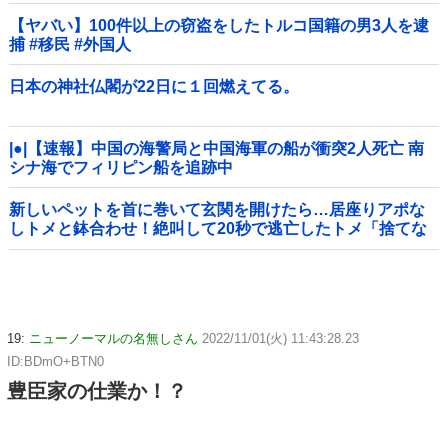
【ヤバい】100件以上の窃盗をしたトルコ国籍の男3人を逮
捕 #移民 #外国人
日本の神社仏閣が22日に１回燃えてる。
|●|【速報】中国の海警局と中国海軍の船が衝突2人死亡 南
シナ海でフィリピン船を追跡中
新しいペットを首に巻いて玄関を開けたら…居座りアポな
しトメと鉢合わせ！絶叫して20秒で逃亡したトメ「捨てな
いと二度と行ってあげない！」←もう来なくて大丈夫です
ｗ
19:
ニューノーマルの名無しさん
2022/11/01(火) 11:43:28.23
ID:BDmO+BTN0
豊臣家の仕業か！？