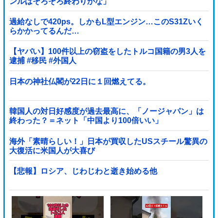
ンルはそろそろ終わりかな」
過給なしで420ps。しかもL型エンジン…このS31Zいく
らかかってるんだ…
【ヤバい】100件以上の窃盗をしたトルコ国籍の男3人を
逮捕 #移民 #外国人
日本の神社仏閣が22日に１回燃えてる。
韓国人の対日好感度が過去最高に、「ノージャパン」は
終わった？＝ネット「中国より100倍いい」
海外「素晴らしい！」日本が買収したUSスチール驚異の
大復活に米国人が大喜び
【悲報】ロシア、じわじわと逝き始める他