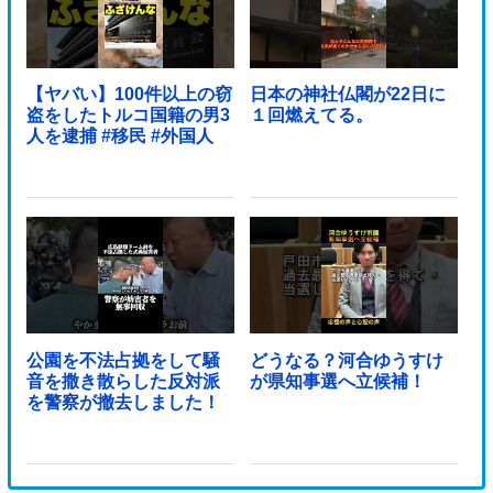
【ヤバい】100件以上の窃
日本の神社仏閣が22日に
盗をしたトルコ国籍の男3
１回燃えてる。
人を逮捕 #移民 #外国人
公園を不法占拠をして騒
どうなる？河合ゆうすけ
音を撒き散らした反対派
が県知事選へ立候補！
を警察が撤去しました！