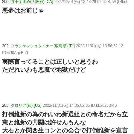
200:
膝十字固め(大阪府) [CA]
2022/11/01(火) 13:48:29.02 ID:BpVQIRbu0
悪夢はお前じゃ
202:
フランケンシュタイナー(広島県) [FI]
2022/11/01(火) 13:56:52.12
ID:sR0AgxEu0
実際言ってることは正しいと思うわ
ただれいわも悪魔で地獄だけど
205:
グロリア(茸) [US]
2022/11/01(火) 14:05:02.85 ID:bb2o2JBM0
打倒維新の為のれいわ新選組との命名だから立
憲と維新の共闘は許せんもんな
大石とか関西生コンとの会合で打倒維新を宣言