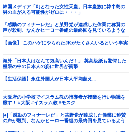
韓国メディア「幻となった女性天皇。日本皇族に韓半島の
男の血が入る可能性がゼロに・・・」
「感動のフィナーレだ」と某野党が達成した偉業に称賛の
声が殺到、なんかヒーロー番組の最終回を見ているような
気分に……他
【画像】 このハゲにやられたJKがたくさんいるという事実
海外「日本人はなんて気高いんだ！」 英高級紙も驚愕した
極限の中の日本人の姿に世界が衝撃
【生活保護】永住外国人が日本人平均超え...
大阪府の小学校でイスラム教の指導者が授業を行い物議を
醸す！ #大阪 #イスラム教 #モスク
|●|「感動のフィナーレだ」と某野党が達成した偉業に称賛
の声が殺到、なんかヒーロー番組の最終回を見ているよう
な気分に……