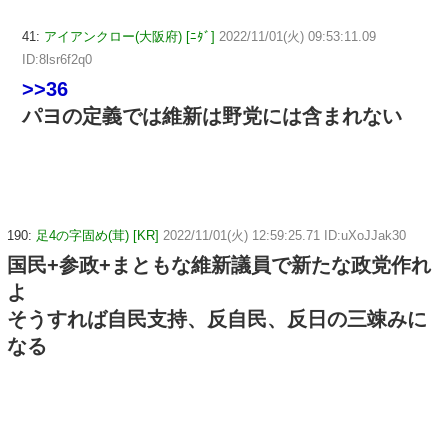
41:
アイアンクロー(大阪府) [ﾆﾀﾞ]
2022/11/01(火) 09:53:11.09
ID:8lsr6f2q0
>>36
パヨの定義では維新は野党には含まれない
190:
足4の字固め(茸) [KR]
2022/11/01(火) 12:59:25.71 ID:uXoJJak30
国民+参政+まともな維新議員で新たな政党作れ
よ
そうすれば自民支持、反自民、反日の三竦みに
なる