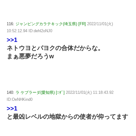
116:
ジャンピングカラテキック(埼玉県) [FR]
2022/11/01(火)
10:52:12.94 ID:dehl2oNJ0
>>1
ネトウヨとパヨクの合体だからな。
まぁ悪夢だろうw
140:
ラ ケブラーダ(愛知県) [ﾆﾀﾞ]
2022/11/01(火) 11:18:43.92
ID:OeNHKind0
>>1
と最凶レベルの地獄からの使者が仰ってます