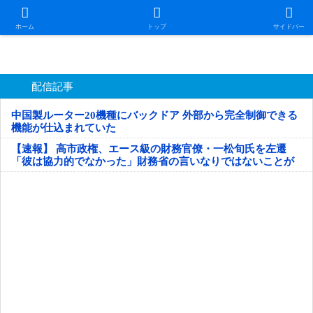
日本第一！ニュース録
ホーム
トップ
サイドバー
配信記事
中国製ルーター20機種にバックドア 外部から完全制御できる
機能が仕込まれていた
【速報】 高市政権、エース級の財務官僚・一松旬氏を左遷
「彼は協力的でなかった」財務省の言いなりではないことが
判明