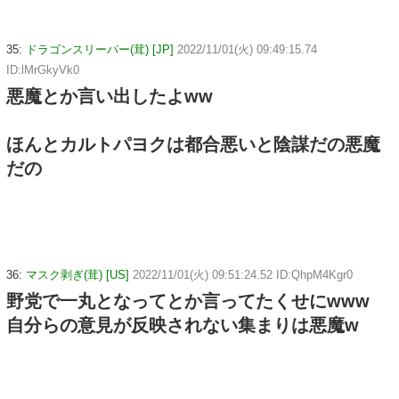
35:
ドラゴンスリーパー(茸) [JP]
2022/11/01(火) 09:49:15.74
ID:lMrGkyVk0
悪魔とか言い出したよww
ほんとカルトパヨクは都合悪いと陰謀だの悪魔
だの
36:
マスク剥ぎ(茸) [US]
2022/11/01(火) 09:51:24.52 ID:QhpM4Kgr0
野党で一丸となってとか言ってたくせにwww
自分らの意見が反映されない集まりは悪魔w