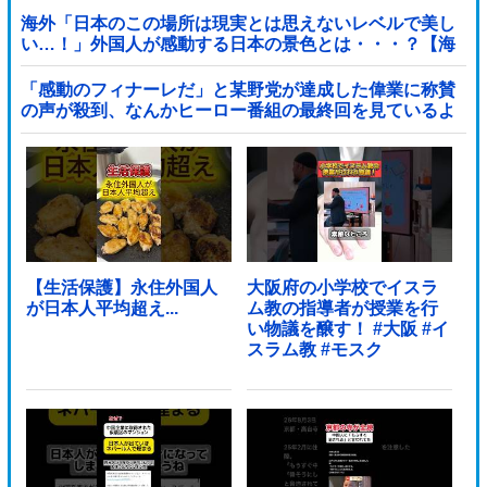
海外「日本のこの場所は現実とは思えないレベルで美し
い…！」外国人が感動する日本の景色とは・・・？【海
外の反応】
「感動のフィナーレだ」と某野党が達成した偉業に称賛
の声が殺到、なんかヒーロー番組の最終回を見ているよ
うな気分に……他
【生活保護】永住外国人
大阪府の小学校でイスラ
が日本人平均超え...
ム教の指導者が授業を行
い物議を醸す！ #大阪 #イ
スラム教 #モスク