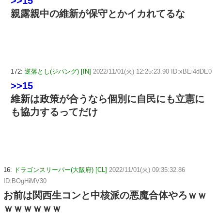
>>15
親露親中の維新が保守とかイカれてるな
172:
逆落とし(ジパング) [IN]
2022/11/01(火) 12:25:23.90 ID:xBEi4dDE0
>>15
維新は政策が合うなら個別に自民にも立憲に
も協力するってだけ
16:
ドラゴンスリーパー(大阪府) [CL]
2022/11/01(火) 09:35:32.86
ID:BOgHiMV30
お前は関西生コンと中核派の悪魔合体やろｗｗ
ｗｗｗｗｗｗ