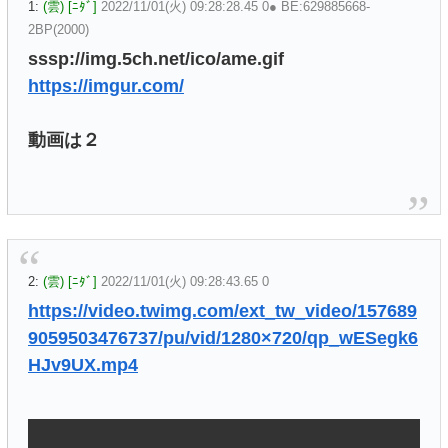
1:
(雲) [ﾆﾀﾞ]
2022/11/01(火) 09:28:28.45 0● BE:629885668-
2BP(2000)
sssp://img.5ch.net/ico/ame.gif
https://imgur.com/
動画は２
2:
(雲) [ﾆﾀﾞ]
2022/11/01(火) 09:28:43.65 0
https://video.twimg.com/ext_tw_video/157689
9059503476737/pu/vid/1280×720/qp_wESegk6
HJv9UX.mp4