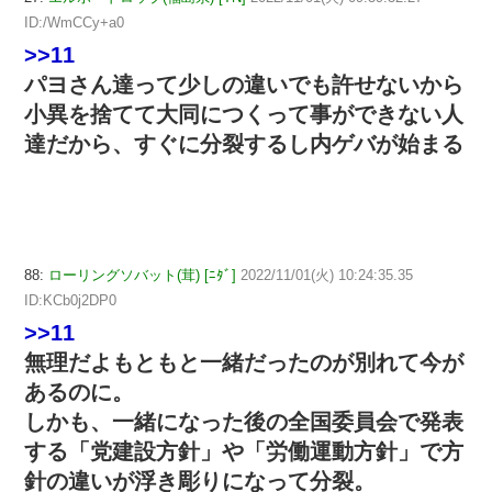
ID:/WmCCy+a0
>>11
パヨさん達って少しの違いでも許せないから
小異を捨てて大同につくって事ができない人
達だから、すぐに分裂するし内ゲバが始まる
88:
ローリングソバット(茸) [ﾆﾀﾞ]
2022/11/01(火) 10:24:35.35
ID:KCb0j2DP0
>>11
無理だよもともと一緒だったのが別れて今が
あるのに。
しかも、一緒になった後の全国委員会で発表
する「党建設方針」や「労働運動方針」で方
針の違いが浮き彫りになって分裂。