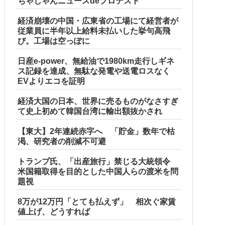
ちゃじゃんニュースdeプロテスト
経済崩壊の中国・広東省の工場にて経営者が
従業員に半年以上給料未払いした挙句高飛
び。工場は空っぽに
日産e-power、無給油で1980km走行しギネ
ス記録を達成、無駄な発電や送電ロスなく
EVよりエコを証明
経済大国の日本、世界に売るものがなさすぎ
て史上初めて韓国台湾に輸出額抜かされ
【東大】2年連続赤字へ 「貯金」数年で枯
渇、研究者の削減不可避
トランプ氏、「出産旅行」禁じる大統領令
米国籍取得を目的とした中国人らの渡米を問
題視
8万が12万円「とても払えず」 相次ぐ家賃
値上げ、どうすれば