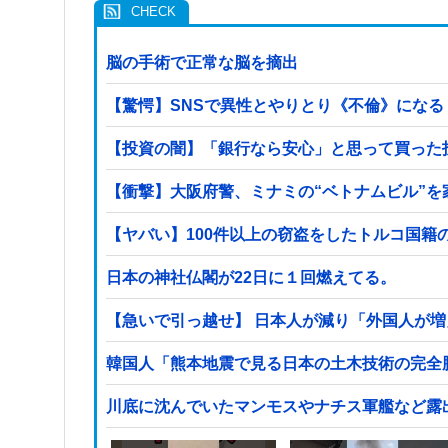
脳の手術で正常な脳を摘出
【驚愕】SNSで異性とやりとり《不倫》になる？→
【投資の闇】「銀行なら安心」と思って買った
【衝撃】大阪府警、ミナミの“ベトナムビル”
日本の神社仏閣が22日に１回燃えてる。
【急いで引っ越せ】 日本人が減り「外国人が増
韓国人「熊本地震で見る日本の土木技術の完全勝
川底に沈んでいたマンモスやナチス軍艦など露