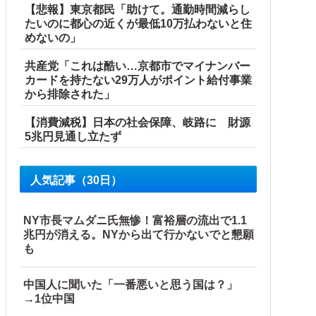
【悲報】東京都民「助けて。通勤時間減らし
たいのに都心の近くが最低10万払わないと住
めないの」
共産党「これは酷い…京都市でマイナンバー
 w w w
カードを持たない29万人がポイント給付事業
から排除された」
【消費減税】日本の社会保障、岐路に 財源
5兆円見通し立たず
人気記事（30日）
NY市長マムダニ氏無惨！富裕層の流出で1.1
兆円が消える。NYから出て行かないでと懇願
も
と日本人は何か適当に作る感じがしない・...
中国人に聞いた「一番悪いと思う国は？」
→1位中国