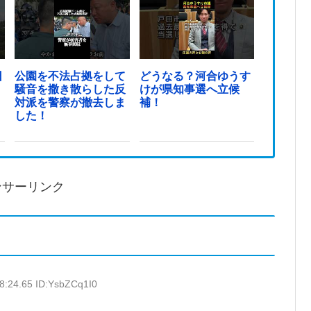
日
公園を不法占拠をして
どうなる？河合ゆうす
騒音を撒き散らした反
けが県知事選へ立候
対派を警察が撤去しま
補！
した！
ンサーリンク
8:24.65 ID:YsbZCq1I0