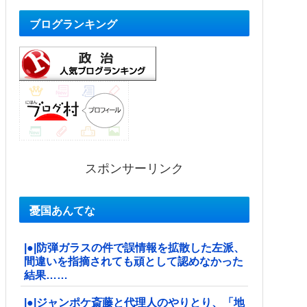
ブログランキング
スポンサーリンク
憂国あんてな
|●|防弾ガラスの件で誤情報を拡散した左派、
間違いを指摘されても頑として認めなかった
結果……
|●|ジャンポケ斎藤と代理人のやりとり、「地