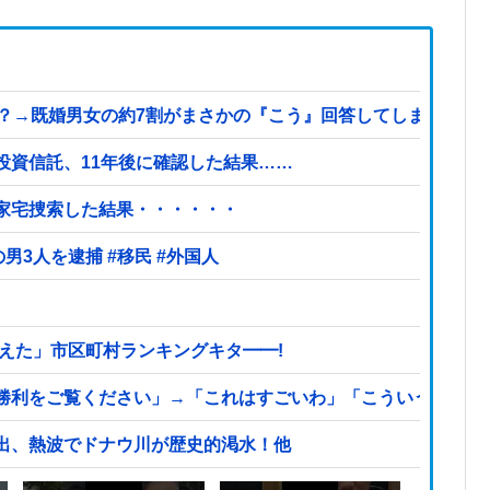
既婚男女の約7割がまさかの『こう』回答してしまうw w w w w
投資信託、11年後に確認した結果……
を家宅捜索した結果・・・・・・
【ヤバい】100件以上の窃盗をしたトルコ国籍の男3人を逮捕 #移民 #外国人
えた」市区町村ランキングキタ━━!
利をご覧ください」→「これはすごいわ」「こういうのを見る
出、熱波でドナウ川が歴史的渇水！他