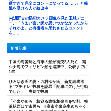
獄すぎて完全にコントになってる……」と衝
撃を受ける人が続出中
|●|辺野古の防犯カメラ画像を見た玉城デニ
ー、「うまい言い訳が思いつかなかったから
それかよ」と有権者を呆れさせるコメント
を……
新着記事
中国の海警局と海軍の船が衝突2人死亡 南
シナ海でフィリピン船を追跡中、公表までに
1年
ひろゆき氏の妻・西村ゆか氏、新党結成巡
る”ブチギレ”投稿を謝罪「配慮に欠けた行動
でした」 夫婦で投稿
「小泉やめろ」核巡る防衛相発言を批判、横
浜駅西口で市民ら #高市小泉麻生めちゃく