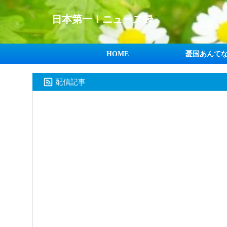
日本第一！ニュース録
HOME
憂国あんて
配信記事