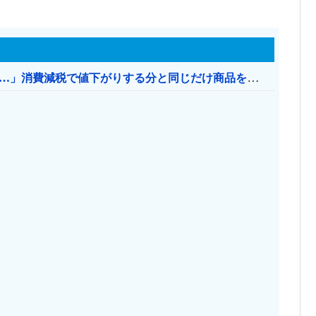
【消費税率1％】 「下げるのが筋なんですけど…」消費減税で値下がりする分と同じだけ商品を値上げして店頭価格を変えない店も