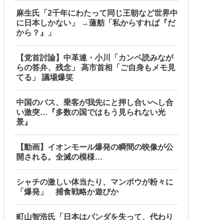
麻生氏「2千年にわたって同じ王朝など世界中
に日本しかない」 →蓮舫「私からすれば『だ
から？』」
【党首討論】中革連・小川「カンペ読みなが
らの答弁、残念」 高市首相「ご自身もメモ見
てる」 議場爆笑
中国のバス、乗客が我先にと押し合いへし合
い激突…『多数の国ではもう見られない光
景』
【動画】イオンモール爆発の瞬間の映像が公
開される。全滅の模様…
シャチの激しい体当たり、マンボウが粉々に
「爆発」 捕食戦略か遊びか
町山智浩氏「日本はパンダを失って、代わり