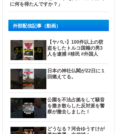
に何を得たんですか？」
外部配信記事（動画）
【ヤバい】100件以上の窃
盗をしたトルコ国籍の男3
人を逮捕 #移民 #外国人
日本の神社仏閣が22日に１
回燃えてる。
公園を不法占拠をして騒音
を撒き散らした反対派を警
察が撤去しました！
どうなる？河合ゆうすけが